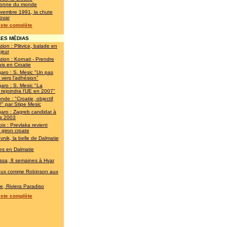
onne du monde
vembre 1991, la chute
ovar
liste complète
ES MÉDIAS
tion : Plitvice, balade en
jeur
tion : Kornati - Prendre
is en Croatie
garo : S. Mesic "Un pas
 vers l'adhésion"
garo : S. Mesic "La
 rejoindra l'UE en 2007"
nde : "Croatie, objectif
" par Stipe Mesic
garo : Zagreb candidat à
ès 2003
ix : Prevlaka revient
 giron croate
vnik, la belle de Dalmatie
es en Dalmatie
ssa, 8 semaines à Hvar
eux comme Robinson aux
ie, Riviera Paradiso
liste complète