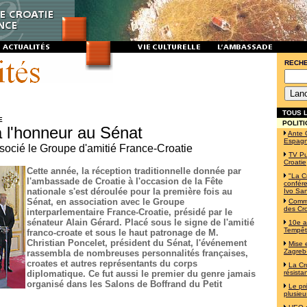
RECH
TOUS L
E
POLITI
à l'honneur au Sénat
Ante 
Espag
ocié le Groupe d'amitié France-Croatie
TV Pu
Croatie
Cette année, la réception traditionnelle donnée par
"La C
l'ambassade de Croatie à l'occasion de la Fête
confére
nationale s'est déroulée pour la première fois au
Ivo Sa
Sénat, en association avec le Groupe
Commé
des Cro
interparlementaire France-Croatie, présidé par le
sénateur Alain Gérard. Placé sous le signe de l'amitié
10e a
Tempê
franco-croate et sous le haut patronage de M.
Christian Poncelet, président du Sénat, l'événement
Mise 
Zagreb-
rassembla de nombreuses personnalités françaises,
croates et autres représentants du corps
La Cr
diplomatique. Ce fut aussi le premier du genre jamais
résista
organisé dans les Salons de Boffrand du Petit
Le pr
plusieu