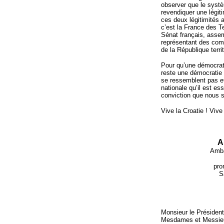
observer que le systè
revendiquer une légiti
ces deux légitimités 
c’est la France des Te
Sénat français, assem
représentant des com
de la République territ
Pour qu’une démocrat
reste une démocratie à
se ressemblent pas et
nationale qu’il est es
conviction que nous s
Vive la Croatie ! Vive
A
Amba
pro
S
Monsieur le Président
Mesdames et Messieu