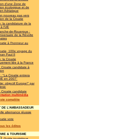
ion d'une Zone de
ion écologique et de
en Adriatique
un nouveau pas vers
ion de la Croatie
: la candidature de la
 à l'UE
franche-de-Rouergue :
iversaire de la Révolte
oates
oatie à l'honneur au
oatie, 100e voyage du
ean Paul II
: la Croatie
quement liée à la France
a Croatie candidate à
ion
 : "La Croatie entrera
'UE en 2007"
ie: objectif Europe!" par
esic
a Croatie candidate
ntation multimédia
liste complète
 DE L'AMBASSADEUR
lle alternance réussie
oatie vote
tous les éditos
IE & TOURISME
Guide touristique