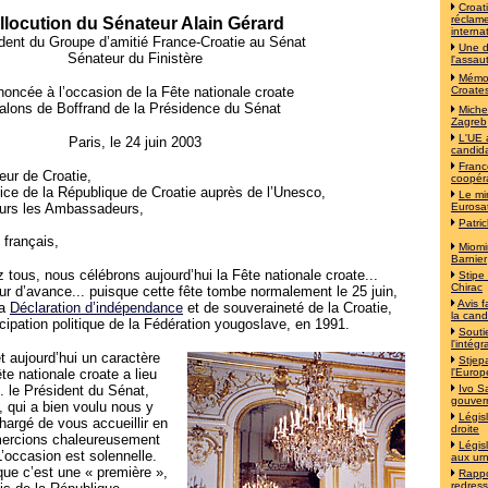
Croat
réclame
llocution du Sénateur Alain Gérard
interna
dent du Groupe d’amitié France-Croatie au Sénat
Une d
Sénateur du Finistère
l'assau
Mémoi
noncée à l’occasion de la Fête nationale croate
Croates
alons de Boffrand de la Présidence du Sénat
Michel
Zagreb
L'UE 
Paris, le 24 juin 2003
candida
Franc
ur de Croatie,
coopér
e de la République de Croatie auprès de l’Unesco,
Le mi
rs les Ambassadeurs,
Eurosa
Patri
 français,
Miomi
Barnier
ous, nous célébrons aujourd’hui la Fête nationale croate...
Stipe
Chirac
jour d’avance... puisque cette fête tombe normalement le 25 juin,
Avis f
la
Déclaration d’indépendance
et de souveraineté de la Croatie,
la cand
pation politique de la Fédération yougoslave, en 1991.
Souti
l'intég
t aujourd’hui un caractère
Stjep
ête nationale croate a lieu
l'Europ
 le Président du Sénat,
Ivo S
gouver
, qui a bien voulu nous y
Législ
chargé de vous accueillir en
droite
mercions chaleureusement
Législ
L’occasion est solennelle.
aux ur
que c’est une « première »,
Rappo
redress