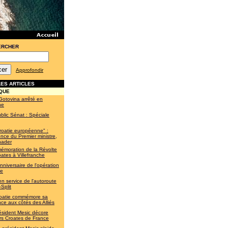
ERCHER
Approfondir
ES ARTICLES
QUE
Gotovina arrêté en
ne
blic Sénat : Spéciale
roatie européenne" :
nce du Premier ministre,
nader
moration de la Révolte
ates à Villefranche
nniversaire de l'opération
te
en service de l'autoroute
Split
oatie commémore sa
nce aux côtés des Alliés
ésident Mesic décore
rs Croates de France