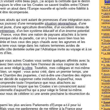
En visitant votre beau pays, j’ai acquis la certitude que le destin
oujours le vôtre car les Croates se savent tiraillés entre l’Orient
M. Co
venir un atout dans l’Europe nouvelle et qu’enfin votre fidélité à
forum 
tôt être récompensée.
UBIFR
Croatie
es atouts qui sont autant de promesses d’une intégration euro-
Insta
campa
vous jouissez d’une remarquable
situation géographique
, d’une
t jeune, d’une agriculture diversifiée, d’un excellent réseau de
Aif F
quotidi
entreprises
, d’un bon système éducatif et d’un énorme potentiel
France, vous êtes une nation de paysans attachés à la terre
MIDES
croates
presque celui du paradis, car on y trouve aussi bien tous les
Thala
pérée et tous ceux des pays chauds avec les agrumes et les
Korcul
la terre vous range dans les nations terriennes avides de
Les F
belle côte dentelée ourlée par l’Adriatique invite au voyage et à se
côte d
rs d’îles.
La Mé
Rende
 que vous autres Croates vous sentez quelques affinités avec la
et Split
vez bien voulu nous faire l’honneur de vous inspirer de notre
S. Mes
ous avez rédigé
la vôtre
. Toutefois, mes collègues et moi-même
partena
France
bien, un regret : vous aviez créé, dans un premier temps, une
Journ
e Chambre des joupanies, c’est-à-dire une chambre des régions
Dubrov
ez décidé de supprimer cette institution. Aujourd’hui, nous
Flori
comprendre toute l’importance que nous attachons au
tourist
onservons l’espoir que les Croates s’en convaincront aussi
CFCE 
olennelle d’aujourd’hui qui a pour siège le Sénat lui-même.
ouvertu
s'affirm
pour nous de célébrer ici une année prochaine la résurrection du
Créat
commer
Suppl
 parmi les plus anciens Parlements d’Europe a-t-il pour lui
Le Mo
té. Mais vous me pardonnerez de me référer à la France pour
Touri