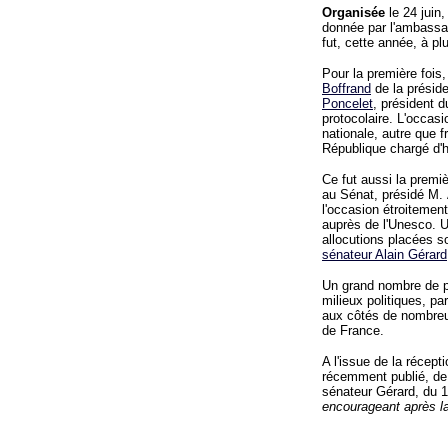
Organisée
le 24 juin,
donnée par l'ambassad
fut, cette année, à plu
Pour la première fois,
Boffrand
de la présid
Poncelet
, président 
protocolaire. L'occasi
nationale, autre que fr
République chargé d'hi
Ce fut aussi la premiè
au Sénat, présidé M. 
l'occasion étroitemen
auprès de l'Unesco. U
allocutions placées s
sénateur Alain Gérard
Un grand nombre de p
milieux politiques, pa
aux côtés de nombreu
de France.
A l'issue de la récepti
récemment publié, de
sénateur Gérard, du 
encourageant après la