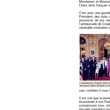
Mesdames et Messieu
Chers amis français e
C'est avec une grande
Président, des mots 
prononcer, de vos vœu
l’ambassade de Croat
vénérable institution
L'assistance écoute avec a
sénateur Alain Gérard et 
sais combien il vous 
Il est vrai que la jeu
bicamérale à son Parl
connaissons tous, ont 
ma part convaincu qu