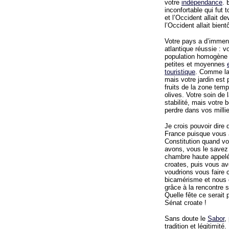
votre
indépendance
. 
inconfortable qui fut t
et l’Occident allait de
l’Occident allait bien
Votre pays a d’immens
atlantique réussie : 
population homogène e
petites et moyennes
touristique
. Comme la 
mais votre jardin est 
fruits de la zone tem
olives. Votre soin de 
stabilité, mais votre 
perdre dans vos millie
Je crois pouvoir dire
France puisque vous a
Constitution quand v
avons, vous le savez 
chambre haute appelé
croates, puis vous av
voudrions vous faire 
bicamérisme et nous c
grâce à la rencontre s
Quelle fête ce serait 
Sénat croate !
Sans doute le
Sabor
,
tradition et légitimi