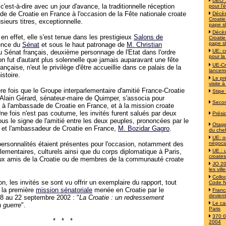
UEO :
 c'est-à-dire avec un jour d'avance, la traditionnelle réception
pour l'
e de Croatie en France à l'occasion de la Fête nationale croate
Décès
Croati
sieurs titres, exceptionnelle.
pape s
Décès
 en effet, elle s'est tenue dans les prestigieux
Salons de
Croati
pape s
ence du
Sénat
et sous le haut patronage de
M. Christian
UE: c
du Sénat français, deuxième personnage de l'Etat dans l'ordre
pour la
on fut d'autant plus solennelle que jamais auparavant une fête
UE-Cr
ançaise, n'eut le privilège d'être accueillie dans ce palais de la
lancem
stoire.
Le pr
visite à
re fois que le Groupe interparlementaire d'amitié France-Croatie
Stipe
Alain Gérard, sénateur-maire de Quimper, s'associa pour
Secon
t à l'ambassade de Croatie en France, et à la mission croate
ne fois n'est pas coutume, les invités furent salués par deux
Prési
ous le signe de l'amitié entre les deux peuples, prononcées par le
Otages
et l'ambassadeur de Croatie en France,
M. Bozidar Gagro
.
du chef
UE: o
ersonnalités étaient présentes pour l'occasion, notamment des
négoci
rlementaires, culturels ainsi que du corps diplomatique à Paris,
UE : 
croates
x amis de la Croatie ou de membres de la communauté croate
JO 20
les vil
Collo
on, les invités se sont vu offrir un exemplaire du rapport, tout
Code N
 la première
mission sénatoriale
menée en Croatie par le
Franc
devien
18 au 22 septembre 2002 : "
La Croatie : un redressement
Le ca
 guerre
".
Paris
370 0
* * *
2004