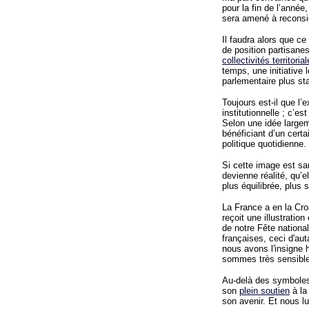
pour la fin de l’année
sera amené à reconsid
Il faudra alors que c
de position partisanes
collectivités territoria
temps, une initiative l
parlementaire plus st
Toujours est-il que l
institutionnelle ; c’
Selon une idée largem
bénéficiant d’un certa
politique quotidienne.
Si cette image est sa
devienne réalité, qu’e
plus équilibrée, plus 
La France a en la Cro
reçoit une illustrati
de notre Fête national
françaises, ceci d'au
nous avons l'insigne h
sommes très sensibl
Au-delà des symboles,
son
plein soutien
à la
son avenir. Et nous l