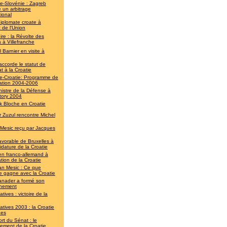
ie-Slovénie : Zagreb
 un arbitrage
tional
iplomate croate à
t de l'Union
re : la Révolte des
 à Villefranche
 Barnier en visite à
accorde le statut de
t à la Croatie
e-Croatie: Programme de
ation 2004-2006
nistre de la Défense à
tory 2004
ck Bloche en Croatie
r Zuzul rencontre Michel
 Mesic reçu par Jacques
avorable de Bruxelles à
idature de la Croatie
en franco-allemand à
ration de la Croatie
an Mesic : Ce que
e gagne avec la Croatie
anader a formé son
nement
atives : victoire de la
atives 2003 : la Croatie
nes
rt du Sénat : le
ement de la Croatie