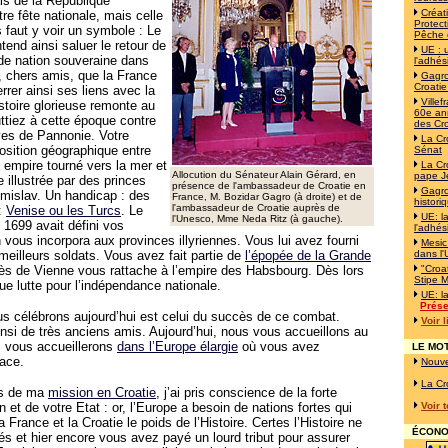
is de la République
Créat
re fête nationale, mais celle
Protect
s faut y voir un symbole : Le
Pêche 
end ainsi saluer le retour de
UE : 
 de nation souveraine dans
l'adhés
, chers amis, que la France
Gagro
Croatie
rrer ainsi ses liens avec la
Ville
istoire glorieuse remonte au
60e ann
uttiez à cette époque contre
des Cr
ves de Pannonie. Votre
La Cr
position géographique entre
Sénat
n empire tourné vers la mer et
La Cr
Allocution du Sénateur Alain Gérard, en
pape J
 illustrée par des princes
présence de l'ambassadeur de Croatie en
Gagro
islav. Un handicap : des
France, M. Bozidar Gagro (à droite) et de
histori
l'ambassadeur de Croatie auprès de
:
Venise ou les Turcs
. Le
UE: l
l'Unesco, Mme Neda Ritz (à gauche).
 1699 avait défini vos
l'adhés
 vous incorpora aux provinces illyriennes. Vous lui avez fourni
Mesic
eilleurs soldats. Vous avez fait partie de
l’épopée de la Grande
dans l
ès de Vienne vous rattache à l’empire des Habsbourg. Dès lors
"Croat
Stipe M
 lutte pour l’indépendance nationale.
UE: l
Prése
us célébrons aujourd’hui est celui du succès de ce combat.
Voir 
ainsi de très anciens amis. Aujourd’hui, nous vous accueillons au
 vous accueillerons
dans l’Europe élargie
où vous avez
LE MOT
lace.
Nouve
La Cr
rs de ma
mission en Croatie
, j’ai pris conscience de la forte
on et de votre Etat : or, l’Europe a besoin de nations fortes qui
Voir 
rance et la Croatie le poids de l’Histoire. Certes l’Histoire ne
ÉCONOM
s et hier encore vous avez payé un lourd tribut pour assurer