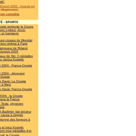
dit"
Export 2002 : Investir en
(
diaporama
)
liste complète
É - SPORTS
oatie remporte la Coupe
vec Ljubicic, Ancic,
c et Ivanisevic
tars croates du Mondial
 leur cinéma à Paris
 vainqueur de Roland
 Juniors 2005
aux de Ski: 3 médailles
ur Janica Kostelic
2004 : France-Croatie
2004 : décevant
-Suisse
 Davis: La Croatie
ne à Metz
 Davis: France-Croatie
2004 : la Croatie
rera la France
a Tesla, physicien
aire
 Badinter, fait docteur
s causa à Zagreb
 donne des frayeurs à
 et Ivica Kostelic
ent trois médailles d'or
all: la Croatie