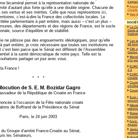
s'agran
me bicaméral permet à la représentation nationale de
Avenir
mité d’autant plus forte qu’elle a une double origine. Chacune de
Croatie
a ses vertus et ses mérites. Celle que nous représentons ici,
Voir 
rritoires, c’est-à-dire la France des collectivités locales. Le
blée parlementaire à part entière, mais aussi – c’est un plus –
SOCIÉT
munes, des départements et des régions de France, est le socle
La Cr
oriale, source d’équilibre et de stabilité.
Davis a
Karlovi
ie ne pâtisse pas des engouements idéologiques, pour qu’elle
Les s
 part entière, je crois nécessaire que toutes ses institutions ne
98 font
 c’est bien parce que le Sénat est différent de l’Assemblée
Cilic
Garros
sentiel à la santé démocratique de notre pays. Telle est la
Mondi
ouhaitons partager un jour avec vous.
d'or po
EURO 
 la France !
2-2
EURO 
* * *
Croatie
Coupe
s'incli
llocution de S. E. M. Bozidar Gagro
Coupe
ssadeur de la République de Croatie en France
Euro 
rencont
noncée à l’occasion de la Fête nationale croate
Nikol
alons de Boffrand de la Présidence du Sénat
visionn
Robert
Paris, le 24 juin 2003
honori
Ancic
Agassi
Janica
 du Groupe d’amitié France-Croatie au Sénat,
remport
rs les Sénateurs,
Handb