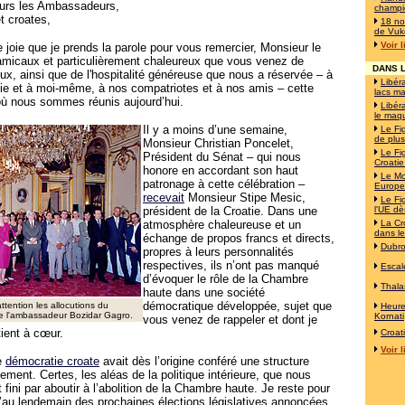
rs les Ambassadeurs,
champi
t croates,
18 no
de Vuk
Voir 
 joie que je prends la parole pour vous remercier, Monsieur le
amicaux et particulièrement chaleureux que vous venez de
DANS L
x, ainsi que de l'hospitalité généreuse que nous a réservée – à
Libéra
ie et à moi-même, à nos compatriotes et à nos amis – cette
lacs ma
 où nous sommes réunis aujourd’hui.
Libéra
le maqu
Il y a moins d’une semaine,
Le Fi
de plus
Monsieur Christian Poncelet,
Le Fi
Président du Sénat – qui nous
Croatie
honore en accordant son haut
Le Mo
patronage à cette célébration –
Europe!
recevait
Monsieur Stipe Mesic,
Le Fi
président de la Croatie. Dans une
l'UE d
atmosphère chaleureuse et un
La Cro
dans le
échange de propos francs et directs,
Dubro
propres à leurs personnalités
respectives, ils n’ont pas manqué
Escal
d’évoquer le rôle de la Chambre
Thala
haute dans une société
démocratique développée, sujet que
ttention les allocutions du
Heur
de l'ambassadeur Bozidar Gagro.
Kornati
vous venez de rappeler et dont je
tient à cœur.
Croat
Voir 
ne
démocratie croate
avait dès l’origine conféré une structure
ement. Certes, les aléas de la politique intérieure, que nous
fini par aboutir à l’abolition de la Chambre haute. Je reste pour
’au lendemain des prochaines élections législatives annoncées