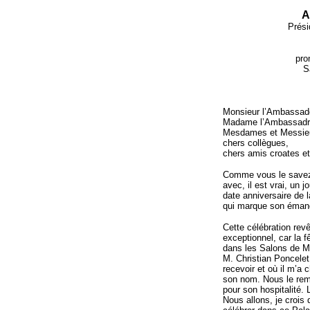
A
Prési
pro
S
Monsieur l’Ambassade
Madame l’Ambassadric
Mesdames et Messieu
chers collègues,
chers amis croates et
Comme vous le savez t
avec, il est vrai, un 
date anniversaire de 
qui marque son émanci
Cette célébration revê
exceptionnel, car la f
dans les Salons de M.
M. Christian Poncelet
recevoir et où il m’a 
son nom. Nous le re
pour son hospitalité. 
Nous allons, je crois 