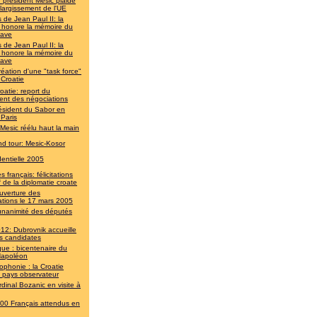
 président Mesic plaide
élargissement de l'UE
 de Jean Paul II: la
e honore la mémoire du
lave
 de Jean Paul II: la
e honore la mémoire du
lave
réation d'une "task force"
 Croatie
oatie: report du
ent des négociations
ésident du Sabor en
 Paris
 Mesic réélu haut la main
d tour: Mesic-Kosor
dentielle 2005
 français: félicitations
 de la diplomatie croate
uverture des
ations le 17 mars 2005
unanimité des députés
12: Dubrovnik accueille
les candidates
que : bicentenaire du
apoléon
ophonie : la Croatie
t pays observateur
rdinal Bozanic en visite à
00 Français attendus en