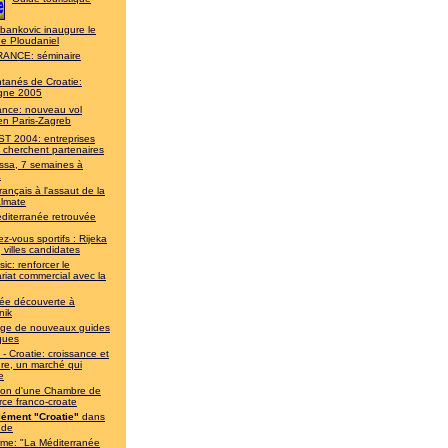
bankovic inaugure le
de Ploudaniel
ANCE: séminaire
ntanés de Croatie:
gne 2005
rance: nouveau vol
en Paris-Zagreb
T 2004: entreprises
 cherchent partenaires
ssa, 7 semaines à
a
rançais à l'assaut de la
almate
diterranée retrouvée
z-vous sportifs : Rijeka
, villes candidates
ic: renforcer le
riat commercial avec la
ée découverte à
nik
lège de nouveaux guides
iques
- Croatie: croissance et
re, un marché qui
e
ion d'une Chambre de
ce franco-croate
ément "Croatie"
dans
nde
sme: "La Méditerranée