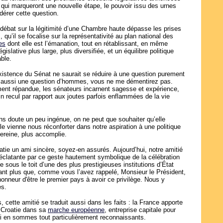
, qui marqueront une nouvelle étape, le pouvoir issu des urnes
érer cette question.
e débat sur la légitimité d’une Chambre haute dépasse les prises
, qu’il se focalise sur la représentativité au plan national des
les
dont elle est l’émanation, tout en rétablissant, en même
égislative plus large, plus diversifiée, et un équilibre politique
able.
’existence du Sénat ne saurait se réduire à une question purement
est aussi une question d’hommes, vous ne me démentirez pas.
ent répandue, les sénateurs incarnent sagesse et expérience,
in recul par rapport aux joutes parfois enflammées de la vie
ns doute un peu ingénue, on ne peut que souhaiter qu’elle
lle vienne nous réconforter dans notre aspiration à une politique
sereine, plus accomplie.
atie un ami sincère, soyez-en assurés. Aujourd’hui, notre amitié
on éclatante par ce geste hautement symbolique de la célébration
e sous le toit d’une des plus prestigieuses institutions d’État
tant plus que, comme vous l’avez rappelé, Monsieur le Président,
onneur d'être le premier pays à avoir ce privilège. Nous y
es.
 cette amitié se traduit aussi dans les faits : la France apporte
 Croatie dans sa
marche européenne
, entreprise capitale pour
ui en sommes tout particulièrement reconnaissants.