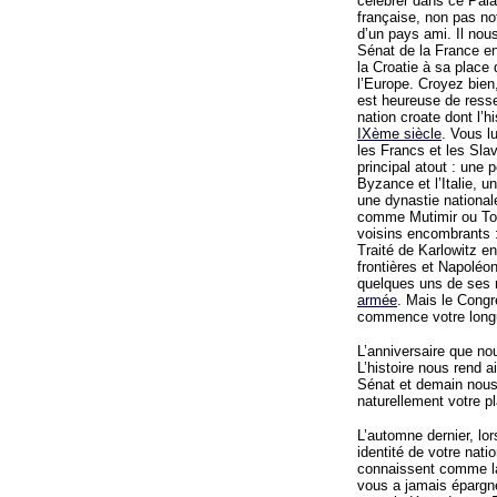
célébrer dans ce Pala
française, non pas not
d’un pays ami. Il nou
Sénat de la France ent
la Croatie à sa place
l’Europe. Croyez bien
est heureuse de resse
nation croate dont l’h
IXème siècle
. Vous l
les Francs et les Sla
principal atout : une 
Byzance et l’Italie, u
une dynastie nationale
comme Mutimir ou Tom
voisins encombrants 
Traité de Karlowitz en
frontières et Napoléon
quelques uns de ses m
armée
. Mais le Congr
commence votre longue
L’anniversaire que no
L’histoire nous rend 
Sénat et demain nous
naturellement votre p
L’automne dernier, lo
identité de votre nati
connaissent comme la F
vous a jamais épargné