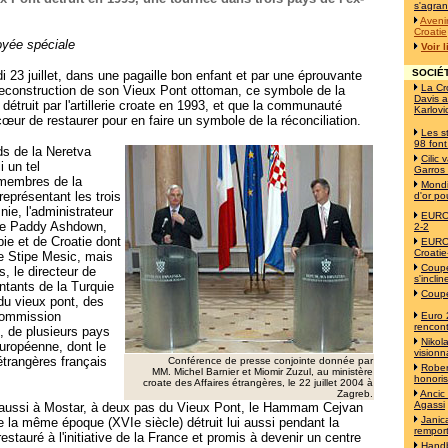
s'agran
Avenir
Croatie
oyée spéciale
Voir 
SOCIÉT
 23 juillet, dans une pagaille bon enfant et par une éprouvante
La Cr
a reconstruction de son Vieux Pont ottoman, ce symbole de la
Davis a
détruit par l'artillerie croate en 1993, et que la communauté
Karlovi
cœur de restaurer pour en faire un symbole de la réconciliation.
Les s
98 font
ds de la Neretva
Cilic
i un tel
Garros
 membres de la
Mondi
représentant les trois
d'or po
e, l'administrateur
EURO 
nie Paddy Ashdown,
2-2
bie et de Croatie dont
EURO 
Croatie
te Stipe Mesic, mais
Coupe
s, le directeur de
s'incli
ntants de la Turquie
Coupe
 du vieux pont, des
Commission
Euro 
rencont
, de plusieurs pays
Nikol
uropéenne, dont le
visionn
étrangères français
Conférence de presse conjointe donnée par
Robert
MM. Michel Barnier et Miomir Zuzul, au ministère
honori
croate des Affaires étrangères, le 22 juillet 2004 à
Zagreb.
Ancic
Agassi
t aussi à Mostar, à deux pas du Vieux Pont, le Hammam Cejvan
Janica
 la même époque (XVIe siècle) détruit lui aussi pendant la
remport
estauré à l'initiative de la France et promis à devenir un centre
Handb