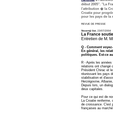
début 2005". "La Fr
l'attribution � la Cr
Croatie pour progrè
pour les pays de la 
REVUE DE PRESSE
Vecernji list
, 23/07/2004
La France soutie
Entretien de M. Mi
Q - Comment voyez-vo
En général, les rela
politiques. Est-ce a
R - Après les années 
relations ont changé d
Président Chirac et 
réunissant les pays d
stabilisation et d'ass
Herzégovine, Albani
Depuis lors, un dialog
deux capitales.
Pour ce qui est de n
La Croatie renferme, d
de croissance. C'est 
françaises au marché