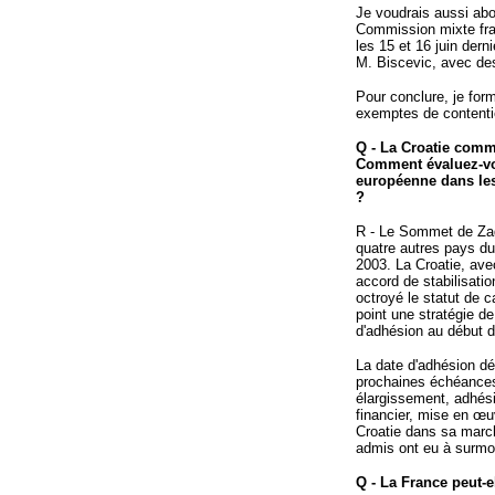
Je voudrais aussi abor
Commission mixte fran
les 15 et 16 juin dern
M. Biscevic, avec des
Pour conclure, je for
exemptes de contentie
Q - La Croatie comm
Comment évaluez-vou
européenne dans les
?
R - Le Sommet de Zag
quatre autres pays du
2003. La Croatie, ave
accord de stabilisatio
octroyé le statut de 
point une stratégie d
d'adhésion au début d
La date d'adhésion dé
prochaines échéances
élargissement, adhési
financier, mise en œuv
Croatie dans sa march
admis ont eu à surmo
Q - La France peut-e