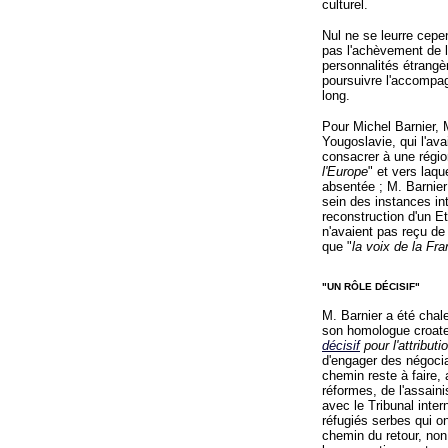
culturel.
Nul ne se leurre cepe
pas l'achèvement de la
personnalités étrangèr
poursuivre l'accompa
long.
Pour Michel Barnier, M
Yougoslavie, qui l'ava
consacrer à une régio
l'Europe
" et vers laqu
absentée ; M. Barnier
sein des instances int
reconstruction d'un Et
n'avaient pas reçu de 
que "
la voix de la Fr
"UN RÔLE DÉCISIF"
M. Barnier a été chal
son homologue croate
décisif
pour l'attribut
d'engager des négoci
chemin reste à faire, 
réformes, de l'assai
avec le Tribunal inter
réfugiés serbes qui on
chemin du retour, non 