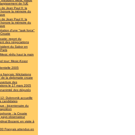
 président Mesic plaide
élargissement de l'UE
 de Jean Paul II: la
e honore la mémoire du
lave
 de Jean Paul II: la
e honore la mémoire du
lave
réation d'une "task force"
 Croatie
oatie: report du
ent des négociations
ésident du Sabor en
 Paris
 Mesic réélu haut la main
d tour: Mesic-Kosor
dentielle 2005
 français: félicitations
 de la diplomatie croate
uverture des
ations le 17 mars 2005
unanimité des députés
12: Dubrovnik accueille
les candidates
que : bicentenaire du
apoléon
ophonie : la Croatie
t pays observateur
rdinal Bozanic en visite à
00 Français attendus en