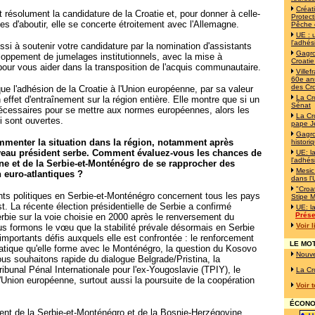
Créat
 résolument la candidature de la Croatie et, pour donner à celle-
Protect
es d'aboutir, elle se concerte étroitement avec l'Allemagne.
Pêche 
UE : 
l'adhés
si à soutenir votre candidature par la nomination d'assistants
Gagro
loppement de jumelages institutionnels, avec la mise à
Croatie
 pour vous aider dans la transposition de l'acquis communautaire.
Ville
60e ann
des Cr
ue l'adhésion de la Croatie à l'Union européenne, par sa valeur
La Cr
 effet d'entraînement sur la région entière. Elle montre que si un
Sénat
 nécessaires pour se mettre aux normes européennes, alors les
La Cr
i sont ouvertes.
pape J
Gagro
menter la situation dans la région, notamment après
histori
uveau président serbe. Comment évaluez-vous les chances de
UE: l
l'adhés
ne et de la Serbie-et-Monténégro de se rapprocher des
Mesic
n euro-atlantiques ?
dans l
"Croat
ts politiques en Serbie-et-Monténégro concernent tous les pays
Stipe M
t. La récente élection présidentielle de Serbie a confirmé
UE: l
Prése
rbie sur la voie choisie en 2000 après le renversement du
Voir 
s formons le vœu que la stabilité prévale désormais en Serbie
s importants défis auxquels elle est confrontée : le renforcement
LE MOT
tique qu'elle forme avec le Monténégro, la question du Kosovo
Nouve
ous souhaitons rapide du dialogue Belgrade/Pristina, la
ibunal Pénal Internationale pour l'ex-Yougoslavie (TPIY), le
La Cr
Union européenne, surtout aussi la poursuite de la coopération
Voir 
ÉCONOM
nt de la Serbie-et-Monténégro et de la Bosnie-Herzégovine