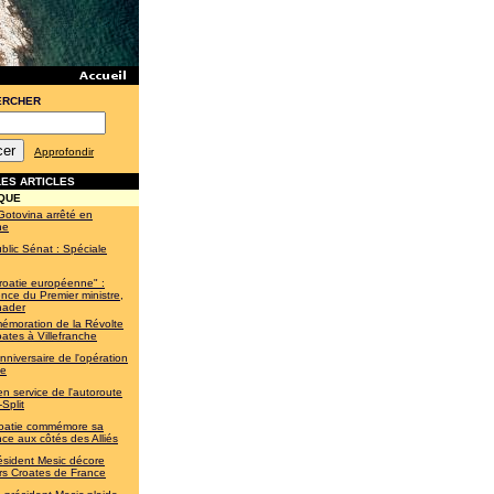
ERCHER
Approfondir
ES ARTICLES
QUE
Gotovina arrêté en
ne
blic Sénat : Spéciale
roatie européenne" :
nce du Premier ministre,
nader
moration de la Révolte
ates à Villefranche
nniversaire de l'opération
te
en service de l'autoroute
Split
oatie commémore sa
nce aux côtés des Alliés
ésident Mesic décore
rs Croates de France