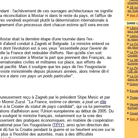
champi
18 no
ndant : l'achèvement de ces ouvrages architecturaux ne signifie
de Vuk
 réconciliation à Mostar ni dans le reste du pays, et l'afflux de
Voir 
es vendredi exprimait plutôt la détermination internationale à
DANS L
gnement d'un processus dont chacun estime qu'il sera encore
Libéra
lacs ma
Libéra
ostar était la dernière étape d'une tournée dans l'ex-
le maqu
it d'abord conduit à Zagreb et Belgrade. Le ministre entend se
Le Fi
de plus
n dont l'évolution est à ses yeux "
essentielle pour l'avenir de
Le Fi
elle la France doit redoubler d'efforts. Non qu'elle s'en soit
Croatie
 a pu constater à Mostar la part que prennent des Français, au
Le Mo
ernationales civiles et militaires sur place, aux efforts de
Europe!
at pacifié. Mais il souligne que les pays de l'ex-Yougoslavie
Le Fi
visite ministérielle depuis plusieurs années, alors même dit-il
l'UE d
ance a dans ces pays un poids particulier
".
La Cro
dans le
Dubro
Escal
eureusement reçu à Zagreb par le président Stipe Mesic et par
Thala
 Miomir Zuzul. "
La France, estime ce dernier, a joué un
rôle
Heur
ion à la Croatie du statut de pays candidat
", qui va lui permettre
Kornati
ations d'adhésion avec l'Union européenne au début de 2005. Du
Croat
a souligné le ministre français, notamment sur la voie des
Voir 
nissement des pratiques économiques, en matière de coopération
national pour l'ex-Yougoslavie (
TPIY
), ainsi qu'en direction des
t dû fuir la Croatie pendant la guerre et se heurtent encore sur le
plus à l'hostilité des autorités, mais à des difficultés