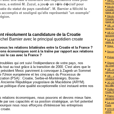
UEO :
pour l'
ance, a estimé M. Zuzul, a jou� un r�le d�cisif pour
Décès
oatie du statut de pays candidat". M. Barnier a félicité la
Croati
s accomplis et souligné qu'elle représentait "un exemple"
pape s
région.
Décès
Croati
pape s
UE: c
pour la
UE-Cr
nt résolument la candidature de la Croatie
lancem
chel Barnier avec le principal quotidien croate
Le pr
visite à
Stipe
us les relations bilatérales entre la Croatie et la France ?
tions économiques sont à la traîne par rapport aux relations
Secon
ussi le cas avec la France ?
Prési
troublées qui ont suivi l'indépendance de votre pays, nos
Otages
du chef
u tout au tout grâce à la transition de 2000. C'est alors que le
UE: o
le président Mesic parvinrent à convoquer à Zagreb un Sommet
négoci
e l'Union européenne et les cinq pays du Processus de
UE : 
ociation (PSA) : Croatie, Serbie-et-Monténégro, Bosnie-
croates
e, Ancienne République yougoslave de Macédoine (ARYM).
JO 20
ue politique d'une qualité exceptionnelle s'est instauré entre nos
les vil
Collo
Code N
Franc
os relations économiques, nous pouvons et devons mieux faire.
devien
e par ses capacités et sa position stratégique, un fort potentiel
Le ca
pourquoi nous nous efforçons d'intéresser les entreprises
Paris
 croate.
370 0
2004