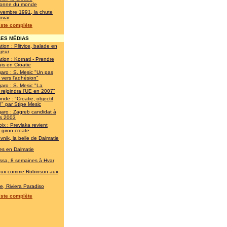
onne du monde
vembre 1991, la chute
ovar
liste complète
ES MÉDIAS
tion : Plitvice, balade en
jeur
tion : Kornati - Prendre
is en Croatie
garo : S. Mesic "Un pas
 vers l'adhésion"
garo : S. Mesic "La
 rejoindra l'UE en 2007"
nde : "Croatie, objectif
" par Stipe Mesic
garo : Zagreb candidat à
ès 2003
ix : Prevlaka revient
 giron croate
vnik, la belle de Dalmatie
es en Dalmatie
ssa, 8 semaines à Hvar
eux comme Robinson aux
ie, Riviera Paradiso
liste complète