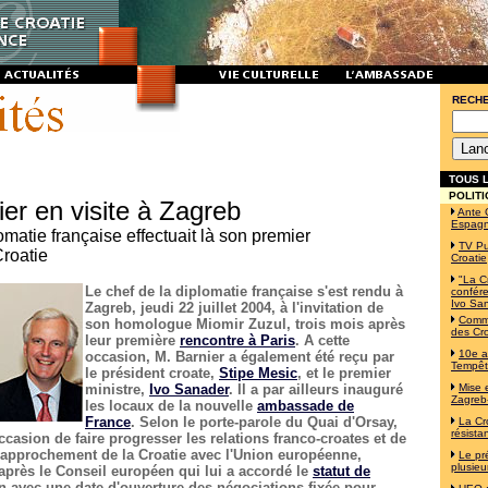
RECH
TOUS L
POLITI
ier en visite à Zagreb
Ante 
Espag
omatie française effectuait là son premier
TV Pu
roatie
Croatie
"La C
Le chef de la diplomatie française s'est rendu à
confére
Ivo Sa
Zagreb, jeudi 22 juillet 2004, à l'invitation de
Commé
son homologue Miomir Zuzul, trois mois après
des Cro
leur première
rencontre à Paris
. A cette
10e a
occasion, M. Barnier a également été reçu par
Tempê
le président croate,
Stipe Mesic
, et le premier
ministre,
Ivo Sanader
. Il a par ailleurs inauguré
Mise 
Zagreb-
les locaux de la nouvelle
ambassade de
France
. Selon le porte-parole du Quai d'Orsay,
La Cr
résista
'occasion de faire progresser les relations franco-croates et de
e rapprochement de la Croatie avec l'Union européenne,
Le pr
plusieu
près le Conseil européen qui lui a accordé le
statut de
n avec une date d'ouverture des négociations fixée pour