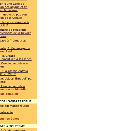
ion d'une Zone de
ion écologique et de
en Adriatique
un nouveau pas vers
ion de la Croatie
: la candidature de la
 à l'UE
franche-de-Rouergue :
iversaire de la Révolte
oates
oatie à l'honneur au
oatie, 100e voyage du
ean Paul II
: la Croatie
quement liée à la France
a Croatie candidate à
ion
 : "La Croatie entrera
'UE en 2007"
ie: objectif Europe!" par
esic
a Croatie candidate
ntation multimédia
liste complète
 DE L'AMBASSADEUR
lle alternance réussie
oatie vote
tous les éditos
IE & TOURISME
Guide touristique