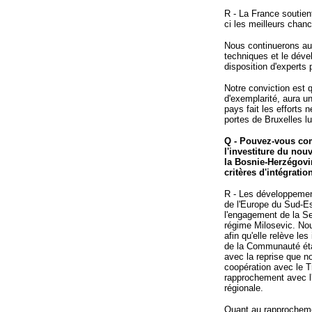
R - La France soutient
ci les meilleurs chanc
Nous continuerons aus
techniques et le déve
disposition d'experts
Notre conviction est q
d'exemplarité, aura un
pays fait les efforts
portes de Bruxelles lu
Q - Pouvez-vous com
l'investiture du no
la Bosnie-Herzégovi
critères d'intégratio
R - Les développemen
de l'Europe du Sud-Es
l'engagement de la Se
régime Milosevic. Nou
afin qu'elle relève le
de la Communauté éta
avec la reprise que n
coopération avec le Tr
rapprochement avec l'
régionale.
Quant au rapprocheme