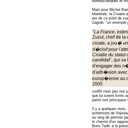
bureaucratiques et ma
Mais pour Michel Barn
bilatérale, la Croatie
est de ce point de vue
Zagreb, "
un exemple 
"
La France
, esti
Zuzul, chef de la
croate,
a jou� un
d�cisif pour l'att
Croatie du statut
candidat
", qui va
d'engager des n�
d'adh�sion avec 
europ�enne au 
2005
conflit n'est pas non 
que lui soient livrés
parmi ses principaux 
Il y a quelques mois, 
extrémiste de Vojisla
au rang de premier pa
le chemin d'un rappro
Boris Tadic à la prés