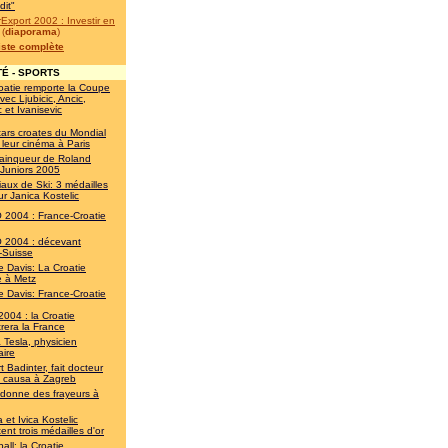
dit"
Export 2002 : Investir en
(
diaporama
)
liste complète
É - SPORTS
oatie remporte la Coupe
vec Ljubicic, Ancic,
c et Ivanisevic
tars croates du Mondial
 leur cinéma à Paris
 vainqueur de Roland
 Juniors 2005
aux de Ski: 3 médailles
ur Janica Kostelic
2004 : France-Croatie
2004 : décevant
-Suisse
 Davis: La Croatie
ne à Metz
 Davis: France-Croatie
2004 : la Croatie
rera la France
a Tesla, physicien
aire
 Badinter, fait docteur
s causa à Zagreb
 donne des frayeurs à
 et Ivica Kostelic
ent trois médailles d'or
all: la Croatie