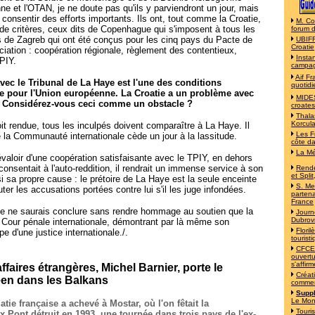
ne et l'OTAN, je ne doute pas qu'ils y parviendront un jour, mais
, consentir des efforts importants. Ils ont, tout comme la Croatie,
M. Co
 de critères, ceux dits de Copenhague qui s'imposent à tous les
forum 
s de Zagreb qui ont été conçus pour les cinq pays du Pacte de
UBIFR
Croatie
ociation : coopération régionale, règlement des contentieux,
Insta
PIY.
campa
Aif F
vec le Tribunal de La Haye est l'une des conditions
quotidi
lle pour l'Union européenne. La Croatie a un problème avec
MIDES
. Considérez-vous ceci comme un obstacle ?
croates
Thala
Korcul
oit rendue, tous les inculpés doivent comparaître à La Haye. Il
Les F
e la Communauté internationale cède un jour à la lassitude.
côte d
La Mé
évaloir d'une coopération satisfaisante avec le TPIY, en dehors
consentait à l'auto-reddition, il rendrait un immense service à son
Rende
et Split
ssi sa propre cause : le prétoire de La Haye est la seule enceinte
S. Mes
uter les accusations portées contre lui s'il les juge infondées.
partena
France
e, je ne saurais conclure sans rendre hommage au soutien que la
Journ
Dubrov
a Cour pénale internationale, démontrant par là même son
Flori
e d'une justice internationale./.
tourist
CFCE 
ouvertu
s'affirm
ffaires étrangères, Michel Barnier, porte le
Créat
en dans les Balkans
commer
Suppl
Le Mo
tie française a achevé à Mostar, où l'on fêtait la
Touri
x Pont détruit en 1993, une tournée dans trois pays de l'ex-