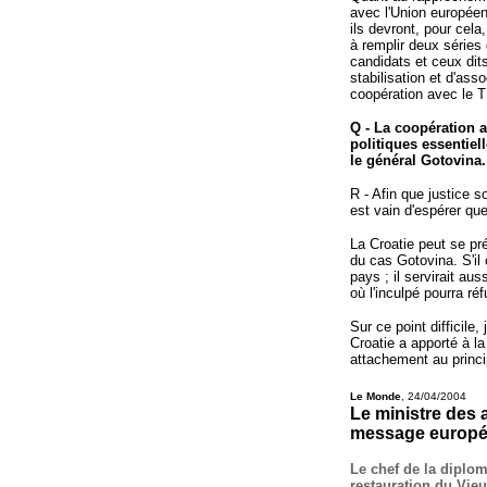
avec l'Union européen
ils devront, pour cela
à remplir deux séries
candidats et ceux dit
stabilisation et d'ass
coopération avec le T
Q - La coopération a
politiques essentie
le général Gotovina
R - Afin que justice s
est vain d'espérer qu
La Croatie peut se pr
du cas Gotovina. S'il 
pays ; il servirait au
où l'inculpé pourra réf
Sur ce point difficil
Croatie a apporté à l
attachement au princip
Le Monde
, 24/04/2004
Le ministre des a
message europé
Le chef de la diploma
restauration du Vieu