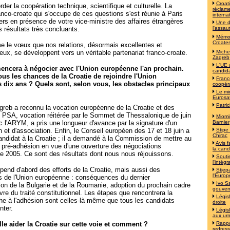
Croat
der la coopération technique, scientifique et culturelle. La
réclame
co-croate qui s'occupe de ces questions s'est réunie à Paris
interna
iers en présence de votre vice-ministre des affaires étrangères
Une d
 résultats très concluants.
l'assau
Mémoi
Croates
me le vœux que nos relations, désormais excellentes et
ux, se développent vers un véritable partenariat franco-croate.
Michel
Zagreb
L'UE 
encera à négocier avec l'Union européenne l'an prochain.
candida
s les chances de la Croatie de rejoindre l'Union
Franc
 dix ans ? Quels sont, selon vous, les obstacles principaux
coopér
Le mi
Eurosa
Patri
reb a reconnu la vocation européenne de la Croatie et des
 PSA, vocation réitérée par le Sommet de Thessalonique de juin
Miomi
c l'ARYM, a pris une longueur d'avance par la signature d'un
Barnier
n et d'association. Enfin, le Conseil européen des 17 et 18 juin a
Stipe
Chirac
candidat à la Croatie ; il a demandé à la Commission de mettre au
Avis f
e pré-adhésion en vue d'une ouverture des négociations
la cand
e 2005. Ce sont des résultats dont nous nous réjouissons.
Souti
l'intég
pend d'abord des efforts de la Croatie, mais aussi des
Stjep
l'Europ
 de l'Union européenne : conséquences du dernier
Ivo S
on de la Bulgarie et de la Roumanie, adoption du prochain cadre
gouver
re du traité constitutionnel. Les étapes que rencontrera la
Législ
e à l'adhésion sont celles-là même que tous les candidats
droite
nter.
Législ
aux ur
lle aider la Croatie sur cette voie et comment ?
Rappo
redress