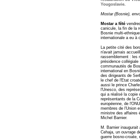
Yougoslavie.
Mostar (Bosnie), env
Mostar a fêté
vendredi
canicule, la fin de l
Bosnie multi-ethnique 
internationale a eu à 
La petite cité des bor
n'avait jamais accueill
rassemblement : les
présidence collégiale 
communautés de Bosni
international en Bos
des dirigeants de Ser
le chef de l'Etat croa
aussi le prince Charle
l'Unesco, des représe
qui a réalisé la copie
représentants de la 
européenne, de l'ONU
membres de l'Union e
ministre des affaires 
Michel Barnier.
M. Barnier inaugurai
Cehaja, un ouvrage de
guerre bosno-croate, r