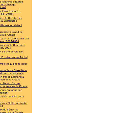
ie-Slovénie : Zagreb
 un arbitrage
tional
iplomate croate à
t de l'Union
re : la Révolte des
 à Villefranche
 Barnier en visite à
accorde le statut de
t à la Croatie
e-Croatie: Programme de
ation 2004-2006
nistre de la Défense à
tory 2004
ck Bloche en Croatie
r Zuzul rencontre Michel
 Mesic reçu par Jacques
avorable de Bruxelles à
idature de la Croatie
en franco-allemand à
ration de la Croatie
an Mesic : Ce que
e gagne avec la Croatie
anader a formé son
nement
atives : victoire de la
atives 2003 : la Croatie
nes
rt du Sénat : le
ement de la Croatie