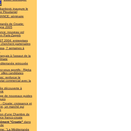
bankovic inaugure le
de Ploudaniel
ANCE: séminaire
ntanés de Croatie:
gne 2005
rance: nouveau vol
en Paris-Zagreb
T 2004: entreprises
 cherchent partenaires
ssa, 7 semaines à
a
rançais à l'assaut de la
almate
diterranée retrouvée
z-vous sportifs : Rijeka
, villes candidates
ic: renforcer le
riat commercial avec la
ée découverte à
nik
lège de nouveaux guides
iques
- Croatie: croissance et
re, un marché qui
e
ion d'une Chambre de
ce franco-croate
ément "Croatie"
dans
nde
sme: "La Méditerranée