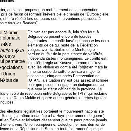
térielles.
ier, qui venait proposer un renforcement de la coopération
 a pris de façon désormais irréversible le chemin de l'Europe ; elle
, et il l'a répété lors de toutes ses interventions publiques à
pour tous les Balkans
".
On n'en est pas encore là, loin s'en faut, à
me Miomir
Belgrade où pèsent encore de lourdes
 diplomatie
incertitudes. Le conflit larvé qui oppose les deux
 r�le
éléments de ce qui reste de la Fédération
yougoslave - la Serbie et le Montenegro -
ribution � la
perdure du fait de la persistance de velléités
 de pays
indépendantistes montenegrines. Le conflit est
 lui permettre
loin d'être réglé au Kosovo, comme on l'a vu
gociations
avec les violences dont a été l'objet en mars la
minorité serbe de cette province à majorité
l'Union
albanaise ; cinq ans après l'intervention de
d�but de
l'OTAN, la situation n'y est pas assez stabilisée
pour que puisse s'engager un dialogue sur ce
que sera le statut définitif de la province. Le
plus en voie de résorption entre Belgrade et le TPIY, qui réclame
 au moins Ratko Maldic et quatre autres généraux serbes figurant
inculpés.
des élections législatives portaient le mouvement nationaliste
v Seselj (lui-même incarcéré à La Haye pour crimes de guerre)
rti en Serbie et faisaient désespérer que ce pays prenne jamais
chement vers l'Union européenne. L'élection le mois dernier de
idence de la République de Serbie a toutefois ramené quelque