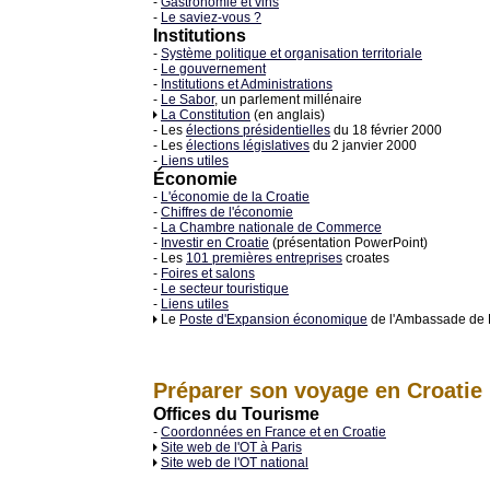
-
Gastronomie et vins
-
Le saviez-vous ?
Institutions
-
Système politique et organisation territoriale
-
Le gouvernement
-
Institutions et Administrations
-
Le Sabor
, un parlement millénaire
La Constitution
(en anglais)
- Les
élections présidentielles
du 18 février 2000
- Les
élections législatives
du 2 janvier 2000
-
Liens utiles
Économie
-
L'économie de la Croatie
-
Chiffres de l'économie
-
La Chambre nationale de Commerce
-
Investir en Croatie
(présentation PowerPoint)
- Les
101 premières entreprises
croates
-
Foires et salons
-
Le secteur touristique
-
Liens utiles
Le
Poste d'Expansion économique
de l'Ambassade de 
Préparer son voyage en Croatie
Offices du Tourisme
-
Coordonnées en France et en Croatie
Site web de l'OT à Paris
Site web de l'OT national