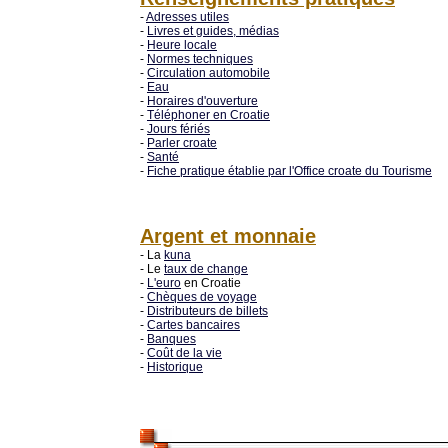
-
Adresses utiles
-
Livres et guides, médias
-
Heure locale
-
Normes techniques
-
Circulation automobile
-
Eau
-
Horaires d'ouverture
-
Téléphoner en Croatie
-
Jours fériés
-
Parler croate
-
Santé
-
Fiche pratique établie par l'Office croate du Tourisme
Argent et monnaie
- La
kuna
- Le
taux de change
-
L'euro
en Croatie
-
Chèques de voyage
-
Distributeurs de billets
-
Cartes bancaires
-
Banques
-
Coût de la vie
-
Historique