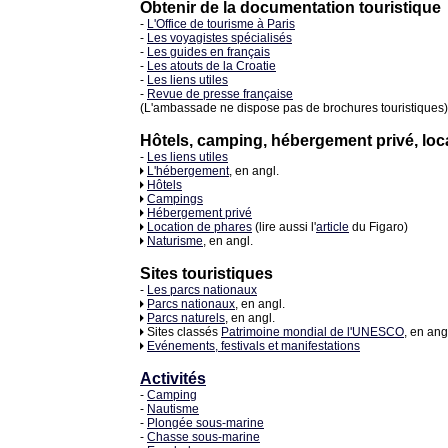
Obtenir de la documentation touristique
-
L'Office de tourisme à Paris
-
Les voyagistes spécialisés
-
Les guides en français
-
Les atouts de la Croatie
-
Les liens utiles
-
Revue de presse française
(L'ambassade ne dispose pas de brochures touristiques)
Hôtels, camping, hébergement privé, loc
-
Les liens utiles
L'hébergement
, en angl.
Hôtels
Campings
Hébergement privé
Location de phares
(lire aussi l'
article
du Figaro)
Naturisme
, en angl.
Sites touristiques
-
Les parcs nationaux
Parcs nationaux
, en angl.
Parcs naturels
, en angl.
Sites classés
Patrimoine mondial de l'UNESCO
, en ang
Evénements, festivals et manifestations
Activités
-
Camping
-
Nautisme
-
Plongée sous-marine
-
Chasse sous-marine