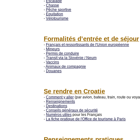
-
Escalade
-
Chasse
-
Pêche sportive
-
Equitation
-
Vélotourisme
Formalités d’entrée et de séjour
-
Français et ressortissants de l'Union européenne
-
Mineurs
-
Permis de conduire
-
Transit via la Slovénie / Neum
-
Vaccins
-
Animaux de compagnie
-
Douanes
Se rendre en Croatie
-
Comment y aller
(par avion, bateau, train, route ou voy
-
Renseignements
-
Destinations
-
Conseils généraux de sécurité
-
Numéros utiles
pour les Français
-
La fiche pratique de l'Office de tourisme à Paris
Renseignements pratiques