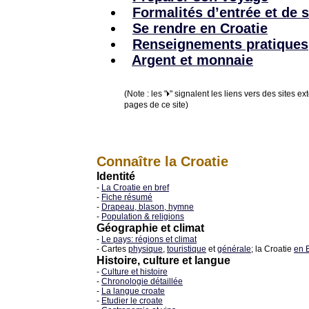
Formalités d’entrée et de 
Se rendre en Croatie
Renseignements pratiques
Argent et monnaie
(Note : les "
" signalent les liens vers des sites ext
pages de ce site)
Connaître la Croatie
Identité
-
La Croatie en bref
-
Fiche résumé
-
Drapeau, blason, hymne
-
Population & religions
Géographie et climat
-
Le pays: régions et climat
- Cartes
physique
,
touristique
et
générale
; la Croatie
en 
Histoire, culture et langue
-
Culture et histoire
-
Chronologie détaillée
-
La langue croate
-
Etudier le croate