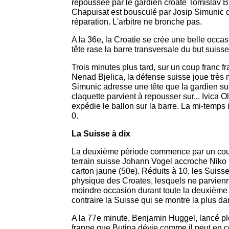
repoussée par le gardien croate Tomislav Bu
Chapuisat est bousculé par Josip Simunic d
réparation. L'arbitre ne bronche pas.
A la 36e, la Croatie se crée une belle occa
tête rase la barre transversale du but suisse
Trois minutes plus tard, sur un coup franc fr
Nenad Bjelica, la défense suisse joue très m
Simunic adresse une tête que la gardien sui
claquette parvient à repousser sur... Ivica Oli
expédie le ballon sur la barre. La mi-temps i
0.
La Suisse à dix
La deuxième période commence par un coup
terrain suisse Johann Vogel accroche Niko
carton jaune (50e). Réduits à 10, les Suiss
physique des Croates, lesquels ne parvienn
moindre occasion durant toute la deuxième 
contraire la Suisse qui se montre la plus d
A la 77e minute, Benjamin Huggel, lancé pl
frappe que Butina dévie comme il peut en c