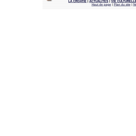
LA CROATIE
|
ACTUALITÉS
|
VIE CULTURELL
Haut de page
|
Plan du site
|
N