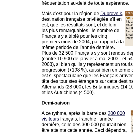
fréquentation au-delà de toute espérance.
Mais c'est pour la région de
Dubrovnik
,
EN S
destination française privilégiée s'il en
Offi
48, a
est, que les résultats sont, et de loin,
75116
Tel. 
les plus remarquables : le nombre de
Fax. 
Email
Français y a triplé pour les cinq
Inter
premiers mois de 2004, par rapport à la
même période de l'année dernière.
Plus de 32 500 Français s'y sont rendus de
(contre 10 900 de janvier à mai 2003 - et 54
2003), si bien qu'ils y représentent un touris
progression (+198 %), aussi bien en terme d
est si spectaculaire que les Français arrive
tête des touristes étrangers sur cette destina
Allemands (28 000), les Britanniques (14 10
et les Autrichiens (4 500).
Demi-saison
A ce rythme, après la barre des
200 000
visiteurs
français, franchie l'année
E
c
dernière, celle des 300 000 pourrait bien
c
r
être atteinte cette année. Ceci dépendra,
1