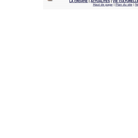
LA CROATIE
|
ACTUALITÉS
|
VIE CULTURELL
Haut de page
|
Plan du site
|
N