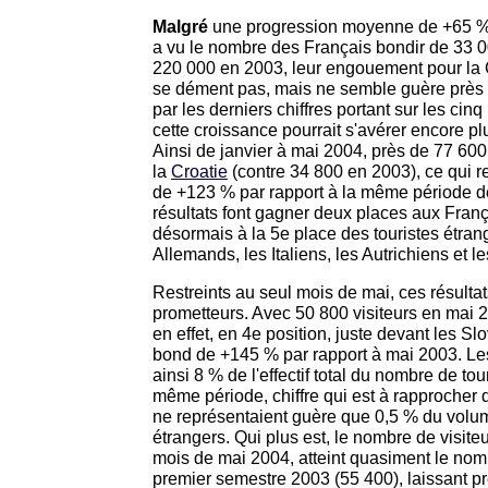
Malgré
une progression moyenne de +65 % p
a vu le nombre des Français bondir de 33 
220 000 en 2003, leur engouement pour la 
se dément pas, mais ne semble guère près d
par les derniers chiffres portant sur les ci
cette croissance pourrait s'avérer encore p
Ainsi de janvier à mai 2004, près de 77 600 t
la
Croatie
(contre 34 800 en 2003), ce qui 
de +123 % par rapport à la même période d
résultats font gagner deux places aux Franç
désormais à la 5e place des touristes étrang
Allemands, les Italiens, les Autrichiens et l
Restreints au seul mois de mai, ces résulta
prometteurs. Avec 50 800 visiteurs en mai 2
en effet, en 4e position, juste devant les Sl
bond de +145 % par rapport à mai 2003. Le
ainsi 8 % de l'effectif total du nombre de to
même période, chiffre qui est à rapprocher d
ne représentaient guère que 0,5 % du volume
étrangers. Qui plus est, le nombre de visiteu
mois de mai 2004, atteint quasiment le nomb
premier semestre 2003 (55 400), laissant 