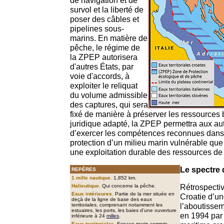
de navigation et de
survol et la liberté de
poser des câbles et
pipelines sous-
marins. En matière de
pêche, le régime de
la ZPEP autorisera
d'autres États, par
voie d'accords, à
exploiter le reliquat
du volume admissible
des captures, qui sera
fixé de manière à préserver les ressources 
juridique adapté, la ZPEP permettra aux aut
d’exercer les compétences reconnues dans
protection d’un milieu marin vulnérable que
une exploitation durable des ressources de 
Le spectre
REPÈRES
1 mille nautique.
1,852 km.
Rétrospectiv
Halieutique.
Qui concerne la pêche.
Eaux intérieures.
Partie de la mer située en
Croatie d’u
deçà de la ligne de base des eaux
l’aboutisse
territoriales, comprenant notamment les
estuaires, les ports, les baies d’une ouverture
en 1994 par
inférieure à 24
milles
.
Eaux territoriales.
Espace marin compris