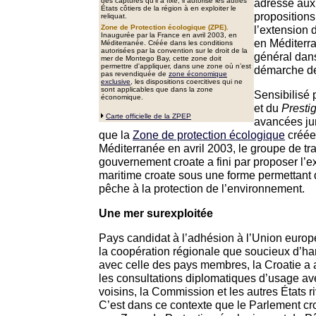
des captures qu’il a fixé, il autorise les autres
adressé aux
États côtiers de la région à en exploiter le
propositions
reliquat.
Zone de Protection écologique (ZPE).
l’extension 
Inaugurée par la France en avril 2003, en
en Méditerra
Méditerranée. Créée dans les conditions
autorisées par la convention sur le droit de la
général dans 
mer de Montego Bay, cette zone doit
permettre d'appliquer, dans une zone où n’est
démarche de 
pas revendiquée de
zone économique
exclusive
, les dispositions coercitives qui ne
sont applicables que dans la zone
Sensibilisé 
économique.
et du
Presti
Carte officielle de la ZPEP
avancées jur
que la
Zone de protection écologique
créée
Méditerranée en avril 2003, le groupe de tra
gouvernement croate a fini par proposer l’ex
maritime croate sous une forme permettant d
pêche à la protection de l’environnement.
Une mer surexploitée
Pays candidat à l’adhésion à l’Union europ
la coopération régionale que soucieux d’ha
avec celle des pays membres, la Croatie a a
les consultations diplomatiques d’usage av
voisins, la Commission et les autres États r
C’est dans ce contexte que le Parlement cro