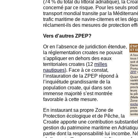
(74 % du
total du
littoral adriatique), la Cro
concerné par ce risque. Pour les seuls produ
transport mondial transite par la Méditerra
trafic maritime de navire-citernes et les d
réclament-ils des mesures de protection eff
Vers d'autres ZPEP?
Or en l'absence de juridiction étendue,
ÉTAT
ET 
la réglementation croates ne pouvait
A l’e
s'appliquer en dehors des eaux
tous 
soit 
territoriales croates (12
milles
Dane
Portu
nautiques
). Face à ce constat,
ZPP
(
l’instauration de la ZPEP répond à
Quant
varié
l’inquiétude grandissante de la
marit
population croate, qui dans son
procl
leurs
immense majorité s’est montrée
la pê
(Malt
favorable à cette mesure.
Zone 
exclu
pays 
En instaurant sa propre Zone de
prote
terri
Protection écologique et de Pêche, la
Croatie apporte une contribution substantiel
gestion du patrimoine maritime en Adriatique
partie dont la responsabilité lui incombe. 