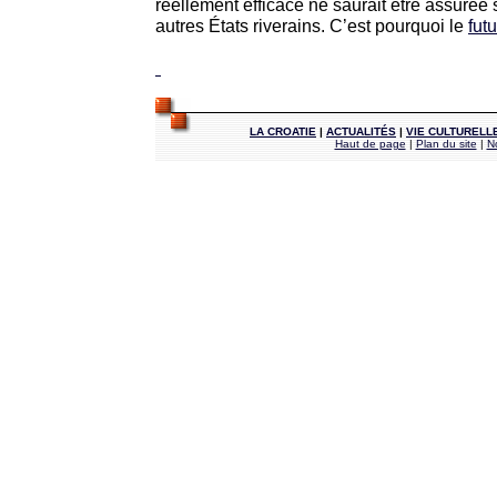
réellement efficace ne saurait être assurée 
autres États riverains. C’est pourquoi le
fut
LA CROATIE
|
ACTUALITÉS
|
VIE CULTURELL
Haut de page
|
Plan du site
|
N