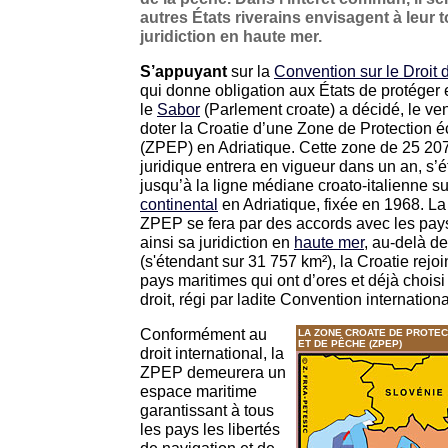
autres États riverains envisagent à leur t
juridiction en haute mer.
S’appuyant
sur la
Convention sur le Droit 
qui donne obligation aux États de protéger e
le
Sabor
(Parlement croate) a décidé, le ve
doter la Croatie d’une Zone de Protection 
(ZPEP) en Adriatique. Cette zone de 25 207
juridique entrera en vigueur dans un an, s’
jusqu’à la ligne médiane croato-italienne sur
continental
en Adriatique, fixée en 1968. La 
ZPEP se fera par des accords avec les pay
ainsi sa juridiction en
haute mer
, au-delà d
(s'étendant sur 31 757 km²), la Croatie rejoi
pays maritimes qui ont d’ores et déjà chois
droit, régi par ladite Convention internationa
Conformément au
LA ZONE CROATE DE PROTE
ET DE PÊCHE (ZPEP)
droit international, la
ZPEP demeurera un
espace maritime
garantissant à tous
les pays les libertés