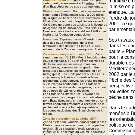
maritime cro
s’étendant généralement à 12
milles
du littoral
la mise en p
d’un État côtier ou de ses eaux intérieures.
étendue. La 
Plateau continental.
Fond et sous-sol-marin
s’étendant généralement jusqu’à 200 milles
l’ordre du j
de la ligne de base des eaux territoriales, où
l’État côtier a un droit d’exploitation exclusif.
2001, ce qui
Ce régime ne porte pas atteinte à la liberté de
navigation ou de survol des États tiers. La
parlementair
Croatie a hérité du tracé établi en 1968 entre
l'Italie et la fédération yougoslave.
Ses travaux s
Haute mer.
Espaces marins s’étendant au-
delà des eaux intérieures, de la mer
dans les ori
territoriales des différents États et, le cas
échéant, de la Zone économique exclusive.
par le « Pla
Zone économique exclusive (ZEE).
Zone
pour la conse
s’étendant jusqu’à 188
milles
à l’extérieur des
eaux territoriales
, où l’État côtier exerce des
durable des
droits souverains finalisés (exploration,
exploitation, conservation et gestion des
Méditerrané
ressources naturelles, biologiques, et non-
2002 par le 
biologiques). Les droits portant sur les eaux
surjacentes, le lit et le sous-sol de la mer
Pêche des Q
recouvrent, pratiquement, les droits reconnus
sur le plateau continental. Les États tiers
perspective 
conservent la liberté de navigation, de survol
nouvelles zo
et de pose de câbles et pipelines.
Les États sans littoral et ceux ayant des
pêche dans 
caractéristiques géographiques particulières
(ex : États riverains d’une mer fermée ou semi-
fermée) peuvent prétendre à l’exercice de la
Dans le cadr
pêche, selon une « formule équitable », dans
les zones exclusives des États côtiers de la
menées à Bru
région.
les orientat
Zone de protection de la pêche (ZPP).
Zones d’étendue variable dans lesquelles les
politique de
États côtiers se réservent un droit de pêche
exclusif. Si sa capacité d'exploitation est
Commission 
inférieure à l'ensemble du volume admissible