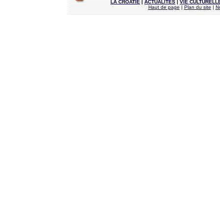
LA CROATIE
|
ACTUALITÉS
|
VIE CULTURELL
Haut de page
|
Plan du site
|
N