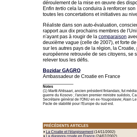
déroulement de la mise en œuvre des dispos
Enfin
tertio
cela la conduira à renforcer son
toutes les concertations et initiatives au niv
Réaliste dans son auto-évaluation, conscien
rapport aux dix prochains membres de l'Un
n'ayant pas à rougir de la
comparaison
avec
deuxième vague (celle de 2007), et forte d
sur les autres pays de la région, la Croatie, 
européenne retrouvée de ses citoyens, se 
relever tous les défis.
Bozidar GAGRO
Ambassadeur de Croatie en France
Notes
(1) Martti Ahtisaari, ancien président finlandais, fut médi
guerre du Kosovo ; l'ancien premier ministre suédois, Carl
Secrétaire général de l'ONU en ex-Yougoslavie; Alain Le
Pacte de stabilité pour l'Europe du sud-est.
PRÉCÉDENTS ARTICLES
La Croatie et l'élargissement
(14/11/2002)
La diaspora croate en France
(24/07/2002)