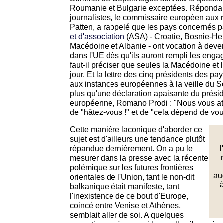
Roumanie et Bulgarie exceptées. Répondant
journalistes, le commissaire européen aux r
Patten, a rappelé que les pays concernés pa
et d'association
(ASA) - Croatie, Bosnie-He
Macédoine et Albanie - ont vocation à deven
dans l'UE dès qu'ils auront rempli les eng
faut-il préciser que seules la Macédoine et l
jour. Et la lettre des cinq présidents des p
aux instances européennes à la veille du 
plus qu'une déclaration apaisante du prés
européenne, Romano Prodi : "Nous vous att
de "hâtez-vous !" et de "cela dépend de vous
Cette manière laconique d'aborder ce
sujet est d'ailleurs une tendance plutôt
répandue dernièrement. On a pu le
l
mesurer dans la presse avec la récente
polémique sur les futures frontières
au
orientales de l'Union, tant le non-dit
à
balkanique était manifeste, tant
l'inexistence de ce bout d'Europe,
coincé entre Venise et Athènes,
semblait aller de soi. A quelques