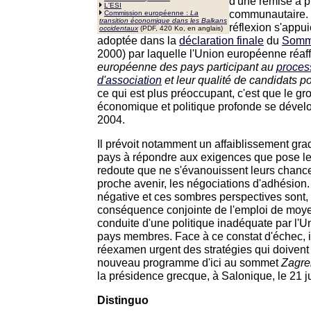
d'une remise à p
L'ESI
communautaire. L
Commission européenne :
La
transition économique dans les Balkans
réflexion s'appui
occidentaux
(PDF, 420 Ko, en anglais)
adoptée dans la
déclaration finale
du
Somm
2000) par laquelle l'Union européenne réaffi
européenne des pays participant au
process
d'association
et leur qualité de candidats po
ce qui est plus préoccupant, c'est que le gr
économique et politique profonde se dével
2004.
Il prévoit notamment un affaiblissement gra
pays à répondre aux exigences que pose le 
redoute que ne s'évanouissent leurs chanc
proche avenir, les négociations d'adhésion. 
négative et ces sombres perspectives sont, 
conséquence conjointe de l'emploi de moye
conduite d'une politique inadéquate par l'
pays membres. Face à ce constat d'échec, i
réexamen urgent des stratégies qui doivent a
nouveau programme d'ici au sommet
Zagreb
la présidence grecque, à Salonique, le 21 j
Distinguo