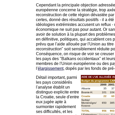
Cependant la principale objection adressée
européenne concerne la stratégie, trop axée s
reconstruction de cette région dévastée par 
certes, donné des résultats positifs - il a été
idéologies extrémistes accusent un reflux 
économique ne suit pas pour autant. Or sans 
avoir de solution à la plupart des problème
en définitive, politiques, qui accablent ces pa
prévu que l'aide allouée par l'Union au titre 
reconstruction
" soit sensiblement réduite p
Conséquence, on risque de voir se creuser 
les pays des "Balkans occidentaux" et leurs 
membres de l'Union européenne ou des pay
l'
élargissement
, dopés par les fonds de pré
Détail important, parmi
AIDE DE L'UE ALLOUÉE 
Budget du programme CAR
les pays considérés
2000
2001
l'analyse établit un
Albanie
35
37
distinguo explicite entre
Bosnie-H.
101
104
la Croatie, seule d'entre
Croatie
22
60
Serbie/
eux jugée apte à
Monténégro/
650
385
surmonter rapidement
Kosovo
ses difficultés, et les
TOTAL
956
903
* Estimations
| Sources : Eur