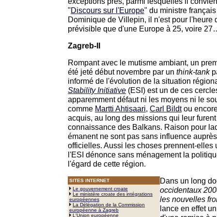
exceptions près, parmi lesquelles il convien
"
Discours sur l'Europe
" du ministre français
Dominique de Villepin, il n'est pour l'heure
prévisible que d'une Europe à 25, voire 27
Zagreb-II
Rompant avec le mutisme ambiant, un prem
été jeté début novembre par un
think-tank
pa
informé de l'évolution de la situation régional
Stability Initiative
(ESI) est un de ces cercle
apparemment défaut ni les moyens ni le sou
comme
Martti Ahtisaari
,
Carl Bildt
ou encor
acquis, au long des missions qui leur furent
connaissance des Balkans. Raison pour laqu
émanent ne sont pas sans influence auprès
officielles. Aussi les choses prennent-elles u
l'ESI dénonce sans ménagement la politiqu
l'égard de cette région.
Dans un long doc
SITES INTERNET
occidentaux 2004
Le gouvernement croate
Le ministère croate des intégrations
les nouvelles fro
européennes
La Délégation de la Commission
lance en effet un
européenne à Zagreb
L'Union européenne