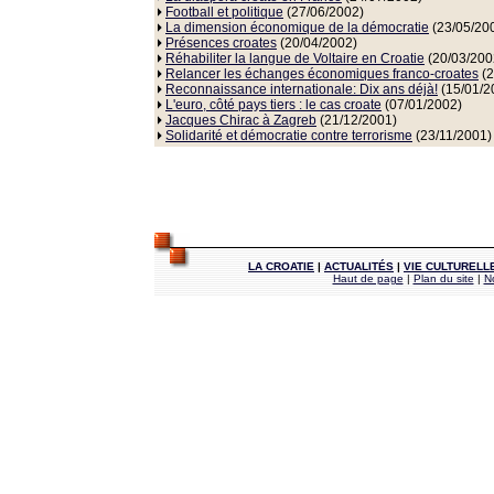
Football et politique
(27/06/2002)
La dimension économique de la démocratie
(23/05/20
Présences croates
(20/04/2002)
Réhabiliter la langue de Voltaire en Croatie
(20/03/200
Relancer les échanges économiques franco-croates
(2
Reconnaissance internationale: Dix ans déjà!
(15/01/2
L'euro, côté pays tiers : le cas croate
(07/01/2002)
Jacques Chirac à Zagreb
(21/12/2001)
Solidarité et démocratie contre terrorisme
(23/11/2001)
LA CROATIE
|
ACTUALITÉS
|
VIE CULTURELL
Haut de page
|
Plan du site
|
N