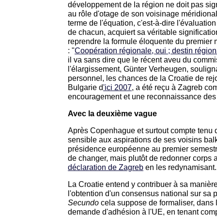
développement de la région ne doit pas signif
au rôle d'otage de son voisinage méridional.
terme de l'équation, c'est-à-dire l'évaluati
de chacun, acquiert sa véritable significatio
reprendre la formule éloquente du premier m
: "
Coopération régionale, oui ; destin région
il va sans dire que le récent aveu du comm
l'élargissement, Günter Verheugen, soulign
personnel, les chances de la Croatie de rej
Bulgarie d
'ici 2007
, a été reçu à Zagreb c
encouragement et une reconnaissance des e
Avec la deuxième vague
Après Copenhague et surtout compte tenu du
sensible aux aspirations de ses voisins balk
présidence européenne au premier semestre 
de changer, mais plutôt de redonner corps 
déclaration de Zagreb
en les redynamisant.
La Croatie entend y contribuer à sa manièr
l'obtention d'un consensus national sur sa 
Secundo
cela suppose de formaliser, dans l
demande d'adhésion à l'UE, en tenant comp