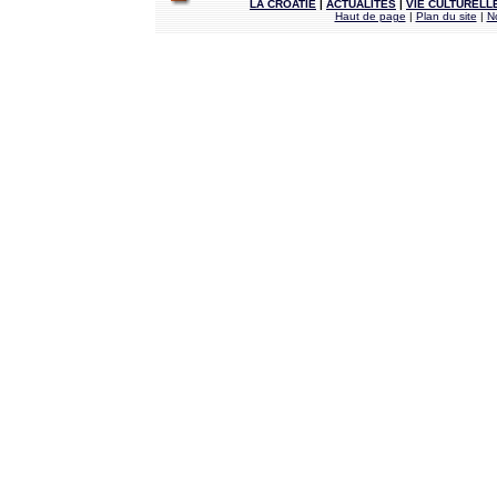
LA CROATIE
|
ACTUALITÉS
|
VIE CULTURELL
Haut de page
|
Plan du site
|
N