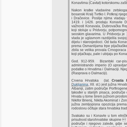
Konavlima (Cavtat) kotorskomu zaštit
Nakon kratke vladavine zetskog
bosanski Kralj Tvrtko I. Potkraj nj
i Dračevice. Poslije njima vladaju
1419. i 1426. prodaju Konavle Du
važnosti Konavala, Dubrovačka Repu
koji stoluje u Pridvorju, potpomo
seoskim glavarima. U Pridvorju je 1
vlada je uglavnom razdijelila svojoj
dijelu i starosjedioci. Od tada Kon
prema Osmanlijama trpe pljačkaške u
zbila se velika provala Crnogoraca
koji pljačkaju, pale i ubijaju po Kon
God. 912-959. Bizantski car-pis
administrando imperio (O upravljan
podatke o Hrvatima i Dalmaciji. Nje
(Rasprava o Dalmaciji).
Crvena Hrvatska (lat.
Croatia
Dukljanina
, XII. st.) jest južna Hr
Albaniji, zatim područje Porfirogen
također u starijih pisaca, područj
Hrvata u tome širem južnom prostoru po
Nikifor Brienij, Nikita Akominat i Z
južna zemljopisna opozicija prema
rodoslovu očituje stara hrvatska tra
Svakako su i Konavle u tom etnič
prisutnost starohrvatske skupine 
područje i njegovo zaleđe, gdje s