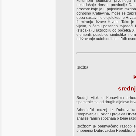
kulturnom jedinstvu prvotnoga 
nekadašnje rimske provincije Dal
prostore koje je u pojedinim razdo
odnosno Kraljevina, može se zaprav
doba sastavni dio cjelokupne Hrvat
formiranja države Hrvata. Tako je 
vijeka, o čemu posebno svjedoči 
(stećaka) u razdoblju od početka XI
elementi, posebice simbolike i orn
održavanje autohtonih etničkih osno
Izložba
K
srednj
Srednji vijek u Konavlima arheol
spomenicima od drugih dijelova hrva
Arheološki muzej iz Dubrovnika
iskopavanja u okviru projekta
Hrvat
analize ranijih spoznaja o tome raz
Izložbom je obuhvaćeno razdoblje
pripojenja Dubrovačkoj Republici u 