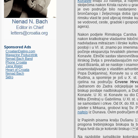
Konavle
imaju 33 naselja, a najveć
stoljećima nakon Krista razvio u gra
je ovo područje bilo nastanjen
brončanoga i željeznoga doba (gra
rimsku vlast te pod utjecaj rimske ku
se vodovod, ceste, gradski i gospoda
agera).
Nakon podjele Rimskoga Carstva 
nakon kratkotrajne vladavine Istočn
nadvladava mitraizam i ilirske kulto
Sponsored Ads
postoji i u VI. st. znamo po imenima
CroatianDating.com
počinje ekspanzija hrvatskih pleme
Magazine Poduzetnik
Konavle. Etnički sastav stanovništ
Nenad Bach Band
ilirskog življa s prevladavajućim n
Phone Croatia
vlast Bizanta, ali se nastoje i osam
Jana Water
osamostaljivanje s vlastitim arhont
Heart of Croatia
Popa Dukljanina), Konavle su u obl
Nenad Bach
Sidro
Rudina, a spominje je još u X. st
cjelina na području
Crvene Hrv
Jadranom do Zadra odcjepljuje s
biskup postaje nadbiskupom, a Dubr
Konavle. U XI. st. Konavle su dio 
Mitra (Dmitra) u Gabrilima. U XI. st
se samostani i crkve. Od IX. do XII. 
(pleter s Mrkana, grobovi kraj Sv. 
natpis
iz Dunava. Ovim područjem d
Iz Papinih pisama kralju Dušanu 1
progona trebinjskoga biskupa ta bi
Papa tvrdi da je kotorski biskup i
Na razdoblje jurisdikcije kotorsk