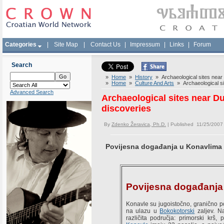
Categories
|
Site Map
|
Contact Us
|
Impressum
|
Links
|
Forum
Search
»
Home
»
History
» Archaeological sites near 
»
Home
»
Culture And Arts
» Archaeological si
Advanced Search
Archaeological sites near D
discoveries
By
Zdenko Žeravica, Ph.D.
| Published 11/25/2007
Povijesna događanja u Konavlima
Povijesna događanja
Konavle su jugoistočno, granično p
na ulazu u
Bokokotorski
zaljev. N
različita područja: primorski krš,