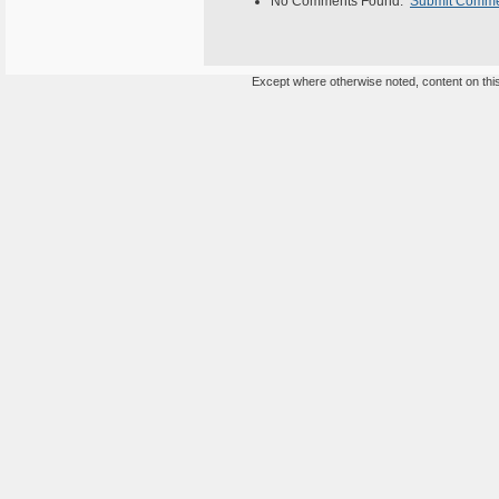
No Comments Found.
Submit Comm
Except where otherwise noted, content on this