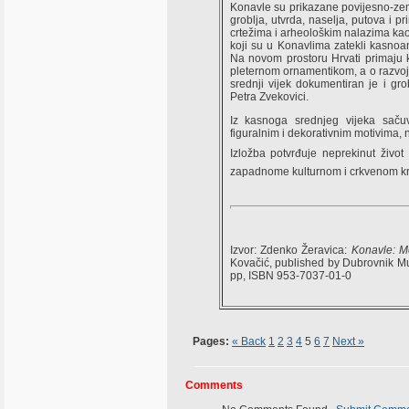
Konavle su prikazane povijesno-zem
groblja, utvrda, naselja, putova i pr
crtežima i arheološkim nalazima kao
koji su u Konavlima zatekli kasnoan
Na novom prostoru Hrvati primaju k
pleternom ornamentikom, a o razvoj
srednji vijek dokumentiran je i gro
Petra Zvekovici.
Iz kasnoga srednjeg vijeka saču
figuralnim i dekorativnim motivima, n
Izložba potvrđuje neprekinut život
zapadnome kulturnom i crkvenom kru
Izvor: Zdenko Žeravica:
Konavle: M
Kovačić, published by Dubrovnik M
pp, ISBN 953-7037-01-0
Pages:
« Back
1
2
3
4
5
6
7
Next »
Comments