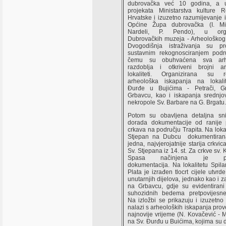
dubrovačka već 10 godina, a u
projekata Ministarstva kulture R
Hrvatske i izuzetno razumijevanje 
Općine Župa dubrovačka (I. Mil
Nardeli, P. Pendo), u organ
Dubrovačkih muzeja - Arheološkog
Dvogodišnja istraživanja su p
sustavnim rekognosciranjem podru
čemu su obuhvaćena sva arh
razdoblja i otkriveni brojni ar
lokaliteti. Organizirana su re
arheološka iskapanja na lokali
Đurđe u Bujićima - Petrači, G
Grbavcu, kao i iskapanja srednjo
nekropole Sv. Barbare na G. Brgatu.
Potom su obavljena detaljna sn
dorada dokumentacije od ranije 
crkava na području Trapita. Na lokal
Stjepan na Dubcu dokumentiran
jedna, najvjerojatnije starija crkvi
Sv. Stjepana iz 14. st. Za crkve sv. K
Spasa načinjena je pot
dokumentacija. Na lokalitetu Spil
Plata je izrađen tlocrt cijele utvrde
unutarnjih dijelova, jednako kao i 
na Grbavcu, gdje su evidentirani 
suhozidnih bedema pretpovijesne
Na izložbi se prikazuju i izuzetno
nalazi s arheoloških iskapanja pro
najnovije vrijeme (N. Kovačević - M
na Sv. Đurđu u Buićima, kojima su