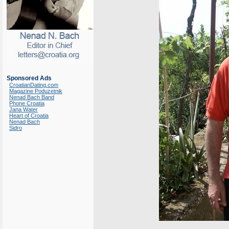
Sponsored Ads
CroatianDating.com
Magazine Poduzetnik
Nenad Bach Band
Phone Croatia
Jana Water
Heart of Croatia
Nenad Bach
Sidro