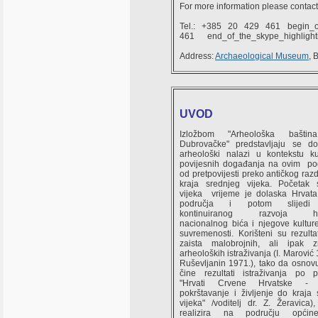
For more information please contac
Tel.:
+385 20 429 461
begin_of
461
end_of_the_skype_highlight
Address:
Archaeological Museum
, 
UVOD
Izložbom "Arheološka bašti
Dubrovačke" predstavljaju se do
arheološki nalazi u kontekstu ku
povijesnih događanja na ovim po
od pretpovijesti preko antičkog raz
kraja srednjeg vijeka. Početak 
vijeka vrijeme je dolaska Hrvat
područja i potom slijedi 
kontinuiranog razvoja hrv
nacionalnog bića i njegove kultur
suvremenosti. Korišteni su rezultat
zaista malobrojnih, ali ipak z
arheoloških istraživanja (I. Marović 
Ruševljanin 1971.), tako da osnov
čine rezultati istraživanja po 
"Hrvati Crvene Hrvatske - ko
pokrštavanje i življenje do kraja
vijeka" /voditelj dr. Z. Žeravica)
realizira na području opći