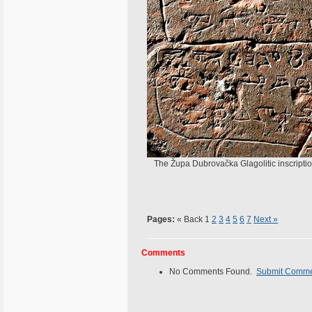
The Župa Dubrovačka Glagolitic inscription,
Pages:
« Back
1
2
3
4
5
6
7
Next »
Comments
No Comments Found.
Submit Comm