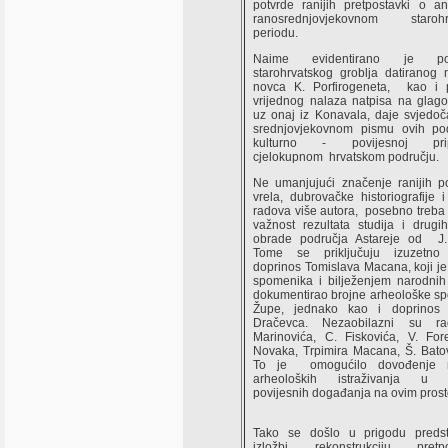
potvrde ranijih pretpostavki o an
ranosrednjovjekovnom starohr
periodu.
Naime evidentirano je pos
starohrvatskog groblja datiranog 
novca K. Porfirogeneta, kao i
vrijednog nalaza natpisa na glagolj
uz onaj iz Konavala, daje svjedoč
srednjovjekovnom pismu ovih po
kulturno - povijesnoj prip
cjelokupnom hrvatskom području.
Ne umanjujući značenje ranijih po
vrela, dubrovačke historiografije i
radova više autora, posebno treba 
važnost rezultata studija i drugi
obrade područja Astareje od J.
Tome se priključuju izuzetno 
doprinos Tomislava Macana, koji j
spomenika i bilježenjem narodnih
dokumentirao brojne arheološke s
Župe, jednako kao i doprinos 
Dračevca. Nezaobilazni su ra
Marinovića, C. Fiskovića, V. Fore
Novaka, Trpimira Macana, Š. Batov
To je omogućilo dovođenje re
arheoloških istraživanja u k
povijesnih događanja na ovim prost
Tako se došlo u prigodu predst
izložbi rekonstrukciju pretpo