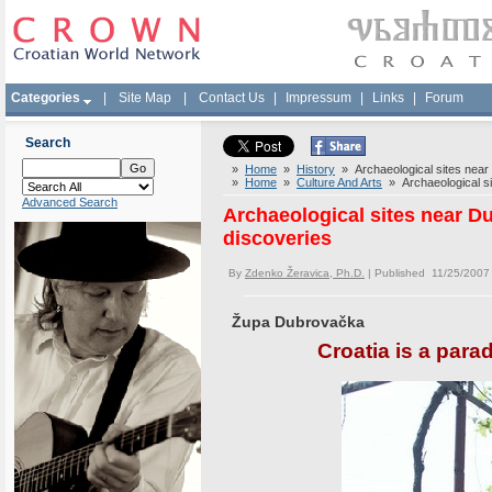
Categories
|
Site Map
|
Contact Us
|
Impressum
|
Links
|
Forum
Search
»
Home
»
History
» Archaeological sites near 
»
Home
»
Culture And Arts
» Archaeological si
Advanced Search
Archaeological sites near D
discoveries
By
Zdenko Žeravica, Ph.D.
| Published 11/25/2007
Župa Dubrovačka
Croatia is a para