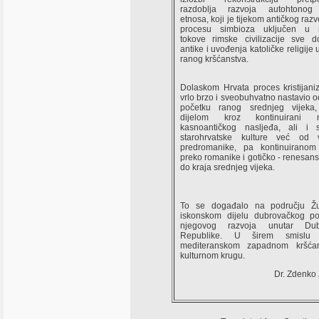
razdoblja razvoja autohtonog 
etnosa, koji je tijekom antičkog razv
procesu simbioza uključen u r
tokove rimske civilizacije sve 
antike i uvođenja katoličke religije 
ranog kršćanstva.
Dolaskom Hrvata proces kristijani
vrlo brzo i sveobuhvatno nastavio
početku ranog srednjeg vijeka
dijelom kroz kontinuirani n
kasnoantičkog nasljeđa, ali i s
starohrvatske kulture već od 
predromanike, pa kontinuiranom
preko romanike i gotičko - renesans
do kraja srednjeg vijeka.
To se događalo na području Ž
iskonskom dijelu dubrovačkog po
njegovog razvoja unutar Dub
Republike. U širem smislu 
mediteranskom zapadnom kršća
kulturnom krugu.
Dr. Zdenko