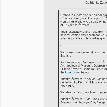
Dr. Zdenko Žera
Croatia is a paradise for archaeolo
Croatia's South, from the region of
would like to show you some of the r
of Dr. Zdenko Žeravica.
Their excavations and research ha
several exhibitions accompanied w
scholarly articles published in speci
We warmly recommend you the foll
English:
Archaeological Heritage of Žu
Archaeological Museum, Dubrovnik,
Ljiljana Kovačić, Domagoj Perkić 
the
Introduction
below
Zdenko Žeravica:
Konavle: Mediae
published by Dubrovnik Museums - 
7037-01-0
We also mention the following mon
Zdenko Žeravica:
Äxte und Beile 
Bosnien und Herzegowina
, Stuttga