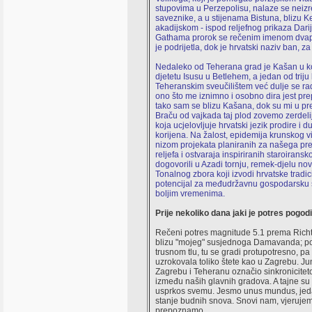
stupovima u Perzepolisu, nalaze se neizrec
saveznike, a u stijenama Bistuna, blizu K
akadijskom - ispod reljefnog prikaza Darij
Gathama prorok se rečenim imenom dvaput
je podrijetla, dok je hrvatski naziv ban, 
Nedaleko od Teherana grad je Kašan u koje
djetetu Isusu u Betlehem, a jedan od triju
Teheranskim sveučilištem već dulje se rad
ono što me iznimno i osobno dira jest pr
tako sam se blizu Kašana, dok su mi u prel
Braču od vajkada taj plod zovemo zerdelij
koja ucjelovljuje hrvatski jezik prodire i d
korijena. Na žalost, epidemija krunskog vi
nizom projekata planiranih za našega pre
reljefa i ostvaraja inspiriranih staroiran
dogovorili u Azadi tornju, remek-djelu nov
Tonalnog zbora koji izvodi hrvatske tradic
potencijal za međudržavnu gospodarsku su
boljim vremenima.
Prije nekoliko dana jaki je potres pogod
Rečeni potres magnitude 5.1 prema Richter
blizu "mojeg" susjednoga Damavanda; pogi
trusnom tlu, tu se gradi protupotresno, pa
uzrokovala toliko štete kao u Zagrebu. J
Zagrebu i Teheranu označio sinkronicite
između naših glavnih gradova. A tajne su b
usprkos svemu. Jesmo unus mundus, jeda
stanje budnih snova. Snovi nam, vjerujem
prepoznamo.