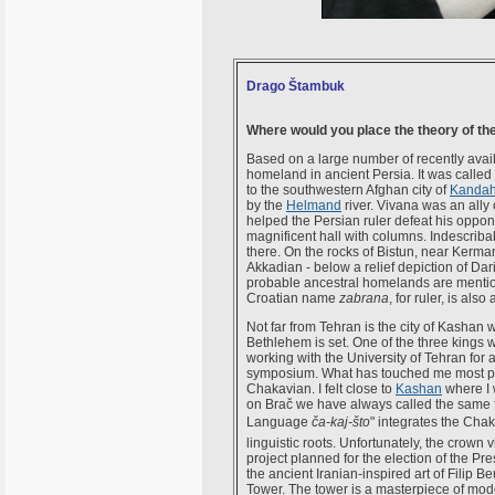
Drago Štambuk
Where would you place the theory of the 
Based on a large number of recently avail
homeland in ancient Persia. It was called
to the southwestern Afghan city of
Kandah
by the
Helmand
river. Vivana was an ally
helped the Persian ruler defeat his oppon
magnificent hall with columns. Indescribab
there. On the rocks of Bistun, near Kerma
Akkadian - below a relief depiction of Dar
probable ancestral homelands are mentione
Croatian name
zabrana
, for ruler, is als
Not far from Tehran is the city of Kashan 
Bethlehem is set. One of the three king
working with the University of Tehran for a
symposium. What has touched me most perso
Chakavian. I felt close to
Kashan
where I 
on Brač we have always called the same f
Language
ča-kaj-što
" integrates the Chak
linguistic roots. Unfortunately, the crown v
project planned for the election of the Pre
the ancient Iranian-inspired art of Filip
Tower. The tower is a masterpiece of moder