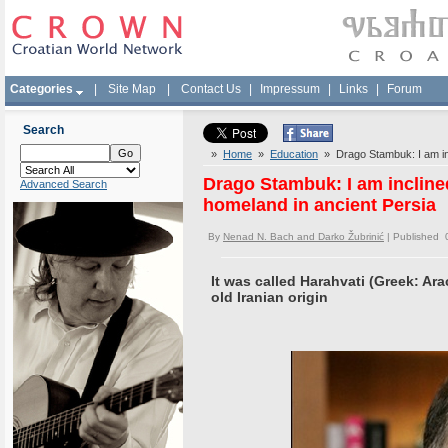
Categories
|
Site Map
|
Contact Us
|
Impressum
|
Links
|
Forum
Search
»
Home
»
Education
» Drago Stambuk: I am incl
Drago Stambuk: I am inclined
Advanced Search
homeland in ancient Persia
By
Nenad N. Bach and Darko Žubrinić
| Published 
It was called Harahvati (Greek: Ara
old Iranian origin