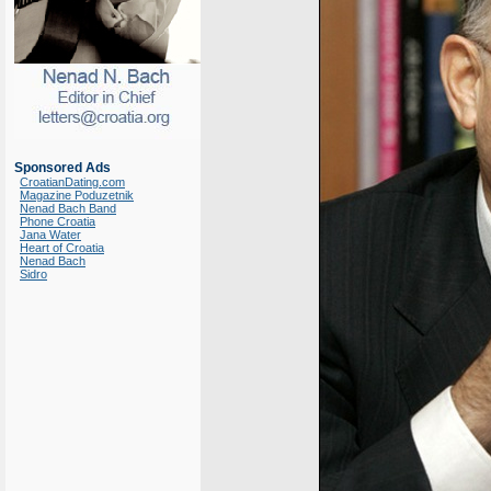
Sponsored Ads
CroatianDating.com
Magazine Poduzetnik
Nenad Bach Band
Phone Croatia
Jana Water
Heart of Croatia
Nenad Bach
Sidro