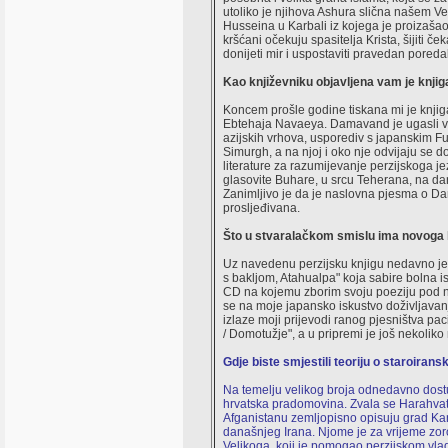
utoliko je njihova Ashura slična našem Ve
Husseina u Karbali iz kojega je proizašao 
kršćani očekuju spasitelja Krista, šijiti č
donijeti mir i uspostaviti pravedan poreda
Kao književniku objavljena vam je knji
Koncem prošle godine tiskana mi je knjig
Ebtehaja Navaeya. Damavand je ugasli vu
azijskih vrhova, usporediv s japanskim Fuj
Simurgh, a na njoj i oko nje odvijaju se 
literature za razumijevanje perzijskoga je
glasovite Buhare, u srcu Teherana, na dan 
Zanimljivo je da je naslovna pjesma o D
prosljeđivana.
Što u stvaralačkom smislu ima novoga
Uz navedenu perzijsku knjigu nedavno je 
s bakljom, Atahualpa" koja sabire bolna i
CD na kojemu zborim svoju poeziju pod na
se na moje japansko iskustvo doživljavan
izlaze moji prijevodi ranog pjesništva 
/ Domotužje", a u pripremi je još nekoliko
Gdje biste smjestili teoriju o staroiran
Na temelju velikog broja odnedavno dostupn
hrvatska pradomovina. Zvala se Harahvatia
Afganistanu zemljopisno opisuju grad Ka
današnjeg Irana. Njome je za vrijeme zor
Velikoga, koji je pomogao perzijskom vlad