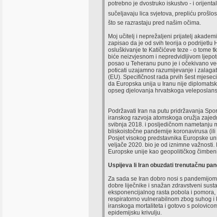
potrebno je dvostruko iskustvo - i orijen
sučeljavaju lica svjetova, prepliću prošl
što se razrastaju pred našim očima.
Moj učitelj i neprežaljeni prijatelj akadem
zapisao da je od svih teorija o podrijetlu
osluškivanje te Katičićeve teze - o tome t
biće neizvjesnom i nepredvidljivom ljepot
posao u Teheranu puno je i očekivano već
poticati uzajamno razumijevanje i zalagat
(EU). Specifičnost rada prvih šest mjesec
da Europska unija u Iranu nije diplomatsk
opseg djelovanja hrvatskoga veleposlans
Podržavati Iran na putu pridržavanja S
iranskog razvoja atomskoga oružja zajedn
svibnja 2018. i posljedičnom nametanju ma
bliskoistočne pandemije koronavirusa (ili
Posjet visokog predstavnika Europske uni
veljače 2020. bio je od iznimne važnosti.
Europske unije kao geopolitičkog čimbenik
Uspijeva li Iran obuzdati trenutačnu p
Za sada se Iran dobro nosi s pandemijom, 
dobre liječnike i snažan zdravstveni sus
eksponencijalnog rasta pobola i pomora
respiratorno vulnerabilnom zbog suhog i
iranskoga mortaliteta i gotovo s polovicom
epidemijsku krivulju.