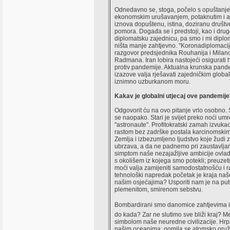
Odnedavno se, stoga, počelo s opuštanjem 
ekonomskim urušavanjem, potaknutim i am
iznova dopuštenu, istina, doziranu društv
pomora. Događa se i predstoji, kao i drugd
diplomatsku zajednicu, pa smo i mi diplom
ništa manje zahtjevno. "Koronadiplomaci
razgovor predsjednika Rouhanija i Milanovi
Radmana. Iran lobira nastojeći osigurati
protiv pandemije. Aktualna krunska pand
izazove valja rješavati zajedničkim glob
iznimno uzburkanom moru.
Kakav je globalni utjecaj ove pandemij
Odgovorit ću na ovo pitanje vrlo osobno. 
se naopako. Stari je svijet preko noći umr
"astronaute". Profitokratski zamah izvuka
rastom bez zadrške postala karcinomskim 
Zemlja i izbezumljeno ljudstvo koje žudi 
ubrzava, a da ne padnemo pri zaustavljanj
simptom naše nezajažljive ambicije ovlad
s okolišem iz kojega smo potekli; preuze
moći valja zamijeniti samodostatnošću i 
tehnološki napredak početak je kraja naše 
našim osjećajima? Usporiti nam je na put
plemenitom, smirenom sebstvu.
Bombardirani smo danomice zahtjevima i 
do kada? Zar ne slutimo sve bliži kraj? Me
simbolom naše neuredne civilizacije. Hrpe 
našim oceanima; gomila se atomsko oružje,