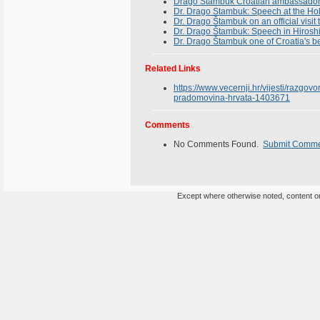
Drago Stambuk Croatian ambassador in
Dr. Drago Stambuk: Speech at the Hol
Dr. Drago Štambuk on an official visit
Dr. Drago Štambuk: Speech in Hiroshi
Dr. Drago Štambuk one of Croatia's b
Related Links
https://www.vecernji.hr/vijesti/razgov
pradomovina-hrvata-1403671
Comments
No Comments Found.
Submit Comm
Except where otherwise noted, content on 