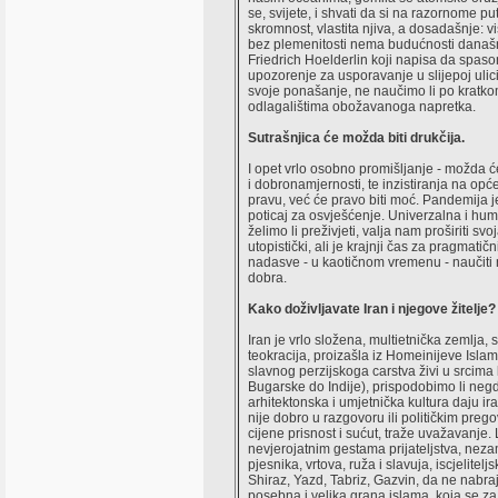
se, svijete, i shvati da si na razornome 
skromnost, vlastita njiva, a dosadašnje: v
bez plemenitosti nema budućnosti današn
Friedrich Hoelderlin koji napisa da spas
upozorenje za usporavanje u slijepoj ulic
svoje ponašanje, ne naučimo li po kratkom
odlagalištima obožavanoga napretka.
Sutrašnjica će možda biti drukčija.
I opet vrlo osobno promišljanje - možda će
i dobronamjernosti, te inzistiranja na o
pravu, već će pravo biti moć. Pandemija
poticaj za osvješćenje. Univerzalna i hum
želimo li preživjeti, valja nam proširiti s
utopistički, ali je krajnji čas za pragmat
nadasve - u kaotičnom vremenu - naučiti nam
dobra.
Kako doživljavate Iran i njegove žitelje?
Iran je vrlo složena, multietnička zemlj
teokracija, proizašla iz Homeinijeve Isl
slavnog perzijskoga carstva živi u srcima lj
Bugarske do Indije), prispodobimo li neg
arhitektonska i umjetnička kultura daju i
nije dobro u razgovoru ili političkim preg
cijene prisnost i sućut, traže uvažavanje. 
nevjerojatnim gestama prijateljstva, nezami
pjesnika, vrtova, ruža i slavuja, iscjelite
Shiraz, Yazd, Tabriz, Gazvin, da ne nabraj
posebna i velika grana islama, koja se za