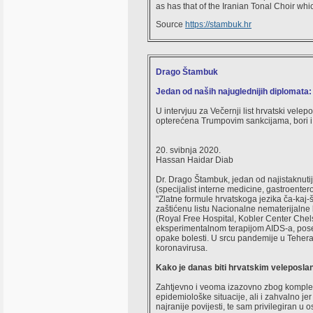
as has that of the Iranian Tonal Choir wh
Source
https://stambuk.hr
Drago Štambuk
Jedan od naših najuglednijih diplomata
U intervjuu za Večernji list hrvatski velepo
opterećena Trumpovim sankcijama, bori i
20. svibnja 2020.
Hassan Haidar Diab
Dr. Drago Štambuk, jedan od najistaknutiji
(specijalist interne medicine, gastroentero
"Zlatne formule hrvatskoga jezika ča-kaj
zaštićenu listu Nacionalne nematerijalne
(Royal Free Hospital, Kobler Center Chels
eksperimentalnom terapijom AIDS-a, poseb
opake bolesti. U srcu pandemije u Teheran
koronavirusa.
Kako je danas biti hrvatskim veleposla
Zahtjevno i veoma izazovno zbog kompleks
epidemiološke situacije, ali i zahvalno j
najranije povijesti, te sam privilegiran u 