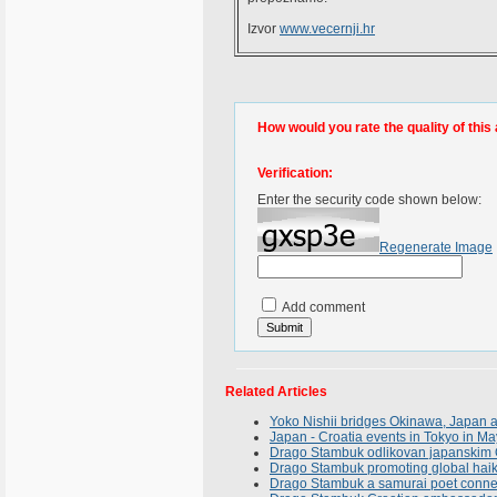
Izvor
www.vecernji.hr
How would you rate the quality of this 
Verification:
Enter the security code shown below:
Regenerate Image
Add comment
Related Articles
Yoko Nishii bridges Okinawa, Japan 
Japan - Croatia events in Tokyo in M
Drago Stambuk odlikovan japanskim 
Drago Stambuk promoting global haik
Drago Stambuk a samurai poet conne