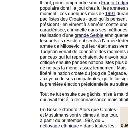
Il faut, pour comprendre sinon
Franjo Tudj
populaire dont il a joui chez lui les années s
moment : ces quelques mois de
1991
durant
pacifistes des Croates - quoi qu'ils pensent 
président - en vinrent à s'enrôler contre un
caractérisée, criminelle dans ses méthodes 
réalisation d'une
grande Serbie
ethniquemen
lesquels ils résistèrent seuls à l'armée fé
armée de Milosevic, qui leur était massivem
Tudjman venait de connaître des moments dif
par ceux qui lui reprochaient de n'avoir pa
critiqué ensuite par des nationalistes plus d
de ne pas la mener assez fermement. Mais e
libéré la nation croate du joug de Belgrade, 
aux yeux de ses compatriotes, qui le lui sign
la première élection présidentielle au suffra
Tout ne fut ensuite que gâchis, mise à mal 
qui avait forcé la reconnaissance mais allait 
En Bosnie d'abord. Alors que Croates
et Musulmans sont victimes à leur tour,
à partir du printemps 1992, du «
que
nettoyage ethnique
» dans toutes les