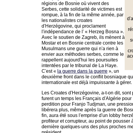
régions de Bosnie où vivent des
Serbes, cette solidarité de victimes est
rompue, à la fin de la même année, par
d'
les nationalistes croates
d'Herzégovine, qui proclament
ré
l'indépendance de l' « Herzeg Bosna ».
Avec le soutien de Zagreb, ils mènent à
s
Mostar et en Bosnie centrale contre les
Musulmans une guerre qui n'a rien à
cr
envier aux méthodes serbes, comme le
ac
rappellent aujourd'hui les poursuites
intentées par le tribunal de La Haye.
C'est «
la guerre dans la guerre
», un
deuxième front dans le conflit bosniaque 
internationale est déjà impuissante à gérer.
Les Croates d'Herzégovine, a-t-on dit, sont 
furent un temps les Français d'Algérie pour l
perdition pour Franjo Tudjman, une pression
libérera plus, même après la guerre de Bosn
fin, aura été sous l'emprise d'un lobby her
profiteur et corrupteur, au point de pousser
dernière quelques-uns des plus proches m
président.