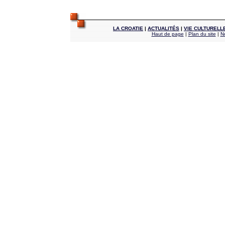
LA CROATIE
|
ACTUALITÉS
|
VIE CULTURELL
Haut de page
|
Plan du site
|
N