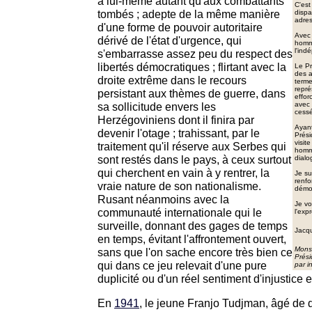
à lui-même autant qu'aux combattants
C'est
tombés ; adepte de la même manière
dispa
adres
d'une forme de pouvoir autoritaire
Avec 
dérivé de l'état d'urgence, qui
homme
l'ind
s'embarrasse assez peu du respect des
libertés démocratiques ; flirtant avec la
Le Pr
des a
droite extrême dans le recours
terme
repré
persistant aux thèmes de guerre, dans
effor
sa sollicitude envers les
avec 
cessé
Herzégoviniens dont il finira par
Ayant
devenir l'otage ; trahissant, par le
Prés
visit
traitement qu'il réserve aux Serbes qui
homme
sont restés dans le pays, à ceux surtout
dialo
qui cherchent en vain à y rentrer, la
Je su
renfo
vraie nature de son nationalisme.
démoc
Rusant néanmoins avec la
Je vo
communauté internationale qui le
l'exp
surveille, donnant des gages de temps
Jacq
en temps, évitant l'affrontement ouvert,
Mons
sans que l'on sache encore très bien ce
Prési
qui dans ce jeu relevait d'une pure
par i
duplicité ou d'un réel sentiment d'injustice
En
1941
, le jeune Franjo Tudjman, âgé de di