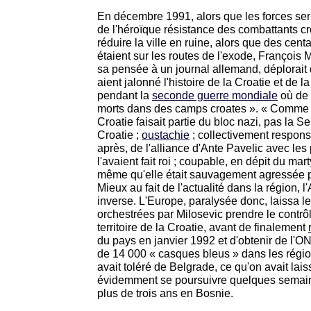
En décembre 1991, alors que les forces ser
de l'héroïque résistance des combattants c
réduire la ville en ruine, alors que des cent
étaient sur les routes de l'exode, François Mi
sa pensée à un journal allemand, déplorait 
aient jalonné l'histoire de la Croatie et de la
pendant la
seconde guerre mondiale
où de 
morts dans des camps croates ». « Comme vou
Croatie faisait partie du bloc nazi, pas la S
Croatie ;
oustachie
; collectivement respons
après, de l'alliance d'Ante Pavelic avec les
l'avaient fait roi ; coupable, en dépit du mar
même qu'elle était sauvagement agressée pa
Mieux au fait de l'actualité dans la région, l
inverse. L'Europe, paralysée donc, laissa l
orchestrées par Milosevic prendre le contrôl
territoire de la Croatie, avant de finalement
du pays en janvier 1992 et d'obtenir de l'O
de 14 000 « casques bleus » dans les régi
avait toléré de Belgrade, ce qu'on avait laiss
évidemment se poursuivre quelques semain
plus de trois ans en Bosnie.