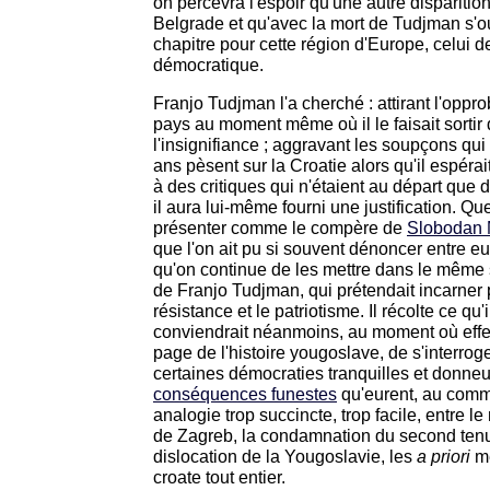
on percevra l'espoir qu'une autre disparition
Belgrade et qu'avec la mort de Tudjman s'
chapitre pour cette région d'Europe, celui d
démocratique.
Franjo Tudjman l'a cherché : attirant l'oppro
pays au moment même où il le faisait sortir
l'insignifiance ; aggravant les soupçons qu
ans pèsent sur la Croatie alors qu'il espérait 
à des critiques qui n'étaient au départ que 
il aura lui-même fourni une justification. Qu
présenter comme le compère de
Slobodan 
que l'on ait pu si souvent dénoncer entre eu
qu'on continue de les mettre dans le même s
de Franjo Tudjman, qui prétendait incarner p
résistance et le patriotisme. Il récolte ce qu'
conviendrait néanmoins, au moment où effe
page de l'histoire yougoslave, de s'interro
certaines démocraties tranquilles et donneu
conséquences funestes
qu'eurent, au comm
analogie trop succincte, trop facile, entre l
de Zagreb, la condamnation du second tenu
dislocation de la Yougoslavie, les
a priori
mé
croate tout entier.