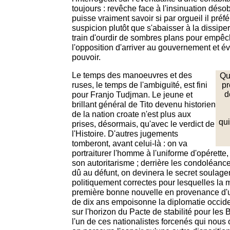
toujours : revêche face à l'insinuation déso
puisse vraiment savoir si par orgueil il préfér
suspicion plutôt que s'abaisser à la dissiper, 
train d'ourdir de sombres plans pour empêc
l'opposition d'arriver au gouvernement et évi
pouvoir.
Le temps des manoeuvres et des
Qu
ruses, le temps de l'ambiguïté, est fini
pr
pour Franjo Tudjman. Le jeune et
d
brillant général de Tito devenu historien
de la nation croate n'est plus aux
qui
prises, désormais, qu'avec le verdict de
l'Histoire. D'autres jugements
tomberont, avant celui-là : on va
portraiturer l'homme à l'uniforme d'opérette,
son autoritarisme ; derrière les condoléances
dû au défunt, on devinera le secret soulag
politiquement correctes pour lesquelles la 
première bonne nouvelle en provenance d'u
de dix ans empoisonne la diplomatie occid
sur l'horizon du Pacte de stabilité pour les 
l'un de ces nationalistes forcenés qui nous o