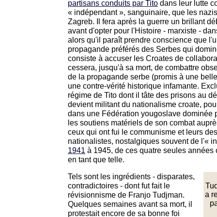
partisans conduits par Tito
dans leur lutte c
« indépendant », sanguinaire, que les nazis
Zagreb. Il fera après la guerre un brillant déb
avant d'opter pour l'Histoire - marxiste - da
alors qu'il paraît prendre conscience que l
propagande préférés des Serbes qui domine
consiste à accuser les Croates de collabora
cessera, jusqu'à sa mort, de combattre ob
de la propagande serbe (promis à une belle ca
une contre-vérité historique infamante. Exclu
régime de Tito dont il tâte des prisons au d
devient militant du nationalisme croate, pou
dans une Fédération yougoslave dominée par
les soutiens matériels de son combat auprès
ceux qui ont fui le communisme et leurs des
nationalistes, nostalgiques souvent de l'«
1941
à 1945, de ces quatre seules années o
en tant que telle.
Tels sont les ingrédients - disparates,
contradictoires - dont fut fait le
Tud
révisionnisme de Franjo Tudjman.
a r
pa
Quelques semaines avant sa mort, il
protestait encore de sa bonne foi