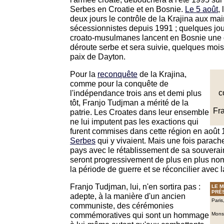
Serbes en Croatie et en Bosnie.
Le 5 août
,
deux jours le contrôle de la Krajina aux ma
sécessionnistes depuis 1991 ; quelques jour
croato-musulmanes lancent en Bosnie une o
déroute serbe et sera suivie, quelques mois 
paix de Dayton.
Pour la
reconquête
de la Krajina,
comme pour la conquête de
l'indépendance trois ans et demi plus
c
tôt, Franjo Tudjman a mérité de la
Fra
patrie. Les Croates dans leur ensemble
ne lui imputent pas les exactions qui
furent commises dans cette région en août 19
Serbes
qui y vivaient. Mais une fois parac
pays avec le rétablissement de sa souveraineté
seront progressivement de plus en plus nom
la période de guerre et se réconcilier avec
Franjo Tudjman, lui, n'en sortira pas :
LE 
PR
É
adepte, à la manière d'un ancien
Paris
communiste, des cérémonies
commémoratives qui sont un hommage
Monsi