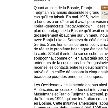
Quant au sort de la Bosnie, Franjo
LIEN
Tudjman n'a jamais dissimulé le grand
Bio
cas qu'il en faisait. En mai 1995, invité
à Londres à un dîner où il avait pour voisin 
libéral-démocrate Paddy Ashdown, il dess
plan de partage de la Bosnie qu'il avait en t
grossièrement ébauchée sur un menu, nouvel
avec Banja Luka et Sarajevo du côté de la C
Serbie. Sans honte ; sincèrement convainc
de régler le problème bosniaque était de fai
la carte. S'était-il entendu sur ce schéma a
soupçonna, comme on l'en avait déjà soup
antérieurs de la crise dans l'ex-Yougoslavi
recensé les contacts entre les deux hommes 
arrivés à un chiffre dépassant la cinquantain
beaucoup pour des ennemis historiques.
Les Occidentaux ne l'entendaient pas ainsi.
Américains, un cessez-le-feu est intervenu 
Musulmans et Franjo Tudjman a accepté, pa
du 1er mars 1994, qu'une fédération croato
en Bosnie. Cette initiative américaine, app
l'armée croate, débouchera à l'été 1995 sur l