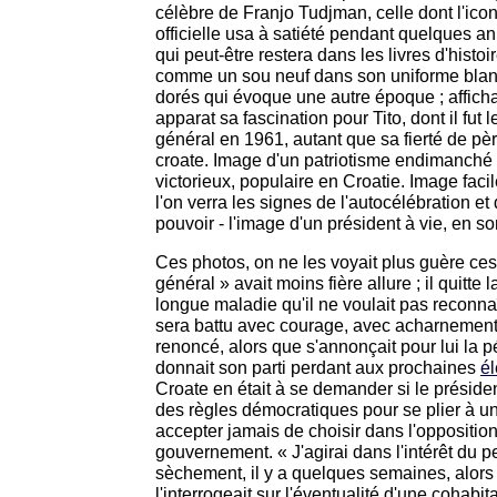
célèbre de Franjo Tudjman, celle dont l'ico
officielle usa à satiété pendant quelques an
qui peut-être restera dans les livres d'histoi
comme un sou neuf dans son uniforme blan
dorés qui évoque une autre époque ; affich
apparat sa fascination pour Tito, dont il fut 
général en 1961, autant que sa fierté de p
croate. Image d'un patriotisme endimanché
victorieux, populaire en Croatie. Image facil
l'on verra les signes de l'autocélébration e
pouvoir - l'image d'un président à vie, en 
Ces photos, on ne les voyait plus guère ces
général » avait moins fière allure ; il quitte
longue maladie qu'il ne voulait pas reconnaît
sera battu avec courage, avec acharnement. 
renoncé, alors que s'annonçait pour lui la p
donnait son parti perdant aux prochaines
él
Croate en était à se demander si le préside
des règles démocratiques pour se plier à un
accepter jamais de choisir dans l'opposition 
gouvernement. « J'agirai dans l'intérêt du pe
sèchement, il y a quelques semaines, alors 
l'interrogeait sur l'éventualité d'une cohab