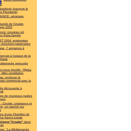
bankovic inaugure le
de Ploudaniel
ANCE: séminaire
ntanés de Croatie:
gne 2005
rance: nouveau vol
en Paris-Zagreb
T 2004: entreprises
 cherchent partenaires
ssa, 7 semaines à
a
rançais à l'assaut de la
almate
diterranée retrouvée
z-vous sportifs : Rijeka
, villes candidates
ic: renforcer le
riat commercial avec la
ée découverte à
nik
lège de nouveaux guides
iques
- Croatie: croissance et
re, un marché qui
e
ion d'une Chambre de
ce franco-croate
ément "Croatie"
dans
nde
sme: "La Méditerranée