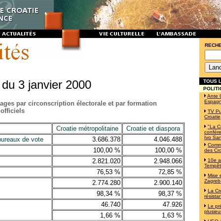
RECH
 du 3 janvier 2000
TOUS L
POLITI
Ante 
Espag
rages par circonscription électorale et par formation
officiels
TV Pu
Croatie
"La C
Croatie métropolitaine
Croatie et diaspora
confére
Ivo Sa
bureaux de vote
3.686.378
4.046.488
Commé
100,00 %
100,00 %
des Cro
2.821.020
2.948.066
10e a
Tempê
76,53 %
72,85 %
Mise 
Zagreb-
2.774.280
2.900.140
La Cr
98,34 %
98,37 %
résista
46.740
47.926
Le pr
plusieu
1,66 %
1,63 %