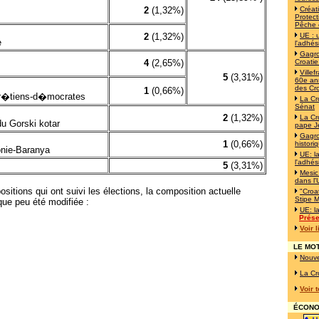
2
(1,32%)
Créat
Protect
Pêche 
2
(1,32%)
UE : 
e
l'adhés
Gagro
4
(2,65%)
Croatie
Ville
5
(3,31%)
60e ann
des Cr
1
(0,66%)
hr�tiens-d�mocrates
La Cr
Sénat
2
(1,32%)
La Cr
du Gorski kotar
pape J
Gagro
1
(0,66%)
histori
onie-Baranya
UE: l
l'adhés
5
(3,31%)
Mesic
dans l
sitions qui ont suivi les élections, la composition actuelle
"Croat
Stipe M
que peu été modifiée :
UE: l
Prése
Voir 
LE MOT
Nouve
La Cr
Voir 
ÉCONOM