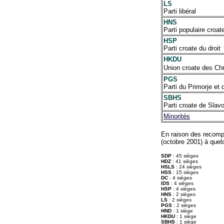
LS
Parti libéral
HNS
Parti populaire croat
HSP
Parti croate du droit
HKDU
Union croate des C
PGS
Parti du Primorje et 
SBHS
Parti croate de Slav
Minorités
En raison des recompo
(octobre 2001) à quel
SDP
: 45 sièges
HDZ
: 41 sièges
HSLS
: 24 sièges
HSS
: 15 sièges
DC
: 4 sièges
IDS
: 4 sièges
HSP
: 4 sièges
HNS
: 2 sièges
LS
: 2 sièges
PGS
: 2 sièges
HND
: 1 siège
HKDU
: 1 siège
SBHS
: 1 siège