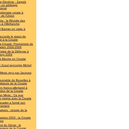
ie-Slovénie : Zagreb
 un arbitrage
tional
iplomate croate à
t de l'Union
re : la Révolte des
 à Villefranche
 Barnier en visite à
accorde le statut de
t à la Croatie
e-Croatie: Programme de
ation 2004-2006
nistre de la Défense à
tory 2004
ck Bloche en Croatie
r Zuzul rencontre Michel
 Mesic reçu par Jacques
avorable de Bruxelles à
idature de la Croatie
en franco-allemand à
ration de la Croatie
an Mesic : Ce que
e gagne avec la Croatie
anader a formé son
nement
atives : victoire de la
atives 2003 : la Croatie
nes
rt du Sénat : le
ement de la Croatie