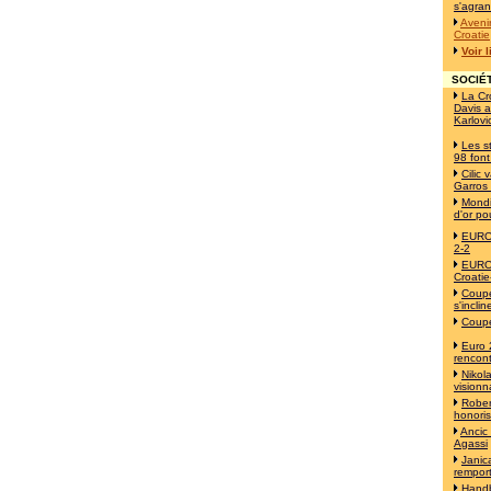
s'agran
Avenir
Croatie
Voir 
SOCIÉT
La Cr
Davis a
Karlovi
Les s
98 font
Cilic
Garros
Mondi
d'or po
EURO 
2-2
EURO 
Croatie
Coupe
s'incli
Coupe
Euro 
rencont
Nikol
visionn
Robert
honori
Ancic
Agassi
Janica
remport
Handb