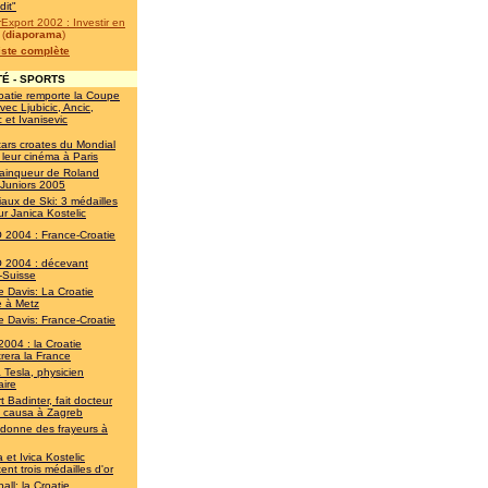
dit"
Export 2002 : Investir en
(
diaporama
)
liste complète
É - SPORTS
oatie remporte la Coupe
vec Ljubicic, Ancic,
c et Ivanisevic
tars croates du Mondial
 leur cinéma à Paris
 vainqueur de Roland
 Juniors 2005
aux de Ski: 3 médailles
ur Janica Kostelic
2004 : France-Croatie
2004 : décevant
-Suisse
 Davis: La Croatie
ne à Metz
 Davis: France-Croatie
2004 : la Croatie
rera la France
a Tesla, physicien
aire
 Badinter, fait docteur
s causa à Zagreb
 donne des frayeurs à
 et Ivica Kostelic
ent trois médailles d'or
all: la Croatie