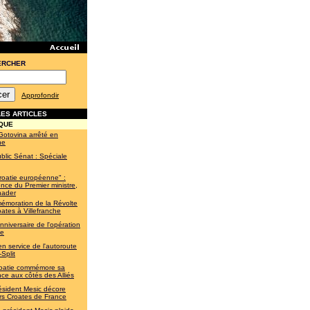
ERCHER
Approfondir
ES ARTICLES
QUE
Gotovina arrêté en
ne
blic Sénat : Spéciale
roatie européenne" :
nce du Premier ministre,
nader
moration de la Révolte
ates à Villefranche
nniversaire de l'opération
te
en service de l'autoroute
Split
oatie commémore sa
nce aux côtés des Alliés
ésident Mesic décore
rs Croates de France