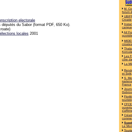
M. Co
forum 
UBIFR
onscription electorale
Croatie
 députés du Sabor
(format PDF, 650 Ko)
.
Insta
campa
roate)
Aif F
élections locales
2001
quotidi
MIDES
croates
Thala
Korcul
Les F
côte d
La Mé
Rende
et Split
S. Mes
partena
France
Journ
Dubrov
Flori
tourist
CFCE 
ouvertu
s'affirm
Créat
commer
Suppl
Le Mo
Touri