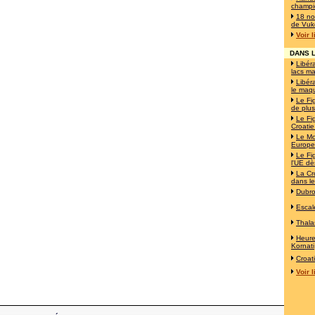
champi
18 no
de Vuk
Voir 
DANS L
Libéra
lacs ma
Libéra
le maqu
Le Fi
de plus
Le Fi
Croatie
Le Mo
Europe!
Le Fi
l'UE d
La Cro
dans le
Dubro
Escal
Thala
Heur
Kornati
Croat
Voir 