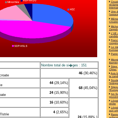
Croat
réclame
interna
Une d
l'assau
Mémoi
Croates
Michel
Zagreb
L'UE 
candida
Franc
coopér
Le mi
Eurosa
Patri
Miomi
Barnier
Nombre total de si�ges : 151
Stipe
Chirac
46
(30,46%)
Avis f
croate
la cand
Souti
44
(29,14%)
l'intég
te
Stjep
68
(45,04%)
l'Europ
24
(15,90%)
Ivo S
roate
gouver
Législ
16
(10,60%)
droite
Législ
aux ur
4
(2,65%)
Istrie
Rappo
24
(15,89% )
redress