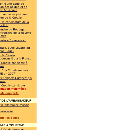
ion d'une Zone de
ion écologique et de
en Adriatique
un nouveau pas vers
ion de la Croatie
: la candidature de la
 à l'UE
franche-de-Rouergue :
iversaire de la Révolte
oates
oatie à l'honneur au
oatie, 100e voyage du
ean Paul II
: la Croatie
quement liée à la France
a Croatie candidate à
ion
 : "La Croatie entrera
'UE en 2007"
ie: objectif Europe!" par
esic
a Croatie candidate
ntation multimédia
liste complète
 DE L'AMBASSADEUR
lle alternance réussie
oatie vote
tous les éditos
IE & TOURISME
Guide touristique