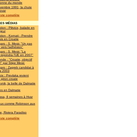
onne du monde
vembre 1991, la chute
ovar
liste complète
ES MÉDIAS
tion : Plitvice, balade en
jeur
tion : Kornati - Prendre
is en Croatie
garo : S. Mesic "Un pas
 vers l'adhésion"
garo : S. Mesic "La
 rejoindra l'UE en 2007"
nde : "Croatie, objectif
" par Stipe Mesic
garo : Zagreb candidat à
ès 2003
ix : Prevlaka revient
 giron croate
vnik, la belle de Dalmatie
es en Dalmatie
ssa, 8 semaines à Hvar
eux comme Robinson aux
ie, Riviera Paradiso
liste complète