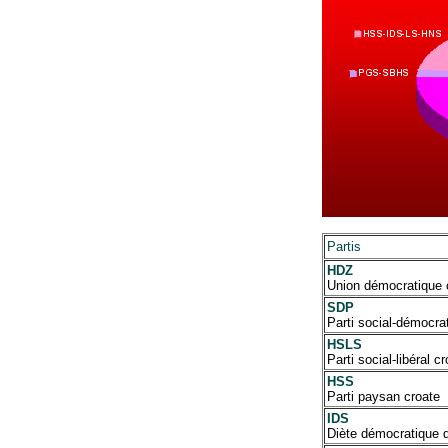
Partis
HDZ
Union démocratique 
SDP
Parti social-démocra
HSLS
Parti social-libéral c
HSS
Parti paysan croate
IDS
Diète démocratique d’