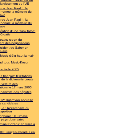
 président Mesic plaide
élargissement de l'UE
 de Jean Paul II: la
e honore la mémoire du
lave
 de Jean Paul II: la
e honore la mémoire du
lave
réation d'une "task force"
 Croatie
oatie: report du
ent des négociations
ésident du Sabor en
 Paris
 Mesic réélu haut la main
d tour: Mesic-Kosor
dentielle 2005
 français: félicitations
 de la diplomatie croate
uverture des
ations le 17 mars 2005
unanimité des députés
12: Dubrovnik accueille
les candidates
que : bicentenaire du
apoléon
ophonie : la Croatie
t pays observateur
rdinal Bozanic en visite à
00 Français attendus en