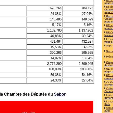
UEO :
pour l'
Décès
676.264
784.192
Croati
pape s
24,38%
27,04%
Décès
143.496
149.699
Croati
pape s
5,17%
5,16%
UE: c
pour la
1.132.780
1.137.962
UE-Cr
lancem
40,83%
39,24%
Le pr
431.484
432.527
visite à
Stipe
15,55%
14,92%
Secon
390.266
395.565
Prési
14,07%
13,64%
Otages
2.774.290
2.899.945
du chef
100,00%
100,00%
UE: o
négoci
56,38%
54,16%
UE : 
croates
24,38%
27,04%
JO 20
les vil
Collo
Code N
 la Chambre des Députés du
Sabor
Franc
devien
Le ca
Paris
370 0
2004