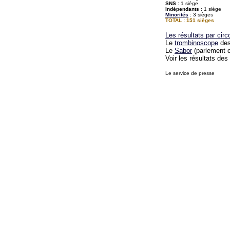
SNS
: 1 siège
Indépendants
: 1 siège
Minorités
: 3 sièges
TOTAL : 151 sièges
Les résultats par circ
Le
trombinoscope
des
Le
Sabor
(parlement c
Voir les résultats des
Le service de presse