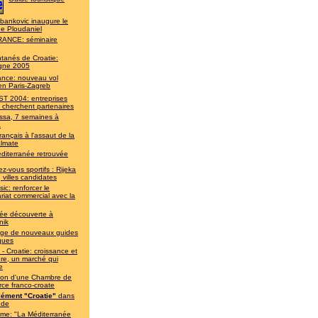
bankovic inaugure le
de Ploudaniel
ANCE: séminaire
ntanés de Croatie:
gne 2005
rance: nouveau vol
en Paris-Zagreb
T 2004: entreprises
 cherchent partenaires
ssa, 7 semaines à
a
rançais à l'assaut de la
almate
diterranée retrouvée
z-vous sportifs : Rijeka
, villes candidates
ic: renforcer le
riat commercial avec la
ée découverte à
nik
lège de nouveaux guides
iques
- Croatie: croissance et
re, un marché qui
e
ion d'une Chambre de
ce franco-croate
ément "Croatie"
dans
nde
sme: "La Méditerranée