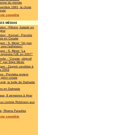
onne du monde
vembre 1991, la chute
ovar
liste complète
ES MÉDIAS
tion : Plitvice, balade en
jeur
tion : Kornati - Prendre
is en Croatie
garo : S. Mesic "Un pas
 vers l'adhésion"
garo : S. Mesic "La
 rejoindra l'UE en 2007"
nde : "Croatie, objectif
" par Stipe Mesic
garo : Zagreb candidat à
ès 2003
ix : Prevlaka revient
 giron croate
vnik, la belle de Dalmatie
es en Dalmatie
ssa, 8 semaines à Hvar
eux comme Robinson aux
ie, Riviera Paradiso
liste complète