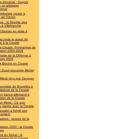
ie-Slovénie : Zagreb
 un arbitrage
tional
iplomate croate à
t de l'Union
re : la Révolte des
 à Villefranche
 Barnier en visite à
accorde le statut de
t à la Croatie
e-Croatie: Programme de
ation 2004-2006
nistre de la Défense à
tory 2004
ck Bloche en Croatie
r Zuzul rencontre Michel
 Mesic reçu par Jacques
avorable de Bruxelles à
idature de la Croatie
en franco-allemand à
ration de la Croatie
an Mesic : Ce que
e gagne avec la Croatie
anader a formé son
nement
atives : victoire de la
atives 2003 : la Croatie
nes
rt du Sénat : le
ement de la Croatie