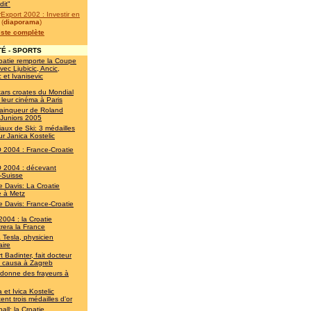
dit"
Export 2002 : Investir en
(
diaporama
)
liste complète
É - SPORTS
oatie remporte la Coupe
vec Ljubicic, Ancic,
c et Ivanisevic
tars croates du Mondial
 leur cinéma à Paris
 vainqueur de Roland
 Juniors 2005
aux de Ski: 3 médailles
ur Janica Kostelic
2004 : France-Croatie
2004 : décevant
-Suisse
 Davis: La Croatie
ne à Metz
 Davis: France-Croatie
2004 : la Croatie
rera la France
a Tesla, physicien
aire
 Badinter, fait docteur
s causa à Zagreb
 donne des frayeurs à
 et Ivica Kostelic
ent trois médailles d'or
all: la Croatie