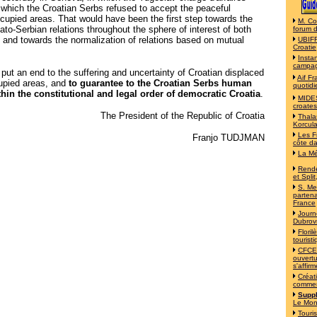
t which the Croatian Serbs refused to accept the peaceful
occupied areas. That would have been the first step towards the
M. Co
oato-Serbian relations throughout the sphere of interest of both
forum 
 and towards the normalization of relations based on mutual
UBIFR
Croatie
Insta
campa
put an end to the suffering and uncertainty of Croatian displaced
Aif F
upied areas, and
to guarantee to the Croatian Serbs human
quotidi
thin the constitutional and legal order of democratic Croatia
.
MIDES
croates
The President of the Republic of Croatia
Thala
Korcul
Les F
Franjo TUDJMAN
côte d
La Mé
Rende
et Split
S. Mes
partena
France
Journ
Dubrov
Flori
tourist
CFCE 
ouvertu
s'affirm
Créat
commer
Suppl
Le Mo
Touri