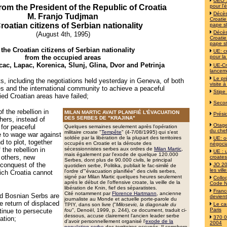
UEO :
om the President of the Republic of Croatia
pour l'
Décès
M. Franjo Tudjman
Croati
roatian citizens of Serbian nationality
pape s
Décès
(August 4th, 1995)
Croati
pape s
 the Croatian citizens of Serbian nationality
UE: c
from the occupied areas
pour la
cac, Lapac, Korenica, Slunj, Glina, Dvor and Petrinja
UE-Cr
lancem
Le pr
s, including the negotiations held yesterday in Geneva, of both
visite à
ies and the international community to achieve a peaceful
Stipe
ied Croatian areas have failed;
Secon
f the rebellion in
MILAN MARTIC AVAIT PLANIFIÉ L'ÉVACUATION
Prési
DES SERBES DE "KRAJINA"
hers, instead of
Otages
 for peaceful
Quelques semaines seulement après l'opération
du chef
militaire croate "
Tempête
" (4-7/08/1995) qui s'est
ue to wage war against
soldée par la libération de la plupart des territoires
UE: o
d to plot, together
occupés en Croatie et la déroute des
négoci
 the rebellion in
sécessionnistes serbes aux ordres de
Milan Martic
,
UE : 
mais également par l'exode de quelque 120.000
 others, new
croates
Serbes, dont plus de 90.000 civils, le principal
 conquest of the
JO 20
quotidien serbe, Politika, publiait le fac-similé de
les vil
l'ordre d'"évacuation planifiée" des civils serbes,
ich Croatia cannot
signé par Milan Martic quelques heures seulement
Collo
après le début de l'offensive croate, la veille de la
Code N
libération de Knin, fief des séparatistes.
Franc
Cité notamment par
Florence Hartmann
, ancienne
d Bosnian Serbs are
devien
journaliste au Monde et actuelle porte-parole du
e return of displaced
Le ca
TPIY, dans son livre ("
Milosevic, la diagonale du
Paris
tinue to persecute
fou
", Denoël, 1999, p. 244),
ce document, traduit ci-
dessous,
accuse clairement l'ancien leader serbe
370 0
ation;
d'avoir personnellement organisé l'
exode de la
2004
population serbe
des territoires occupés. Il corrobore