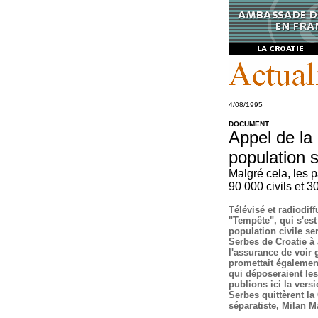
4/08/1995
DOCUMENT
Appel de la
population s
Malgré cela, les p
90 000 civils et 3
Télévisé et radiodif
"Tempête", qui s'est
population civile se
Serbes de Croatie à 
l'assurance de voir g
promettait égalemen
qui déposeraient le
publions ici la vers
Serbes quittèrent la
séparatiste, Milan Ma