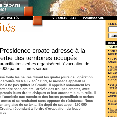
RECH
TOUS L
POLITI
 Présidence croate adressé à la
Ante 
Espag
erbe des territoires occupés
TV Pu
Croatie
aramilitaires serbes organisèrent l'évacuation de
"La C
0 000 paramilitaires serbes
confére
Ivo Sa
fusé toute les heures durant les quatre jours de l'opération
Commé
des Cro
 déroulée du 4 au 7 août 1995, le message appelait la
rbe à ne pas quitter la Croatie. Il appelait notamment les
10e a
Tempê
attendre sans crainte l'arrivée des troupes croates, avec
arantis leurs droits civiques et leur autonomie culturelle. Il
Mise 
Zagreb-
t l'amnistie aux membres des forces paramilitaires serbes
s armes et se rendraient sans opposer de résistance. Nous
La Cr
résista
ion anglaise de ce texte. En dépit de cet appel, 120 000
 Croatie, répondant à l'ordre d'évacuation du leader
Le pr
rtic.
plusieu