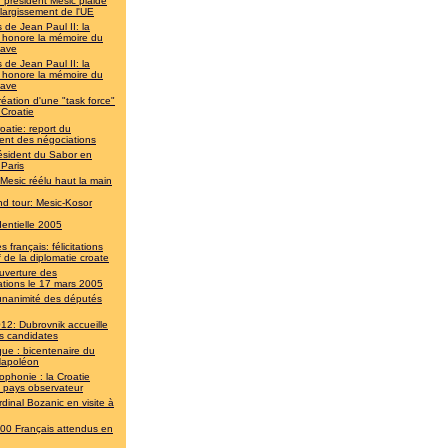
 président Mesic plaide
élargissement de l'UE
 de Jean Paul II: la
e honore la mémoire du
lave
 de Jean Paul II: la
e honore la mémoire du
lave
réation d'une "task force"
 Croatie
oatie: report du
ent des négociations
ésident du Sabor en
 Paris
 Mesic réélu haut la main
d tour: Mesic-Kosor
dentielle 2005
 français: félicitations
 de la diplomatie croate
uverture des
ations le 17 mars 2005
unanimité des députés
12: Dubrovnik accueille
les candidates
que : bicentenaire du
apoléon
ophonie : la Croatie
t pays observateur
rdinal Bozanic en visite à
00 Français attendus en