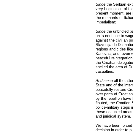
Since
the Serbian ext
very beginnings of the
present moment, are i
the remnants of Itali
imperialism;
Since
the unbridled pa
units continue to wage
against the civillan p
Slavonija do Dalmatia,
regions and cities li
Karlovac, and, even wh
peaceful reintegratio
the Croatian delegati
shelled the area of D
casualties;
And since
all the att
State and of the inte
peacefully restore Cro
over parts of Croatian 
by the rebellion have
flouted, the Croatian 
police-military steps i
these occupied areas i
and juridical system.
We have been forced 
decision in order to pu