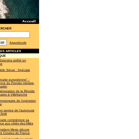
ERCHER
Approfondir
ES ARTICLES
QUE
Gotovina arrêté en
ne
blic Sénat : Spéciale
roatie européenne" :
nce du Premier ministre,
nader
moration de la Révolte
ates à Villefranche
nniversaire de l'opération
te
en service de l'autoroute
Split
oatie commémore sa
nce aux côtés des Alliés
ésident Mesic décore
rs Croates de France