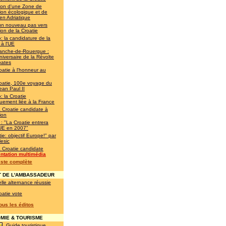
ion d'une Zone de
ion écologique et de
en Adriatique
un nouveau pas vers
ion de la Croatie
: la candidature de la
 à l'UE
franche-de-Rouergue :
iversaire de la Révolte
oates
oatie à l'honneur au
oatie, 100e voyage du
ean Paul II
: la Croatie
quement liée à la France
a Croatie candidate à
ion
 : "La Croatie entrera
'UE en 2007"
ie: objectif Europe!" par
esic
a Croatie candidate
ntation multimédia
liste complète
 DE L'AMBASSADEUR
lle alternance réussie
oatie vote
tous les éditos
IE & TOURISME
Guide touristique