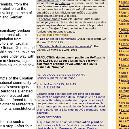
Croat
les nombreux
reportages
de presse qui montrèrent
remists, from the
réclame
que l'armée croate n'est quasiment jamais entrée en
 rebellion to the
interna
contact avec les colonnes de réfugiés serbes
nvoking the help of
encadrés par les miliciens qui, mêlés aux civils,
Une d
protégeaient ainsi leur retraite.
l'assau
an and Serbian
L'
offensive croate
avait été, quatre jours durant,
Mémoi
accompagnée
sur les ondes radiotélévisées
par des
Croates
appels répétés des autorités exhortant la population
serbe de "Krajina" à ne pas fuir et à attendre
Michel
ramilitary Serbian
l'arrivée des troupes croates.
Zagreb
 terrorist attacks
Sur ce sujet, voir aussi:
L'UE 
opulation from
"
Des anges et des hommes
", Alain Finkielkraut,
Le
candida
Monde
, 21/08/1995.
 to shell Croatian
Franc
"
Croatie : le droit, le devoir, la nécessité
", Paul
ke Otocac, Gospic and
coopér
Garde,
Le Monde
, 10/08/1995
ile political talks on
Le mi
Eurosa
n were under way with
TRADUCTION du document publié par
Politika
, le
Patri
on in Geneva, again
23/08/1995, qui accuse Milan Martic d'avoir
sciemment ordonné l'évacuation des civils
ubrovnik causing new
Miomi
serbes de "Krajina".
Barnier
Stipe
RÉPUBLIQUE SERBE DE KRAJINA
Chirac
empts of the Croatian
Conseil suprême de Défense
Avis f
rnational community to
la cand
Knin, le 4 août 1995, 16 h 45
atia's sovereignty
Réf : 2-3113-1/96.
Souti
territories alienated
l'intég
Compte tenu des tout derniers développements
 been rejected and
Stjep
résultant de l'agression de la République de Croatie
l'Europ
State is forced to take
contre la République serbe de Krajina, et en dépit
Ivo S
des premiers succès de nos actions défensives, la
n order to reintegrate
gouver
plus grande partie du territoire de Dalmatie du Nord
nto its constitutional
et une partie de la Lika s'est trouvée menacée, c'est
Législ
pourquoi
droite
NOUS DÉCIDONS
Législ
aux ur
to take such a
1. que l'on mette en œuvre l'
évacuation planifiée
de tous les civils hors d'état de combattre dans les
Rappo
t a stop - after four
districts de Knin, Benkovac, Obrovac, Drniš et
redress