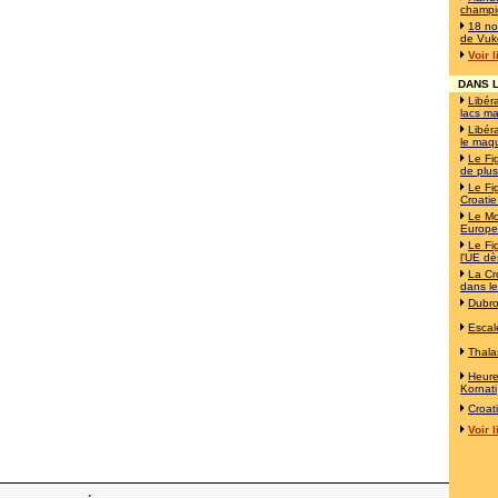
champi
18 no
de Vuk
Voir 
DANS L
Libéra
lacs ma
Libéra
le maqu
Le Fi
de plus
Le Fi
Croatie
Le Mo
Europe!
Le Fi
l'UE d
La Cro
dans le
Dubro
Escal
Thala
Heur
Kornati
Croat
Voir 