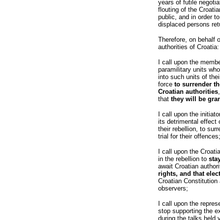
years of futile negotia
flouting of the Croatia
public, and in order to
displaced persons ret
Therefore, on behalf 
authorities of Croatia:
I call upon the membe
paramilitary units wh
into such units of thei
force
to surrender t
Croatian authorities
that
they will be gr
I call upon the initiat
its detrimental effect
their rebellion, to sur
trial for their offences
I call upon the Croati
in the rebellion to
sta
await Croatian authori
rights, and that elec
Croatian Constitution 
observers;
I call upon the repre
stop supporting the e
during the talks held