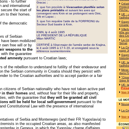
tions - to further
Gracac ;
Créat
n and international
Protect
2. que l'on procède à l'
évacuation planifiée selon
 secure the start of
Pêche 
les plans préétablis
et suivant les axes qui
convergent vers Knin et se prolongent vers Otric,
urn to their homes.
UE : 
Srb et Lapac ;
l'adhés
3. que l'on requière l'aide de la FORPRONU du
Gagro
of the democratic
Secteur Sud basée à Knin.
Croatie
Ville
KNIN, le 4 août 1995
60e ann
LE PRÉSIDENT DE LA RÉPUBLIQUE
des Cr
rs of Serbian
Milan MARTIC
La Cr
o have been mobilized
Sénat
r own free will or by
CERTIFIÉ à l'état-major de l'armée serbe de Krajina,
La Cr
le 4 août 1995 à 17 h 20, et enregistré sous la
heir weapons to the
pape J
référence susmentionnée.
, with the guarantee
Gagro
anted amnesty
pursuant to Croatian laws;
histori
UE: l
l'adhés
ors of the rebellion to understand te futility of their endeavour and
Mesic
 on the Serbian community in Croatia should they persist with
dans l
render to the Croatian authorities and to accept pardon or a fair
"Croat
;
Stipe M
UE: l
Prése
an citizens of Serbian nationality who have not taken active part
Voir 
y in their homes
and, without fear for their life and property,
ties, with the guarantee that
they will be granted all civil
LE MOT
tions will be held for local self-government
pursuant to the
Nouve
and Constitutional Law with the presence of international
La Cr
Voir 
sentatives of Serbia and Montenegro (and their FR Yugoslavia) to
xtremists in the occupied Croatian areas, as also manifested
ÉCONOM
 yesterday in Geneva, in which the Yugoslav charge d'affaires