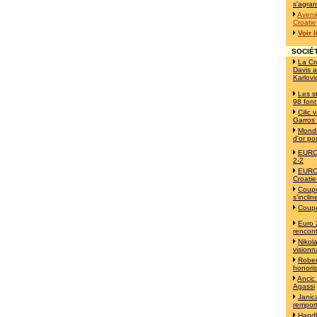
s'agran
Avenir
Croatie
Voir 
SOCIÉT
La Cr
Davis a
Karlovi
Les s
98 font
Cilic
Garros
Mondi
d'or po
EURO 
2-2
EURO 
Croatie
Coupe
s'incli
Coupe
Euro 
rencont
Nikol
visionn
Robert
honori
Ancic
Agassi
Janica
remport
Handb