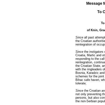
Message fr
To C
To
of Knin, Gra
Since
all past attempt
the Croatian authorit
reintegration of occup
Since
the instigators o
Croatia, Martic and ot
responding to the call
reintegration, contin
the Croatian State, an
with the ringleaders of
Bosnia, Karadzic and
schemes for the joint
Bihac safe haven, wh
tolerate;
Since
the Croatian an
not only preventing th
persons, but also con
the non-Serbian popul