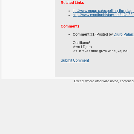
Related Links
ttp://www.mqup.ca/expelling-the-pl
http://www.croatianhistory.net/etf/et22
Comments
Comment #1
(Posted by
Djuro Palaic
Cestitamo!
Vera i Djuro
P.s. It takes time grow wine, kaj ne!
Submit Comment
Except where otherwise noted, content on 