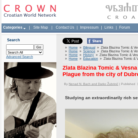
Categories
|
Site Map
|
Contact Us
|
Impressum
|
Links
|
Forum
Search
»
Home
»
Bilingual
» Zlata Blazina Tomic & Ves
»
Home
»
Science
» Zlata Blazina Tomic & Ves
»
Home
»
History
» Zlata Blazina Tomic & Vesn
Advanced Search
»
Home
»
Education
» Zlata Blazina Tomic & Ve
Zlata Blazina Tomic & Vesna
Plague from the city of Dubr
By
Nenad N. Bach and Darko Žubrinić
| Published 
Studying an extraordinarily rich se