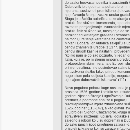
dolazaka trgovaca i putnika iz zaraženih 
Dubrovnik je u godinama pohare brojnim
mjerama, sustavno i promišljeno djelovao
sprječavanju širenja zaraze unutar gradsk
Stoga je u žarištu autoričina razmatranja
protukužne službe i kacamorata, a poseb
razmatra primjenjivanje izvanrednih mjera
protukužnih službenika, nastojanja da se
nadzor nad kretanjem građana i stranaca 
na moru, uređenje karantene na cavtats
Mrkan i Bobara i dr. Autorica zaključuje 
osnovi znamenite uredbe iz 1377. godine 
osnovi drugih kasnije nastalih i proveden
“koliko nam je do sad poznato, ni jedan g
Italiji, koja je, po mišljenju mnogih, predv
protuepidemijskim mjerama u Europi i slu
primjer ostalima, nije posjedovao stalnu 
zdravstvenu službu takve prirode koncem 
nego istom pola stoljeća kasnije, moguće
utjecajem dubrovačkih iskustava“ (111).
Nova pogubna pohara kuge nastupila je
prosinca 1526. godine i smirila se u stu
godine. Njezino širenje i ugrožavanje Du
predmet je podrobne analize u poglavlju
“Protuepidemijske mjere zdravstvene sl
1526. godine“ (113-147), a kao glavni iz
je Libro deli Signori Chazamorbi, knjiga u
zdravstveni službenici upisivali dolaske s
zajedno s robom koju su dopremali u Dubr
dolasku jamčili (pod prijetnjom zatvora) d
prispjeli iz krajeva koji su zaraženi (tabl