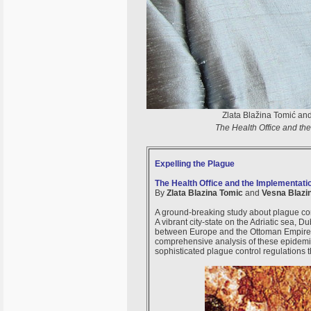
Zlata Blažina Tomić and
The Health Office and th
Expelling the Plague
The Health Office and the Implementati
By
Zlata Blazina Tomic
and
Vesna Blazi
A ground-breaking study about plague co
A vibrant city-state on the Adriatic sea, 
between Europe and the Ottoman Empire. A
comprehensive analysis of these epidemic
sophisticated plague control regulations t