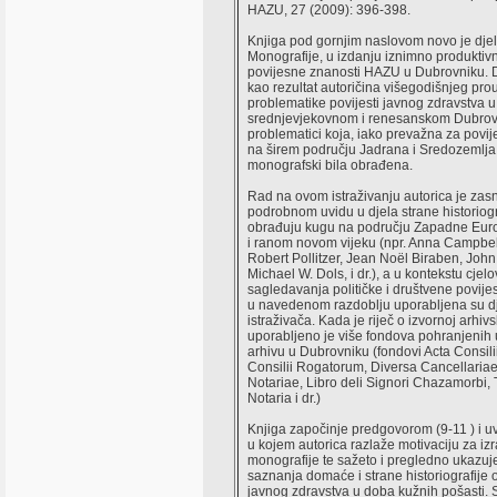
HAZU, 27 (2009): 396-398.
Knjiga pod gornjim naslovom novo je djelo
Monografije, u izdanju iznimno produkti
povijesne znanosti HAZU u Dubrovniku. D
kao rezultat autoričina višegodišnjeg pr
problematike povijesti javnog zdravstva u
srednjevjekovnom i renesanskom Dubrovn
problematici koja, iako prevažna za povij
na širem području Jadrana i Sredozemlja
monografski bila obrađena.
Rad na ovom istraživanju autorica je zas
podrobnom uvidu u djela strane historiogr
obrađuju kugu na području Zapadne Eur
i ranom novom vijeku (npr. Anna Campbe
Robert Pollitzer, Jean Noël Biraben, John
Michael W. Dols, i dr.), a u kontekstu cjelov
sagledavanja političke i društvene povije
u navedenom razdoblju uporabljena su d
istraživača. Kada je riječ o izvornoj arhivs
uporabljeno je više fondova pohranjeni
arhivu u Dubrovniku (fondovi Acta Consilii
Consilii Rogatorum, Diversa Cancellariae
Notariae, Libro deli Signori Chazamorbi,
Notaria i dr.)
Knjiga započinje predgovorom (9-11 ) i 
u kojem autorica razlaže motivaciju za iz
monografije te sažeto i pregledno ukazuj
saznanja domaće i strane historiografije o
javnog zdravstva u doba kužnih pošasti. S