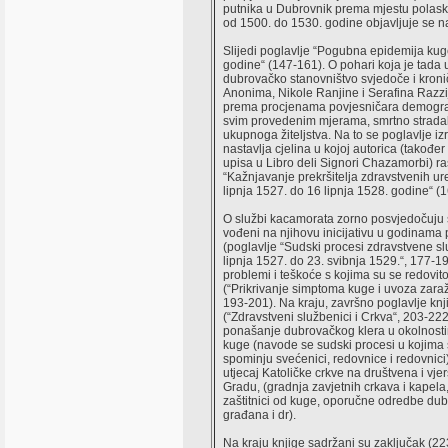
putnika u Dubrovnik prema mjestu polask
od 1500. do 1530. godine objavljuje se na
Slijedi poglavlje “Pogubna epidemija ku
godine“ (147-161). O pohari koja je tada 
dubrovačko stanovništvo svjedoče i kroni
Anonima, Nikole Ranjine i Serafina Razzij
prema procjenama povjesničara demograf
svim provedenim mjerama, smrtno stradal
ukupnoga žiteljstva. Na to se poglavlje iz
nastavlja cjelina u kojoj autorica (takođe
upisa u Libro deli Signori Chazamorbi) ra
“Kažnjavanje prekršitelja zdravstvenih u
lipnja 1527. do 16 lipnja 1528. godine“ (
O službi kacamorata zorno posvjedočuju 
vođeni na njihovu inicijativu u godinama
(poglavlje “Sudski procesi zdravstvene s
lipnja 1527. do 23. svibnja 1529.“, 177-191
problemi i teškoće s kojima su se redovito
(“Prikrivanje simptoma kuge i uvoza zara
193-201). Na kraju, završno poglavlje knj
(“Zdravstveni službenici i Crkva“, 203-222
ponašanje dubrovačkog klera u okolnost
kuge (navode se sudski procesi u kojima 
spominju svećenici, redovnice i redovnici)
utjecaj Katoličke crkve na društvena i vje
Gradu, (gradnja zavjetnih crkava i kapela,
zaštitnici od kuge, oporučne odredbe du
građana i dr).
Na kraju knjige sadržani su zaključak (223