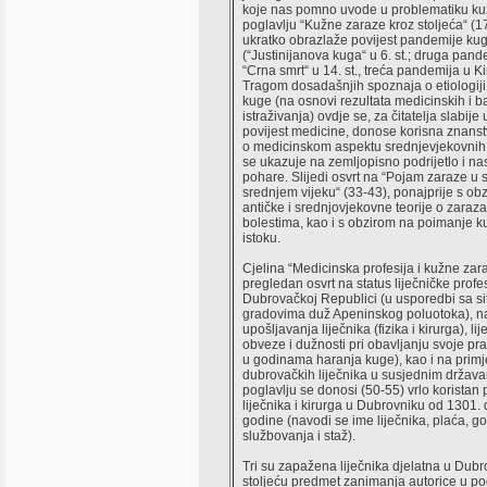
koje nas pomno uvode u problematiku ku
poglavlju “Kužne zaraze kroz stoljeća“ (17
ukratko obrazlaže povijest pandemije ku
(“Justinijanova kuga“ u 6. st.; druga pande
“Crna smrt“ u 14. st., treća pandemija u Kin
Tragom dosadašnjih spoznaja o etiologiji i
kuge (na osnovi rezultata medicinskih i b
istraživanja) ovdje se, za čitatelja slabij
povijest medicine, donose korisna znans
o medicinskom aspektu srednjevjekovnih 
se ukazuje na zemljopisno podrijetlo i na
pohare. Slijedi osvrt na “Pojam zaraze u 
srednjem vijeku“ (33-43), ponajprije s ob
antičke i srednjovjekovne teorije o zaraz
bolestima, kao i s obzirom na poimanje 
istoku.
Cjelina “Medicinska profesija i kužne zar
pregledan osvrt na status liječničke profes
Dubrovačkoj Republici (u usporedbi sa si
gradovima duž Apeninskog poluotoka), n
upošljavanja liječnika (fizika i kirurga), li
obveze i dužnosti pri obavljanju svoje pr
u godinama haranja kuge), kao i na primj
dubrovačkih liječnika u susjednim drža
poglavlju se donosi (50-55) vrlo koristan
liječnika i kirurga u Dubrovniku od 1301.
godine (navodi se ime liječnika, plaća, g
službovanja i staž).
Tri su zapažena liječnika djelatna u Dubr
stoljeću predmet zanimanja autorice u po