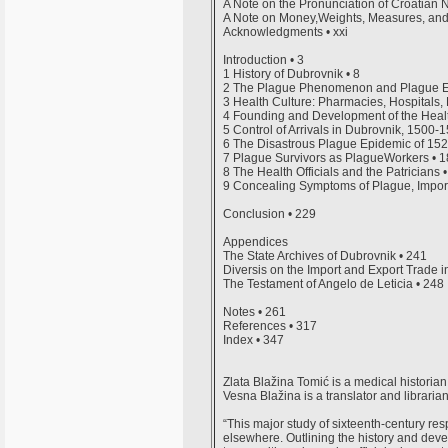
A Note on the Pronunciation of Croatian N
A Note on Money,Weights, Measures, and 
Acknowledgments • xxi
Introduction • 3
1 History of Dubrovnik • 8
2 The Plague Phenomenon and Plague Ep
3 Health Culture: Pharmacies, Hospitals,
4 Founding and Development of the Healt
5 Control of Arrivals in Dubrovnik, 1500-
6 The Disastrous Plague Epidemic of 152
7 Plague Survivors as PlagueWorkers • 
8 The Health Officials and the Patricians 
9 Concealing Symptoms of Plague, Import
Conclusion • 229
Appendices
The State Archives of Dubrovnik • 241
Diversis on the Import and Export Trade i
The Testament of Angelo de Leticia • 248
Notes • 261
References • 317
Index • 347
Zlata Blažina Tomić is a medical historian
Vesna Blažina is a translator and librari
“This major study of sixteenth-century re
elsewhere. Outlining the history and develo