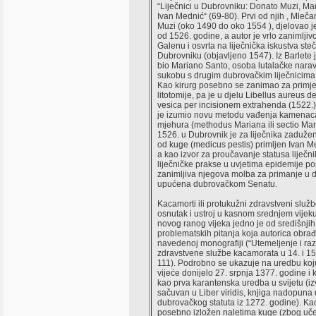
“Liječnici u Dubrovniku: Donato Muzi, Ma
Ivan Mednić“ (69-80). Prvi od njih , Mleč
Muzi (oko 1490 do oko 1554 ), djelovao 
od 1526. godine, a autor je vrlo zanimljiv
Galenu i osvrta na liječnička iskustva ste
Dubrovniku (objavljeno 1547). Iz Barlete 
bio Mariano Santo, osoba lutalačke naravi
sukobu s drugim dubrovačkim liječnicima 
Kao kirurg posebno se zanimao za primj
litotomije, pa je u djelu Libellus aureus d
vesica per incisionem extrahenda (1522.
je izumio novu metodu vađenja kamenac
mjehura (methodus Mariana ili sectio Ma
1526. u Dubrovnik je za liječnika zaduže
od kuge (medicus pestis) primljen Ivan Me
a kao izvor za proučavanje statusa liječni
liječničke prakse u uvjetima epidemije p
zanimljiva njegova molba za primanje u 
upućena dubrovačkom Senatu.
Kacamorti ili protukužni zdravstveni služb
osnutak i ustroj u kasnom srednjem vijek
novog ranog vijeka jedno je od središnjih 
problematskih pitanja koja autorica obrađ
navedenoj monografiji (“Utemeljenje i raz
zdravstvene službe kacamorata u 14. i 15.
111). Podrobno se ukazuje na uredbu koju
vijeće donijelo 27. srpnja 1377. godine i 
kao prva karantenska uredba u svijetu (iz
sačuvan u Liber viridis, knjiga nadopuna
dubrovačkog statuta iz 1272. godine). Ka
posebno izložen naletima kuge (zbog uče