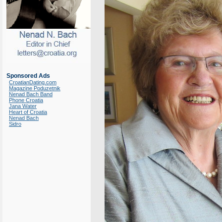
Sponsored Ads
CroatianDating.com
Magazine Poduzetnik
Nenad Bach Band
Phone Croatia
Jana Water
Heart of Croatia
Nenad Bach
Sidro