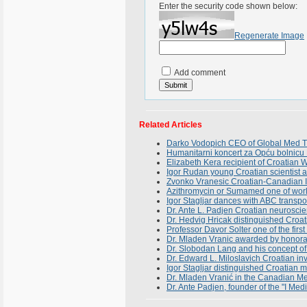
Enter the security code shown below:
Regenerate Image
Add comment
Related Articles
Darko Vodopich CEO of Global Med T
Humanitarni koncert za Opću bolni
Elizabeth Kera recipient of Croatia
Igor Rudan young Croatian scientist a
Zvonko Vranesic Croatian-Canadian In
Azithromycin or Sumamed one of world
Igor Stagljar dances with ABC transpor
Dr. Ante L. Padjen Croatian neuroscien
Dr. Hedvig Hricak distinguished Croat
Professor Davor Solter one of the firs
Dr. Mladen Vranic awarded by honorar
Dr. Slobodan Lang and his concept o
Dr. Edward L. Miloslavich Croatian inv
Igor Stagljar distinguished Croatian m
Dr. Mladen Vranić in the Canadian Me
Dr. Ante Padjen, founder of the "I Medi