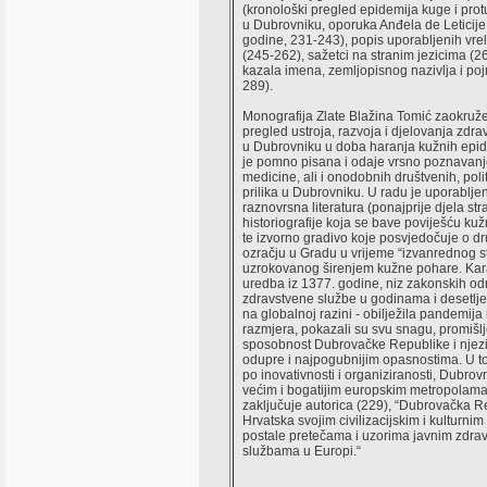
(kronološki pregled epidemija kuge i pro
u Dubrovniku, oporuka Anđela de Leticije
godine, 231-243), popis uporabljenih vrela
(245-262), sažetci na stranim jezicima (2
kazala imena, zemljopisnog nazivlja i po
289).
Monografija Zlate Blažina Tomić zaokruže
pregled ustroja, razvoja i djelovanja zdr
u Dubrovniku u doba haranja kužnih epid
je pomno pisana i odaje vrsno poznavanje
medicine, ali i onodobnih društvenih, polit
prilika u Dubrovniku. U radu je uporablje
raznovrsna literatura (ponajprije djela st
historiografije koja se bave poviješću ku
te izvorno gradivo koje posvjedočuje o 
ozračju u Gradu u vrijeme “izvanrednog s
uzrokovanog širenjem kužne pohare. Ka
uredba iz 1377. godine, niz zakonskih odr
zdravstvene službe u godinama i desetljeć
na globalnoj razini - obilježila pandemij
razmjera, pokazali su svu snagu, promišlj
sposobnost Dubrovačke Republike i njezi
odupre i najpogubnijim opasnostima. U to
po inovativnosti i organiziranosti, Dubrov
većim i bogatijim europskim metropolama
zaključuje autorica (229), “Dubrovačka R
Hrvatska svojim civilizacijskim i kulturni
postale pretečama i uzorima javnim zdra
službama u Europi.“