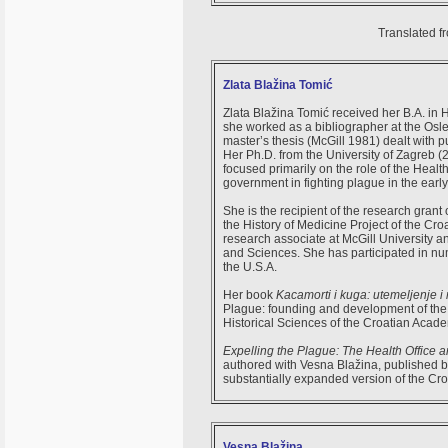
Translated f
Zlata Blažina Tomić
Zlata Blažina Tomić received her B.A. in 
she worked as a bibliographer at the Osler
master’s thesis (McGill 1981) dealt with p
Her Ph.D. from the University of Zagreb (
focused primarily on the role of the Heal
government in fighting plague in the early
She is the recipient of the research grant
the History of Medicine Project of the Cr
research associate at McGill University an
and Sciences. She has participated in nu
the U.S.A.
Her book
Kacamorti i kuga: utemeljenje i
Plague: founding and development of the H
Historical Sciences of the Croatian Acad
Expelling the Plague: The Health Office 
authored with Vesna Blažina, published b
substantially expanded version of the Cro
Vesna Blažina