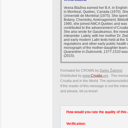
Vesna Blažina earned her B.A. in English
in Montreal, Quebec, Canada (1970). She 
Université de Montréal (1975). She spent 
Botany, Chemistry, Aménagement, Biblioth
1990, she joined AMCA Quebec and was el
contributed to the advancement of Croati
She also wrote for
Gaudeamus
, the news
interpreter. Lately, with her mother Dr. Z
and early modern Latin texts held at the S
regulations and other early public heal
monograph of the mother-daughter team
Quarantine in Dubrovnik, 1377-1533
was 
(2015).
Formated for CROWN by
Darko Žubrinić
Distributed by
www.
Croatia
.org
. This messag
Croatia and in the World. The opinions/articl
If the reader of this message is not the inte
and please, let us know!
How would you rate the quality of this 
Verification: