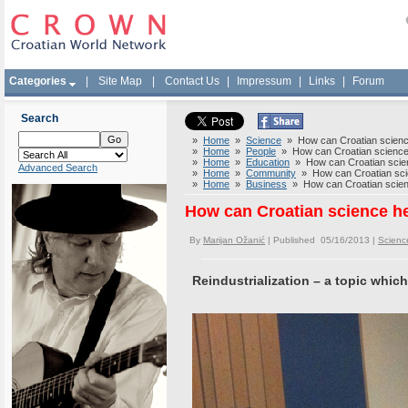
Categories
|
Site Map
|
Contact Us
|
Impressum
|
Links
|
Forum
Search
»
Home
»
Science
» How can Croatian science 
»
Home
»
People
» How can Croatian science h
»
Home
»
Education
» How can Croatian scienc
Advanced Search
»
Home
»
Community
» How can Croatian scie
»
Home
»
Business
» How can Croatian scienc
How can Croatian science he
By
Marijan Ožanić
| Published 05/16/2013 |
Scienc
Reindustrialization – a topic which 