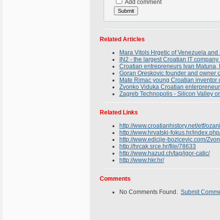
Add comment
Related Articles
Mara Vitols Hrgetic of Venezuela and 
IN2 - the largest Croatian IT compan
Croatian entrepreneurs Ivan Matuna, 
Goran Oreskovic founder and owner 
Mate Rimac young Croatian inventor cre
Zvonko Viduka Croatian enterpreneur 
Zagreb Technopolis - Silicon Valley o
Related Links
http://www.croatianhistory.net/etf/ozan
http://www.hrvatski-fokus.hr/index.ph
http://www.edicije-bozicevic.com/
http://hrcak.srce.hr/file/78633
http://www.hazud.ch/tag/igor-catic/
http://www.hkr.hr/
Comments
No Comments Found.
Submit Comm