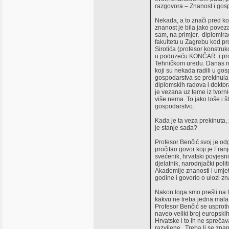
razgovora – Znanost i gos
Nekada, a to znači pred k
znanost je bila jako pove
sam, na primjer, diplomir
fakultetu u Zagrebu kod pr
Sirotića (profesor konstruk
u poduzeću KONČAR i prof. 
Tehničkom uredu. Danas na
koji su nekada radili u gos
gospodarstva se prekinula 
diplomskih radova i doktora
je vezana uz teme iz tvorni
više nema. To jako loše i š
gospodarstvo.
Kada je ta veza prekinuta, 
je stanje sada?
Profesor Benčić svoj je od
pročitao govor koji je Fran
svećenik, hrvatski povjesnič
djelatnik, narodnjački poli
Akademije znanosti i umje
godine i govorio o ulozi zn
Nakon toga smo prešli na 
kakvu ne treba jedna mala
Profesor Benčić se usproti
naveo veliki broj europski
Hrvatske i to ih ne spreča
razvijene. Treba li se znan