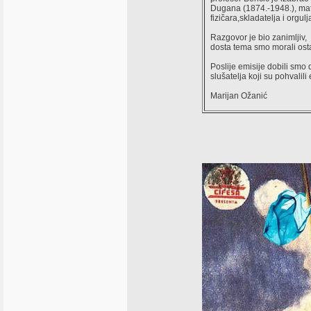
Dugana (1874.-1948.), mat
fizičara,skladatelja i orgulj
Razgovor je bio zanimljiv,
dosta tema smo morali ostav
Poslije emisije dobili smo
slušatelja koji su pohvalili 
Marijan Ožanić