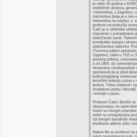
je radio 30 godina u KON
električnih strojeva, gener
i lokomotiva, u Zagrebu), ra
lokomotive (koja je u ono v
lokomotiva na svijetu), a s
profesor na području energ
Čatić je iz obrtničke obitel
Usporedo s pohađanjem gim
alatničarski zanat. Tijekom
konstruktor kalupa i stroje
alatničarskoj radionici. Po
(Tvornica patent zatvarač
Zagrebu), zatim u TOZ-u (T
pisaćeg pribora, osnovana
a od 1965. do umirovljenja
strojarstva i brodogradnje 
spomenuti da je pred des
kulturologijskog vrednovan
tehničkih kriterija uzima u 
kulture. Treba istaknuti i 
hrvatskom jeziku i filozofij
i emisije o jazzu.
Profesori Čatić i Benčić su 
obrazovanja, ne samo tehn
Autori su mnogih znanstven
dobili su mnogobrojna priz
od mnogih današnjih mladih
društveno aktivni, pišu i r
Nakon što su profesori na p
svom znanstvenom putu, p