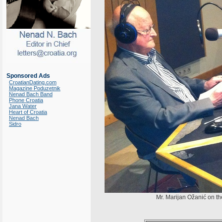
Sponsored Ads
CroatianDating.com
Magazine Poduzetnik
Nenad Bach Band
Phone Croatia
Jana Water
Heart of Croatia
Nenad Bach
Sidro
Mr. Marijan Ožanić on the