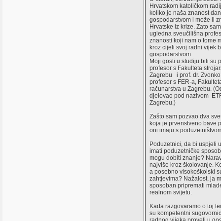
Hrvatskom katoličkom radi
koliko je naša znanost da
gospodarstvom i može li zn
Hrvatske iz krize. Zato sa
ugledna sveučilišna profes
znanosti koji nam o tome 
kroz cijeli svoj radni vijek 
gospodarstvom.
Moji gosti u studiju bili su 
profesor s Fakulteta stroja
Zagrebu i prof. dr. Zvonko
profesor s FER-a, Fakulteta
računarstva u Zagrebu. (Od
djelovao pod nazivom ETF, 
Zagrebu.)
Zašto sam pozvao dva sveu
koja je prvenstveno bave
oni imaju s poduzetništvo
Poduzetnici, da bi uspjeli
imati poduzetničke sposob
mogu dobiti znanje? Naravn
najviše kroz školovanje. Ko
a posebno visokoškolski s
zahtjevima? Nažalost, ja m
sposoban pripremati mlade 
realnom svijetu.
Kada razgovaramo o toj tem
su kompetentni sugovornici,
radnog vijeka proveli u go