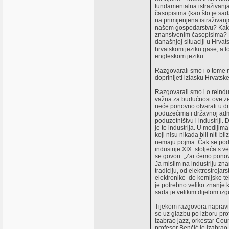
fundamentalna istraživanja
časopisima (kao što je sada 
na primijenjena istraživanja
našem gospodarstvu? Kakva
znanstvenim časopisima? Pr
današnjoj situaciji u Hrvat
hrvatskom jeziku gase, a f
engleskom jeziku.
Razgovarali smo i o tome 
doprinijeti izlasku Hrvatske 
Razgovarali smo i o reindust
važna za budućnost ove z
neće ponovno otvarati u d
poduzećima i državnoj admi
poduzetništvu i industriji. 
je to industrija. U medijima
koji nisu nikada bili niti bl
nemaju pojma. Čak se pod i
industrije XIX. stoljeća s 
se govori: „Zar ćemo ponov
Ja mislim na industriju zn
tradiciju, od elektrostrojars
elektronike do kemijske teh
je potrebno veliko znanje 
sada je velikim dijelom izg
Tijekom razgovora napravil
se uz glazbu po izboru pro
izabrao jazz, orkestar Coun
profesor Benčić je izabrao