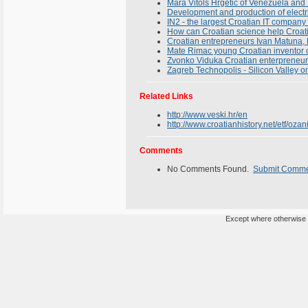
Mara Vitols Hrgetic of Venezuela and 
Development and production of electri
IN2 - the largest Croatian IT compan
How can Croatian science help Croati
Croatian entrepreneurs Ivan Matuna, 
Mate Rimac young Croatian inventor cre
Zvonko Viduka Croatian enterpreneur 
Zagreb Technopolis - Silicon Valley o
Related Links
http://www.veski.hr/en
http://www.croatianhistory.net/etf/ozan
Comments
No Comments Found.
Submit Comm
Except where otherwise n