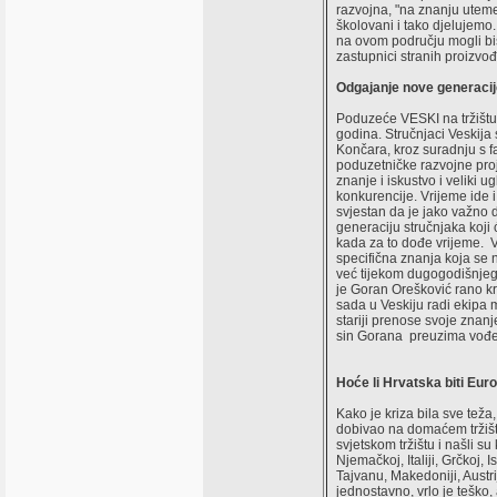
razvojna, "na znanju uteme
školovani i tako djelujem
na ovom području mogli bis
zastupnici stranih proizvo
Odgajanje nove generacij
Poduzeće VESKI na tržištu
godina. Stručnjaci Veskija 
Končara, kroz suradnju s fa
poduzetničke razvojne proj
znanje i iskustvo i veliki u
konkurencije. Vrijeme ide 
svjestan da je jako važno
generaciju stručnjaka koji 
kada za to dođe vrijeme. V
specifična znanja koja se n
već tijekom dugogodišnjeg 
je Goran Orešković rano k
sada u Veskiju radi ekipa 
stariji prenose svoje znan
sin Gorana preuzima vođen
Hoće li Hrvatska biti Euro
Kako je kriza bila sve tež
dobivao na domaćem tržištu
svjetskom tržištu i našli su
Njemačkoj, Italiji, Grčkoj, 
Tajvanu, Makedoniji, Austrij
jednostavno, vrlo je teško, 