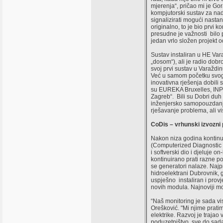
mjerenja“, pričao mi je Gor
kompjutorski sustav za nadz
signalizirati mogući nastan
originalno, to je bio prvi
presudne je važnosti bilo p
jedan vrlo složen projekt 
Sustav instaliran u HE Varaž
„dosom“), ali je radio dobr
svoj prvi sustav u Varaždin
Već u samom početku svog 
inovativna rješenja dobili 
su EUREKA Bruxelles, INPEX
Zagreb“. Bili su Dobri duh 
inženjersko samopouzdanje i
rješavanje problema, ali vi
CoDis – vrhunski izvozni 
Nakon niza godina kontinui
(Computerized Diagnostic S
i softverski dio i djeluje
kontinuirano prati razne po
se generatori nalaze. Najp
hidroelektrani Dubrovnik, 
uspješno instaliran i prov
novih modula. Najnoviji mod
“Naš monitoring je sada vis
Orešković. "Mi njime prati
elektrike. Razvoj je traja
poduzetništvo, sve do sada