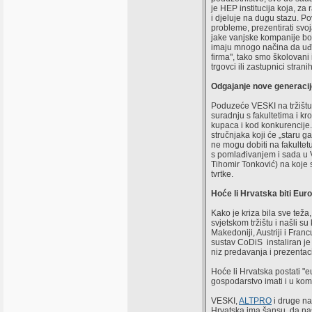
je HEP institucija koja, z
i djeluje na dugu stazu. Po
probleme, prezentirati svoja
jake vanjske kompanije bore
imaju mnogo načina da uđu
firma", tako smo školovan
trgovci ili zastupnici stran
Odgajanje nove generacij
Poduzeće VESKI na tržištu 
suradnju s fakultetima i kr
kupaca i kod konkurencije.
stručnjaka koji će „staru g
ne mogu dobiti na fakultet
s pomlađivanjem i sada u V
Tihomir Tonković) na koje 
tvrtke.
Hoće li Hrvatska biti Euro
Kako je kriza bila sve tež
svjetskom tržištu i našli su
Makedoniji, Austriji i Franc
sustav CoDiS instaliran je 
niz predavanja i prezentac
Hoće li Hrvatska postati "e
gospodarstvo imati i u kom
VESKI,
ALTPRO
i druge na
Hrvatska ima šansu, da na