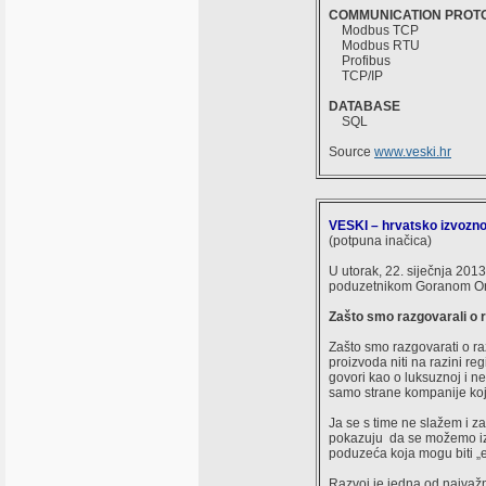
COMMUNICATION PROT
Modbus TCP
Modbus RTU
Profibus
TCP/IP
DATABASE
SQL
Source
www.veski.hr
VESKI – hrvatsko izvozno
(potpuna inačica)
U utorak, 22. siječnja 201
poduzetnikom Goranom Oreš
Zašto smo razgovarali o 
Zašto smo razgovarati o ra
proizvoda niti na razini re
govori kao o luksuznoj i ne
samo strane kompanije koje
Ja se s time ne slažem i z
pokazuju da se možemo izv
poduzeća koja mogu biti „eu
Razvoj je jedna od najvažni