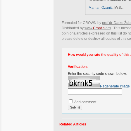
Marijan Ožanić
, MrSc.
Formated for CROWN by
prof.dr. Darko Žub
Distributed by
www.
Croatia
.org
. This messa
opinions/articles expressed on this list do n
please delete or destroy all copies of this 
How would you rate the quality of this 
Verification:
Enter the security code shown below:
Regenerate Image
Add comment
Related Articles