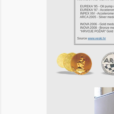
EUREKA ‘95 - Oil pump mo
EUREKA ‘97 - Accelero
INPEX XIV - Acceleromete
ARCA 2005 - Silver med
INOVA 2006 - Gold meda
INOVA 2008 - Bronze me
“HRVOJE POŽAR” Gold medal
Source
www.veski.hr