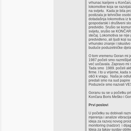
vrhunac karijere u Končaru 
lokomotive koja se razvijal
na svijetu. Kada je bila p
postizala je tehničke osobi
dotadašnja lokomotiva iz t
gospodarski i društveni slo
predvidio. Srušio se komuni
svijetu, srušio se KONČAR, 
stečaj. Lokomotiva se nije 
predviđeno, ali ljudi koji su
vrhunsko znanje i iskustvo 
buduće poduzetničke djela
O tom vremenu Goran mi je
1987.počeli smo razmišljati 
već uočavala. Zapravo mi s
Tada smo 1989. počeli akti
firme. I to u vrijeme, kada 
otići k vragu. Naša je odlu
predali smo na sud papire 
Poduzeće smo nazvali VES
Goranu su se u početku pri
Končara Boris Meško i Gor
Prvi poslovi
U početku su dobivali raz
mjerenja i analize vibracij
ideja za razvoj novog proi
monitoring (nadzor) i dijag
Ideja za takav sustav oblik