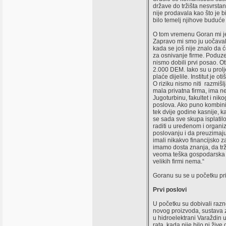
države do tržišta nesvrstan
nije prodavala kao što je bi
bilo temelj njihove buduće
O tom vremenu Goran mi je j
Zapravo mi smo ju uočavali.
kada se još nije znalo da ć
za osnivanje firme. Poduze
nismo dobili prvi posao. O
2.000 DEM. Iako su u prolj
plaće dijelile. Institut je
O riziku nismo niti razmišlja
mala privatna firma, ima ne
Jugoturbinu, fakultet i n
poslova. Ako puno kombinir
tek dvije godine kasnije, 
se sada sve skupa isplatilo
raditi u uređenom i organi
poslovanju i da preuzimaju 
imali nikakvo financijsko z
imamo dosta znanja, da trži
veoma teška gospodarska s
velikih firmi nema.“
Goranu su se u početku pri
Prvi poslovi
U početku su dobivali razne
novog proizvoda, sustava za
u hidroelektrani Varaždin 
rata, kada nije bilo ni živ