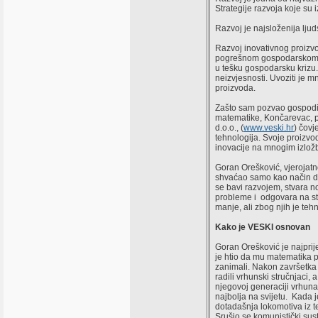
Strategije razvoja koje su 
Razvoj je najsloženija lju
Razvoj inovativnog proizvo
pogrešnom gospodarskom po
u tešku gospodarsku krizu.
neizvjesnosti. Uvoziti je
proizvoda.
Zašto sam pozvao gospodina
matematike, Končarevac, po
d.o.o., (
www.veski.hr
) čovj
tehnologija. Svoje proizv
inovacije na mnogim izložb
Goran Orešković, vjerojatn
shvaćao samo kao način da 
se bavi razvojem, stvara n
probleme i odgovara na str
manje, ali zbog njih je tehn
Kako je VESKI osnovan
Goran Orešković je najprije
je htio da mu matematika p
zanimali. Nakon završetka 
radili vrhunski stručnjaci,
njegovoj generaciji vrhunac
najbolja na svijetu. Kada j
dotadašnja lokomotiva iz te
Srušio se komunistički sust