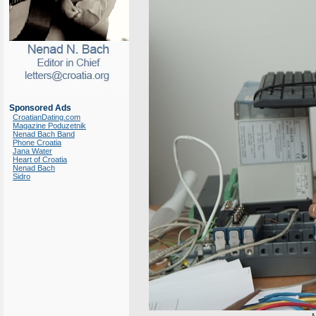
Sponsored Ads
CroatianDating.com
Magazine Poduzetnik
Nenad Bach Band
Phone Croatia
Jana Water
Heart of Croatia
Nenad Bach
Sidro