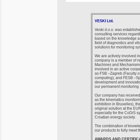
VESKI Ltd.
Veski d.o.o. was establishe
consulting services regar
based on the knowledge an
field of diagnostics and vi
solutions for monitoring sy
We are actively involved in
company is a member of res
Machines and Mechanisms)
involved in an active coop
as FSB –Zagreb (Faculty of
computing), and FESB –Split
development and innovatio
our permanent monitoring 
Our company has received 
as the kinematics monitor
exhibition in Bruxelles), 
original solution at the EU
especially for the CoDiS s
Croatian energy society.
The combination of knowled
our products to fully meet 
AWARDS AND CERTIFIC