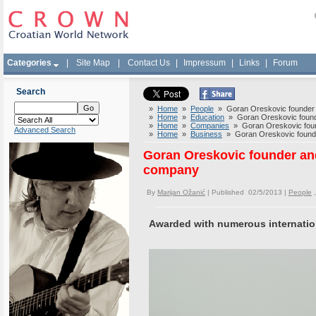
Categories
|
Site Map
|
Contact Us
|
Impressum
|
Links
|
Forum
Search
»
Home
»
People
» Goran Oreskovic founder a
»
Home
»
Education
» Goran Oreskovic founde
»
Home
»
Companies
» Goran Oreskovic foun
Advanced Search
»
Home
»
Business
» Goran Oreskovic founde
Goran Oreskovic founder an
company
By
Marijan Ožanić
| Published 02/5/2013 |
People
Awarded with numerous internationa