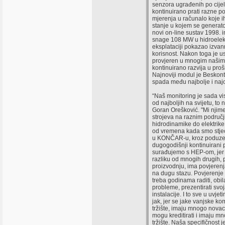
senzora ugrađenih po cije
kontinuirano prati razne po
mjerenja u računalo koje ih 
stanje u kojem se generator
novi on-line sustav 1998. i
snage 108 MW u hidroelekt
eksplataciji pokazao izva
korisnost. Nakon toga je us
provjeren u mnogim našim
kontinuirano razvija u pro
Najnoviji modul je Beskonta
spada među najbolje i najor
“Naš monitoring je sada vi
od najboljih na svijetu, to 
Goran Orešković. "Mi njime
strojeva na raznim područj
hidrodinamike do elektrike.
od vremena kada smo stjec
u KONČAR-u, kroz poduzetn
dugogodišnji kontinuirani 
surađujemo s HEP-om, jer j
razliku od mnogih drugih
proizvodnju, ima povjerenj
na dugu stazu. Povjerenje 
treba godinama raditi, obila
probleme, prezentirati svoj
instalacije. I to sve u uvje
jak, jer se jake vanjske k
tržište, imaju mnogo novaca
mogu kreditirati i imaju 
tržište. Naša specifičnost 