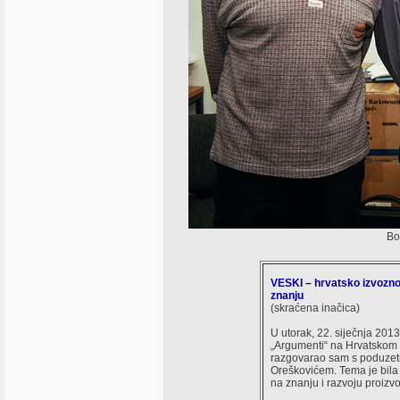
Bo
VESKI – hrvatsko izvozn
znanju
(skraćena inačica)
U utorak, 22. siječnja 2013
„Argumenti“ na Hrvatskom 
razgovarao sam s poduze
Oreškovićem. Tema je bila
na znanju i razvoju proizv