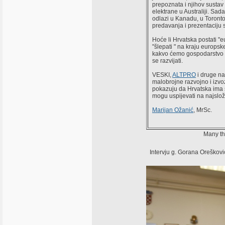
prepoznata i njihov sustav 
elektrane u Australiji. Sa
odlazi u Kanadu, u Toronto
predavanja i prezentaciju 
Hoće li Hrvatska postati "eu
"šlepati " na kraju europsk
kakvo ćemo gospodarstvo 
se razvijati.
VESKI,
ALTPRO
i druge na
malobrojne razvojno i izvoz
pokazuju da Hrvatska ima
mogu uspijevati na najslož
Marijan Ožanić
, MrSc.
Many tha
Intervju g. Gorana Oreškovi