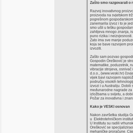
Zašto smo razgovarali o 
Razvoj inovativnog proizvo
proizvoda na svjetskom trž
pogrešnom gospodarskom p
zanemarila izvoz i to je je
smo ušli u tešku gospodar
zahtijeva mnogo znanja, is
puno rizika i neizvjesnosti
Zato ima sve manje poduz
koja se bave razvojem pro
izvoziti.
Zašto sam pozvao gospodi
Gospodin Orešković je stroj
matematike, poduzetnik, na
vibracije strojeva, osniva
d.o.o., (www.veski.hr) čovje
vijek bavi razvojem najslo
području visokih tehnolog
izvozi i u Australiju. Dobi
međunarodne nagrade za s
izložbama u svijetu, a dobi
Požar za inovativna i znan
Kako je VESKI osnovan
Nakon završetka studija G
u Elektrotehničkom instit
U Institutu su radili vrhunsk
Orešković se specijalizirao 
mehaničke proračune. Cijel