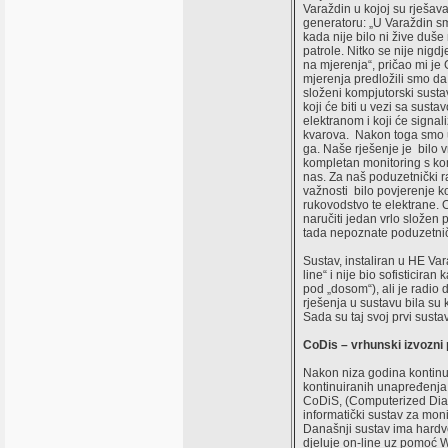
Varaždin u kojoj su rješav
generatoru: „U Varaždin smo
kada nije bilo ni žive duše
patrole. Nitko se nije nigd
na mjerenja“, pričao mi je 
mjerenja predložili smo da
složeni kompjutorski susta
koji će biti u vezi sa sust
elektranom i koji će signal
kvarova. Nakon toga smo ug
ga. Naše rješenje je bilo vr
kompletan monitoring s k
nas. Za naš poduzetnički r
važnosti bilo povjerenje k
rukovodstvo te elektrane. O
naručiti jedan vrlo složen 
tada nepoznate poduzetničk
Sustav, instaliran u HE Var
line“ i nije bio sofisticiran
pod „dosom“), ali je radio 
rješenja u sustavu bila su k
Sada su taj svoj prvi susta
CoDis – vrhunski izvozni 
Nakon niza godina kontinui
kontinuiranih unapređenja 
CoDiS, (Computerized Dia
informatički sustav za moni
Današnji sustav ima hardver
djeluje on-line uz pomoć 