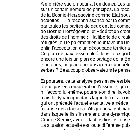
A première vue on pourrait en douter. Les 
sur un certain nombre de principes. La rec
de la Bosnie-Herzégovine comme Etat souve
actuelles ; _ la reconnaissance par la comm
par toutes les parties de deux entités com
de Bosnie-Herzégovine, et Fédération croa
des droits de l'homme ; _ la liberté de circul
réfugiés (ou le paiement en leur faveur d'u
enfin l'acceptation d'un découpage territori
Ce plan de paix ressemble à tous ceux qui l
encore une fois un plan de partage de la B
ethniques, un plan qui consacrera conquête
serbes ? Beaucoup d'observateurs le pensent
Et pourtant, cette analyse pessimiste est bie
prend pas en considération l'essentiel qui n'e
ni l'accord lui-même, pourrait-on dire, la vo
mais la dynamique dans laquelle cet accord 
qui ont précédé l'actuelle tentative américa
à cause des clauses qu'ils proposaient ma
dans laquelle ils s'inséraient, une dynamiqu
Grande Serbie, avec, il faut le dire, le co
La situation actuelle est toute différente p