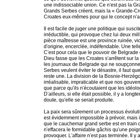
une indissociable union. Ce n'est pas la G
Grands Serbes créent, mais la « Grande-Cro
Croates eux-mêmes pour qui le concept n'a 
Il est facile de juger une politique qui susc
irréductible, qui provoque chez lui deux mill
pièce maîtresse est une province ruinée, vi
d'origine, encerclée, indéfendable. Une telle
C'est pour cela que le pouvoir de Belgrade es
Dieu fasse que les Croates s'arrêtent sur la 
les journaux de Belgrade qui ne soupçonne
Serbes veulent éviter le désastre, il faut q
reste une. La division de la Bosnie-Herzégov
irréalisable, impraticable et que nos gouver
que parce qu'ils n'écoutaient que les idéol
D'ailleurs, si elle était possible, il y a long
doute, qu'elle se serait produite.
La paix sera sûrement un processus évolutif
est évidemment impossible à prévoir, mais i
que le cauchemar grand serbe est en train d
n'effacera le formidable gâchis qu'une poig
provoquer. L'affaire n'est pas terminée. Il 