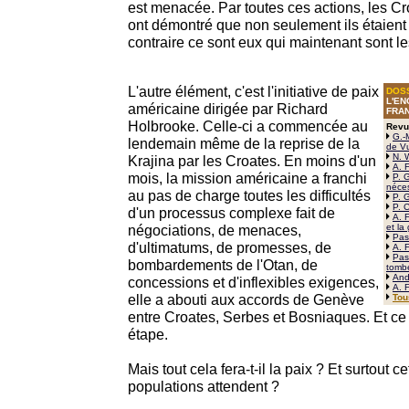
est menacée. Par toutes ces actions, les C
ont démontré que non seulement ils étaient
contraire ce sont eux qui maintenant sont le
L'autre élément, c'est l'initiative de paix
DOS
L'E
américaine dirigée par Richard
FRA
Holbrooke. Celle-ci a commencée au
Revu
G.-
lendemain même de la reprise de la
de V
N. 
Krajina par les Croates. En moins d'un
A. 
mois, la mission américaine a franchi
P. G
néces
au pas de charge toutes les difficultés
P. 
P. 
d'un processus complexe fait de
A. F
négociations, de menaces,
et la
Pas
d'ultimatums, de promesses, de
A. 
Pas
bombardements de l'Otan, de
tombe
And
concessions et d'inflexibles exigences,
A. F
elle a abouti aux accords de Genève
Tou
entre Croates, Serbes et Bosniaques. Et ce 
étape.
Mais tout cela fera-t-il la paix ? Et surtout c
populations attendent ?