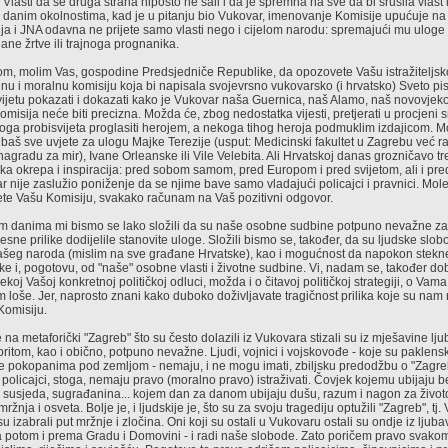
Vlasti da se druga strana nipošto ne šali i da je spremna na sve da bi srušila vlast 
danim okolnostima, kad je u pitanju bio Vukovar, imenovanje Komisije upućuje na 
rbija i JNA odavna ne prijete samo vlasti nego i cijelom narodu: spremajući mu uloge
ane žrtve ili trajnoga prognanika.
m, molim Vas, gospodine Predsjedniče Republike, da opozovete Vašu istražiteljsko-
lnu i moralnu komisiju koja bi napisala svojevrsno vukovarsko (i hrvatsko) Sveto pis
vijetu pokazati i dokazati kako je Vukovar naša Guernica, naš Alamo, naš novovjeko
omisija neće biti precizna. Možda će, zbog nedostatka vijesti, pretjerati u procjeni
voga probisvijeta proglasiti herojem, a nekoga tihog heroja podmuklim izdajicom. 
baš sve uvjete za ulogu Majke Terezije (usput: Medicinski fakultet u Zagrebu već ra
agradu za mir), Ivane Orleanske ili Vile Velebita. Ali Hrvatskoj danas grozničavo t
ska okrepa i inspiracija: pred sobom samom, pred Europom i pred svijetom, ali i pre
 nije zaslužio poniženje da se njime bave samo vladajući policajci i pravnici. Mol
ete Vašu Komisiju, svakako računam na Vaš pozitivni odgovor.
im danima mi bismo se lako složili da su naše osobne sudbine potpuno nevažne za 
sne prilike dodijelile stanovite uloge. Složili bismo se, također, da su ljudske slo
našeg naroda (mislim na sve građane Hrvatske), kao i mogućnost da napokon stek
ke i, pogotovu, od "naše" osobne vlasti i životne sudbine. Vi, nadam se, također do
koj Vašoj konkretnoj političkoj odluci, možda i o čitavoj političkoj strategiji, o Vama
m loše. Jer, naprosto znani kako duboko doživljavate tragičnost prilika koje su nam
Komisiju.
e na metaforički "Zagreb" što su često dolazili iz Vukovara stizali su iz mješavine lju
ritom, kao i obično, potpuno nevažne. Ljudi, vojnici i vojskovođe - koje su paklenske p
le pokopanima pod zemljom - nemaju, i ne mogu imati, zbiljsku predodžbu o "Zagreb
 policajci, stoga, nemaju pravo (moralno pravo) istraživati. Čovjek kojemu ubijaju b
ja, susjeda, sugrađanina... kojem dan za danom ubijaju dušu, razum i nagon za život
žnja i osveta. Bolje je, i ljudskije je, što su za svoju tragediju optužili "Zagreb", tj
 izabrali put mržnje i zločina. Oni koji su ostali u Vukovaru ostali su ondje iz ljub
, a potom i prema Gradu i Domovini - i radi naše slobode. Zato poričem pravo svak