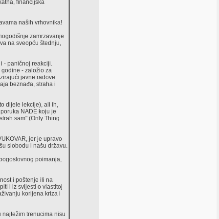
katna, financijska
lavama naših vrhovnika!
ednogodišnje zamrzavanje
iva na sveopću štednju,
 - paničnoj reakciji.
 godine - založio za
zirajući javne radove
aja beznađa, straha i
ijele lekcije), ali ih,
a poruka NADE koju je
 strah sam" (Only Thing
 VUKOVAR, jer je upravo
šu slobodu i našu državu.
, bogoslovnog poimanja,
ost i poštenje ili na
i iz svijesti o vlastitoj
aživanju korijena kriza i
u najtežim trenucima nisu