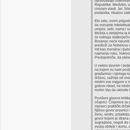
opravdavaju uvjerenje 
Republike. Međutim, u 
cinizam vlasti. Jer, S
podanika, ritualno zakl
Eto zato, ovom prigodo
da osnujete intelektua
umjela, sebi, nama i s
Možda u detaljima ta k
će nekoga slatkorječi
Bosanac neće ispuniti 
predloži za Nobelovu n
mit kao moralna i ljud
najmanju ruku, Vukovar
Predsjedniče, da ukin
U nekim davnim i bolj
na kojem su nam povije
građanina i cijeloga 
državu, važnije od sva
mislim sve najgore o ne
gotovo nikad, ne misli
molim Vas da ukinete 
Povišeni glasovi kritik
očajnici. Činjenice su p
mjeseci praktički drža
Njihov govor pravnici i
ženu, sestru, prijatel
govor kojem je strana mr
sugrađane, negoli da su
svojoj obitelji i domu