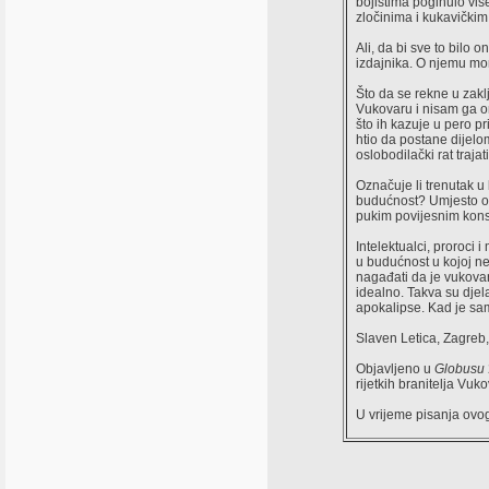
bojištima poginulo viš
zločinima i kukavičkim
Ali, da bi sve to bilo 
izdajnika. O njemu mora
Što da se rekne u zak
Vukovaru i nisam ga or
što ih kazuje u pero p
htio da postane dijelom
oslobodilački rat traja
Označuje li trenutak u 
budućnost? Umjesto odgo
pukim povijesnim kons
Intelektualci, proroci
u budućnost u kojoj neć
nagađati da je vukovar
idealno. Takva su djel
apokalipse. Kad je sa
Slaven Letica, Zagreb
Objavljeno u
Globusu
rijetkih branitelja Vuk
U vrijeme pisanja ovo