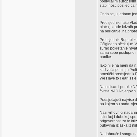
podivljalim europskim i
stabilnost, posljedica
Onda se, u jednom jedi
Predsjednik naše Vlad
plaća, izrade kriznih 
na odricanje, na pripr
Predsjednik Republike S
Očigledno očekujući Ve
žurno pokretanje hrvat
sama sebe postupno i m
panike.
Iako nije na meni da na
kad već spominju "Veli
američki predsjednik F
We Have to Fear Is Fear
Na smisao i poruke NA
čvrsta NADA njegovih 
Podsjećajući najviše 
po kojem su nada, vjer
Naši vrhovnici nadahnuć
istinskoj i dubokoj spo
odgovornosti za te kriz
putovima izlaska iz nji
Nadahnuće i snagu nade