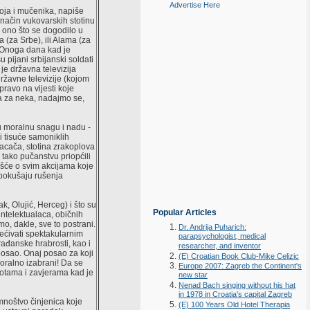
Advertise Here
roja i mučenika, napiše
 način vukovarskih stotinu
 ono što se dogodilo u
(za Srbe), ili Alama (za
 Onoga dana kad je
pijani srbijanski soldati
e državna televizija
državne televizije (kojom
pravo na vijesti koje
na za neka, nadajmo se,
u moralnu snagu i nadu -
i tisuće samoniklih
bacača, stotina zrakoplova
u tako pučanstvu priopćili
ješće o svim akcijama koje
u pokušaju rušenja
k, Olujić, Herceg) i što su
Popular Articles
intelektualaca, običnih
mo, dakle, sve to postrani.
Dr. Andrija Puharich:
rećivati spektakularnim
parapsychologist, medical
rađanske hrabrosti, kao i
researcher, and inventor
 posao. Onaj posao za koji
(E) Croatian Book Club-Mike Celizic
moralno izabrani! Da se
Europe 2007: Zagreb the Continent's
urotama i zavjerama kad je
new star
Nenad Bach singing without his hat
in 1978 in Croatia's capital Zagreb
noštvo činjenica koje
(E) 100 Years Old Hotel Therapia