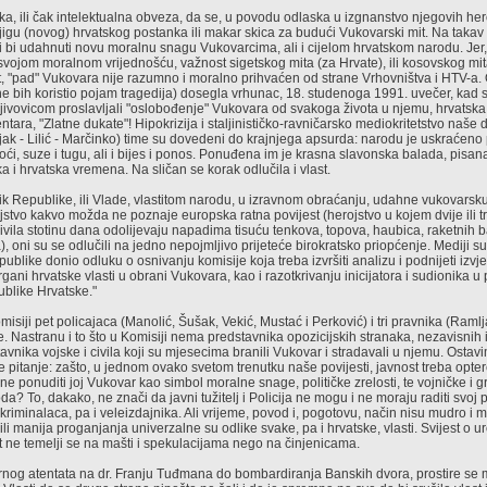
ka, ili čak intelektualna obveza, da se, u povodu odlaska u izgnanstvo njegovih he
jigu (novog) hrvatskog postanka ili makar skica za budući Vukovarski mit. Na takav
bi udahnuti novu moralnu snagu Vukovarcima, ali i cijelom hrvatskom narodu. Jer,
ojom moralnom vrijednošću, važnost sigetskog mita (za Hrvate), ili kosovskog mita 
, "pad" Vukovara nije razumno i moralno prihvaćen od strane Vrhovništva i HTV-a.
 bih koristio pojam tragedija) dosegla vrhunac, 18. studenoga 1991. uvečer, kad su 
ivovicom proslavljali "oslobođenje" Vukovara od svakoga života u njemu, hrvatska j
entara, "Zlatne dukate"! Hipokrizija i staljinističko-ravničarsko mediokritetstvo naše 
ljak - Lilić - Marčinko) time su dovedeni do krajnjega apsurda: narodu je uskraćeno 
i, suze i tugu, ali i bijes i ponos. Ponuđena im je krasna slavonska balada, pisa
a i hrvatska vremena. Na sličan se korak odlučila i vlast.
k Republike, ili Vlade, vlastitom narodu, u izravnom obraćanju, udahne vukovarsk
stvo kakvo možda ne poznaje europska ratna povijest (herojstvo u kojem dvije ili tr
 civila stotinu dana odolijevaju napadima tisuću tenkova, topova, haubica, raketnih 
a), oni su se odlučili na jedno nepojmljivo prijeteće birokratsko priopćenje. Mediji s
ublike donio odluku o osnivanju komisije koja treba izvršiti analizu i podnijeti izv
gani hrvatske vlasti u obrani Vukovara, kao i razotkrivanju inicijatora i sudionika 
blike Hrvatske."
misiji pet policajaca (Manolić, Šušak, Vekić, Mustać i Perković) i tri pravnika (Ramlja
e. Nastranu i to što u Komisiji nema predstavnika opozicijskih stranaka, nezavisnih 
vnika vojske i civila koji su mjesecima branili Vukovar i stradavali u njemu. Ostavi
e pitanje: zašto, u jednom ovako svetom trenutku naše povijesti, javnost treba opte
e ponuditi joj Vukovar kao simbol moralne snage, političke zrelosti, te vojničke i g
a? To, dakako, ne znači da javni tužitelj i Policija ne mogu i ne moraju raditi svoj
 kriminalaca, pa i veleizdajnika. Ali vrijeme, povod i, pogotovu, način nisu mudro i 
li manija proganjanja univerzalne su odlike svake, pa i hrvatske, vlasti. Svijest o 
st ne temelji se na mašti i spekulacijama nego na činjenicama.
nog atentata na dr. Franju Tuđmana do bombardiranja Banskih dvora, prostire se m