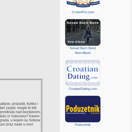
CroAmPro.com
Nenad Bach Band
New Album
CroatianDating.com
lipse, propasti, koliko i
i zavjet, mogle bi biti
 prostirala nad bezdanom,
ortažu iz Vukovara? Kasno
 grada, u kojem su Sotone
(kao izraz nade u novi
Poduzetnik