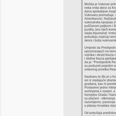
Možda je Vukovar prili
neka vrsta skice za Kn
dana apokalipse mogli 
Vukovaru premašuje, sv
Amerikance). Nažalost
vukovarska epopeja (ne
puščanom paljbom i šlj
pustila, bez riječi kom
vlada trijumvirat: Vrdo
pobuđuju osjećaj nemoć
skora i bolja vukovarsk
Umjesto da Predsjedni
upozoravajući na heroj
vojnika i deset tisuća
i stotine tisuća pješak
da je: "Predsjednik Rep
su poduzeli pojedini or
ustavnog poretka Repu
Nastranu to što je u Ko
svi iz vladajuće strank
građana, kao ni predsta
Postavimo jedno hitnij
sumnjama o zavjeri, a n
herojstvo Grada i Narod
su plaćeni - otkrivanje
razumijemo, paranoja i
u pitanju hrvatska vla
Od pokušaja predizbor