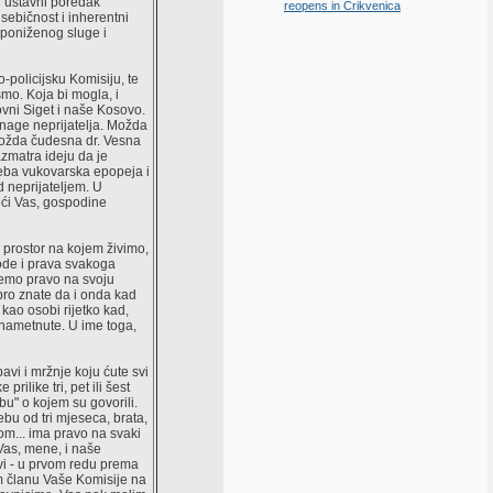
i ustavni poredak
reopens in Crikvenica
sebičnost i inherentni
 poniženog sluge i
policijsku Komisiju, te
mo. Koja bi mogla, i
vni Siget i naše Kosovo.
 snage neprijatelja. Možda
Možda čudesna dr. Vesna
zmatra ideju da je
reba vukovarska epopeja i
d neprijateljem. U
eći Vas, gospodine
prostor na kojem živimo,
bode i prava svakoga
nemo pravo na svoju
bro znate da i onda kad
 kao osobi rijetko kad,
 nametnute. U ime toga,
bavi i mržnje koju ćute svi
rilike tri, pet ili šest
u" o kojem su govorili.
ebu od tri mjeseca, brata,
om... ima pravo na svaki
. Vas, mene, i naše
avi - u prvom redu prema
om članu Vaše Komisije na