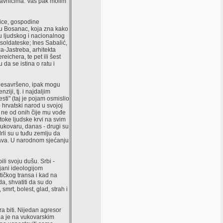
pravnicima. Vas pak molim
ice, gospodine
nu Bosanac, koja zna kako
iju ljudskog i nacionalnog
soldateske; Ines Sabalić,
-Jastreba, arhitekta
eichera, te pet ili šest
 da se istina o ratu i
 nesavršeno, ipak mogu
iji, tj. i najdaljim
sti" (taj je pojam osmislio
hrvatski narod u svojoj
u ne od onih čije mu vođe
otoke ljudske krvi na svim
ukovaru, danas - drugi su
drli su u tuđu zemlju da
prava. U narodnom sjećanju
ili svoju dušu. Srbi -
jani ideologijom
tičkog transa i kad na
a, shvatiti da su do
smrt, bolest, glad, strah i
ra biti. Nijedan agresor
o da je na vukovarskim