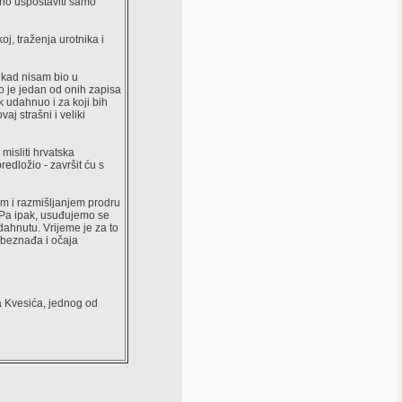
dno uspostaviti samo
oj, traženja urotnika i
ikad nisam bio u
o je jedan od onih zapisa
 udahnuo i za koji bih
j strašni i veliki
misliti hrvatska
redložio - završit ću s
em i razmišljanjem prodru
i. Pa ipak, usuđujemo se
ahnutu. Vrijeme je za to
 beznađa i očaja
 Kvesića, jednog od