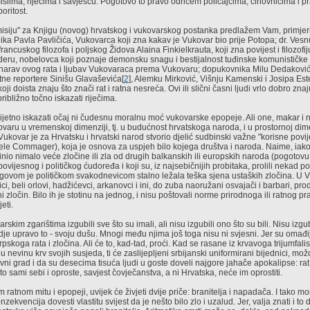
islima, riječima i savješću. Pogotovo to pravo odričem policajcima, činovnicima i 
oritost.
siju" za Knjigu (novog) hrvatskog i vukovarskog postanka predlažem Vam, primjer
ika Pavla Pavličića, Vukovarca koji zna kakav je Vukovar bio prije Potopa; dr. Ves
i; francuskog filozofa i poljskog Židova Alaina Finkielkrauta, koji zna povijest i filozof
eru, nobelovca koji poznaje demonsku snagu i bestijalnost tuđinske komunističke 
narav ovog rata i ljubav Vukovaraca prema Vukovaru; dopukovnika Milu Dedakovića
tne reportere Sinišu Glavaševića[
2
], Alemku Mirković, Višnju Kamenski i Josipa Ester
i doista znaju što znači rat i ratna nesreća. Ovi ili slični časni ljudi vrlo dobro znaju
ibližno točno iskazati riječima.
ijetno iskazati očaj ni čudesnu moralnu moć vukovarske epopeje. Ali one, makar i
varu u vremenskoj dimenziji, tj. u budućnost hrvatskoga naroda, i u prostornoj dimenz
 Vukovar je za Hrvatsku i hrvatski narod stvorio djelić sudbinski važne "korisne povije
le Commager), koja je osnova za uspjeh bilo kojega društva i naroda. Naime, iako 
činio nimalo veće zločine ili zla od drugih balkanskih ili europskih naroda (pogotov
 povijesnog i političkog ćudoređa i koji su, iz najsebičnijih probitaka, prolili nekad p
govom je političkom svakodnevicom stalno ležala teška sjena ustaških zločina. U V
ici, beli orlovi, hadžićevci, arkanovci i ini, do zuba naoružani osvajači i barbari, pro
 zločin. Bilo ih je stotinu na jednog, i nisu poštovali norme prirodnoga ili ratnog 
eti.
skim zgarištima izgubili sve što su imali, ali nisu izgubili ono što su bili. Nisu izgub
ndje upravo to - svoju dušu. Mnogi među njima još toga nisu ni svjesni. Jer su omađi
koga rata i zločina. Ali će to, kad-tad, proći. Kad se rasane iz krvavoga trijumfalis
nevinu krv svojih susjeda, ti će zaslijepljeni srbijanski uniformirani bijednici, možd
ivni grad i da su desecima tisuća ljudi u goste doveli najgore jahače apokalipse: rat, 
 sami sebi i oproste, savjest čovječanstva, a ni Hrvatska, neće im oprostiti.
ratnom mitu i epopeji, uvijek će živjeti dvije priče: branitelja i napadača. I tako mo
zekvencija dovesti vlastitu svijest da je nešto bilo zlo i uzalud. Jer, valja znati i t