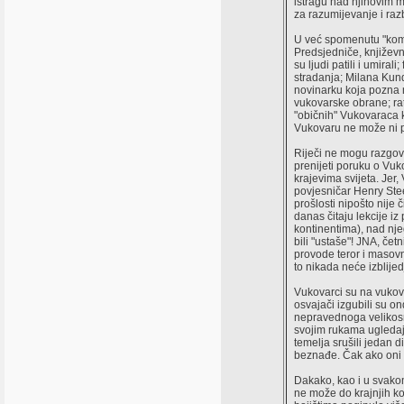
istragu nad njihovim m
za razumijevanje i razb
U već spomenutu "komi
Predsjedniče, književn
su ljudi patili i umiral
stradanja; Milana Kund
novinarku koja pozna 
vukovarske obrane; ra
"običnih" Vukovaraca koj
Vukovaru ne može ni pr
Riječi ne mogu razgov
prenijeti poruku o Vuko
krajevima svijeta. Jer,
povjesničar Henry Stee
prošlosti nipošto nije 
danas čitaju lekcije iz
kontinentima), nad nje
bili "ustaše"! JNA, četn
provode teror i masovni
to nikada neće izblijedj
Vukovarci su na vukovar
osvajači izgubili su o
nepravednoga velikosrps
svojim rukama ugledaju 
temelja srušili jedan d
beznađe. Čak ako oni to
Dakako, kao i u svakom 
ne može do krajnjih kon