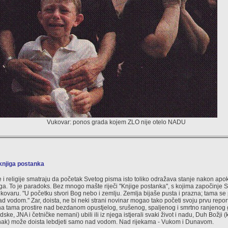
Vukovar: ponos grada kojem ZLO nije otelo NADU
knjiga postanka
 i religije smatraju da početak Svetog pisma isto toliko odražava stanje nakon apoka
 To je paradoks. Bez mnogo mašte riječi "Knjige postanka", s kojima započinje Star
ovaru. "U početku stvori Bog nebo i zemlju. Zemlja bijaše pusta i prazna; tama se
nad vodom." Zar, doista, ne bi neki strani novinar mogao tako početi svoju prvu rep
na tama prostire nad bezdanom opustjelog, srušenog, spaljenog i smrtno ranjenog
dske, JNA i četničke nemani) ubili ili iz njega istjerali svaki život i nadu, Duh Božji 
tanak) može doista lebdjeti samo nad vodom. Nad rijekama - Vukom i Dunavom.