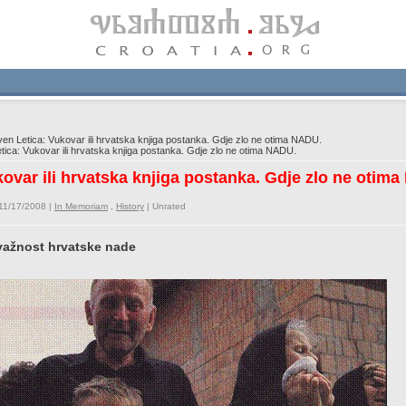
en Letica: Vukovar ili hrvatska knjiga postanka. Gdje zlo ne otima NADU.
ica: Vukovar ili hrvatska knjiga postanka. Gdje zlo ne otima NADU.
kovar ili hrvatska knjiga postanka. Gdje zlo ne otim
11/17/2008 |
In Memoriam
,
History
|
Unrated
važnost hrvatske nade