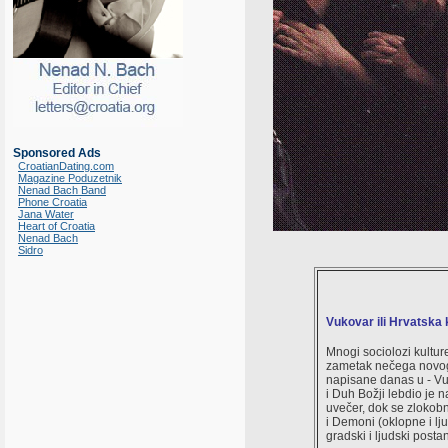
Sponsored Ads
CroatianDating.com
Magazine Poduzetnik
Nenad Bach Band
Phone Croatia
Jana Water
Heart of Croatia
Nenad Bach
Sidro
Vukovar ili Hrvatska 
Mnogi sociolozi kulture
zametak nečega novoga.
napisane danas u - Vuk
i Duh Božji lebdio je 
uvečer, dok se zlokob
i Demoni (oklopne i lju
gradski i ljudski pos