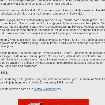
estruko više osvajača negoli branitelja. Aritmetika smrti može se, dakle, sad nakna
 klanjem civila. Nadajmo se, ipak, da se to neće dogoditi.
onako kako mislim da bi valjalo, Vukovar ne smije biti izvor podjela i sukoba u Hrvatsk
ju pisati pisci knjiga postanka i pjesnici, a ne pravnici i policajci.
ljučku ovoga, možda pretencioznog zapisa na koji, možda, sam nemam pravo, jer n
užjem branio. Nisam osjetio zvuk i miris njegovih ljubavi, strahova i herojstava. Ov
riprosta ljudska slabost i ponos koje je svakom građaninu Hrvatske Vukovar zauvijek
 zajedničke korisne prošlosti i budućnosti. Mi, dakako, danas ne znamo koliko će ova
ti. Mi, danas, možemo postavljati samo retorička pitanja i nuditi takve odgovore.
kojem živimo kraj ili pak novi početak hrvatske povijesti? Smije li se uopće utopijski 
vora na ta retorička pitanja - koje bi trebali pružiti članovi "komisije" što sam je p
tatacijama.
 i mesije u načelu su čudne zvjerke. Pretenciozni su, uporni u nastojanju da maštanj
e živjeti, i zato na nju nemaju pravo! Oni su, često, intelektualni apsolutisti i tiran
ski mit već tu i da treba samo napisati Knjigu novoga hrvatskog postanka njime nad
a, da se vratimo na početak ovoga zapisa, ionako prečesto nastajala upravo nakon
mo Bog lebdio nad prazninom.
, 1991.
22. studenog 1991. godine. Ovaj esej naknadno posvećujem uspomeni na Velimira
ovara koja je na prvoj crti bio do 21. studenog 1991. godine.
g eseja vjerovao sam da je
Siniša Glavašević
živ.