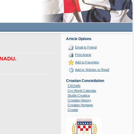
Article Options
Email to Friend
Print Article
a NADU.
Add to Favorites
Add to 'Articles to Read'
Croatian Constellation
CROWN
Cro World Calendar
Studia Croatica
Croatian History
Croatian Heritage
Croatie