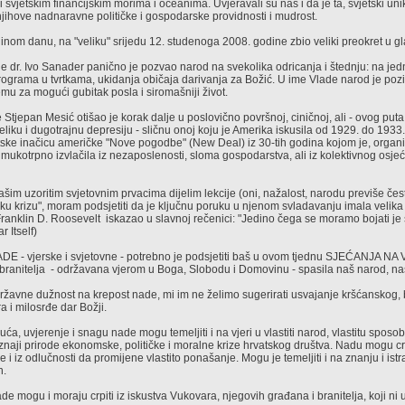
 svjetskim financijskim morima i oceanima. Uvjeravali su nas i da je ta, svjetski uni
 njihove nadnaravne političke i gospodarske providnosti i mudrost.
nom danu, na "veliku" srijedu 12. studenoga 2008. godine zbio veliki preokret u g
e dr. Ivo Sanader panično je pozvao narod na svekolika odricanja i štednju: na j
programa u tvrtkama, ukidanja običaja darivanja za Božić. U ime Vlade narod je poz
emu za mogući gubitak posla i siromašniji život.
tjepan Mesić otišao je korak dalje u poslovično površnoj, ciničnoj, ali - ovog puta i
liku i dugotrajnu depresiju - sličnu onoj koju je Amerika iskusila od 1929. do 1933.
ske inačicu američke "Nove pogodbe" (New Deal) iz 30-tih godina kojom je, organi
ukotrpno izvlačila iz nezaposlenosti, sloma gospodarstva, ali iz kolektivnog osjeć
šim uzoritim svjetovnim prvacima dijelim lekcije (oni, nažalost, narodu previše često d
ku krizu", moram podsjetiti da je ključnu poruku u njenom svladavanju imala velik
ranklin D. Roosevelt iskazao u slavnoj rečenici: "Jedino čega se moramo bojati je
 Itself)
DE - vjerske i svjetovne - potrebno je podsjetiti baš u ovom tjednu SJEĆANJA NA
branitelja - održavana vjerom u Boga, Slobodu i Domovinu - spasila naš narod, na
državne dužnost na krepost nade, mi im ne želimo sugerirati usvajanje kršćanskog
a i milosrđe dar Božji.
a, uvjerenje i snagu nade mogu temeljiti i na vjeri u vlastiti narod, vlastitu sposobn
znaji prirode ekonomske, političke i moralne krize hrvatskog društva. Nadu mogu crpiti 
e i iz odlučnosti da promijene vlastito ponašanje. Mogu je temeljiti i na znanju i istr
h.
 mogu i moraju crpiti iz iskustva Vukovara, njegovih građana i branitelja, koji ni 