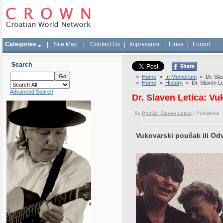
Categories
|
Site Map
|
Contact Us
|
Impressum
|
Links
|
Forum
Search
»
Home
»
In Memoriam
» Dr. Slav
»
Home
»
History
» Dr. Slaven Let
Advanced Search
Dr. Slaven Letica: Vu
By
Prof.Dr. Slaven Letica
| Published 
Vukovarski poučak ili Od