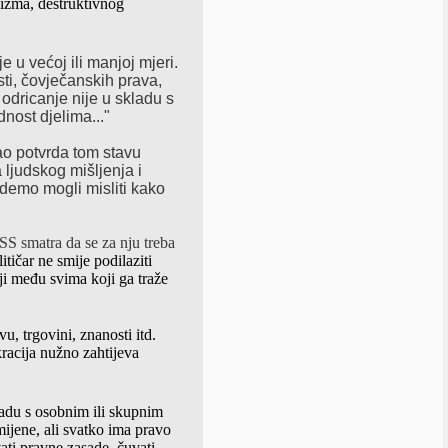
inizma, destruktivnog
e u većoj ili manjoj mjeri.
ti, čovječanskih prava,
odricanje nije u skladu s
ednost
djelima..."
Kao potvrda tom stavu
a
ljudskog mišljenja i
demo mogli misliti kako
SS smatra da se za nju treba
itičar ne smije podilaziti
iji među svima koji ga traže
vu, trgovini, znanosti itd.
kracija nužno zahtijeva
adu s osobnim ili skupnim
ijene, ali svatko
ima pravo
vati pravne zasade, čuvati