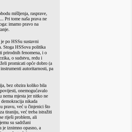
obodu mišljenja, rasprave
,
... Pri tome naša prava ne
toga: imamo pravo na
tanje.
ka je po HSSu sustavni
na. Stoga HSSova politika
oti prirodnih fenomena, i o
ezika, o sudstvu, redu i
 želi promicati opće dobro (a
instrumenti autoritarnosti, pa
ja, bez obzira koliko bila
m povijesti, onemogućavalo
mu nema mjesta jer nitko ne
je demokracija nikada
 pravu, već u činjenici što
 tiraniju, već treba istražiti
se riješi problem
, ali
njemu su sadržani
ra je iznimno opasno, a