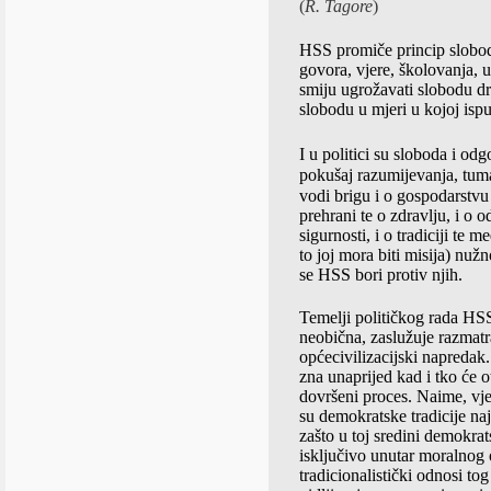
(
R. Tagore
)
HSS promiče princip slobode
govora, vjere, školovanja, u
smiju ugrožavati slobodu d
slobodu u mjeri u kojoj isp
I u politici su sloboda
i odg
pokušaj razumijevanja, tuma
vodi brigu i o gospodarstvu
prehrani te o zdravlju, i o 
sigurnosti, i o tradiciji te
to joj mora biti misija) nuž
se HSS bori protiv njih.
Temelji političkog rada HSSa
neobična, zaslužuje razmat
općecivilizacijski napredak.
zna unaprijed kad i tko će o
dovršeni proces. Naime, vje
su demokratske tradicije na
zašto u toj sredini demokrat
isključivo unutar moralnog 
tradicionalistički odnosi to