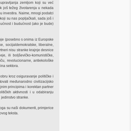
 upravljanja zemljom koji su već
k još težeg životarenja u nekada
našu investira. Naime, mnogi podatci
oji su nas popljačkali, sada još i
dućnost i budućnost (ako je bude)
 nje (posebno s onima iz Europske
, socijaldemokratske, liberalne,
artneri nisu stranke krajnje desnice
eje, ili boljševičko-komunističke,
miču, revolucionarne, antiekološke
ina sektora.
obru kroz osiguravanje političke i
tovati međunarodno civilizacijsko
ljnim principima i korektan partner
olitičkih aktivnosti i u odabiranju
i jedinstvo stranke.
oga su naši dokumenti, primjerice
ovog teksta.