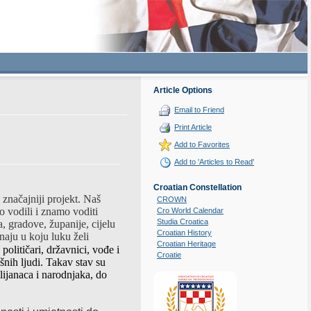
Article Options
Email to Friend
Print Article
Add to Favorites
Add to 'Articles to Read'
Croatian Constellation
značajniji projekt. Naš
CROWN
o vodili i znamo voditi
Cro World Calendar
Studia Croatica
a, gradove, županije, cijelu
Croatian History
znaju
u
koju
luku
ž
eli
Croatian Heritage
političari, državnici, vođe i
Croatie
šnih ljudi. Takav stav su
lijanaca i narodnjaka, do