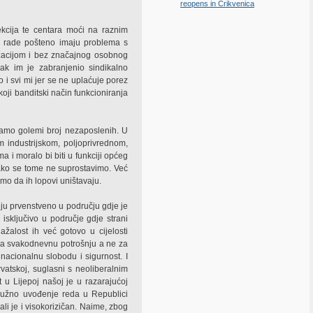
reopens in Crikvenica
pekcija te centara moći na raznim
oji rade pošteno imaju problema s
tizacijom i bez značajnog osobnog
Čak im je zabranjenio sindikalno
o i svi mi jer se ne uplaćuje porez
koji banditski način funkcioniranja
mamo golemi broj nezaposlenih. U
m industrijskom, poljoprivrednom,
a i moralo bi biti u funkciji općeg
ako se tome ne suprostavimo. Već
mo da ih lopovi uništavaju.
ruju prvenstveno u području gdje je
 isključivo u područje gdje strani
nažalost ih već gotovo u cijelosti
o za svakodnevnu potrošnju a ne za
nacionalnu slobodu i sigurnost. I
vatskoj, suglasni s neoliberalnim
 u Lijepoj našoj je u razarajućoj
nužno uvođenje reda u Republici
ali je i visokorizičan. Naime, zbog