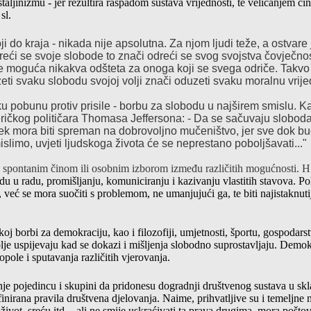
 staljinizmu - jer rezultira raspadom sustava vrijednosti, te veličanjem c
sl.
 do kraja - nikada nije apsolutna. Za njom ljudi teže, a ostvare j
eći se svoje slobode to znači odreći se svog svojstva čovječnos
ije moguća nikakva odšteta za onoga koji se svega odriče. Takvo 
ti svaku slobodu svojoj volji znači oduzeti svaku moralnu vrij
sku pobunu protiv prisile - borbu za slobodu u najširem smislu. 
eričkog političara Thomasa Jeffersona: - Da se sačuvaju slobod
jek mora
biti spreman na dobrovoljno mučeništvo, jer sve dok bu
slimo, uvjeti ljudskoga života će se neprestano poboljšavati..."
spontanim činom ili osobnim izborom između različitih mogućnosti
. H
odu u radu, promišljanju, komuniciranju i kazivanju vlastitih stavova. Pol
e, već se mora suočiti s problemom, ne umanjujući ga, te biti najistaknut
čkoj borbi za demokraciju, kao i filozofiji, umjetnosti, športu, gospodarst
olje uspijevaju kad se dokazi i mišljenja slobodno suprostavljaju. Demo
opole i sputavanja različitih vjerovanja.
e pojedincu i skupini da pridonesu dogradnji društvenog sustava u skl
nirana pravila društvena djelovanja. Naime, prihvatljive su i temeljne m
život, sreću itd. - ali ne smije uskraćivati ta prava drugima, mora pošto