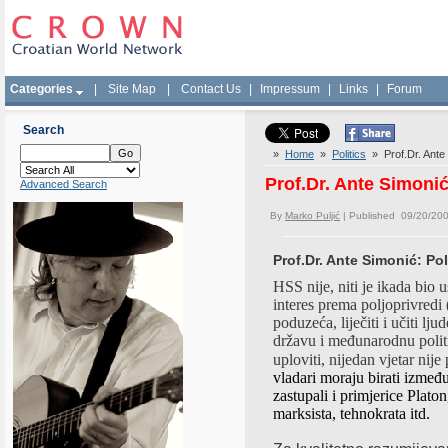
Categories
|
Site Map
|
Contact Us
|
Impressum
|
Links
|
Forum
Search
»
Home
»
Politics
» Prof.Dr. Ante 
Prof.Dr. Ante Simonić
Advanced Search
By
Marko Puljić
| Published 09/20/20
Prof.Dr. Ante Simonić: Pol
HSS nije, niti je ikada bio
interes prema poljoprivredi
poduzeća, liječiti i učiti lj
državu i međunarodnu politi
uploviti
,
nijedan
vjetar
nije
vladari moraju birati između
zastupali i primjerice Platon
marksista, tehnokrata itd.