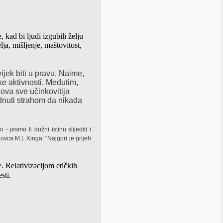
kad bi ljudi izgubili želju
lja
, mišljenje, maštovitost,
ijek biti u pravu. Naime,
ke aktivnosti. Međutim,
nova sve učinkovitija
ednuti strahom da nikada
- jesmo li dužni istinu slijediti i
ovca M.L.Kinga: "Najgori je grijeh
. Relativizacijom etičkih
e
sti.