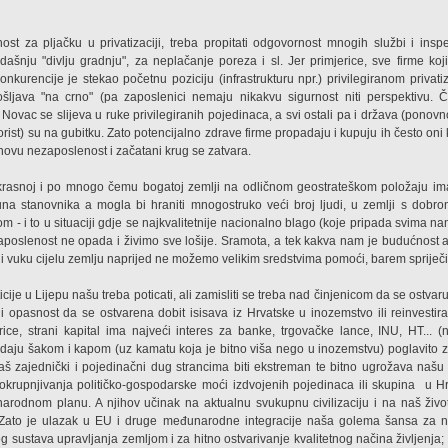
ost za pljačku u privatizaciji, treba propitati odgovornost mnogih službi i ins
dašnju "divlju gradnju", za neplačanje poreza i sl. Jer primjerice, sve firme k
onkurencije je stekao početnu poziciju (infrastrukturu npr.) privilegiranom priva
ošljava "na crno" (pa zaposlenici nemaju nikakvu sigurnost niti perspektivu. 
 Novac se slijeva u ruke privilegiranih pojedinaca, a svi ostali pa i država (ponovn
orist) su na gubitku. Zato potencijalno zdrave firme propadaju i kupuju ih često oni 
 novu nezaposlenost i začatani krug se zatvara.
ekrasnoj i po mnogo čemu bogatoj zemlji na odličnom geostrateškom položaju i
una stanovnika a mogla bi hraniti mnogostruko veći broj ljudi, u zemlji s dobro
om - i to u situaciji gdje se najkvalitetnije nacionalno blago (koje pripada svima nam
poslenost ne opada i živimo sve lošije. Sramota, a tek kakva nam je budućnost 
ji vuku cijelu zemlju naprijed ne možemo velikim sredstvima pomoći, barem spriječi
cije u Lijepu našu treba poticati, ali zamisliti se treba nad činjenicom da se ostva
i opasnost da se ostvarena dobit isisava iz Hrvatske u inozemstvo ili reinvestira
jerice, strani kapital ima najveći interes za banke, trgovačke lance, INU, HT... (
i se daju šakom i kapom (uz kamatu koja je bitno viša nego u inozemstvu) poglavit
š zajednički i pojedinačni dug strancima biti ekstreman te bitno ugrožava našu 
 okrupnjivanja političko-gospodarske moći izdvojenih pojedinaca ili skupina
u Hr
arodnom planu. A njihov učinak na aktualnu svukupnu civilizaciju i na naš život
 Zato je ulazak u EU i druge međunarodne integracije naša golema šansa za 
g sustava upravljanja zemljom i za hitno ostvarivanje kvalitetnog načina življenja; 