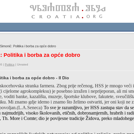
Simonić: Politika i borba za opće dobro
: Politika i borba za opće dobro
06 |
Politics
|
Unrated
itika i borba za opće dobro - II Dio
 uskocehovska stranka farmera. Zbog prije rečenog, HSS je mnogo veći i 
 (i cijelome agrokompleksu) je posebno izražen i neprijeporan, ali mi sm
ude, voditi banke, kazališta, muzeje, športske klubove, fakutete, sveučilišt
ku. Mi znamo gdje idemo i znamo što želimo ostvariti, jer oni koji ne 
povoljan
.(L.A.Seneca)
To sve je razumljivo, jer HSS zastupa stav da se 
 najmudrijih, visoko školovanih, etičnih, dobronamjernih, hrabrih i radi
, Th. More i Comte
; dio je povijesne tradicije Židova, preko mladohege