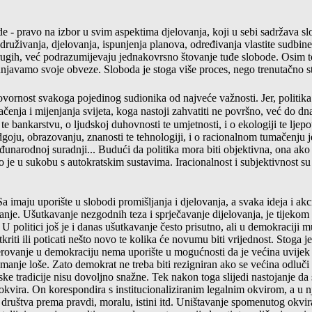
 - pravo na izbor u svim aspektima djelovanja, koji u sebi sadržava sl
druživanja, djelovanja, ispunjenja planova, određivanja vlastite sudbine
rugih, već podrazumijevaju jednakovrsno štovanje tuđe slobode. Osim 
unjavamo svoje obveze. Sloboda je stoga više proces, nego trenutačno s
ovornost svakoga pojedinog sudionika od najveće va
žnosti. Jer, politi
čenja i mijenjanja svijeta, koga nasto
ji zahvatiti ne površno, već do d
 te bankarstvu, o ljudskoj du
hovnosti te umjetnosti, i o ekologiji te ljep
odgoju, obrazovanju, znanosti te tehnologiji, i o racionalnom tumačenju j
 međunarodnoj suradnji... Budući da politika mora biti objektivna, ona ako
no je u sukobu s autokratskim sustavima. Iracionalnost i subjektivnost
su 
 imaju uporište u slobodi promišljanja i djelovanja, a svaka ideja i akci
ranje. Ušutkavanje nezgodnih
teza
i sprječavanje dijelovanja, je tijeko
 U politici još je i danas ušutkavanje često prisutno, ali u demokraciji 
tkriti ili poticati nešto novo te kolika će novumu biti vrijednost. Stoga 
rovanje u demokraciju nema uporište u mogućnosti da je većina uvijek u
jmanje loše. Zato
demokrat ne treba biti rezigniran ako se većina odluči za
ske tradicije nisu dovoljno snažne. Tek nakon toga slijedi nastojanje da 
okvira. On korespondira s institucionaliziranim legalnim okvirom, a u 
g društva prema pravdi, moralu, istini itd. Uništavanje spomenutog okvi