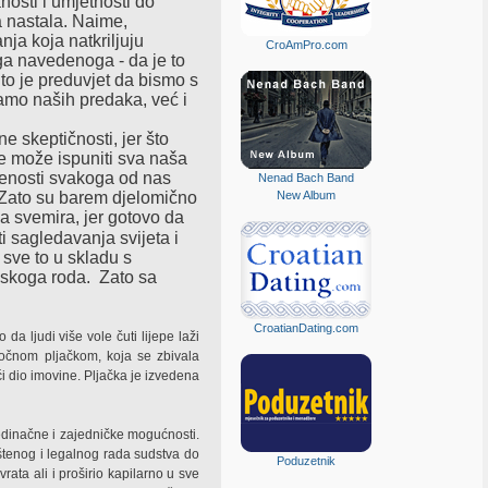
anosti i umjetnosti do
ja nastala. Naime,
ja koja natkriljuju
CroAmPro.com
vega navedenoga - da je to
to je preduvjet da bismo s
mo naših predaka, već i
ne skeptičnosti, jer što
ne može ispuniti sva naša
čenosti svakoga od nas
Nenad Bach Band
 Zato su barem djelomično
New Album
ka svemira, jer gotovo da
 sagledavanja svijeta i
 sve to u skladu s
dskoga roda.
Zato sa
CroatianDating.com
da ljudi više vole čuti lijepe laži
očnom pljačkom, koja se zbivala
ći dio imovine. Pljačka je izvedena
jedinačne i zajedničke mogućnosti.
oštenog i legalnog rada sudstva do
Poduzetnik
vrata ali i proširio kapilarno u sve