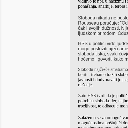
vidljivo je npr. u nacizmu i
ponašanja, anarhije, terora i 
Sloboda
nikada ne postoji
Rousseau
poručuje: "Odr
čak i svojih dužnosti. N
ljudskom prirodom. Oduze
HSS u politici vide ljud
mogu poslužiti riječi am
sloboda tiska, svaki čov
hoćemo i govoriti kako mi
Slobodu najčešće smatramo 
boriti - trebamo
tražiti slob
javnosti i dodvoravati joj s
rješenje.
Zato HSS tvrdi da je
politi
potrebna sloboda.
Jer, najb
trpeljivost, te odbacuje mon
Zalažemo se za omogućivanj
mogućnostima poštujući defi
na osobne stavove, privatni 