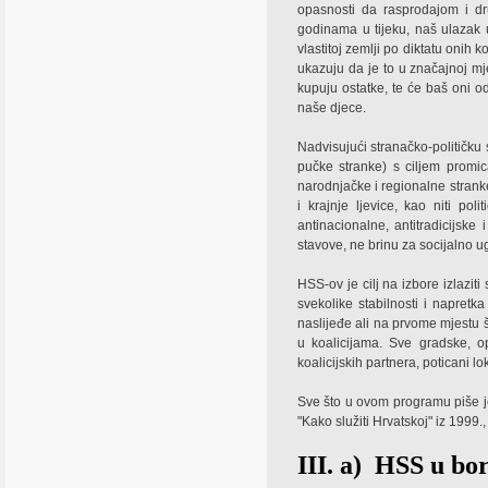
opasnosti da rasprodajom i dr
godinama u tijeku, naš ulazak
vlastitoj zemlji po diktatu onih 
ukazuju da je to u značajnoj mj
kupuju ostatke, te će baš oni o
naše djece.
Nadvisujući stranačko-političku
pučke stranke) s ciljem promi
narodnjačke i regionalne stranke.
i krajnje ljevice, kao niti poli
antinacionalne, antitradicijske 
stavove, ne brinu za socijalno 
HSS-ov je cilj na izbore izlazit
svekolike stabilnosti i napretk
naslijeđe ali na prvome mjestu š
u koalicijama. Sve gradske, o
koalicijskih partnera, poticani l
Sve što u ovom programu piše je
"Kako služiti Hrvatskoj" iz 1999
III. a)
HSS u borb