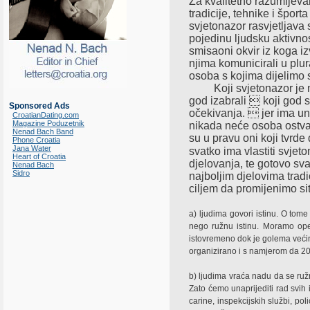
Za kvalitetno razumijevanj
tradicije, tehnike i špor
svjetonazor rasvjetljava 
pojedinu ljudsku aktivno
smisaoni okvir iz koga i
njima komunicirali u plu
osoba s kojima dijelimo
Koji svjetonazor
je 
god izabrali  koji god s
Sponsored Ads
očekivanja.  jer ima un
CroatianDating.com
Magazine Poduzetnik
nikada neće osoba ostva
Nenad Bach Band
su u pravu oni koji tvrde
Phone Croatia
Jana Water
svatko ima vlastiti svjet
Heart of Croatia
djelovanja, te gotovo sv
Nenad Bach
Sidro
najboljim djelovima trad
ciljem da promijenimo situ
a) ljudima govori istinu. O tome
nego ružnu istinu. Moramo ope
istovremeno dok je golema većina
organizirano i s namjerom da 20
b) ljudima vraća nadu da se ruž
Zato ćemo unaprijediti rad svih
carine, inspekcijskih službi, poli