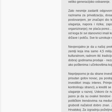
veliko generacijsko ostvarenje.
Zato nesmije zastariti odgovorn
razinama za privatizaciju, dosa
poslovanjem, jer značajni dio k
ulaganja, napora i rizika; zap
organiziranje); ne plaća porez...
od koga bi svi stanovnici imali k
države i potiču. Sve to uzrokuje
Nevjerojatno je da u našoj pr
zemlji koja ima samo 4,5 milij
kulturalnom, radnom itd. tradicij
dobra) godinama prodaje - neza
ako poštenima i učinkovitima ko
Neprijeporno je da strane investi
prisutan gotov novac, pa postoj
investitori imaju interes. Prim
kontroliraju stranci), a kredit
ulaganje u razvoj. Uskoro će na
jasno je da su ovakvi trendovi
političkim trendovima na međun
grubosti nažalost dobro znan.
Hrvatskoj. Za izgradnju poželjno