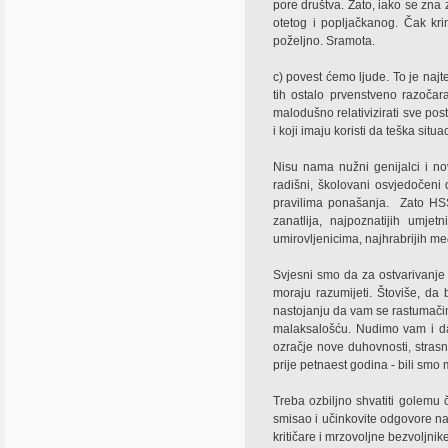
pore društva. Zato, iako se zna
otetog i popljačkanog. Čak krim
poželjno. Sramota.
c) povest ćemo ljude. To je najt
tih ostalo prvenstveno razočara
malodušno relativizirati sve po
i koji imaju koristi da teška situa
Nisu nama nužni genijalci i n
radišni, školovani osvjedočeni 
pravilima ponašanja.
Zato HSS
zanatlija, najpoznatijih umjet
umirovljenicima, najhrabrijih m
Svjesni smo da za ostvarivanje p
moraju razumijeti. Štoviše, da 
nastojanju da vam se rastumači
malaksalošću. Nudimo vam i daj
ozračje nove duhovnosti, stra
prije petnaest godina - bili sm
Treba ozbiljno shvatiti golemu č
smisao i učinkovite odgovore n
kritičare i mrzovoljne bezvoljn