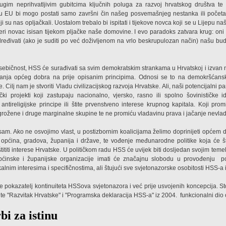
ugim neprihvatljivim gubitcima ključnih poluga za razvoj hrvatskog društva te
 u EU bi mogo postati samo završni čin našeg posvemašnjeg nestanka ili početa
koji su nas opljačkali. Uostalom trebalo bi ispitati i tijekove novca koji se u Lijepu 
eri novac isisan tijekom pljačke naše domovine. I evo paradoks zatvara krug: oni k
dređivati (ako je suditi po već doživljenom na vrlo beskrupulozan način) našu bu
 sebičnost, HSS će surađivati sa svim demokratskim strankama u Hrvatskoj i izvan
canja općeg dobra na prije opisanim principima. Odnosi se to na demokršćanske
 Cilj nam je stvoriti Vladu civilizacijskog razvoja Hrvatske. Ali, naši potencijalni p
tički projekti koji zastupaju nacionalno, vjersko, rasno ili spolno šovinističke id
i antireligijske principe ili štite prvenstveno interese krupnog kapitala. Koji pro
ugrožene i druge marginalne skupine te ne promiću vladavinu prava i jačanje nevlad
i sam. Ako ne osvojimo vlast, u postizbornim koalicijama želimo doprinijeti općem d
a općina, gradova, županija i države, te vođenje međunarodne politike koja će š
tititi interese Hrvatske. U političkom radu HSS će uvijek biti dosljedan svojim teme
pćinske i županijske organizacije imati će značajnu slobodu u provođenju
p
okalnim interesima i specifičnostima, ali štujući sve svjetonazorske osobitosti HSS-a 
 pokazatelj kontinuiteta HSSova svjetonazora i već prije usvojenih koncepcija. St
., te "Razvitak Hrvatske" i "Programska deklaracija HSS-a" iz 2004.
funkcionalni dio 
i za istinu