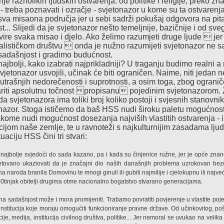
e raznolikih ljudskih ostvarenja: od politike i religije, preko zn
ta - treba poznavati i ozračje - svjetonazor u kome su ta ostvaren
sva misaona područja jer u sebi sadrži pokušaj odgovora na pitan
st
... Slijedi da je svjetonazor nešto temeljnije, bazičnije i od s
zvire svaka misao
i djelo.
Ako želimo razumjeti druge ljude  jer 
ralističkom društvu  onda je nužno razumijeti svjetonazor
ne sa
 sadašnjost
i gradimo budućnost
.
najbolji, kako izabrati najprikladniji? U traganju budimo realni a 
vjetonazor usvojili, učinak će biti ograničen. Naime, niti jedan 
utrašnjih nedorečenosti i suprotnosti, a osim toga, zbog ograni
riti apsolutnu točnost propisanu pojedinim svjetonazorom.
 da svjetonazora ima toliki broj koliko postoji i svjesnih stanovni
onazor
.
Stoga ističemo da baš HSS nudi široku paletu mogućnosti
akome nudi mogućnost dosezanja najviših vlastitih ostvarenja - i
icijom naše zemlje, te u ravnoteži s najkulturnijim zasadama lju
aciju HSS čini tri stvari:
 najbolje svjedoći do sada kazano, pa i kada su činjenice ružne, jer je opće znano 
tovano ukaziovati da je značajni dio naših današnjih problema uzrokovan bez
 naroda branila Domovinu te mnogi ginuli ili gubili najmilije i cjelokupnu ili najve
0tinjak obitelji drugima otme nacionalno bogatstvo stvarano generacijama.
na sadašnjost može i mora promijeniti. Trabamo povratiti povjerenje u vlastite po
 institucija koje moraju omogućiti funkcioniranje pravne države. Od učinkovitog, p
cije, medija, institucija civilnog društva, politike... Jer nemoral se uvukao na velika 