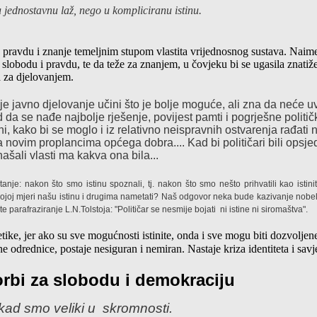
u jednostavnu laž
, nego u kompliciranu istinu.
 pravdu i znanje temeljnim stupom vlastita vrijednosnog sustava. Naime, 
u, slobodu i pravdu, te da teže za znanjem
, u čovjeku bi se ugasila znatiže
ja za djelovanjem.
e javno djelovanje učini što je bolje moguće, ali zna da neće uv
d da se nađe najbolje rješenje, povijest
pamti i pogrješne politič
i, kako bi se moglo i iz relativno neispravnih ostvarenja rađati 
 novim proplancima općega dobra.... Kad bi političari bili opsj
našali vlasti ma kakva ona bila...
nje: nakon što smo istinu spoznali, tj. nakon što smo nešto prihvatili kao istinito 
u kojoj mjeri našu istinu i drugima nametati? Naš odgovor neka bude kazivanje nobel
, te parafraziranje L.N.Tolstoj
a: "Političar se nesmije bojati
ni istine ni siromaštva".
etike, jer ako su sve mogućnosti istinite, on
da i sve mogu biti dozvoljene
e odrednice, postaje nesiguran i nemiran. Nastaje kriza identiteta i sa
vj
rbi za slobodu i demokraciju
 kad smo veliki u
skromnosti.