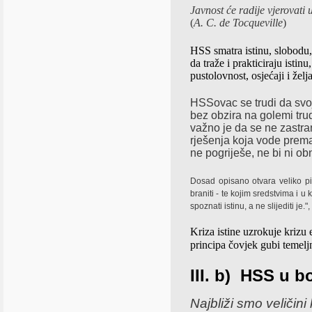
Javnost će radije vjerovati 
(
A. C. de Tocqueville
)
HSS smatra istinu, slobodu,
da traže i prakticiraju istin
pustolovnost, osjećaji i žel
HSSovac se trudi da svoj
bez obzira na golemi tru
važno je da se ne zastran
rješenja koja vode prema
ne pogriješe, ne bi ni ob
Dosad opisano otvara veliko pita
braniti - te kojim sredstvima i 
spoznati istinu, a ne slijediti je."
Kriza istine uzrokuje krizu 
principa čovjek gubi te
meljn
III. b)
HSS u bo
Najbliži smo veličini