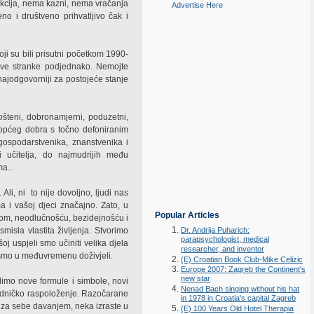
ankcija, nema kazni, nema vračanja
Advertise Here
no i društveno prihvatljivo čak i
ji su bili prisutni početkom 1990-
e sve stranke podjednako. Nemojte
najodgovorniji za postojeće stanje
šteni, dobronamjerni, poduzetni,
u općeg dobra s točno defoniranim
gospodarstvenika, znanstvenika i
 i učitelja, do najmudrijih među
a...
Ali, ni
to nije dovoljno, ljudi nas
a i vašoj djeci značajno. Zato, u
Popular Articles
om, neodlučnošću, bezidejnošću i
isla vlastita življenja. Stvorimo
Dr. Andrija Puharich:
parapsychologist, medical
oj uspjeli smo učiniti velika djela
researcher, and inventor
o smo u međuvremenu doživjeli.
(E) Croatian Book Club-Mike Celizic
Europe 2007: Zagreb the Continent's
new star
udimo nove formule i simbole, novi
Nenad Bach singing without his hat
edničko raspoloženje. Razočarane
in 1978 in Croatia's capital Zagreb
m za sebe davanjem, neka izraste u
(E) 100 Years Old Hotel Therapia