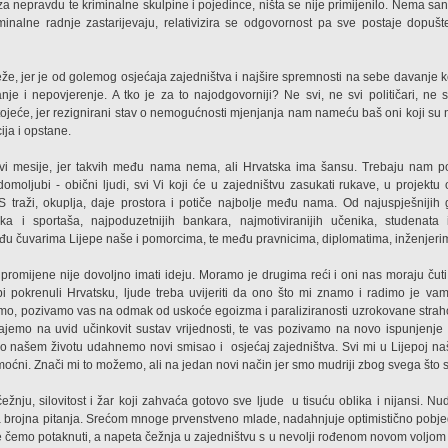
 za nepravdu te kriminalne skulpine i pojedince, ništa se nije primijenilo. Nema s
inalne radnje zastarijevaju, relativizira se odgovornost pa sve postaje dopušte
eže, jer je od golemog osjećaja zajedništva i najšire spremnosti na sebe davanje ko
nje i nepovjerenje. A tko je za to najodgovorniji? Ne svi, ne svi političari, n
stojeće, jer rezignirani stav o nemogućnosti mjenjanja nam nameću baš oni koji su 
cija i opstane.
ovi mesije, jer takvih među nama nema, ali Hrvatska ima šansu. Trebaju nam po
domoljubi - obični ljudi, svi Vi koji će u zajedništvu zasukati rukave, u projekt
 traži, okuplja, daje prostora i potiče najbolje među nama. Od najuspješnijih 
nika i sportaša, najpoduzetnijih bankara, najmotiviranijih učenika, studenata
eđu čuvarima Lijepe naše i pomorcima, te među pravnicima, diplomatima, inženjerim
romijene nije dovoljno imati ideju. Moramo je drugima reći i oni nas moraju čuti. 
bi pokrenuli Hrvatsku, ljude treba uvijeriti da ono što mi znamo i radimo je vam
mo, pozivamo vas na odmak od uskoće egoizma i paraliziranosti uzrokovane strah
emo na uvid učinkovit sustav vrijednosti, te vas pozivamo na novo ispunjenje sm
sno našem životu udahnemo novi smisao i
osjećaj zajedništva. Svi mi u Lijepoj naš
o moćni. Znači mi to možemo, ali na jedan novi način jer smo mudriji zbog svega št
ežnju, silovitost i žar koji zahvaća gotovo sve ljude
u tisuću oblika i nijansi. N
a brojna pitanja. Srećom mnoge prvenstveno mlade, nadahnjuje optimistično pobj
ike čemo potaknuti, a napeta čežnja u zajedništvu s u nevolji rođenom novom voljo