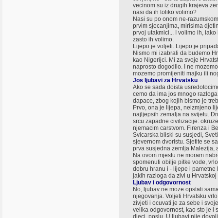
vecinom su iz drugih krajeva zem
nasi da ih toliko volimo?
Nasi su po onom ne-razumskom o
prvim sjecanjima, mirisima djetin
prvoj utakmici... I volimo ih, i
zasto ih volimo.
Lijepo je voljeti. Lijepo je pripad
Nismo mi izabrali da budemo Hrvat
kao Nigerijci. Mi za svoje Hrvats
naprosto dogodilo. I ne mozemo 
mozemo promijeniti majku ili no
Jos ljubavi za Hrvatsku
Ako se sada doista usredotocimo
cemo da ima jos mnogo razloga, 
dapace, zbog kojih bismo je trebal
Prvo, ona je lijepa, neizmjeno lij
najljepsih zemalja na svijetu. D
srcu zapadne civilizacije: okru
njemacim carstvom. Firenza i Bec
Svicarska bliski su susjedi, Svet
sjevernom dvoristu. Sjetite se sam
prva susjedna zemlja Malezija, 
Na ovom mjestu ne moram nabroji
spomenuti obilje pitke vode, vr
dobru hranu i - lijepe i pametne 
jakih razloga da zivi u Hrvatskoj 
Ljubav i odgovornost
No, ljubav ne moze opstati sama 
njegovanja. Voljeti Hrvatsku vrlo
zivjeti i ocuvati je za sebe i svo
velika odgovornost, kao sto je i
djeci, poslu. U ljubavi nije dovo