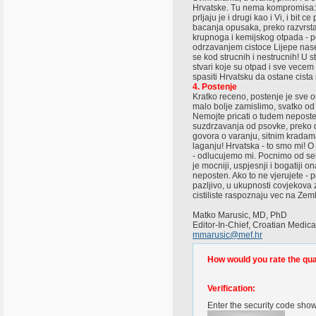
Hrvatske. Tu nema kompromisa: ka
prljaju je i drugi kao i Vi, i bit 
bacanja opusaka, preko razvrsta
krupnoga i kemijskog otpada - po
odrzavanjem cistoce Lijepe nase.
se kod strucnih i nestrucnih! U 
stvari koje su otpad i sve vecem
spasiti Hrvatsku da ostane cista 
4. Postenje
Kratko receno, postenje je sve o
malo bolje zamislimo, svatko od
Nemojte pricati o tudem neposten
suzdrzavanja od psovke, preko d
govora o varanju, sitnim kradama
laganju! Hrvatska - to smo mi! O k
- odlucujemo mi. Pocnimo od sebe
je mocniji, uspjesnji i bogatiji on
neposten. Ako to ne vjerujete - p
pazljivo, u ukupnosti covjekova zi
cistiliste raspoznaju vec na Zemlj
Matko Marusic, MD, PhD
Editor-In-Chief, Croatian Medic
mmarusic@mef.hr
How would you rate the quali
Verification:
Enter the security code sho