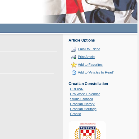
Article Options
Email to Friend
Print Article
Add to Favorites
Add to 'Articles to Read'
Croatian Constellation
CROWN
Cro World Calendar
Studia Croatica
Croatian History
Croatian Heritage
Croatie