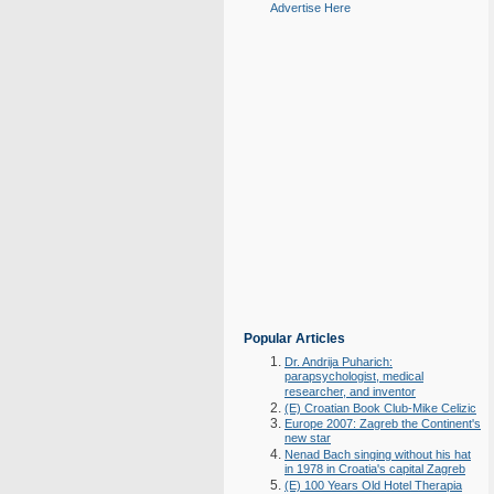
Advertise Here
Popular Articles
Dr. Andrija Puharich:
parapsychologist, medical
researcher, and inventor
(E) Croatian Book Club-Mike Celizic
Europe 2007: Zagreb the Continent's
new star
Nenad Bach singing without his hat
in 1978 in Croatia's capital Zagreb
(E) 100 Years Old Hotel Therapia