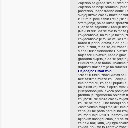
Zajedno se grade skole i stadioni
Zajedno se bolje branimo i preds
posredno i neposredno odlucuje
svojoj drzavi covjek moze posta
kulturnih, povijesnih i religijskih
stremljenja, pa se lakse sporazu
i ljepse se zajednicki raduju usp
(Neki bi rekli da se sve to moze p
covjecanstva, no to nije tocno, 
covjecanstvo je toliko veliko i t
narod u jednoj drzavi, a drugo - 
komunizmu, to na svijetu zasad ne
slabe i tek oslobodene Hrvatske
najcesce Hrvatskoj rade o glavi.
gradanin svijeta, a da se prije ni
Buduci da je to nama Hrvatima n
dopustiti dok nam je na ramenu 
Osjecajno Hrvatstvo
"Zivjeti u tudini znaci kretati s
bez zastitne mreze koju covjeku 
ima porodicu, kolege i prijatelj
na jeziku koji zna iz djetinjstva
("Nepodnosljiva lakoca postojanj
premda je izgovorena obicnim rij
zbiljnosti. Ne moze covjek zivjet
koji se ne mogu i ne moraju ob
Zasto volimo svoju majku? Ima od
zena, ali ne pada nam ni na kra
volimo "Hajduk" ili "Dinamo"? Na
njihovim dostignucima, niti sa st
za neki bolji klub, koji igra stva
covjek, no - sto to zapravo zna