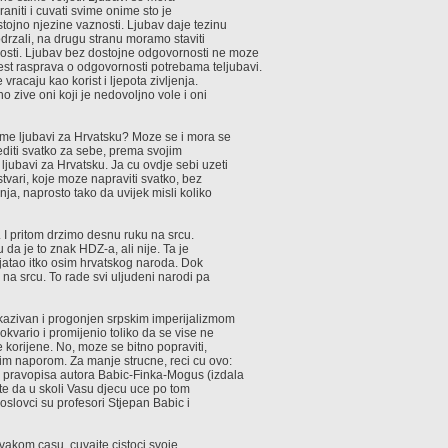
hraniti i cuvati svime onime sto je
stojno njezine vaznosti. Ljubav daje tezinu
odrzali, na drugu stranu moramo staviti
osti. Ljubav bez dostojne odgovornosti ne moze
 jest rasprava o odgovornosti potrebama teljubavi.
racaju kao korist i ljepota zivljenja.
o zive oni koji je nedovoljno vole i oni
u ime ljubavi za Hrvatsku? Moze se i mora se
rediti svatko za sebe, prema svojim
jubavi za Hrvatsku. Ja cu ovdje sebi uzeti
 stvari, koje moze napraviti svatko, bez
nja, naprosto tako da uvijek misli koliko
I pritom drzimo desnu ruku na srcu.
u da je to znak HDZ-a, ali nije. Ta je
ojatao itko osim hrvatskog naroda. Dok
 na srcu. To rade svi uljudeni narodi pa
nakazivan i progonjen srpskim imperijalizmom
okvario i promijenio toliko da se vise ne
e korijene. No, moze se bitno popraviti,
im naporom. Za manje strucne, reci cu ovo:
g pravopisa autora Babic-Finka-Mogus (izdala
jte da u skoli Vasu djecu uce po tom
koslovci su profesori Stjepan Babic i
 svakom casu, cuvajte cistoci svoje