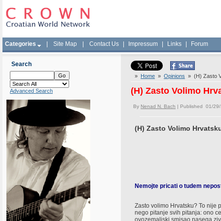
Categories
|
Site Map
|
Contact Us
|
Impressum
|
Links
|
Forum
Search
»
Home
»
Opinions
» (H) Zasto V
(H) Zasto Volimo Hrv
Advanced Search
By
Nenad N. Bach
| Published 01/29
(H) Zasto Volimo Hrvatsk
Nemojte pricati o tudem nepost
Zasto volimo Hrvatsku? To nije po
nego pitanje svih pitanja: ono 
ovozemaljski smisao nasega ziv