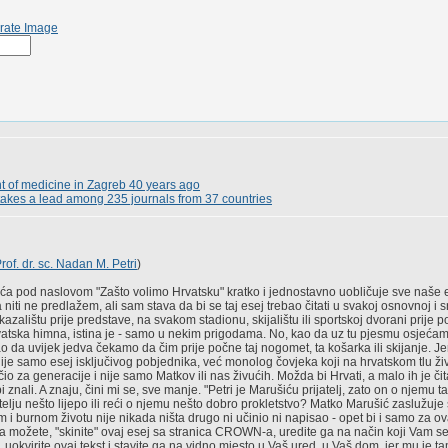
rate Image
t of medicine in Zagreb 40 years ago
takes a lead among 235 journals from 37 countries
rof. dr. sc. Nadan M. Petri
)
šića pod naslovom "Zašto volimo Hrvatsku" kratko i jednostavno uobličuje sve naše 
niti ne predlažem, ali sam stava da bi se taj esej trebao čitati u svakoj osnovnoj i 
kazalištu prije predstave, na svakom stadionu, skijalištu ili sportskoj dvorani prije
rvatska himna, istina je - samo u nekim prigodama. No, kao da uz tu pjesmu osjećam
 da uvijek jedva čekamo da čim prije počne taj nogomet, ta košarka ili skijanje. Jer
je samo esej isključivog pobjednika, već monolog čovjeka koji na hrvatskom tlu živi
o za generacije i nije samo Matkov ili nas živućih. Možda bi Hrvati, a malo ih je čit
znali. A znaju, čini mi se, sve manje. "Petri je Marušiću prijatelj, zato on o njemu ta
atelju nešto lijepo ili reći o njemu nešto dobro prokletstvo? Matko Marušić zaslužuje
 i burnom životu nije nikada ništa drugo ni učinio ni napisao - opet bi i samo za ov
 a možete, "skinite" ovaj esej sa stranica CROWN-a, uredite ga na način koji Vam se
, uokvirite ovaj tekst i stavite ga na vidno mjesto u Vaš ured, u Vaš dom, jer mu je 