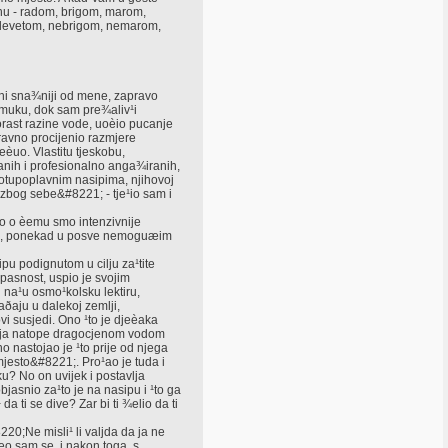
inu - radom, brigom, marom,
 klevetom, nebrigom, nemarom,
 ni sna¾niji od mene, zapravo
 muku, dok sam pre¾aliv¹i
porast razine vode, uoèio pucanje
pravno procijenio razmjere
eèuo. Vlastitu tjeskobu,
ranih i profesionalno anga¾iranih,
protupoplavnim nasipima, njihovoj
i zbog sebe&#8221; - tje¹io sam i
no o èemu smo intenzivnije
ðaji, ponekad u posve nemoguæim
u podignutom u cilju za¹tite
pasnost, uspio je svojim
u na¹u osmo¹kolsku lektiru,
aðaju u dalekoj zemlji,
vi susjedi. Ono ¹to je djeèaka
olja natope dragocjenom vodom
 nastojao je ¹to prije od njega
mjesto&#8221;. Pro¹ao je tuda i
ku? No on uvijek i postavlja
asnio za¹to je na nasipu i ¹to ga
a ti se dive? Zar bi ti ¾elio da ti
20;Ne misli¹ li valjda da ja ne
o sam se, i nakon toga, s