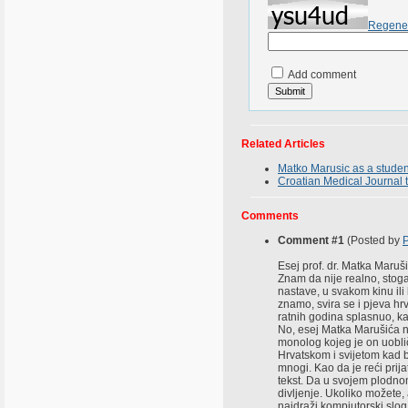
Regene
Add comment
Related Articles
Matko Marusic as a studen
Croatian Medical Journal 
Comments
Comment #1
(Posted by
P
Esej prof. dr. Matka Maru
Znam da nije realno, stoga 
nastave, u svakom kinu ili 
znamo, svira se i pjeva h
ratnih godina splasnuo, kao
No, esej Matka Marušića ni
monolog kojeg je on uobliči
Hrvatskom i svijetom kad bi 
mnogi. Kao da je reći prij
tekst. Da u svojem plodnom
divljenje. Ukoliko možete,
najdraži kompjutorski slog