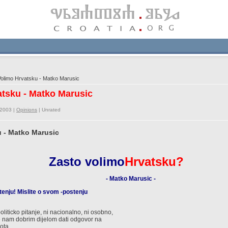
olimo Hrvatsku - Matko Marusic
atsku - Matko Marusic
/2003 |
Opinions
|
Unrated
u - Matko Marusic
Zasto volimo
Hrvatsku?
- Matko Marusic -
enju! Mislite o svom -postenju
liticko pitanje, ni nacionalno, ni osobno,
ce nam dobrim dijelom dati odgovor na
ota.