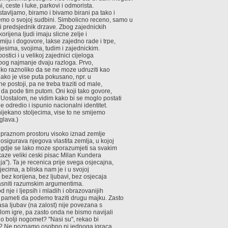
, ceste i luke, parkovi i odmorista.
tavljamo, biramo i bivamo birani pa tako i
mo o svojoj sudbini. Simbolicno receno, samo u
ti predsjednik drzave. Zbog zajednickih
 korijena ljudi imaju slicne zelje i
miju i dogovore, lakse zajedno rade i trpe,
jesima, svojima, tudim i zajednickim.
ostici i u velikoj zajednici cijeloga
zbog najmanje dvaju razloga. Prvo,
oliko raznoliko da se ne moze udruziti kao
iako je vise puta pokusano, npr. u
 postoji, pa ne treba traziti od male,
 da pode tim putom. Oni koji tako govore,
 Uostalom, ne vidim kako bi se moglo postati
je odredio i ispunio nacionalni identitet.
ijekano stoljecima, vise to ne smijemo
glava.)
e u praznom prostoru visoko iznad zemlje
osigurava njegova vlastita zemlja, u kojoj
e, gdje se lako moze sporazumjeti sa svakim
" kaze veliki ceski pisac Milan Kundera
a"). Ta je recenica prije svega osjecajna,
ecima, a bliska nam je i u svojoj
i bez korijena, bez ljubavi, bez osjecaja
jasniti razumskim argumentima.
 nje i ljepsih i mladih i obrazovanijih
j pameti da podemo traziti drugu majku. Zasto
sa ljubav (na zalost) nije povezana s
ilom igre, pa zasto onda ne bismo navijali
rno bolji nogomet? "Nasi su", rekao bi
ci? Ne poznamo osobno ni jednoga igraca,