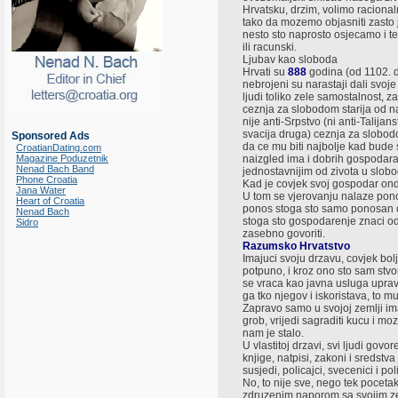
Hrvatsku, drzim, volimo racional
tako da mozemo objasniti zasto j
nesto sto naprosto osjecamo i te
ili racunski.
Ljubav kao sloboda
Hrvati su
888
godina (od 1102. 
nebrojeni su narastaji dali svoj
ljudi toliko zele samostalnost, 
ceznja za slobodom starija od n
nije anti-Srpstvo (ni anti-Talijan
svacija druga) ceznja za slobod
Sponsored Ads
da ce mu biti najbolje kad bude
CroatianDating.com
Magazine Poduzetnik
naizgled ima i dobrih gospodara
Nenad Bach Band
jednostavnijim od zivota u slobo
Phone Croatia
Kad je covjek svoj gospodar onda
Jana Water
U tom se vjerovanju nalaze pono
Heart of Croatia
ponos stoga sto samo ponosan c
Nenad Bach
stoga sto gospodarenje znaci od
Sidro
zasebno govoriti.
Razumsko Hrvatstvo
Imajuci svoju drzavu, covjek bol
potpuno, i kroz ono sto sam stvor
se vraca kao javna usluga uprav
ga tko njegov i iskoristava, to 
Zapravo samo u svojoj zemlji ima s
grob, vrijedi sagraditi kucu i m
nam je stalo.
U vlastitoj drzavi, svi ljudi govo
knjige, natpisi, zakoni i sredstv
susjedi, policajci, svecenici i poli
No, to nije sve, nego tek pocet
zdruzenim naporom sa svojim ze