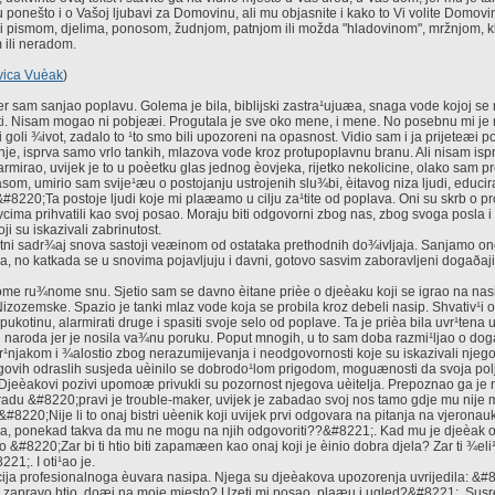
u ponešto i o Vašoj ljubavi za Domovinu, ali mu objasnite i kako to Vi volite Domov
 i pismom, djelima, ponosom, žudnjom, patnjom ili možda "hladovinom", mržnjom,
 ili neradom.
vica Vuèak
)
er sam sanjao poplavu. Golema je bila, biblijski zastra¹ujuæa, snaga vode kojoj se
eti. Nisam mogao ni pobjeæi. Progutala je sve oko mene, i mene. No posebnu mi je
 goli ¾ivot, zadalo to ¹to smo bili upozoreni na opasnost. Vidio sam i ja prijeteæi 
anje, isprva samo vrlo tankih, mlazova vode kroz protupoplavnu branu. Ali nisam is
larmirao, uvijek je to u poèetku glas jednog èovjeka, rijetko nekolicine, olako sam pr
som, umirio sam svije¹æu o postojanju ustrojenih slu¾bi, èitavog niza ljudi, educi
. &#8220;Ta postoje ljudi koje mi plaæamo u cilju za¹tite od poplava. Oni su skrb o 
ravcima prihvatili kao svoj posao. Moraju biti odgovorni zbog nas, zbog svoga posla 
i su iskazivali zabrinutost.
stni sadr¾aj snova sastoji veæinom od ostataka prethodnih do¾ivljaja. Sanjamo o
na, no katkada se u snovima pojavljuju i davni, gotovo sasvim zaboravljeni doga
me ru¾nome snu. Sjetio sam se davno èitane prièe o djeèaku koji se igrao na nasip
izozemske. Spazio je tanki mlaz vode koja se probila kroz debeli nasip. Shvativ¹i o
ukotinu, alarmirati druge i spasiti svoje selo od poplave. Ta je prièa bila uvr¹tena 
gih naroda jer je nosila va¾nu poruku. Poput mnogih, u to sam doba razmi¹ljao o dog
 vr¹njakom i ¾alostio zbog nerazumijevanja i neodgovornosti koje su iskazivali njego
jegovih odraslih susjeda uèinilo se dobrodo¹lom prigodom, moguænosti da svoja p
Djeèakovi pozivi upomoæ privukli su pozornost njegova uèitelja. Prepoznao ga je no
radu &#8220;pravi je trouble-maker, uvijek je zabadao svoj nos tamo gdje mu nije 
#8220;Nije li to onaj bistri uèenik koji uvijek prvi odgovara na pitanja na vjeronau
, ponekad takva da mu ne mogu na njih odgovoriti??&#8221;. Kad mu je djeèak obj
o &#8220;Zar bi ti htio biti zapamæen kao onaj koji je èinio dobra djela? Zar ti ¾eli¹ d
1;. I oti¹ao je.
cija profesionalnoga èuvara nasipa. Njega su djeèakova upozorenja uvrijedila: &#82
i zapravo htio, doæi na moje mjesto? Uzeti mi posao, plaæu i ugled?&#8221;. Susre