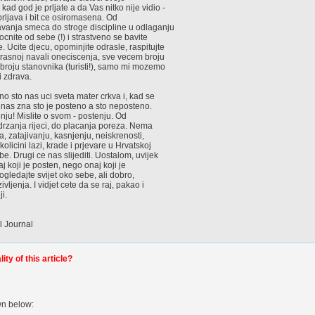
d god je prljate a da Vas nitko nije vidio -
ce prljava i bit ce osiromasena. Od
vanja smeca do stroge discipline u odlaganju
cnite od sebe (!) i strastveno se bavite
 Ucite djecu, opominjite odrasle, raspitujte
strasnoj navali oneciscenja, sve vecem broju
 broju stanovnika (turisti!), samo mi mozemo
i zdrava.
no sto nas uci sveta mater crkva i, kad se
 nas zna sto je posteno a sto neposteno.
ju! Mislite o svom - postenju. Od
rzanja rijeci, do placanja poreza. Nema
, zatajivanju, kasnjenju, neiskrenosti,
olicini lazi, krade i prjevare u Hrvatskoj
. Drugi ce nas slijediti. Uostalom, uvijek
aj koji je posten, nego onaj koji je
ogledajte svijet oko sebe, ali dobro,
vljenja. I vidjet cete da se raj, pakao i
i.
al Journal
ty of this article?
wn below: