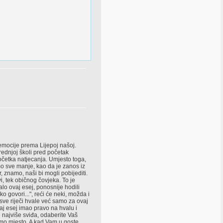
emocije prema Lijepoj našoj.
srednjoj školi pred početak
 početka natjecanja. Umjesto toga,
o sve manje, kao da je zanos iz
, znamo, naši bi mogli pobijediti.
, tek običnog čovjeka. To je
alo ovaj esej, ponosnije hodili
ko govori...", reći će neki, možda i
 sve riječi hvale već samo za ovaj
aj esej imao pravo na hvalu i
 najviše sviđa, odaberite Vaš
tamo mjesto. A kad Vam u goste