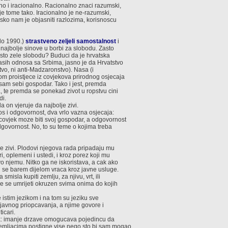
no i iracionalno. Racionalno znaci razumski,
e tome tako. Iracionalno je ne-razumski,
sko nam je objasniti razlozima, korisnoscu
do 1990.)
strastveno zeljeli samostalnost
i
e najbolje sinove u borbi za slobodu. Zasto
zasto zele slobodu? Buduci da je hrvatska
asih odnosa sa Srbima, jasno je da Hrvatstvo
stvo, ni anti-Madzaronstvo). Nasa (i
om proistjece iz covjekova prirodnog osjecaja
 sam sebi gospodar. Tako i jest, premda
, te premda se ponekad zivot u ropstvu cini
di.
 on vjeruje da najbolje zivi.
s i odgovornost, dva vrlo vazna osjecaja:
ovjek moze biti svoj gospodar, a odgovornost
govornost. No, to su teme o kojima treba
je zivi. Plodovi njegova rada pripadaju mu
i, oplemeni i ustedi, i kroz porez koji mu
o njemu. Nitko ga ne iskoristava, a cak ako
mu se barem dijelom vraca kroz javne usluge.
misla kupiti zemlju, za njivu, vrt, ili
oze se umrijeti okruzen svima onima do kojih
re istim jezikom i na tom su jeziku sve
a javnog priopcavanja, a njime govore i
ticari.
ak: imanje drzave omogucava pojedincu da
mljacima postigne vise nego sto bi sam mogao.