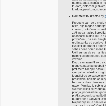
dođe stranac, ispričajte m
trudom, čistoćom, jezikom
krađom, psovkom, šutnjom
Comment #2
(Posted by
i
Probudio sam se u muci, j
nitko, nije mogao oduprij
imovinu, poku¹avao spasiti
za¹titnoga nasipa i probij
opasnosti, a glas koji je a
probuðenu, na èas, tim gla
u cilju za¹tite od poplave
kvaliteti, dogradnji i pop
sebe i neke pored mene koj
Uèili su nas da se manife
razmi¹ljali prethodnog da
vezama.
Dugo sam razmi¹ljao o svo
njegova naselja na obali N
prstiæem zaèepiti nastalu p
vjerojatno i u lektire dru
identificirao se sa svojim
prestravilo, nekima od n
bez truda i bez plaæanja. 
uteæi. Mrmljao je sebi u b
sveæenik koji se zaèudio &
pitanja, ponekad neugodna
pla¹i, sveæenik se uvrijedi
budu vjeèno zahvalni?&#822
Najèudnija mi je bila reak
znam svoj posao? ©to bi t