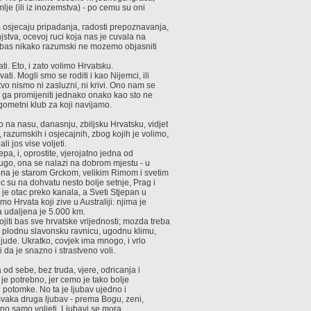
lje (ili iz inozemstva) - po cemu su oni
sjecaju pripadanja, radosti prepoznavanja,
jstva, ocevoj ruci koja nas je cuvala na
ako bas nikako razumski ne mozemo objasniti
ati. Eto, i zato volimo Hrvatsku.
i. Mogli smo se roditi i kao Nijemci, ili
tvo nismo ni zasluzni, ni krivi. Ono nam se
ga promijeniti jednako onako kao sto ne
gometni klub za koji navijamo.
 na nasu, danasnju, zbiljsku Hrvatsku, vidjet
razumskih i osjecajnih, zbog kojih je volimo,
i jos vise voljeti.
epa, i, oprostite, vjerojatno jedna od
rugo, ona se nalazi na dobrom mjestu - u
zena je starom Grckom, velikim Rimom i svetim
 su na dohvatu nesto bolje setnje, Prag i
i je otac preko kanala, a Sveti Stjepan u
o Hrvata koji zive u Australiji: njima je
a udaljena je 5.000 km.
ti bas sve hrvatske vrijednosti; mozda treba
lo plodnu slavonsku ravnicu, ugodnu klimu,
ljude. Ukratko, covjek ima mnogo, i vrlo
i da je snazno i strastveno voli.
od sebe, bez truda, vjere, odricanja i
 je potrebno, jer cemo je tako bolje
je potomke. No ta je ljubav ujedno i
 svaka druga ljubav - prema Bogu, zeni,
ljno samo voljeti. Ljubavi se mora