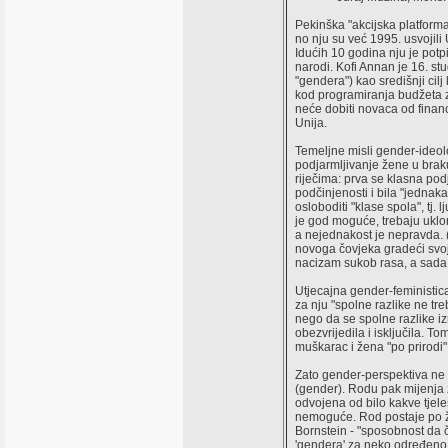
Pekinška "akcijska platfor
no nju su već 1995. usvojili U
Idućih 10 godina nju je pot
narodi. Kofi Annan je 16. st
"gendera") kao središnji cilj 
kod programiranja budžeta za
neće dobiti novaca od financ
Unija.
Temeljne misli gender-ideolo
podjarmljivanje žene u braku
riječima: prva se klasna po
podčinjenosti i bila "jednaka
osloboditi "klase spola", tj.
je god moguće, trebaju ukloni
a nejednakost je nepravda. (Z
novoga čovjeka gradeći svoj
nacizam sukob rasa, a sada
Utjecajna gender-feministic
za nju "spolne razlike ne tre
nego da se spolne razlike i
obezvrijedila i isključila. 
muškarac i žena "po prirodi"
Zato gender-perspektiva ne 
(gender). Rodu pak mijenja 
odvojena od bilo kakve tjele
nemoguće. Rod postaje po želj
Bornstein - "sposobnost da č
'gendera' za neko određeno v