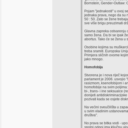
Bornstein, Gender-Outlaw: 
Pojam "jednakosti" u ovoj se
jednaka prava, nego da su n
50 : 50. Zato se žene treba
sve više brigu preuzimati drža
Glavna zapreka ostvarenju ov
samo žena. Da bi se ipak že
abortus. Tako će se žena u s
Osobine kojima su muškarci,
treba sramiti. Europska Unij
Primjera sličnih ovome koji
jako mnogo.
Homofobija
Stvorena je i nova riječ koj
parlament je 2006. usvojio "R
rasizmom, ksenofobijom i an
homofobije na svim poljima: 
bi-, trans- i ine seksualce (
donijeti antidiskriminacijsk
pozivati kada se osjete diskr
Na većini sveučilišta u zapa
u svim vladinim ustanovama.
društva".
No prava se bitka vodi - upo
spolni odgoj ima ključnu ul