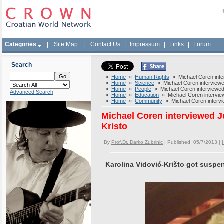
Categories
|
Site Map
|
Contact Us
|
Impressum
|
Links
|
Forum
Search
»
Home
»
Human Rights
» Michael Coren interv
»
Home
»
Science
» Michael Coren interviewed 
»
Home
»
People
» Michael Coren interviewed J
Advanced Search
»
Home
»
Education
» Michael Coren interviewe
»
Home
»
Community
» Michael Coren intervie
Michael Coren interviewed Ju
Kristo
By
Prof.Dr. Darko Zubrinic
| Published 05/7/2013 |
Karolina Vidović-Krišto got suspe