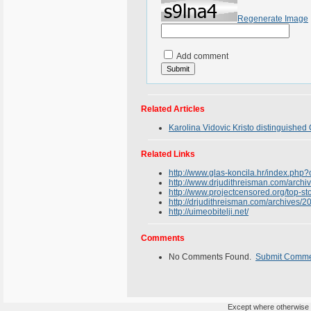
Regenerate Image
Add comment
Related Articles
Karolina Vidovic Kristo distinguished
Related Links
http://www.glas-koncila.hr/index.
http://www.drjudithreisman.com/arch
http://www.projectcensored.org/top-sto
http://drjudithreisman.com/archives/
http://uimeobitelji.net/
Comments
No Comments Found.
Submit Comm
Except where otherwise n