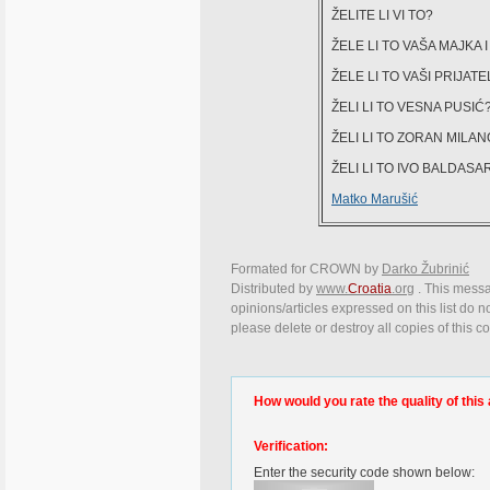
ŽELITE LI VI TO?
ŽELE LI TO VAŠA MAJKA 
ŽELE LI TO VAŠI PRIJATE
ŽELI LI TO VESNA PUSIĆ?
ŽELI LI TO ZORAN MILANO
ŽELI LI TO IVO BALDASA
Matko Marušić
Formated for CROWN by
Darko Žubrinić
Distributed by
www.
Croatia
.org
. This messa
opinions/articles expressed on this list do n
please delete or destroy all copies of this 
How would you rate the quality of this 
Verification:
Enter the security code shown below: