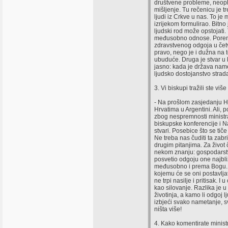
društvene probleme, neopho
mišljenje. Tu rečenicu je tr
ljudi iz Crkve u nas. To je
izrijekom formulirao. Bitno
ljudski rod može opstojati
međusobno odnose. Poreme
zdravstvenog odgoja u čet
pravo, nego je i dužna na t
ubuduće. Druga je stvar u ko
jasno: kada je država name
ljudsko dostojanstvo strad
3. Vi biskupi tražili ste v
- Na prošlom zasjedanju H
Hrvatima u Argentini. Ali, 
zbog nespremnosti ministra
biskupske konferencije i N
stvari. Posebice što se ti
Ne treba nas čuditi ta zabr
drugim pitanjima. Za život 
nekom znanju: gospodarstvu,
posvetio odgoju one najbli
međusobno i prema Bogu. Od
kojemu će se oni postavlja
ne trpi nasilje i pritisak. 
kao silovanje. Razlika je u
životinja, a kamo li odgoj 
izbjeći svako nametanje, sv
ništa više!
4. Kako komentirate minist