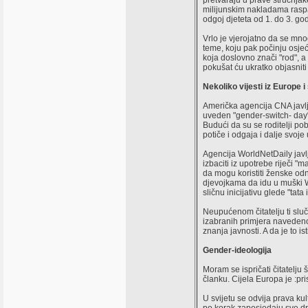
pretvaraju u prave stručnjake
milijunskim nakladama raspač
odgoj djeteta od 1. do 3. god
Vrlo je vjerojatno da se mnog
teme, koju pak počinju osjeć
koja doslovno znači "rod", a 
pokušat ću ukratko objasnit
Nekoliko vijesti iz Europe i
Američka agencija CNA javlj
uveden "gender-switch- day",
Budući da su se roditelji po
potiče i odgaja i dalje svoj
Agencija WorldNetDaily javl
izbaciti iz upotrebe riječi "
da mogu koristiti ženske odn
djevojkama da idu u muški WC
sličnu inicijativu glede "tata
Neupućenom čitatelju ti slu
izabranih primjera navedeno j
znanja javnosti. A da je to is
Gender-ideologija
Moram se ispričati čitatelju
članku. Cijela Europa je :prisi
U svijetu se odvija prava kul