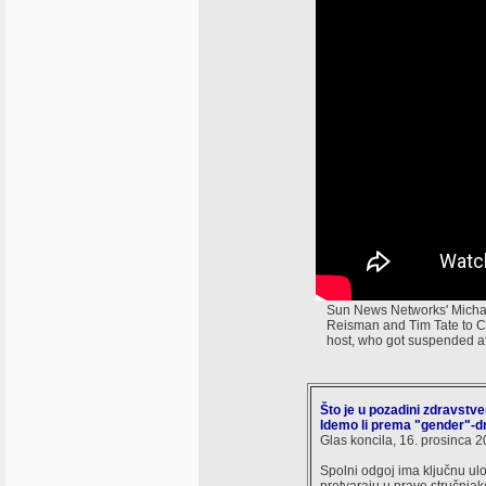
Sun News Networks' Michael
Reisman and Tim Tate to Cro
host, who got suspended af
Što je u pozadini zdravstv
Idemo li prema "gender"-d
Glas koncila, 16. prosinca 2
Spolni odgoj ima ključnu ul