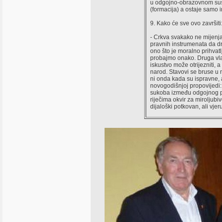
u odgojno-obrazovnom sust
(formacija) a ostaje samo i
9. Kako će sve ovo završiti
- Crkva svakako ne mijenja
pravnih instrumenata da dr
ono što je moralno prihvatl
probajmo onako. Druga vlast
iskustvo može otrijezniti, 
narod. Stavovi se bruse u
ni onda kada su ispravne, 
novogodišnjoj propovijedi: 
sukoba između odgojnog pra
riječima okvir za miroljubi
dijaloški potkovan, ali vje