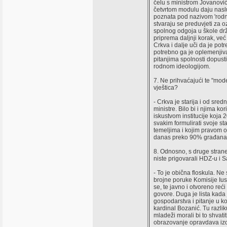
čelu s ministrom Jovanović
četvrtom modulu daju naslut
poznata pod nazivom 'rodne 
stvaraju se preduvjeti za
spolnog odgoja u škole drža
priprema daljnji korak, već 
Crkva i dalje uči da je po
potrebno ga je oplemenjiva
pitanjima spolnosti dopust
rodnom ideologijom.
7. Ne prihvaćajući te "mode
vještica?
- Crkva je starija i od sre
ministre. Bilo bi i njima k
iskustvom institucije koja 
svakim formulirati svoje sta
temeljima i kojim pravom on
danas preko 90% građana (
8. Odnosno, s druge strane,
niste prigovarali HDZ-u i
- To je obična floskula. Ne 
brojne poruke Komisije Iusti
se, te javno i otvoreno reć
govore. Duga je lista kada 
gospodarstva i pitanje u ko
kardinal Bozanić. Tu razli
mladeži morali bi to shvati
obrazovanje opravdava izos