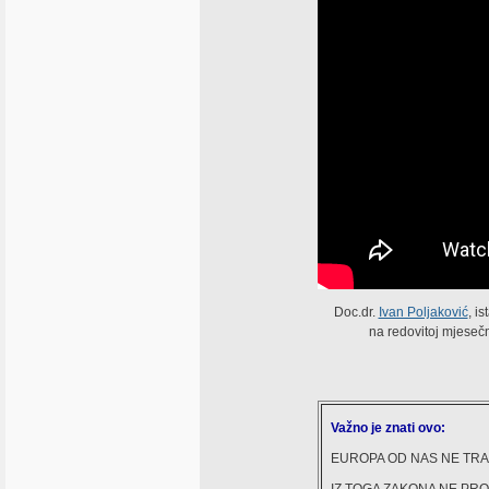
Doc.dr.
Ivan Poljaković
, i
na redovitoj mjeseč
Važno je znati ovo:
EUROPA OD NAS NE TRAŽ