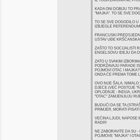
IZ TOGA ZAKONA NE PR
KADA ONI DOBIJU TO PR
"MAJKA". TO SE SVE DO
TO SE SVE DOGODILO U
IZBJEGLE REFERENDUM 
FRANCUSKI PREDSJEDNIK
USTAV UĐE KRŠĆANSKA 
ZAŠTO TO SOCIJALISTI R
ENGELSOVU IDEJU DA O
ZATO U SVAKIM IZBORIM
PODRŽAVAJU PARADE IST
POJMOVI OTAC I MAJKA?"
ONDA ĆE PREMA TOME L
OVO NIJE ŠALA, NIMALO
DJECE (VEĆ POSTOJE "
OPLODNJE - INDIJA, UKR
"OTAC" ZAMJENJUJU RIJEČ
BUDUĆI DA SE TA (STRA
PRIMJER, MORATI PISAT
VEĆINA LJUDI, NAPOSE 
RADI!!!
NE ZABORAVITE DA SU -
POJMOVE "MAJKA" I OTAC