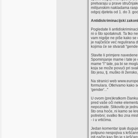
pretvaraju u prave stručnjake
milijunskim nakladama raspač
odgoj djeteta od 1. do 3. god
Antidiskriminacijski zakoni
Pogledate li antidiskriminac
ni o što spotaknuti. Ta tko n
vam nigdje ne piše kako se o
je najčešće već regulirana 
kojima će se stvarati "gende
Stavite li primjere naveden
Spominjanje mame i tate je 
mame "i" tate, pa bi se mogla
koja se može povući pri sva
što jesu, tj. muško ili žens
Na stranici web www.europe4c
formulara. Otkrivamo kako se 
'gender'..."
U ovom (pre)kratkom članku 
pred vaše oči neke elementar
nepoznate. Slikovito je jed
što ona hoće, ni kamo se kre
potrebni; svatko tko zna misl
- i u vrtićima.
Jedan komentar ipak dugujem 
potpuno nespojiva s kršćans
isti način kao što je s krš