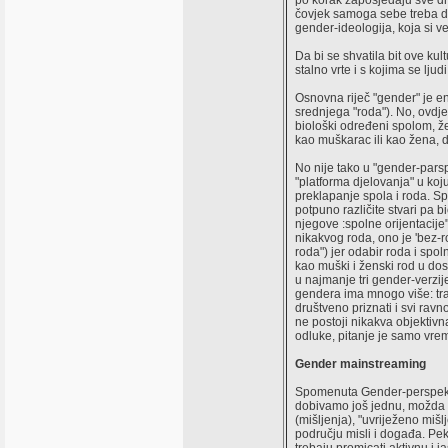
po korak zaposjedaju sve dru
čovjek samoga sebe treba dru
gender-ideologija, koja si v
Da bi se shvatila bit ove kul
stalno vrte i s kojima se ljud
Osnovna riječ "gender" je e
srednjega "roda"). No, ovdje
biološki određeni spolom, ž
kao muškarac ili kao žena, dr
No nije tako u "gender-pars
"platforma djelovanja" u ko
preklapanje spola i roda. Spol
potpuno različite stvari pa b
njegove :spolne orijentacije
nikakvog roda, ono je 'bez-ro
roda") jer odabir roda i sp
kao muški i ženski rod u do
u najmanje tri gender-verzij
gendera ima mnogo više: trans
društveno priznati i svi ravn
ne postoji nikakva objektivn
odluke, pitanje je samo vrem
Gender mainstreaming
Spomenuta Gender-perspektiv
dobivamo još jednu, možda i
(mišljenja), "uvriježeno miš
području misli i događa. Pe