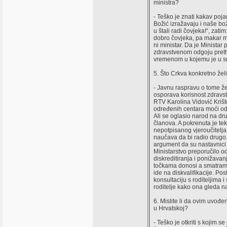
ministra?
- Teško je znati kakav poja
Božić izražavaju i naše bo
u štali radi čovjeka!“, zat
dobro čovjeka, pa makar mor
ni ministar. Da je Ministar
zdravstvenom odgoju pretho
vremenom u kojemu je u sre
5. Što Crkva konkretno žel
- Javnu raspravu o tome žel
osporava korisnost zdravs
RTV Karolina Vidović Krišt
određenih centara moći odm
Ali se oglasio narod na d
članova. A pokrenuta je te
nepotpisanog vjeroučitelja.
naučava da bi radio drugo. 
argument da su nastavnici 
Ministarstvo preporučilo o
diskreditiranja i ponižavan
točkama donosi a smatram
ide na diskvalifikacije. Po
konsultaciju s roditeljima
roditelje kako ona gleda n
6. Mislite li da ovim uvođ
u Hrvatskoj?
- Teško je otkriti s kojim 