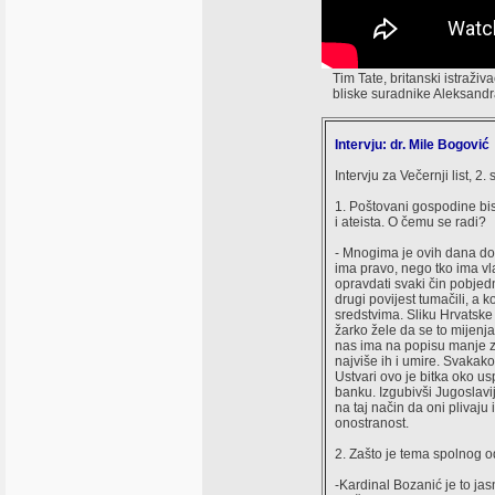
Tim Tate, britanski istraživa
bliske suradnike Aleksandr
Intervju: dr. Mile Bogović
Intervju za Večernji list, 2.
1. Poštovani gospodine bi
i ateista. O čemu se radi?
- Mnogima je ovih dana doi
ima pravo, nego tko ima vla
opravdati svaki čin pobjed
drugi povijest tumačili, a 
sredstvima. Sliku Hrvatske 
žarko žele da se to mijenja
nas ima na popisu manje za
najviše ih i umire. Svakako
Ustvari ovo je bitka oko us
banku. Izgubivši Jugoslavi
na taj način da oni plivaju 
onostranost.
2. Zašto je tema spolnog od
-Kardinal Bozanić je to jas