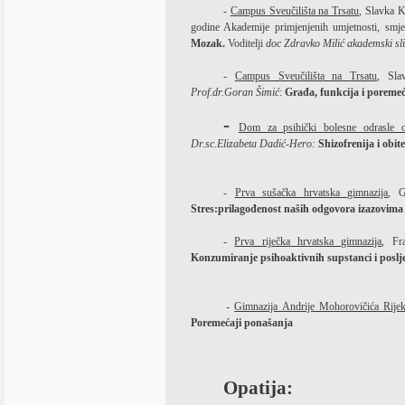
-
Campus Sveučilišta na Trsatu
, Slavka K
godine Akademije primjenjenih umjetnosti, smje
Mozak.
Voditelji
doc Zdravko Milić akademski sl
-
Campus Sveučilišta na Trsatu
, Sla
Prof.dr.Goran Šimić
:
Građa, funkcija i poreme
-
Dom za psihički bolesne odrasle 
Dr.sc.Elizabeta Dadić-Hero:
Shizofrenija i obit
-
Prva sušačka hrvatska gimnazija
, G
Stres:prilagođenost naših odgovora izazovima
-
Prva riječka hrvatska gimnazija
, Fr
Konzumiranje psihoaktivnih supstanci i poslj
-
Gimnazija
Andrije Mohorovičića Rije
Poremećaji ponašanja
Opatija: