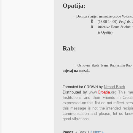
Opatija:
-
Dom za starije i nemoćne osobe Volosk
Ř
(13:00-14:00):
Prof. dr. 
Ř
štićenike Doma će obići i
iz Opatije).
Rab:
-
Osnovna škola Ivana Rabljanina-Rab
utjecaj na mozak.
Nenad Bach
Formated for CROWN by
Distributed by
www.
Croatia
.
org
This
mes
Institutions and their Friends in Croa
expressed on this list do not reflect per
this message is not the intended recipie
communication and please, let us know
good vibrations
Pages:
« Back
1
2
Next »