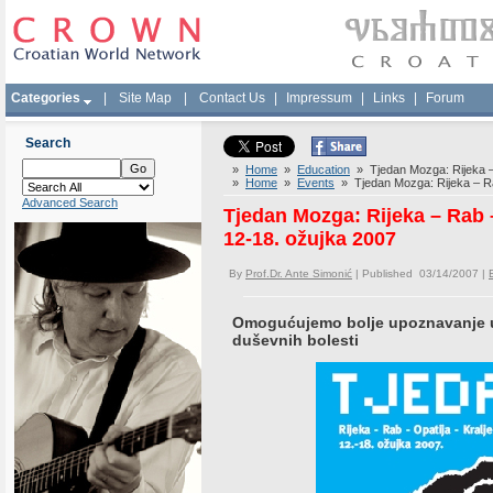
Categories
|
Site Map
|
Contact Us
|
Impressum
|
Links
|
Forum
Search
»
Home
»
Education
» Tjedan Mozga: Rijeka – R
»
Home
»
Events
» Tjedan Mozga: Rijeka – Rab
Advanced Search
Tjedan Mozga: Rijeka – Rab –
12-18. ožujka 2007
By
Prof.Dr. Ante Simonić
| Published 03/14/2007 |
Omogućujemo bolje upoznavanje uz
duševnih bolesti