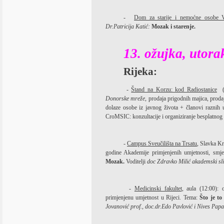
-
Dom za starije i nemoćne osobe 
Dr.Patricija Katić:
Mozak i starenje.
13. ožujka, utora
Rijeka:
-
Štand na Korzu: kod Radiostanice
Donorske mreže
, prodaja prigodnih majica, proda
dolaze osobe iz javnog života + članovi raznih
CroMSIC: konzultacije i organiziranje besplatnog
-
Campus Sveučilišta na Trsatu
, Slavka K
godine Akademije primjenjenih umjetnosti, smje
Mozak.
Voditelji
doc Zdravko Milić akademski sl
-
Medicinski fakultet
, aula (12:00): 
primjenjenu umjetnost u Rijeci. Tema:
Što je t
Jovanović prof., doc.dr.Edo Pavlović i Nives Pap