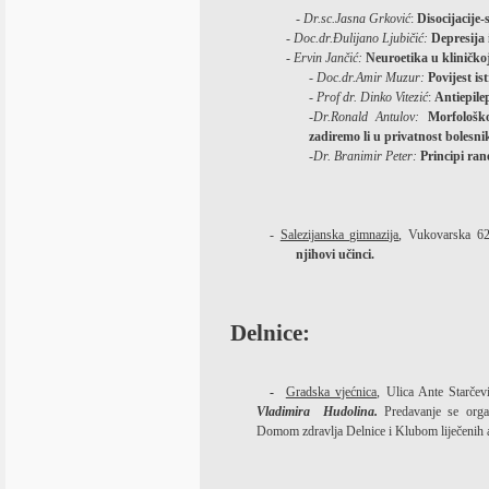
-
Dr.sc.Jasna Grković
:
Disocijacije-
-
D
oc.dr.Đulijano Ljubičić:
Depresija i
-
Ervin Jančić:
Neuroetika u kliničko
- Doc.dr.Amir Muzur:
Povijest i
-
Prof dr. Dinko Vitezić
:
Antiepilep
-
Dr.Ronald Antulov:
Morfološko 
zadiremo li u privatnost bolesni
-Dr. Branimir Peter:
Principi rane
-
Salezijanska gimnazija
, Vukovarska 62
njihovi učinci.
Delnice:
-
Gradska vjećnica
, Ulica Ante Starčev
Vladimira
Hudolina.
Predavanje se org
Domom zdravlja Delnice i Klubom liječenih a