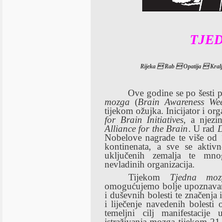
TJE
Rijeka  Rab  Opatija  Kralje
Ove godine se po šesti p
mozga
(
Brain Awareness We
tijekom ožujka. Inicijator i or
for Brain Initiatives
, a njezi
Alliance for the Brain
. U rad
D
Nobelove nagrade te više od 1
kontinenata, a sve se aktiv
uključenih zemalja te mnog
nevladinih organizacija.
Tijekom
Tjedna moz
omogućujemo bolje upoznavanj
i duševnih bolesti te značenja 
i liječenje navedenih bolesti
temeljni cilj manifestacije
istraživanja mozga tijekom 21.