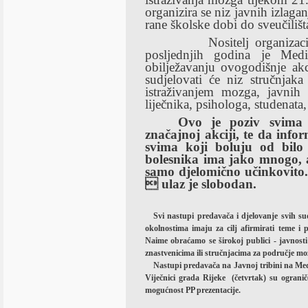
organizira se niz javnih izlagan
rane školske dobi do sveučilišt
Nositelj organizac
posljednjih godina je Medic
obilježavanju ovogodišnje akc
sudjelovati će niz stručnjaka
istraživanjem mozga, javnih 
liječnika, psihologa, studenata
Ovo je poziv svima
značajnoj akciji, te da inf
svima koji boluju od bilo 
bolesnika
ima
jako
mnogo
,
samo
djelomi
č
no
u
č
inkovito
 ulaz je slobodan.
Svi nastupi predavača i djelovanje svih 
okolnostima imaju za cilj afirmirati teme i pr
Naime obraćamo se širokoj publici - javnos
znastvenicima ili stručnjacima za područje mo
Nastupi predavača na Javnoj tribini na Med
Viječnici grada Rijeke
(četvrtak) su ograni
mogućnost PP prezentacije.