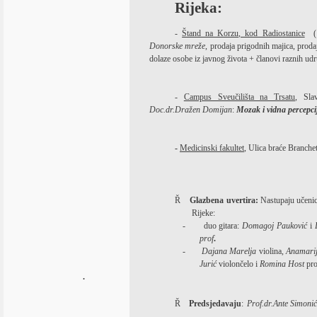
Rijeka:
-
Štand na Korzu, kod Radiostanice
(
Donorske mreže
, prodaja prigodnih majica, proda
dolaze osobe iz javnog života + članovi raznih udr
-
Campus Sveučilišta na Trsatu
, Sla
Doc.dr.Dražen Domijan
:
Mozak i vidna percepci
-
Medicinski fakultet
, Ulica braće Branche
Ř
Glazbena uvertira:
Nastupaju učenic
Rijeke:
-
duo gitara:
Domagoj Pauković
i
D
prof
.
-
Dajana Marelja
violina,
Anamarij
Jurić
violončelo i
Romina Host
pro
.
Ř
Predsjedavaju
:
Prof.dr.Ante Simonić