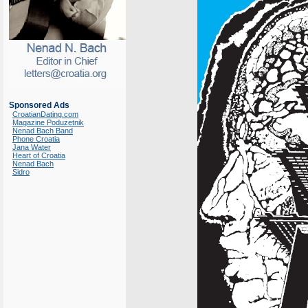
Sponsored Ads
CroatianDating.com
Magazine Poduzetnik
Nenad Bach Band
Phone Croatia
Jana Water
Heart of Croatia
Nenad Bach
Sidro