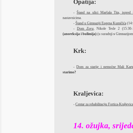
Opatija:
-
Štand na ulici Maršala Tita, ispred t
nastavnicima.
-
Štand u Gimnaziji Eugena Kumičića
(14:
-
Dom
Zora
,
Nikole Tesle 2
(15:30
(anoreksija i bulimija)
(u suradnji
s
Gimnazijom 
Krk:
-
Dom za starije i nemoćne Mali Kart
starimo?
Kraljevica:
-
Centar za rehabilitaciju Fortica-Kraljevic
14. ožujka, srijed