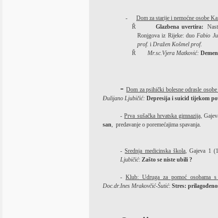
-
Dom za starije i nemoćne osobe Ka
Ř
Glazbena uvertira:
Nast
Ronjgova iz Rijeke: duo
Fabio J
prof.
i
Dražen Košmel prof
.
Ř
M
r.sc.Vjera Matković:
Demenci
-
Dom za psihički bolesne odrasle osobe
Đulijano Ljubičić:
Depresija i suicid tijekom pov
-
Prva sušačka hrvatska gimnazija,
Gajeva
san
,
predavanje o poremećajima spavanja.
-
Srednja medicinska škola
, Gajeva 1 (
Ljubičić
:
Zašto se niste ubili ?
-
Klub: Udruga za pomoć osobama s m
Doc.dr.Ines Mrakovčić-Šutić
:
Stres: prilagođen