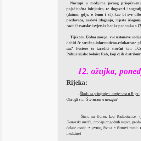
Nastupi u medijima javnog priopčavanja
pojedinačna inicijativa, te dogovori i sugest
(datum, gdje, o čemu i sl.) kao bi sve ušl
predavača, naslovi izlaganja, mjesta izlaganja
razini hrvatske i svjetske banke podataka o
T
Tijekom
Tjedna mozga
, sve ustanove socij
dobiti će stručno-informativno-edukativne p
tim?
Postere će izraditi stručni tim ŤCe
Psihijatrijske bolnice Rab, koji će ih distribu
12. ožujka, poned
Rijeka:
-
Škola za primjenjenu umjetnost u Rijeci
,
Okrugli stol:
Što znam o mozgu?
-
Štand na Korzu, kod Radiostanice
(
Donorske mreže
, prodaja prigodnih majica, proda
dolaze osobe iz javnog života + članovi raznih u
medicine)