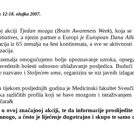
 12-18. ožujka 2007.
oj akciji
Tjedan mozga
(
Brain Awareness Week
), koja se
tiatives
, a njezin partner u Europi
je European Dana Alli
ja iz 65 zemalja na šest kontinenata, a sve se aktivnosti
zacija.
h zemalja omogućujemo bolje upoznavanje uzroka, opsega 
navedenih bolesti odnosno ublažavanje posljedica. Budući j
je nazvano i
Stoljećem uma
, organizira se niz javnih izlag
tijekom posljednjih godina je Medicinski fakultet Sveučili
aka različitih profila koji se bave mozgom i istraživanje
tičara&
u ovoj značajnoj akciji, te da informacije proslijedi
mnogo
,
a
č
esto
je
lije
č
enje
dugotrajno
i
skupo
te
samo