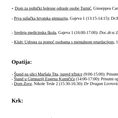
-
Dom za psihički bolesne odrasle osobe Turnić
, Giuseppea Car
-
Prva sušačka hrvatska gimnazija,
Gajeva 1 (13:15-14:15): D
r.
-
Srednja medicinska škola
, Gajeva 1 (16:00-17:00):
D
oc.dr.sc.
-
Klub: Udruga za pomoć osobama s mentalnom retardacijom
, 
Opatija:
-
Štand na ulici Maršala Tita, ispred tržnice
(9:00-15:00): Prisutn
-
Štand u Gimnaziji Eugena Kumičića
(14:00-17:00): Prisutni op
-
Dom
Zora
,
Nikole Tesle 2
(15:30-16:30):
Dr Dragan Lovrović
Krk: