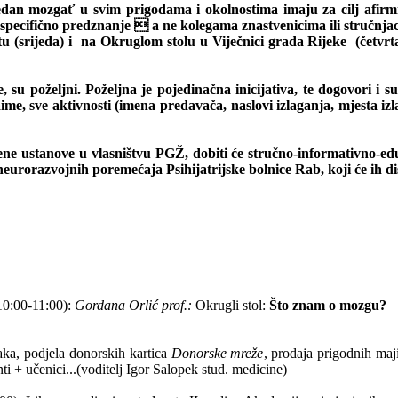
dan mozgať u svim prigodama i okolnostima imaju za cilj afirmira
a specifično predznanje  a ne kolegama znastvenicima ili stručnj
 (srijeda) i
na Okruglom stolu u Viječnici grada Rijeke
(četvr
su poželjni. Poželjna je pojedinačna inicijativa, te dogovori i su
me, sve aktivnosti (imena predavača, naslovi izlaganja, mjesta izlag
tvene ustanove u vlasništvu PGŽ, dobiti će stručno-informativno-
 neurorazvojnih poremećaja Psihijatrijske bolnice Rab, koji će ih 
(10:00-11:00):
Gordana Orlić prof.:
Okrugli stol:
Što znam o mozgu?
taka, podjela donorskih kartica
Donorske mreže
, prodaja prigodnih maj
ti + učenici...(voditelj Igor Salopek stud. medicine)