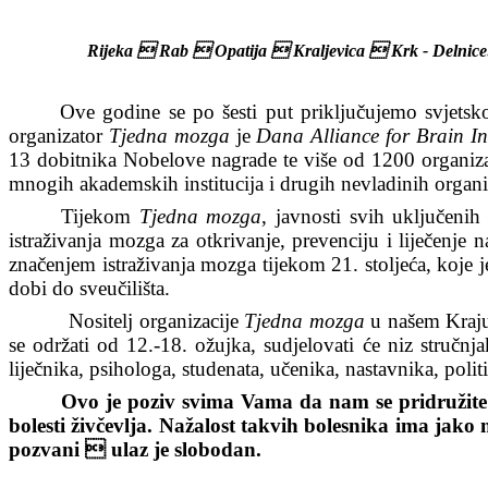
Rijeka  Rab  Opatija  Kraljevica  Krk - Delnice:
Ove godine se po šesti put priključujemo svjetsk
organizator
Tjedna mozga
je
Dana Alliance for Brain Ini
13 dobitnika Nobelove nagrade te više od 1200 organizaci
mnogih akademskih institucija i drugih nevladinih organi
Tijekom
Tjedna mozga
, javnosti svih uključeni
istraživanja mozga za otkrivanje, prevenciju i liječenje 
značenjem istraživanja mozga tijekom 21. stoljeća, koje 
dobi do sveučilišta.
Nositelj organizacije
Tjedna mozga
u našem Kraju 
se održati od 12.-18. ožujka, sudjelovati će niz stručnj
liječnika, psihologa, studenata, učenika, nastavnika, poli
Ovo je poziv svima Vama da nam se pridružite 
bolesti živčevlja.
Na
ž
alost
takvih
bolesnika
ima
jako
pozvani  ulaz je slobodan.