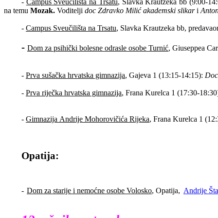
-
Campus Sveučilišta na Trsatu
, Slavka Krautzeka bb (9:00-14:
na temu
Mozak.
Voditelji
doc Zdravko Milić akademski slikar
i
Anton
-
Campus Sveučilišta na Trsatu
, Slavka Krautzeka bb, predavao
-
Dom za psihički bolesne odrasle osobe Turnić
, Giuseppea Car
-
Prva sušačka hrvatska gimnazija
, Gajeva 1 (13:15-14:15):
Doc.
-
Prva riječka hrvatska gimnazija
, Frana Kurelca 1 (17:30-18:30
-
Gimnazija
Andrije Mohorovičića Rijeka
, Frana Kurelca 1 (12:
Opatija:
-
Dom za starije i nemoćne osobe Volosko
, Opatija,
Andrije Št