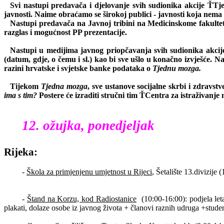
Svi nastupi predavača i djelovanje svih sudionika akcije ŤTje
javnosti. Naime obraćamo se širokoj publici - javnosti koja nem
Nastupi predavača na Javnoj tribini na Medicinskome fakultetu
razglas i mogućnost PP prezentacije.
Nastupi u medijima javnog priopčavanja svih sudionika akcije, 
(datum, gdje, o čemu i sl.) kao bi sve ušlo u konačno izvješće. Nai
razini hrvatske i svjetske banke podataka o
Tjednu mozga.
Tijekom
Tjedna mozga
, sve ustanove socijalne skrbi i zdravs
ima s tim?
Postere će izraditi stručni tim ŤCentra za istraživanje
12. ožujka, ponedjeljak
Rijeka:
-
Škola za primjenjenu umjetnost u Rijeci
, Šetalište 13.divizije 
-
Štand na Korzu, kod Radiostanice
(10:00-16:00): podjela le
plakati, dolaze osobe iz javnog života + članovi raznih udruga +studen