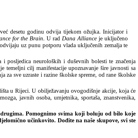
 već desetu godinu odvija tijekom ožujka. Inicijator i
ance for the Brain
. U rad
Dana Alliance
je uključeno
 odvijaju uz punu potporu vlada uključenih zemalja te
i posljedica neuroloških i duševnih bolesti te značenja
e temeljni cilj manifestacije upoznavanje šire javnosti sa
anja za sve uzraste i razine školske spreme, od rane školske
šta u Rijeci. U obilježavanju ovogodišnje akcije, koja će
m mozga, javnih osoba, umjetnika, sportaša, znanstvenika,
te drugima. Pomognimo svima koji boluju od bilo koje
djelomi
č
no
u
č
inkovito
. Dođite na naše skupove, svi ste