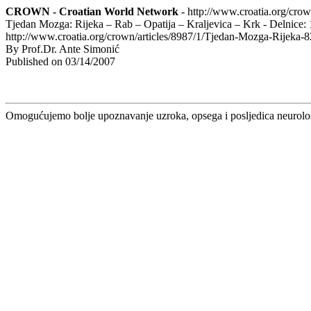
CROWN - Croatian World Network
- http://www.croatia.org/cro
Tjedan Mozga: Rijeka – Rab – Opatija – Kraljevica – Krk - Delnice:
http://www.croatia.org/crown/articles/8987/1/Tjedan-Mozga-Rijeka-
By Prof.Dr. Ante Simonić
Published on 03/14/2007
Omogućujemo bolje upoznavanje uzroka, opsega i posljedica neurološ