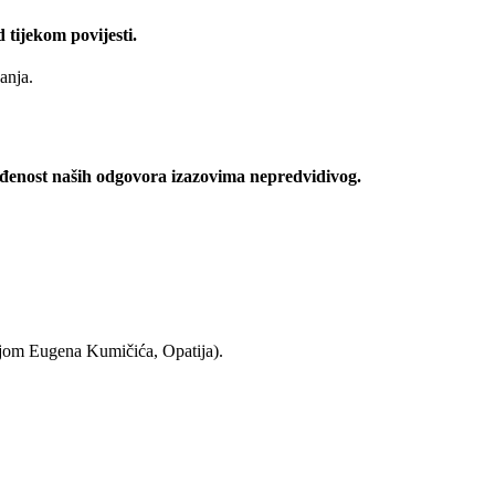
d tijekom povijesti.
anja.
ođenost naših odgovora izazovima nepredvidivog.
om Eugena Kumičića, Opatija).