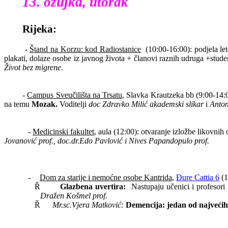
13. ožujka, utorak
Rijeka:
-
Štand na Korzu: kod Radiostanice
(10:00-16:00): podjela le
plakati, dolaze osobe iz javnog života + članovi raznih udruga +stud
Život bez migrene
.
-
Campus Sveučilišta na Trsatu
, Slavka Krautzeka bb (9:00-14:
na temu
Mozak.
Voditelji
doc Zdravko Milić akademski slikar
i
Anton
-
Medicinski fakultet
, aula (12:00): otvaranje
izložbe likovnih 
Jovanović prof., doc.dr.Edo Pavlović i Nives Papandopulo prof.
-
Dom za starije i nemoćne osobe Kantrida
,
Đure Cattia 6
(1
Ř
Glazbena uvertira:
Nastupaju učenici i profesori
Dražen Košmel prof
.
Ř
M
r.sc.Vjera Matković:
Demencija: jedan od najvećih 