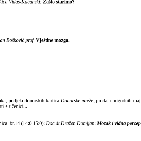
kica Vidas-Kaćanski:
Zašto starimo?
an Bošković prof
:
Vještine mozga.
taka, podjela donorskih kartica
Donorske mreže
, prodaja prigodnih maj
i + učenici...
nica
br.14 (14:0-15:0):
Doc.dr.Dražen Domijan
:
Mozak i vidna percepc