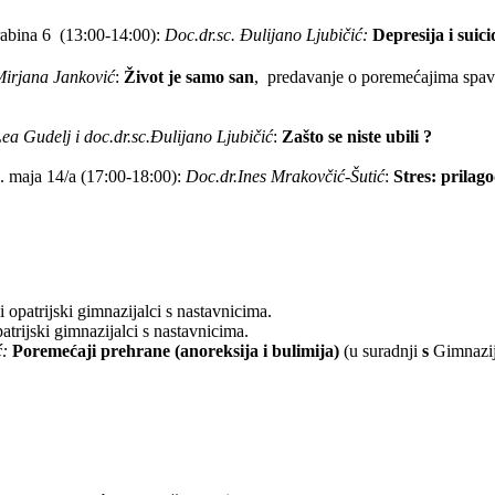
abina 6
(13:00-14:00):
Doc.dr.sc. Đulijano Ljubičić:
Depresija i suici
Mirjana Janković
:
Život je samo san
,
predavanje o poremećajima spav
Lea Gudelj i doc.dr.sc.Đulijano Ljubičić
:
Zašto se niste ubili ?
1. maja 14/a (17:00-18:00):
Doc.dr.Ines Mrakovčić-Šutić
:
Stres: prilag
i opatrijski gimnazijalci s nastavnicima.
atrijski gimnazijalci s nastavnicima.
:
Poremećaji prehrane (anoreksija i bulimija)
(u suradnji
s
Gimnazij