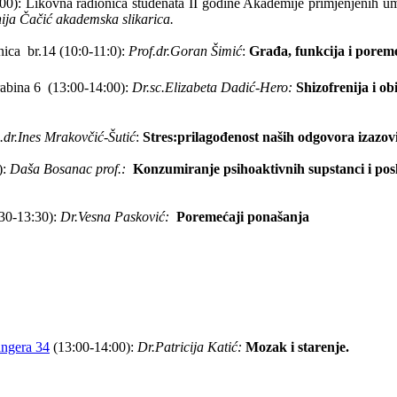
00): Likovna radionica
studenata II godine Akademije primjenjenih umj
ija Čačić akademska slikarica.
nica
br.14 (10:0-11:0):
Prof.dr.Goran Šimić
:
Građa, funkcija i porem
abina 6
(13:00-14:00):
Dr.sc.Elizabeta Dadić-Hero:
Shizofrenija i ob
dr.Ines Mrakovčić-Šutić
:
Stres:prilagođenost naših odgovora izazo
):
Daša Bosanac prof.:
Konzumiranje psihoaktivnih supstanci i pos
30-13:30):
Dr.Vesna Pasković:
Poremećaji ponašanja
angera 34
(13:00-14:00):
Dr.Patricija Katić:
Mozak i starenje.