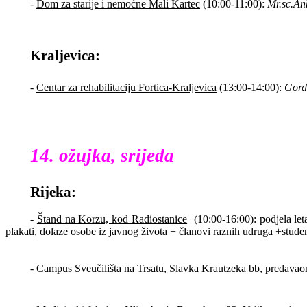
-
Dom za starije i nemoćne Mali Kartec
(10:00-11:00):
Mr.sc.An
Kraljevica:
-
Centar za rehabilitaciju Fortica-Kraljevica
(13:00-14:00):
Gord
14. ožujka, srijeda
Rijeka:
-
Štand na Korzu, kod Radiostanice
(10:00-16:00): podjela le
plakati, dolaze osobe iz javnog života + članovi raznih udruga +student
-
Campus Sveučilišta na Trsatu
, Slavka Krautzeka bb, predavao