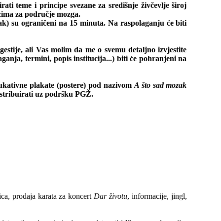
ti teme i principe svezane za središnje živčevlje široj
acima za područje mozga.
tak) su ograničeni na 15 minuta. Na raspolaganju će biti
gestije, ali Vas molim da me o svemu detaljno izvjestite
anja, termini, popis institucija...) biti će pohranjeni na
edukativne plakate (postere) pod nazivom
A što sad mozak
distribuirati uz podršku PGŽ.
ica, prodaja karata za koncert
Dar životu
, informacije, jingl,