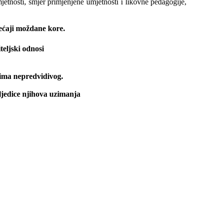
etnosti, smjer primjenjene umjetnosti i likovne pedagogije,
ećaji moždane kore.
iteljski odnosi
vima nepredvidivog.
ljedice njihova uzimanja