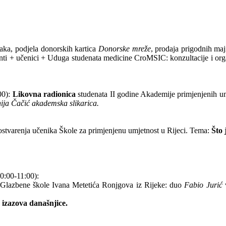
taka, podjela donorskih kartica
Donorske mreže
, prodaja prigodnih maj
enti + učenici + Uduga studenata medicine CroMSIC: konzultacije i org
00):
Likovna radionica
studenata II godine Akademije primjenjenih um
ija Čačić akademska slikarica.
ostvarenja učenika
Škole za primjenjenu umjetnost u Rijeci. Tema:
Što
0:00-11:00):
Glazbene škole Ivana Metetića Ronjgova iz Rijeke: duo
Fabio Jurić
izazova današnjice.