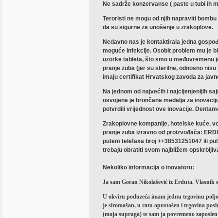
Ne sadrže konzervanse ( paste u tubi ih m
Teroristi ne mogu od njih napraviti bombu 
da su sigurne za unošenje u zrakoplove.
Nedavno nas je kontaktirala jedna gospođa 
moguće infekcije. Osobit problem mu je bi
uzorke tableta, što smo u međuvremenu još
pranje zuba (jer su sterilne, odnosno nisu 
imaju certifikat Hrvatskog zavoda za javn
Na jednom od najvećih i najcijenjenijih
osvojena je brončana medalja za inovaciju
potvrdili vrijednost ove inovacije. Dentame
Zrakoplovne kompanije, hotelske kuće, vojs
pranje zuba izravno od proizvođača: ERDU
putem telefaxa broj ++38531251047 ili p
trebaju obratiti svom najbližem opskrblji
Nekoliko informacija o inovatoru:
Ja sam Goran Nikolašević iz Erduta. Vlasnik s
U okviru poduzeća imam jednu trgovinu poljo
je siromašan, u ratu opustošen i trgovina pos
(moja supruga) te sam ja povremeno zaposlen 