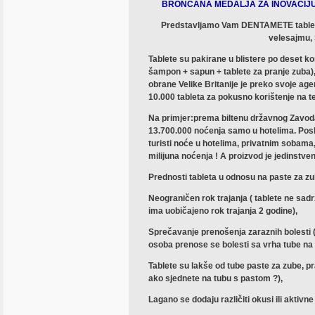
BRONČANA MEDALJA ZA INOVACIJ
Predstavljamo Vam DENTAMETE tablete
velesajmu,
Tablete su pakirane u blistere po deset ko
šampon + sapun + tablete za pranje zuba)
obrane Velike Britanije je preko svoje ag
10.000 tableta za pokusno korištenje na t
Na primjer:prema biltenu državnog Zavoda 
13.700.000 noćenja samo u hotelima. Poslov
turisti noće u hotelima, privatnim sobama
milijuna noćenja ! A proizvod je jedinstven
Prednosti tableta u odnosu na paste za zu
Neograničen rok trajanja ( tablete ne sad
ima uobičajeno rok trajanja 2 godine),
Sprečavanje prenošenja zaraznih bolesti ( 
osoba prenose se bolesti sa vrha tube na
Tablete su lakše od tube paste za zube, pra
ako sjednete na tubu s pastom ?),
Lagano se dodaju različiti okusi ili aktivne t