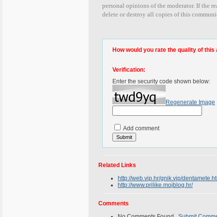
personal opinions of the moderator. If the re
delete or destroy all copies of this communi
How would you rate the quality of this 
Verification:
Enter the security code shown below:
Regenerate Image
Add comment
Related Links
http://web.vip.hr/gnik.vip/dentamete.h
http://www.prilike.mojblog.hr/
Comments
No Comments Found.
Submit Comm