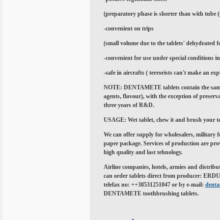
(preparatory phase is shorter than with tube 
-
convenient on trips
(small volume due to the tablets' dehydrated f
-
convenient for use under special conditions
in
-
safe in aircrafts ( terrorists can't make an ex
NOTE:
DENTAMETE tablets contain the same i
agents, flavour), with the exception of preserva
three years of R&D.
USAGE:
Wet tablet, chew it and brush your t
We can offer supply for wholesalers, military for
paper package. Services of production are pro
high quality and last tehnology.
Airline companies, hotels, armies and distrib
can order tablets direct from producer: ERDU
telefax no: ++38531251047 or by e-mail:
denta
DENTAMETE toothbrushing tablets.