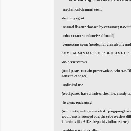
-
mechanical cleaning agent
-
foaming agent
-
natural flavour choosen by consumer, now it 
-
colour (natural colour  chlorofil)
-
connecting agent (needed for granulating and
SOME ADVANTAGES OF "DENTAMETE"
-
no preservatives
(toothpastes contain preservatives, whereas
liable to changes)
-
unlimited use
(toothpastes have a limited shelf life, mostly t
-
hygienic packaging
(with toothpastes, a so-called Ťping-pongť inf
toothpaste is sqeezed out, the tube touches di
infections like AIDS, hepatitis, influenza etc.)
-
positive ergonomic effect