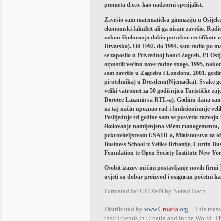
prometa d.o.o. kao nadzorni specijalist.
Završio sam matematičku gimnaziju u Osijeku
ekonomski fakultet ali ga nisam završio. Rad
nakon školovanja dobio potrebne certifikate o
Hrvatska). Od 1992. do 1994. sam radio po ma
se zaposlio u Privrednoj banci Zagreb, PJ Osij
otpustili većinu nove radne snage. 1995. nak
sam završio u Zagrebu i Londonu. 2001. godin
pirotehnika) u Dresdenu(Njemačka). Svake go
veliki vatromet za 50 godišnjicu Turističke za
Dorotee Lazanin sa RTL-a). Godinu dana sam 
na taj način upoznao rad i funkcioniranje veli
Poslijednje tri godine sam se posvetio razvoj
školovanje namijenjeno višem managementu, k
pokroviteljstvom USAID-a, Ministarstva za ob
Business School iz Velike Britanije, Curtin Bu
Foundation te Open Society Institute New Yor
Osobit izazov mi čini postavljanje novih firmi
uvjeti su dobar proizvod i osiguran početni kap
Formated for CROWN by Nenad Bach
Distributed by
www.
Croatia
.org
. This mess
their Friends in Croatia and in the World. Th