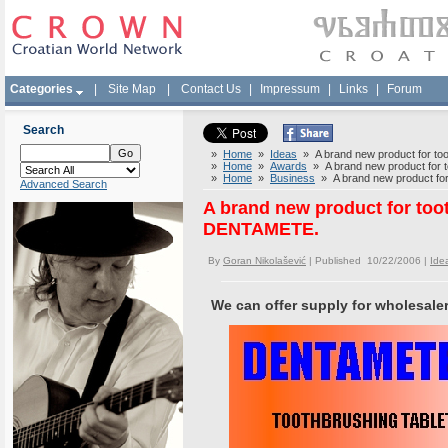
Categories
|
Site Map
|
Contact Us
|
Impressum
|
Links
|
Forum
Search
»
Home
»
Ideas
» A brand new product for to
»
Home
»
Awards
» A brand new product for 
»
Home
»
Business
» A brand new product for
Advanced Search
A brand new product for toot
DENTAMETE.
By
Goran Nikolašević
| Published 10/22/2006 |
Ide
We can offer supply for wholesalers