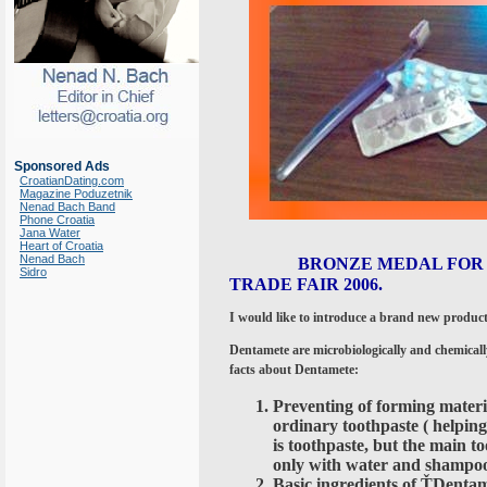
Sponsored Ads
CroatianDating.com
Magazine Poduzetnik
Nenad Bach Band
Phone Croatia
Jana Water
Heart of Croatia
Nenad Bach
BRONZE MEDAL FOR
Sidro
TRADE FAIR 2006.
I would like to introduce a brand new produ
Dentamete are microbiologically and chemicall
facts about Dentamete:
Preventing of forming materia
ordinary toothpaste ( helping
is toothpaste, but the main t
only with water and shampoo?
Basic ingredients of ŤDentam