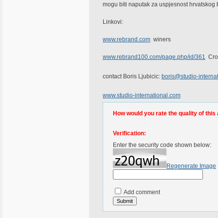
mogu biti naputak za uspjesnost hrvatskog b
Linkovi:
www.rebrand.com
winers
www.rebrand100.com/page.php/id/361
Croa
contact Boris Ljubicic:
boris@studio-interna
www.studio-international.com
How would you rate the quality of this 
Verification:
Enter the security code shown below:
Regenerate Image
Add comment