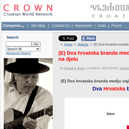
Categories
|
Site Map
|
Contact Us
|
Impressum
|
Links
|
Forum
Search
»
Home
»
Awards
» (E) Dva hrvatska branda me
(E) Dva hrvatska branda medj
Advanced Search
na djelu
By
Nenad N. Bach
| Published 06/14/2006 |
Award
(E) Dva hrvatska branda medju najb
Dva
Hrvatska
b