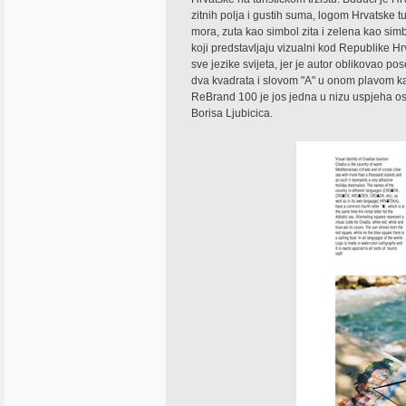
zitnih polja i gustih suma, logom Hrvatske t
mora, zuta kao simbol zita i zelena kao simb
koji predstavljaju vizualni kod Republike H
sve jezike svijeta, jer je autor oblikovao p
dva kvadrata i slovom "A" u onom plavom ka
ReBrand 100 je jos jedna u nizu uspjeha ost
Borisa Ljubicica.