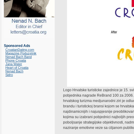
Sponsored Ads
CroatianDating.com
Magazine Poduzetnik
Nenad Bach Band
Phone Croatia
Jana Water
Heart of Croatia
Nenad Bach
Sidro
Logo Hrvatske turisticke zajednice je 15. 
pobjednika nagrade ReBrand 100 za 2006. 
hrvatskog turizma medjunarodni ziri je odlu
brandu i turistickoj bransi kojom se hrvatsk
najdinamicnijih i najuspjesnije preoblikovani
kojima su izabrani pobjednici najboljih preo
poboljsanje strategijske objektivnosti, nad
naziranje emotivne veze sa ciljanom publik