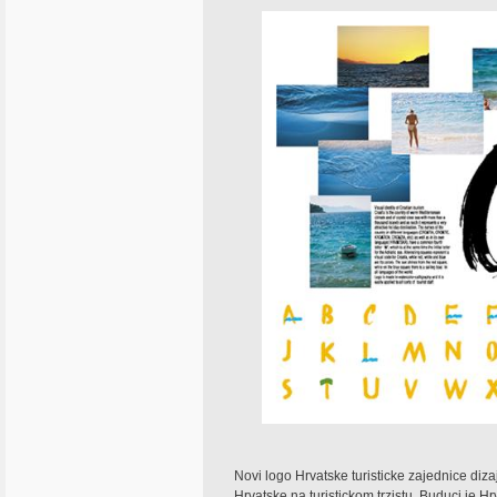
Novi logo Hrvatske turisticke zajednice diza
Hrvatske na turistickom trzistu. Buduci je H