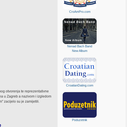
CroAmPro.com
Nenad Bach Band
New Album
CroatianDating.com
mog otvorenja te reprezentativne
na u Zagreb a nazivom i izgledom
 zacijelo su je zamijetili.
Poduzetnik
e