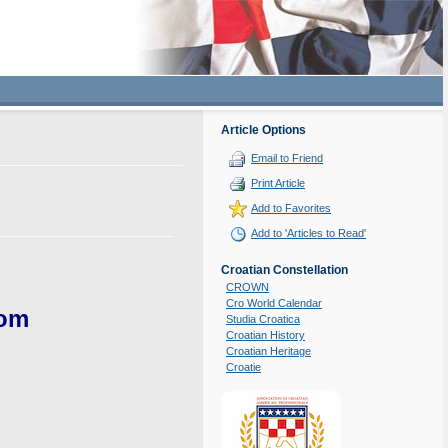
Article Options
Email to Friend
Print Article
Add to Favorites
Add to 'Articles to Read'
Croatian Constellation
CROWN
Cro World Calendar
kom
Studia Croatica
Croatian History
Croatian Heritage
Croatie