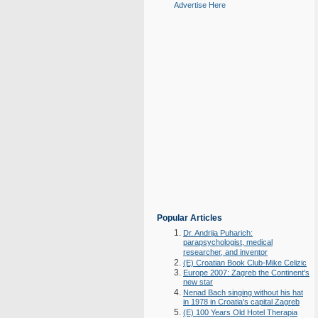
Advertise Here
Popular Articles
Dr. Andrija Puharich:
parapsychologist, medical
researcher, and inventor
(E) Croatian Book Club-Mike Celizic
Europe 2007: Zagreb the Continent's
new star
Nenad Bach singing without his hat
in 1978 in Croatia's capital Zagreb
(E) 100 Years Old Hotel Therapia