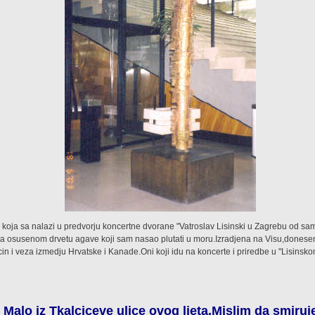
 koja sa nalazi u predvorju koncertne dvorane "Vatroslav Lisinski u Zagrebu od sa
a osusenom drvetu agave koji sam nasao plutati u moru.Izradjena na Visu,donese
cin i veza izmedju Hrvatske i Kanade.Oni koji idu na koncerte i priredbe u "Lisinskom"
Malo iz Tkalciceve ulice ovog ljeta.Mislim da smiruj