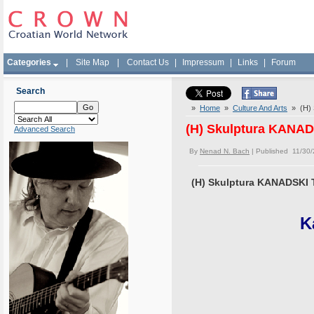
Categories
|
Site Map
|
Contact Us
|
Impressum
|
Links
|
Forum
Search
»
Home
»
Culture And Arts
» (H) 
(H) Skulptura KANAD
Advanced Search
By
Nenad N. Bach
| Published 11/30
(H) Skulptura KANADSKI 
K