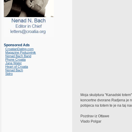
Sponsored Ads
CroatianDating.com
Magazine Poduzetnik
Nenad Bach Band
Phone Croatia
Jana Water
Heart of Croatia
Nenad Bach
Sidro
Moja skulptura "Kanadski totem"
koncertne dvorane.Radjena je n
potsjeca na totem te je na taj na
Pozdrav iz Ottawe
Vlado Polgar