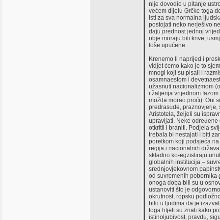
nije dovodio u pitanje ust
većem dijelu Grčke toga do
isti za sva normalna ljuds
postojati neko nerješivo ne
daju prednost jednoj vrijed
obje moraju biti krive, us
loše upućene.
Krenemo li naprijed i presk
vidjet ćemo kako je to sje
mnogi koji su pisali i razmi
osamnaestom i devetnaestom
užasnuti nacionalizmom (o
i žaljenja vrijednom fazom 
možda morao proći). Oni su
predrasude, praznovjerje, 
Aristotela, željeli su ispr
upravljati. Neke određene e
otkritii i braniti. Podjela 
trebala bi nestajati i biti 
poretkom koji podsjeća na 
regija i nacionalnih država
skladno ko-egzistiraju unu
globalnih institucija – su
srednjovjekovnom papinstvu
od suvremenih pobornika gl
onoga doba bili su u osnovi
ustanoviti što je odgovorn
okrutnost, ropsku podložnos
bilo u ljudima da je izazva
toga htjeli su znati kako po
istinoljubivost, pravdu, si