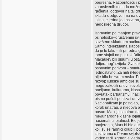
pogrešna. Razboritošću i 
znanstvenih metoda možem
rješenja; odgovor na taj dr
skladu s odgovorima na ov
istina je jedna jedinstvena
nedosljedna drugoj.
Ispravnim poimanjem pravila
psihološko–društvenim sv
savršeno skladnom načinu ž
Samo intelektualna slabost 
da je to lako – ili prirodn
tome stajati na putu. U Brit
Macauley bili sigurni u ostv
dotjeranog" svijeta. Svakak
osnovnim porivom – smatra
jednostavno. Za njih (Hegel
nije bila bezvremenska. Po
razvoj; ljudske ambicije s
mogu zakočiti ratovi, rev
nacijama, kulturama, klas
povratak barbarizmu i nac
bismo počeli postizati uni
Nacionalizam je postojao, al
korak unatrag, a njegova p
posao. Marx je smatrao da
međunarodne klasne lojal
nacionalnu lojalnost. Bio j
povjerenja; Marx bi bio d
koji su se radnici okupili 
zastavama u Prvom svjetskom
vođen radi izgradnje vlada