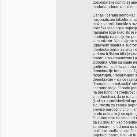
gospodarske kontrole) nije
međunarodnom radničkom 
Danas liberalni demokrati
nacionalizam također ana
može se reći donekle s raz
politička ideologija najbolja
najmanje loša (kao što je r
ideologija na posljetku por
komunizam. Njih dvije su s
uglavnom smatrale suprot
ideološke borbe za srca i 
vođena tržištem bila je ja
ambicijama komunizma i po
globalna. Obje su imale n
gorljivosti. Ipak, ta potreb
demokracije treba biti paž
raspravljati, i raspravljalo 
demokracije – da će različ
"liberalnu demokraciju" shva
liberalne ideje Zapada je
na prešutnoj netrpeljivos
vrijednostima; da je istica
(kad su suprotstavljeni npr.
sigurnosti) za zemlje poput
previše eurocentrično ili 
među onima koji se opiru gl
čak i kad nisu nacionalisti 
da su građani kao pojedin
zanemareni u odnosu na sv
multinacionalista, bezlični
Svjetskoj banci, MMF–u ili 