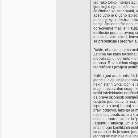
jednako toliko interpretaci
ljudi koji o njemu pišu; kao
će čimbenike zanemariti, a 
apsolutno je ključno izbjeć
postoji jezgra i fiksirani sk
naciju čini onim što ona je
određivanje "nacije" i "kultu
institucije poput pravnog s
dok se navike, ukusi, konven
se preoblikuje i prepravlja.
Dakle, oba sam pojma ocrt
Zanima me kako nacionali
globalizaciju i obrnuto 
odnosu. Razmotrimo stoga 
teoretičare i povijest politič
Koliko god anakronistički b
jedne ili dviju linija globa
nekih starih Grka; točnije
imaju univerzalnu snagu kr
veliki intelektualni odličnici
da prave sklonosti pomij
čovjeku jednostavno reći, i
ispravno u ovoj ili onoj sit
pravi odgovor, iako ga je 
nije bila globalizacija u kra
osobito uporno tvrdio da "p
(agentu) i situaciji. On je 
ima mnogo konfliktnih polit
smatrao je da je samo jedan
jednog od njih nije bila lib