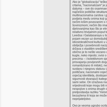
Ako je "globalizaciju" teško
crtama, "nacionalizam" je j
datuma – sve do osamnaest
najčešće političke struktur
multinacionalna carstva i 
podjela među onima koji g
nečim lošim povezanim s 
šovinizmom; nečim što ima
djelovanjima kao što je etni
relativno trivijalnim poput
Leedsa i Galatasaraya u Is
pojam vezan uz domoljublj
idiosinkratičnost kulture u 
obilježja i posebnosti naci
država s vlastitim središte
obično je to nešto vezano
kugle, neko mjesto; ovisi 
precima – i kolektivnom sj
prisvajanju povijesnih doga
romantizirano ili mitski); n
sustavu i njegovu statusu
političara; nacionalni osj
osjećaj identiteta, dostojans
sigurnosti stvarajući kateg
sami sebe. On izražava naše
vrijednosti koje mogu biti 
nespojive s onima drugih 
pretpostavlja razliku "mi/on
bezazlena ili koja se može 
neprijateljstvo.
Ovo je veoma ugrubo ocrtan