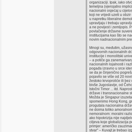
organizaciji. Ipak, iako otv
temeljna (vjerojatno implic
nacionalni osjećaj u cijelo
koji ne vrijedi uzeti u ob
u napretku liberalne demo
upravljaju i trebaju upravlj
a ne povijest i zemljopis. P
povlačenje državne suvere
institucijama kao što se n
novim nadnacionalnim preu
Mnogi su, međutim, užasnu
odgovornih nacionalnih d
institucije i monolitski uni
– a potiče ga zanemarivanj
nacionalnih lojalnosti i razl
pogađa izravno u srce ident
se da je činjenično pogreš
pojavilo se više od 20 nov
žestoko krvoproliće ili be
bivše Jugoslavije, od Čehos
Istočni Timor ... itd. Napro
države i transnacionalne s
Možda je Singapur izuzetak
spomenimo Hong Kong, gr
progutala nacionalna držav
ne doima toliko amoralnom
nemoralnom: moralni razlo
ako hipokrizija nije najdjel
ciljeva koje globalizacija 
primjer: američko zauziman
stvar" – Kuvajt je trebao i