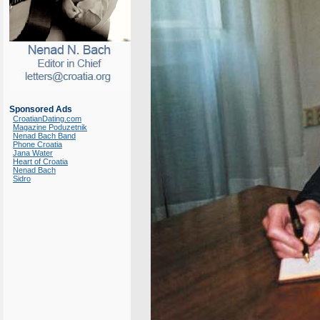
Sponsored Ads
CroatianDating.com
Magazine Poduzetnik
Nenad Bach Band
Phone Croatia
Jana Water
Heart of Croatia
Nenad Bach
Sidro