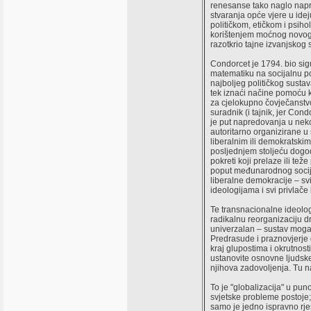
renesanse tako naglo napr
stvaranja opće vjere u idej
političkom, etičkom i psih
korištenjem moćnog novog al
razotkrio tajne izvanjskog s
Condorcet je 1794. bio si
matematiku na socijalnu poli
najboljeg političkog sustav
tek iznaći načine pomoću k
za cjelokupno čovječanstv
suradnik (i tajnik, jer Cond
je put napredovanja u nekoj
autoritarno organizirane u
liberalnim ili demokratski
posljednjem stoljeću dogodil
pokreti koji prelaze ili tež
poput međunarodnog socija
liberalne demokracije – sv
ideologijama i svi privlače
Te transnacionalne ideologi
radikalnu reorganizaciju dr
univerzalan – sustav mogao
Predrasude i praznovjerje gu
kraj glupostima i okrutnost
ustanovite osnovne ljudske
njihova zadovoljenja. Tu n
To je "globalizacija" u pun
svjetske probleme postoje; 
samo je jedno ispravno rje