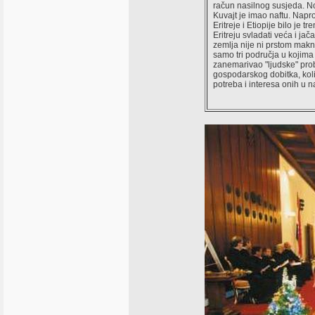
račun nasilnog susjeda. No
Kuvajt je imao naftu. Napro
Eritreje i Etiopije bilo je t
Eritreju svladati veća i jač
zemlja nije ni prstom mak
samo tri područja u kojima j
zanemarivao "ljudske" pro
gospodarskog dobitka, koli
potreba i interesa onih u 