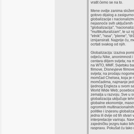
vratit ćemo se na to.
Mene ovdje zanima složeni
gotovo dijalog a zasigurn
globalizacije i nacionalizm
nejasnoće svih uključenih
"globalizacija", "nacionaliz
"multikulturalizam", te uz
"etnik", "rasa", "pleme", "d
iznijansirati. Najprije ću, 
ocrtati svakog od njih.
Globalizacija: izaziva po
odjeću Nike, anonimnost i 
centara diljem svijeta; na 
na WTO, MMF, Svjetsku ban
filmove, Disneyjeve filmove
svijeta; na prodaju nogome
momčad Chelsea, koja je 
momčadima, najmanje jedn
ijednog Engleza u svom sas
World Wide Web; posebice
zemalja u razvoju. Sve u 
globalizacija uključuje te
globalne ekonomije, maso
ogromnih multinacionalnih 
politike i izvjesnu globali
jedna ili dvije od tih stvari
interpretacije variraju. N
zajedničku jezgru kako bih
raspravu. Pokušat ću tako 