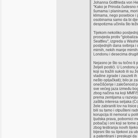
Johanna Gottfrieda von He
"Kako je Priroda čudesno 
šumama i planinama, morim
klimama, nego posebice i j
osobinama samo da bi dje
despotizma učinila što tež
Tijekom nekoliko posljedn
prosvjeda protiv "globalizac
Seattleu", izgreda u Washi
posljednjih dana svibnja i
mirnih, nekih manje mirnih
Londonu i desecima drugih
Nejasno je što su točno ti 
željeli postići. U Londonu j
koji su tražili sukob ili su ž
vladine zgrade i zauzeti ih (
nešto opljačkati); bilo je z
onečišćenje i zakrčenost p
sve većeg jaza između bog
zbog načina na koji MMF/
prema zemljama u razvoju; 
zaštitu interesa seljaka (Co
žele zabraniti lov na lisice 
bili su tamo i otpušteni rad
korupcija ili nemoral u politi
ljudska prava, pobornici 
pobačaj i oni koji se tome p
zbog testiranja novih lijek
bijesni što su lijekovi za 
a patentirani i preskupi 