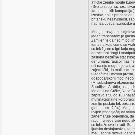
afričke zemlje mogle kupova
(Sve to zbog nužnosti stvar
farmaceutskih kompanija.) 
izostavljeni iz procesa odluč
britansku nezavisnost, zap
nagriza utjecaj Europske u
Mnogi prosvjednici djeloval
jedan transparent je glasio
Zamijenite ga nečim boljim
tema na koju ćemo se vrati
su tek figure u igri koju n
neizabrani drugi i manipul
zaslona bezlične statistike
dehumanizirajućoj mašineri
niti na nju mogu utjecati, a 
zajednički; da multinacio
ulagačima i motivu profita
gospodarskom moći nego 
(Mitsubishijeva ekonomija 
Saudijske Arabije, a zaje
Motors i od Grčke, Norvešk
zapravo s 50 od 100 najja
multinacionalne korporacij
zemlje postaju tek poštan
globalnom tržištu). Manje iz
uvijek jest osjećaj da takv
zanemaruje pojedinca, da b
računi vrijede više nego st
se tobože sve to radi. Sram
ljudsko dostojanstvo, zapra
međusobne razlike identite