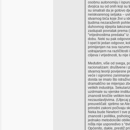
osobnu autonomiju i ispunj
dvojica su od onih koji su 
su smatrali da je gotovo dj
neiskvarenog seljaka – uv
stvarnog bića koje živi u id
ljudima nezaraženih pohle
duhovnog sljepila takozvane
zastupali povratak prema 
"vrijednostima predaka" iz
dobu. Neki su pak odgovore
I opet bi jedan odgovor, ko
primijenjen na sva razumn
ustrajanjem na različitosti
ciljeva i vrijednosti, tu nij
Međutim, više od svega, po
racionalizam: društvene i p
stvarnoj teoriji povijesne 
veće i ogromno zanimanje 
doista se imalo što istraži
dramatično se mijenjao zb
velikih industrija. Sekular
uzdrmale su vjerske institu
znanosti kročile velikim k
nezaustavljivima. (Utjecaj
preuveličati: sjetimo se Al
prirodni zakoni počivaju sk
Neka bude Newton! I sve po
znanosti i politika, psiholog
jednako metodološki obliko
ništa nije usporedivo s "dv
Općenito, dakle, prestiž pr