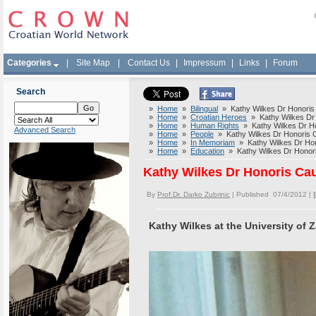
Categories
|
Site Map
|
Contact Us
|
Impressum
|
Links
|
Forum
Search
»
Home
»
Bilingual
» Kathy Wilkes Dr Honoris 
»
Home
»
Croatian Heroes
» Kathy Wilkes Dr 
»
Home
»
Human Rights
» Kathy Wilkes Dr Hon
Advanced Search
»
Home
»
People
» Kathy Wilkes Dr Honoris Ca
»
Home
»
In Memoriam
» Kathy Wilkes Dr Hono
»
Home
»
Education
» Kathy Wilkes Dr Honoris
Kathy Wilkes Dr Honoris Cau
By
Prof.Dr. Darko Zubrinic
| Published 07/4/2012 |
Kathy Wilkes at the University of Z