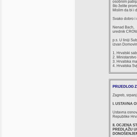
osobnim patnjam
što želite prom
Mislim da bi i 
Svako dobro i 
Nenad Bach,
urednik CRO
p.s. U liniji 
izvan Domovin
1. Hrvatski sa
2. Ministarstvo
3. Hrvatska ma
4. Hrvatska S
PRIJEDLOG 
Zagreb, srpanj
I. USTAVNA
Ustavna osnova
Republike Hrva
II. OCJENA 
PREDLAŽU UR
DONOŠENJEM