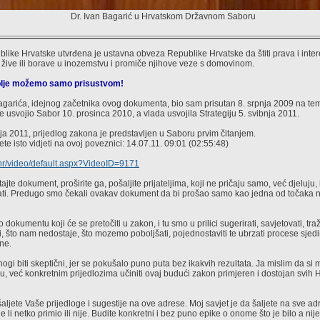
Dr. Ivan Bagarić u Hrvatskom Državnom Saboru
ike Hrvatske utvrđena je ustavna obveza Republike Hrvatske da štiti prava i inter
i žive ili borave u inozemstvu i promiče njihove veze s domovinom.
bolje možemo samo prisustvom!
agarića, idejnog začetnika ovog dokumenta, bio sam prisutan 8. srpnja 2009 na tem
ke usvojio Sabor 10. prosinca 2010, a vlada usvojila Strategiju 5. svibnja 2011.
a 2011, prijedlog zakona je predstavljen u Saboru prvim čitanjem.
te isto vidjeti na ovoj poveznici: 14.07.11. 09:01 (02:55:48)
or.hr/video/default.aspx?VideoID=9171
tajte dokument, proširite ga, pošaljite prijateljima, koji ne pričaju samo, već djeluju, 
sati. Predugo smo čekali ovakav dokument da bi prošao samo kao jedna od točaka
 dokumentu koji će se pretočiti u zakon, i tu smo u prilici sugerirati, savjetovati, traž
ti, što nam nedostaje, što mozemo poboljšati, pojednostaviti te ubrzati procese sjedi
ne.
gi biti skeptični, jer se pokušalo puno puta bez ikakvih rezultata. Ja mislim da s
u, već konkretnim prijedlozima učiniti ovaj budući zakon primjeren i dostojan svih H
aljete Vaše prijedloge i sugestije na ove adrese. Moj savjet je da šaljete na sve ad
 li netko primio ili nije. Budite konkretni i bez puno epike o onome što je bilo a nije