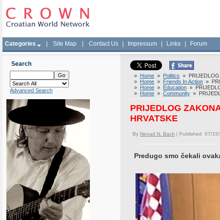
Categories
|
Site Map
|
Contact Us
|
Impressum
|
Links
|
Forum
Search
»
Home
»
Politics
» PRIJEDLOG 
»
Home
»
Friends In Action
» PRI
»
Home
»
Education
» PRIJEDLO
Advanced Search
»
Home
»
Community
» PRIJEDL
PRIJEDLOG ZAKONA
HRVATSKE
By
Nenad N. Bach
| Published 07/15
Predugo smo čekali ovak