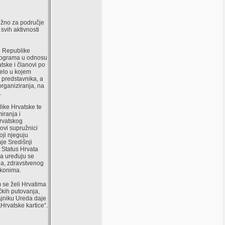
ežno za područje
svih aktivnosti
e Republike
 programa u odnosu
tske i članovi po
jelo u kojem
 predstavnika, a
 organiziranja, na
.
ike Hrvatske te
iranja i
rvatskog
ovi supružnici
oji njeguju
uje Središnji
 Status Hrvata
ma uređuju se
ja, zdravstvenog
akonima.
 se želi Hrvatima
čkih putovanja,
ajniku Ureda daje
Hrvatske kartice“.