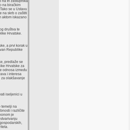
 na tri zastupnika
vo na biračkim
. Tako se u Ustavu
na skrb o zaštiti
im aktom iskazano
og društva te
blike Hrvatske.
ke, a prvi korak u
izvan Republike
e, predlaže se
ike Hrvatske za
nje odnosa između
ava i interesa
i za olakšavanje
ti iseljenici u
temelji na
osti i različite
akonom je
ostvarivanju
 gospodarskih,
iteta.