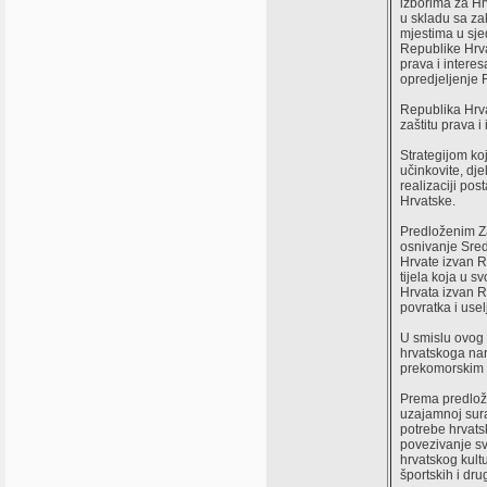
izborima za Hr
u skladu sa za
mjestima u sje
Republike Hrva
prava i intere
opredjeljenje 
Republika Hrva
zaštitu prava 
Strategijom ko
učinkovite, dj
realizaciji po
Hrvatske.
Predloženim Z
osnivanje Sred
Hrvate izvan R
tijela koja u 
Hrvata izvan R
povratka i usel
U smislu ovog 
hrvatskoga nar
prekomorskim i
Prema predlož
uzajamnoj sura
potrebe hrvats
povezivanje sv
hrvatskog kult
športskih i dru