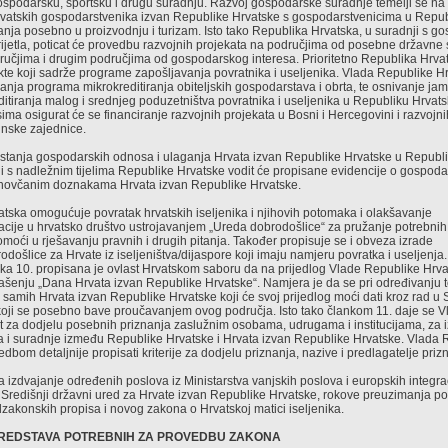
spodarsku, športsku i drugu suradnju. Razvoj gospodarske suradnje temelji se na
vatskih gospodarstvenika izvan Republike Hrvatske s gospodarstvenicima u Republ
anja posebno u proizvodnju i turizam. Isto tako Republika Hrvatska, u suradnji s g
ijetla, poticat će provedbu razvojnih projekata na područjima od posebne državne 
ručjima i drugim područjima od gospodarskog interesa. Prioritetno Republika Hrvat
kte koji sadrže programe zapošljavanja povratnika i useljenika. Vlada Republike Hr
iranja programa mikrokreditiranja obiteljskih gospodarstava i obrta, te osnivanje j
ditiranja malog i srednjeg poduzetništva povratnika i useljenika u Republiku Hrvat
ima osigurat će se financiranje razvojnih projekata u Bosni i Hercegovini i razvojni
inske zajednice.
stanja gospodarskih odnosa i ulaganja Hrvata izvan Republike Hrvatske u Republi
i s nadležnim tijelima Republike Hrvatske vodit će propisane evidencije o gospoda
 novčanim doznakama Hrvata izvan Republike Hrvatske.
tska omogućuje povratak hrvatskih iseljenika i njihovih potomaka i olakšavanje
acije u hrvatsko društvo ustrojavanjem „Ureda dobrodošlice“ za pružanje potrebnih
pomoći u rješavanju pravnih i drugih pitanja. Također propisuje se i obveza izrade
došlice za Hrvate iz iseljeništva/dijaspore koji imaju namjeru povratka i useljenja.
ka 10. propisana je ovlast Hrvatskom saboru da na prijedlog Vlade Republike Hrv
ašenju „Dana Hrvata izvan Republike Hrvatske“. Namjera je da se pri određivanju
i samih Hrvata izvan Republike Hrvatske koji će svoj prijedlog moći dati kroz rad u S
oji se posebno bave proučavanjem ovog područja. Isto tako člankom 11. daje se V
t za dodjelu posebnih priznanja zaslužnim osobama, udrugama i institucijama, za
 i suradnje između Republike Hrvatske i Hrvata izvan Republike Hrvatske. Vlada 
dbom detaljnije propisati kriterije za dodjelu priznanja, nazive i predlagatelje priz
 izdvajanje određenih poslova iz Ministarstva vanjskih poslova i europskih integrac
Središnji državni ured za Hrvate izvan Republike Hrvatske, rokove preuzimanja po
akonskih propisa i novog zakona o Hrvatskoj matici iseljenika.
 SREDSTAVA POTREBNIH ZA PROVEDBU ZAKONA