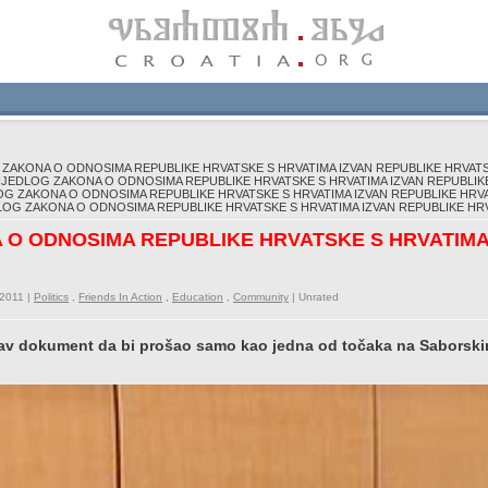
ZAKONA O ODNOSIMA REPUBLIKE HRVATSKE S HRVATIMA IZVAN REPUBLIKE HRVAT
JEDLOG ZAKONA O ODNOSIMA REPUBLIKE HRVATSKE S HRVATIMA IZVAN REPUBLIK
G ZAKONA O ODNOSIMA REPUBLIKE HRVATSKE S HRVATIMA IZVAN REPUBLIKE HRV
OG ZAKONA O ODNOSIMA REPUBLIKE HRVATSKE S HRVATIMA IZVAN REPUBLIKE HR
 O ODNOSIMA REPUBLIKE HRVATSKE S HRVATIMA
/2011 |
Politics
,
Friends In Action
,
Education
,
Community
|
Unrated
av dokument da bi prošao samo kao jedna od točaka na Saborskim