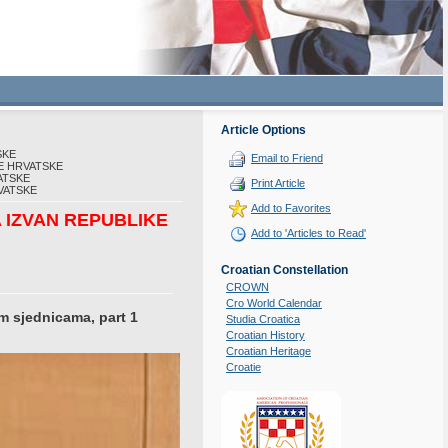
Article Options
SKE
Email to Friend
E HRVATSKE
ATSKE
Print Article
VATSKE
Add to Favorites
 IZVAN REPUBLIKE
Add to 'Articles to Read'
Croatian Constellation
CROWN
Cro World Calendar
 sjednicama, part 1
Studia Croatica
Croatian History
Croatian Heritage
Croatie