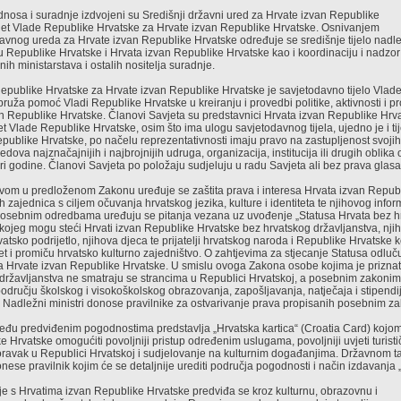
odnosa i suradnje izdvojeni su Središnji državni ured za Hrvate izvan Republike
jet Vlade Republike Hrvatske za Hrvate izvan Republike Hrvatske. Osnivanjem
avnog ureda za Hrvate izvan Republike Hrvatske određuje se središnje tijelo nadl
Republike Hrvatske i Hrvata izvan Republike Hrvatske kao i koordinaciju i nadzor 
h ministarstava i ostalih nositelja suradnje.
epublike Hrvatske za Hrvate izvan Republike Hrvatske je savjetodavno tijelo Vlad
pruža pomoć Vladi Republike Hrvatske u kreiranju i provedbi politike, aktivnosti i
n Republike Hrvatske. Članovi Savjeta su predstavnici Hrvata izvan Republike Hrva
et Vlade Republike Hrvatske, osim što ima ulogu savjetodavnog tijela, ujedno je i ti
epublike Hrvatske, po načelu reprezentativnosti imaju pravo na zastupljenost svojih
redova najznačajnijih i najbrojnijih udruga, organizacija, institucija ili drugih oblika
ri godine. Članovi Savjeta po položaju sudjeluju u radu Savjeta ali bez prava glasa
m u predloženom Zakonu uređuje se zaštita prava i interesa Hrvata izvan Republ
h zajednica s ciljem očuvanja hrvatskog jezika, kulture i identiteta te njihovog inform
Posebnim odredbama uređuju se pitanja vezana uz uvođenje „Statusa Hrvata bez h
 kojeg mogu steći Hrvati izvan Republike Hrvatske bez hrvatskog državljanstva, njih
atsko podrijetlo, njihova djeca te prijatelji hrvatskog naroda i Republike Hrvatske k
tet i promiču hrvatsko kulturno zajedništvo. O zahtjevima za stjecanje Statusa odluč
a Hrvate izvan Republike Hrvatske. U smislu ovoga Zakona osobe kojima je priznat
državljanstva ne smatraju se strancima u Republici Hrvatskoj, a posebnim zakoni
odručju školskog i visokoškolskog obrazovanja, zapošljavanja, natječaja i stipendi
r. Nadležni ministri donose pravilnike za ostvarivanje prava propisanih posebnim z
eđu predviđenim pogodnostima predstavlja „Hrvatska kartica“ (Croatia Card) kojom
 Hrvatske omogućiti povoljniji pristup određenim uslugama, povoljniji uvjeti turisti
oravak u Republici Hrvatskoj i sudjelovanje na kulturnim događanjima. Državnom t
nese pravilnik kojim će se detaljnije urediti područja pogodnosti i način izdavanja „
e s Hrvatima izvan Republike Hrvatske predviđa se kroz kulturnu, obrazovnu i