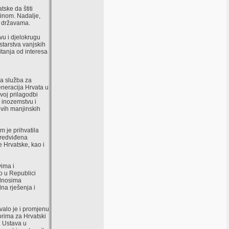
ske da štiti
vinom. Nadalje,
m državama.
vu i djelokrugu
starstva vanjskih
itanja od interesa
na služba za
eneracija Hrvata u
voj prilagodbi
 inozemstvu i
ovih manjinskih
m je prihvatila
predviđena
Hrvatske, kao i
vima i
ko u Republici
odnosima
na rješenja i
valo je i promjenu
orima za Hrvatski
. Ustava u