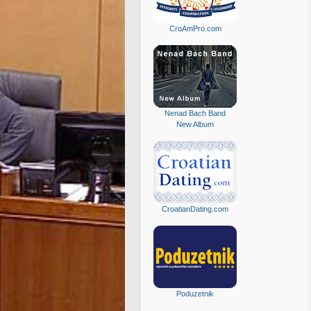
CroAmPro.com
Nenad Bach Band
New Album
CroatianDating.com
Poduzetnik