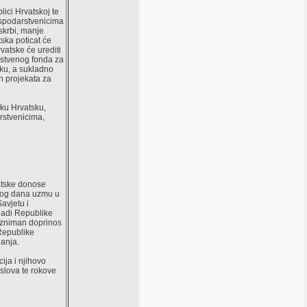
ici Hrvatskoj te
ospodarstvenicima
skrbi, manje
ska poticat će
vatske će urediti
amstvenog fonda za
sku, a sukladno
h projekata za
ku Hrvatsku,
rstvenicima,
atske donose
 tog dana uzmu u
avjetu i
ladi Republike
 izniman doprinos
Republike
nanja.
ija i njihovo
slova te rokove