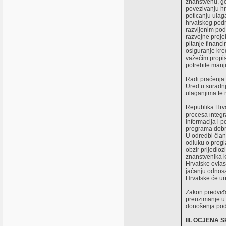
znanstvenu, go
povezivanju hr
poticanju ulag
hrvatskog podr
razvijenim pod
razvojne proje
pitanje financ
osiguranje kre
važećim propis
potrebite manj
Radi praćenja 
Ured u suradnj
ulaganjima te
Republika Hrva
procesa integr
informacija i 
programa dobro
U odredbi član
odluku o progl
obzir prijedloz
znanstvenika k
Hrvatske ovlas
jačanju odnosa
Hrvatske će ure
Zakon predviđa
preuzimanje u 
donošenja podz
III. OCJENA