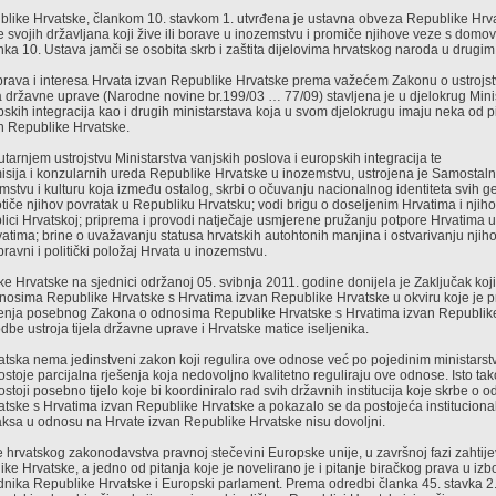
ike Hrvatske, člankom 10. stavkom 1. utvrđena je ustavna obveza Republike Hrvat
se svojih državljana koji žive ili borave u inozemstvu i promiče njihove veze s domo
nka 10. Ustava jamči se osobita skrb i zaštita dijelovima hrvatskog naroda u drugi
i prava i interesa Hrvata izvan Republike Hrvatske prema važećem Zakonu o ustrojst
ela državne uprave (Narodne novine br.199/03 … 77/09) stavljena je u djelokrug Mini
pskih integracija kao i drugih ministarstava koja u svom djelokrugu imaju neka od p
n Republike Hrvatske.
arnjem ustrojstvu Ministarstva vanjskih poslova i europskih integracija te
isija i konzularnih ureda Republike Hrvatske u inozemstvu, ustrojena je Samostal
mstvu i kulturu koja između ostalog, skrbi o očuvanju nacionalnog identiteta svih g
tiče njihov povratak u Republiku Hrvatsku; vodi brigu o doseljenim Hrvatima i njiho
lici Hrvatskoj; priprema i provodi natječaje usmjerene pružanju potpore Hrvatima u
atima; brine o uvažavanju statusa hrvatskih autohtonih manjina i ostvarivanju njih
 pravni i politički položaj Hrvata u inozemstvu.
e Hrvatske na sjednici održanoj 05. svibnja 2011. godine donijela je Zaključak koji
dnosima Republike Hrvatske s Hrvatima izvan Republike Hrvatske u okviru koje je 
nja posebnog Zakona o odnosima Republike Hrvatske s Hrvatima izvan Republike 
dbe ustroja tijela državne uprave i Hrvatske matice iseljenika.
tska nema jedinstveni zakon koji regulira ove odnose već po pojedinim ministarst
ostoje parcijalna rješenja koja nedovoljno kvalitetno reguliraju ove odnose. Isto ta
stoji posebno tijelo koje bi koordiniralo rad svih državnih institucija koje skrbe o 
tske s Hrvatima izvan Republike Hrvatske a pokazalo se da postojeća institucional
ksa u odnosu na Hrvate izvan Republike Hrvatske nisu dovoljni.
 hrvatskog zakonodavstva pravnoj stečevini Europske unije, u završnoj fazi zahtije
ke Hrvatske, a jedno od pitanja koje je novelirano je i pitanje biračkog prava u izb
dnika Republike Hrvatske i Europski parlament. Prema odredbi članka 45. stavka 2