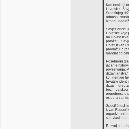
Kao nositelji 
Hrvatske i Sav
Središnjeg drž
odnosa između 
između nadležni
Savjet Vlade R
Hrvatske koje 
na Hrvate izva
položaju. Savj
Hrvati izvan R
predlažu ih iz 
mandat od četi
Posebnom glavo
jačanje njihovi
povezivanja. 
državljanstva“
koji nemaju hrv
hrvatski identi
državni ured z
bez hrvatskog 
pogodnosti u p
osiguranja i d
Specifičnost m
izvan Republike
organizirani b
se ovlast da do
Razvoj suradnj