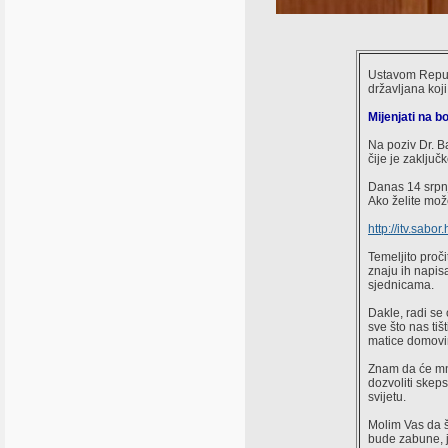
Ustavom Republ
državljana koj
Mijenjati na 
Na poziv Dr. B
čije je zaključ
Danas 14 srpnj
Ako želite može
http://itv.sab
Temeljito proči
znaju ih napi
sjednicama.
Dakle, radi se o
sve što nas tiš
matice domovi
Znam da će mno
dozvoliti skeps
svijetu.
Molim Vas da š
bude zabune, je