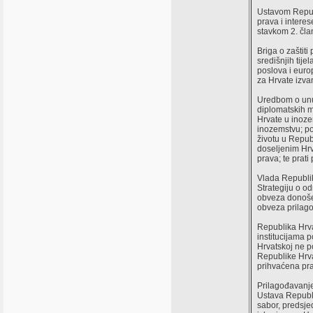
Ustavom Republ
prava i intere
stavkom 2. čla
Briga o zaštit
središnjih tij
poslova i euro
za Hrvate izva
Uredbom o unut
diplomatskih m
Hrvate u inoze
inozemstvu; po
životu u Repub
doseljenim Hrv
prava; te prati
Vlada Republik
Strategiju o o
obveza donoše
obveza prilago
Republika Hrva
institucijama p
Hrvatskoj ne po
Republike Hrva
prihvaćena pra
Prilagođavanje
Ustava Republi
sabor, predsje