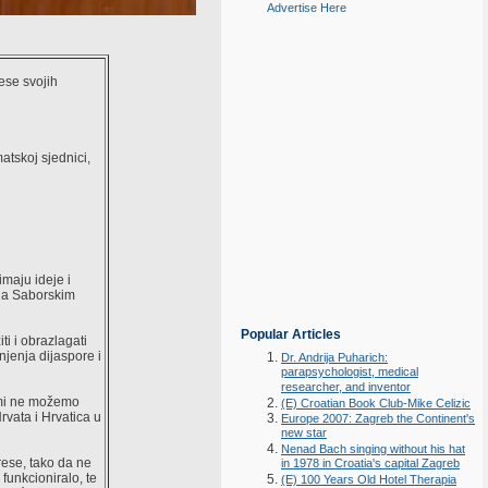
Advertise Here
ese svojih
atskoj sjednici,
imaju ideje i
 na Saborskim
Popular Articles
iti i obrazlagati
njenja dijaspore i
Dr. Andrija Puharich:
parapsychologist, medical
researcher, and inventor
i mi ne možemo
(E) Croatian Book Club-Mike Celizic
rvata i Hrvatica u
Europe 2007: Zagreb the Continent's
new star
Nenad Bach singing without his hat
rese, tako da ne
in 1978 in Croatia's capital Zagreb
 funkcioniralo, te
(E) 100 Years Old Hotel Therapia