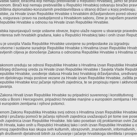
vatski sabor, biračima koji nemaju prebivalište u Republici Hrvatskoj, jamči se pravo
konom. Birači koji nemaju prebivalište u Republici Hrvatskoj ostvaruju biračko pra
dištima diplomatsko-konzularnih predstavništava u stranoj državi u kojoj prebivaju
tske, za Hrvate izvan Republike Hrvatske s hrvatskim državljanstvom pored obveze 
sa, osigurava i pravo na zastupljenost u Hrvatskom saboru, čime je najvišem pravn
Republike Hrvatske u odnosu na Hrvate izvan Republike Hrvatske.
tska ispunjavajući svoje ustavne obveze, trajno ulaže napore u stvaranje pravedn
i interesa svih hrvatskih građana, kako u Republici Hrvatskoj tako i onih izvan Repu
ju je usvojila Vlada Republike Hrvatske usvojene su pretpostavke za izgradnju
elotvorne i sustavne suradnje Republike Hrvatske s Hrvatima izvan Republike Hrvats
stavljenih ciljeva je donošenje Zakona o odnosima Republike Hrvatske s Hrvatima 
akonom uređuju se odnosi Republike Hrvatske s Hrvatima izvan Republike Hrvatsk
išnjeg državnog ureda za Hrvate izvan Republike Hrvatske i Savjeta Vlade Republ
epublike Hrvatske, uvođenje statusa Hrvata bez hrvatskog državljanstva, uređiva
svom djelokrugu imaju poslove vezane za Hrvate izvan Republike Hrvatske, zaštita pr
epublike Hrvatske kroz jačanje njihovih zajednica, te se propisuju mjere i aktivnost
javanja.
Zakona Hrvati izvan Republike Hrvatske su pripadnici suverenog i konstitutivnog
oda u Bosni i Hercegovini, pripadnici hrvatske manjine u europskim zemljama i Hrva
 europskim zemljama i njihovi potomci.
enom Zakonu Republika Hrvatska svoj odnos s Hrvatima izvan Republike Hrvatske 
dnji i pružanju pomoći te jačanju njihovih zajednica uvažavajući pri tome sve posebn
kih zajednica izvan Republike Hrvatske. Isto tako poseban cilj proklamiran ovim Z
ih Hrvata, kako onih u Republici Hrvatskoj tako i onih izvan Republike Hrvatske u 
urnog zajedništva kao skupa svih kulturnih, obrazovnih, znanstvenih, informativnih,
gih društvenih djelatnosti bitnih za očuvanje i jačanje hrvatskoga identiteta i prosper