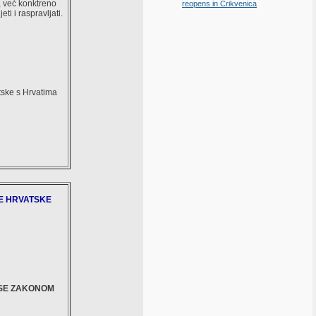
o, već konktreno
reopens in Crikvenica
ti i raspravljati.
atske s Hrvatima
E HRVATSKE
SE ZAKONOM