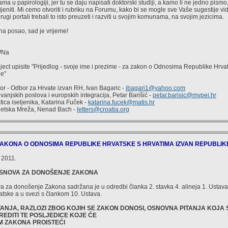
a u papirologiji, jer tu se daju napisati doktorski studiji, a kamo li ne jedno pism
ijeniti. Mi cemo otvoriti i rubriku na Forumu, kako bi se mogle sve Vaše sugestije vidje
drugi portali trebali to isto preuzeti i razviti u svojim komunama, na svojim jezicima.
na posao, sad je vrijeme!
WNa
Subject upisite "Prijedlog - svoje ime i prezime - za zakon o Odnosima Republike Hrv
e"
bor - Odbor za Hrvate izvan RH, Ivan Bagaric -
ibagari1@yahoo.com
 vanjskih poslova i europskih integracija, Petar Barišić -
petar.barisic@mvpei.hr
tica iseljenika, Katarina Fuček -
katarina.fucek@matis.hr
vjetska Mreža, Nenad Bach -
letters@croatia.org
ZAKONA O ODNOSIMA REPUBLIKE HRVATSKE S HRVATIMA IZVAN REPUBLIK
 2011.
 OSNOVA ZA DONOŠENJE ZAKONA
 za donošenje Zakona sadržana je u odredbi članka 2. stavka 4. alineja 1. Ustava
tske a u svezi s člankom 10. Ustava.
STANJA, RAZLOZI ZBOG KOJIH SE ZAKON DONOSI, OSNOVNA PITANJA
KOJA 
EDITI TE POSLJEDICE KOJE ĆE
 ZAKONA PROISTEĆI