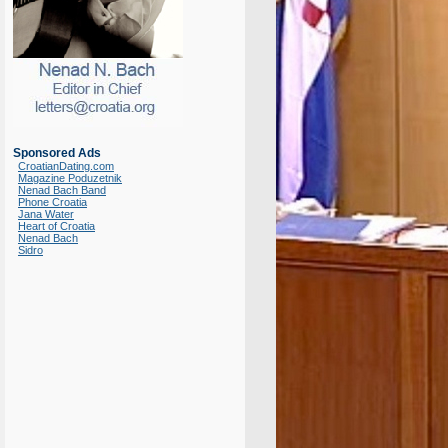
Sponsored Ads
CroatianDating.com
Magazine Poduzetnik
Nenad Bach Band
Phone Croatia
Jana Water
Heart of Croatia
Nenad Bach
Sidro