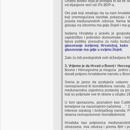
Unatoč politici koja je postigla to da se 
od dijaspore veći od 3% BDP-a.
Oni pak koji smatraju da su nam hrvatski 
koji onemogućava razvitak, pokazuju i 
pravila međunarodnih odnosa. Nema te d
glasaju na izborima ma gdje živjeli i ma g
Iseljena Hrvatska u pravilu je gospoda
zajedništvo i jedinstvo domovinske i ise
takva politika presudna za našu budu
glasovanje iseljenoj Hrvatskoj, kako
glasovanje ma gdje u svijetu živjeli.
Zato ću biti predsjednik svih državljana 
3. Vrijeme je da Hrvati u Bosni i Hercegovi
Bosna i Hercegovina je moguća jedino p
davati potporu hrvatskome narodu u Bosni 
Svima je jasno da postojeće ustavno 
ravnopravnost tri konstitutivna naroda. Z
međunarodna zajednica postavila za pri
koji su potpisale sve tri strane u ožujku
U tom sporazumu, poznatom kao Cutilleir
temeljene na nacionalnim načelima …". Da
interese srpskog i bošnjačkog naroda. Pr
stvarna ravnopravnost i konstitutivnost.
Hrvatska kao potpisnica međunarodni
obvezama, ima obveza i prema BiH i p