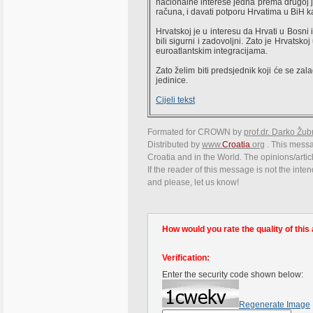
nacionalne interese jedna prema drugoj je
računa, i davati potporu Hrvatima u BiH ka
Hrvatskoj je u interesu da Hrvati u Bosni 
bili sigurni i zadovoljni. Zato je Hrvatsko
euroatlantskim integracijama.
Zato želim biti predsjednik koji će se za
jedinice.
Cijeli tekst
Formated for CROWN by
prof.dr. Darko Žub
Distributed by
www.
Croatia
.org
. This messag
Croatia and in the World. The opinions/articl
If the reader of this message is not the inte
and please, let us know!
How would you rate the quality of this 
Verification:
Enter the security code shown below:
Regenerate Image