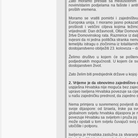
Zato moramo prestati sa međusobnim po
novim/starim podjelama na fašiste i anti
prošlih vremena.
Moramo se vratiti pomirbi i zajedništv
Europska unija. I moramo jasno pokazat
prošlosti i veličini ciljeva kojima teži
vrijednosti: Dan državnosti, Oltar Domovi
žrtve Domovinskog rata. Razmirice iz dalje
svjesni da ni jedna politička stranka nem
temeljitu istragu o zločinima iz totalitarn
dostojanstveno obilježiti 23. kolovoza –
Želimo društvo u kojem će se pošteno i
podjednakih mogućnosti. U kojem će sva
dostojanstven život.
Zato želim biti predsjednik države u kojo
2. Vrijeme je da obnovimo zajedništvo 
uspješna Hrvatska nije moguća bez zajedn
upravo iseljena Hrvatska povezuje sa cijel
u našu zajedničku prednost, da zajedno s
Nema primjera u suvremenoj povijesti da
svoje dijaspore: od Izraela, Irske pa s
globalnom svijetu hrvatska dijaspora je m
povezuje Hrvatsku sa svijetom i pruža joj
može opstati u tom svijetu čuvajući svoj n
utočište i potporu.
Iseljena je Hrvatska zaslužna za stvaranje