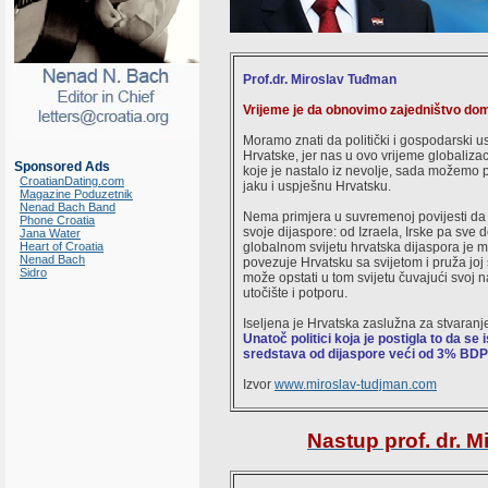
Prof.dr. Miroslav Tuđman
Vrijeme je da obnovimo zajedništvo dom
Moramo znati da politički i gospodarski 
Hrvatske, jer nas u ovo vrijeme globalizac
Sponsored Ads
koje je nastalo iz nevolje, sada možemo 
CroatianDating.com
jaku i uspješnu Hrvatsku.
Magazine Poduzetnik
Nenad Bach Band
Nema primjera u suvremenoj povijesti da 
Phone Croatia
svoje dijaspore: od Izraela, Irske pa sve 
Jana Water
Heart of Croatia
globalnom svijetu hrvatska dijaspora je mo
Nenad Bach
povezuje Hrvatsku sa svijetom i pruža joj 
Sidro
može opstati u tom svijetu čuvajući svoj na
utočište i potporu.
Iseljena je Hrvatska zaslužna za stvaranje
Unatoč politici koja je postigla to da se
sredstava od dijaspore veći od 3% BDP
Izvor
www.miroslav-tudjman.com
Nastup prof. dr. 