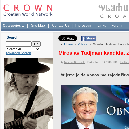
Categories
|
Site Map
|
Contact Us
|
Impressum
|
Links
|
Forum
Search
»
Home
»
Politics
» Miroslav Tudjman kandidat
Miroslav Tudjman kandidat z
Advanced Search
By
Nenad N. Bach
| Published 12/23/2009 |
Politic
Vrijeme je da obnovimo zajedništv