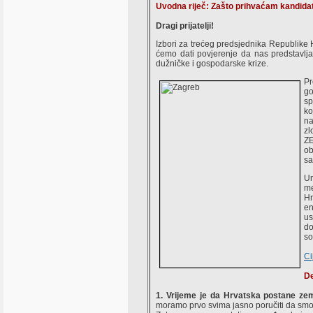
Uvodna riječ: Zašto prihvaćam kandida
Dragi prijatelji!
Izbori za trećeg predsjednika Republik
ćemo dati povjerenje da nas predstavlja 
dužničke i gospodarske krize.
Pr
go
sp
ko
na
zl
ZE
ob
sa
Um
me
Hr
en
us
do
so
Ci
De
1. Vrijeme je da Hrvatska postane zeml
moramo prvo svima jasno poručiti da smo o