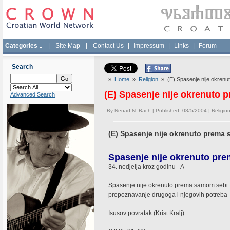
Categories
|
Site Map
|
Contact Us
|
Impressum
|
Links
|
Forum
Search
»
Home
»
Religion
» (E) Spasenje nije okrenu
(E) Spasenje nije okrenuto
Advanced Search
By
Nenad N. Bach
| Published 08/5/2004 |
Religio
(E) Spasenje nije okrenuto prema
Spasenje nije okrenuto pr
34. nedjelja kroz godinu - A
Spasenje nije okrenuto prema samom sebi. 
prepoznavanje drugoga i njegovih potreba
Isusov povratak (Krist Kralj)