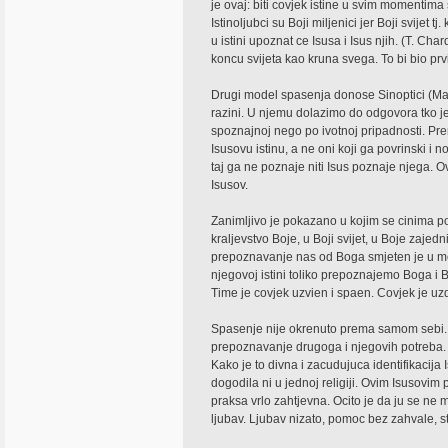
je ovaj: biti covjek istine u svim momentima s
Istinoljubci su Boji miljenici jer Boji svijet tj
u istini upoznat ce Isusa i Isus njih. (T. Cha
koncu svijeta kao kruna svega. To bi bio prvi
Drugi model spasenja donose Sinoptici (Mark
razini. U njemu dolazimo do odgovora tko je
spoznajnoj nego po ivotnoj pripadnosti. Pr
Isusovu istinu, a ne oni koji ga povrinski i
taj ga ne poznaje niti Isus poznaje njega. O
Isusov.
Zanimljivo je pokazano u kojim se cinima po
kraljevstvo Boje, u Boji svijet, u Boje zaj
prepoznavanje nas od Boga smjeten je u 
njegovoj istini toliko prepoznajemo Boga i
Time je covjek uzvien i spaen. Covjek je uz
Spasenje nije okrenuto prema samom sebi. 
prepoznavanje drugoga i njegovih potreba. a
Kako je to divna i zacudujuca identifikacija 
dogodila ni u jednoj religiji. Ovim Isusovim
praksa vrlo zahtjevna. Ocito je da ju se ne m
ljubav. Ljubav nizato, pomoc bez zahvale, 