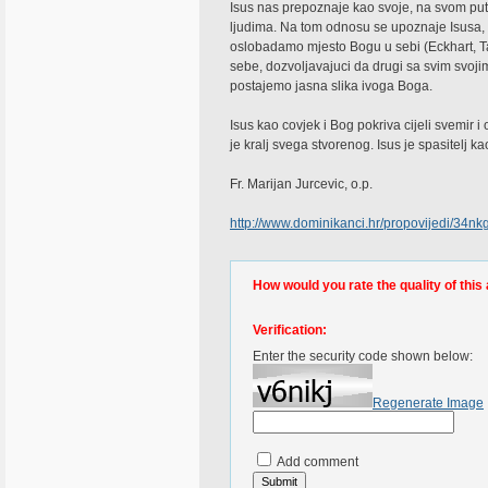
Isus nas prepoznaje kao svoje, na svom put
ljudima. Na tom odnosu se upoznaje Isusa, ula
oslobadamo mjesto Bogu u sebi (Eckhart, T
sebe, dozvoljavajuci da drugi sa svim svoji
postajemo jasna slika ivoga Boga.
Isus kao covjek i Bog pokriva cijeli svemir
je kralj svega stvorenog. Isus je spasitelj ka
Fr. Marijan Jurcevic, o.p.
http://www.dominikanci.hr/propovijedi/34nk
How would you rate the quality of this 
Verification:
Enter the security code shown below:
Regenerate Image
Add comment