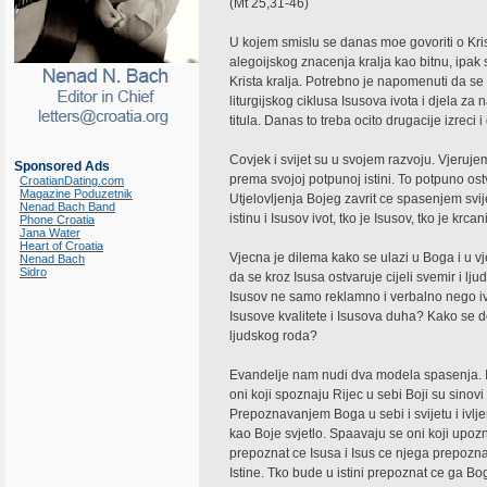
(Mt 25,31-46)
U kojem smislu se danas moe govoriti o Krist
alegoijskog znacenja kralja kao bitnu, ipak
Krista kralja. Potrebno je napomenuti da se
liturgijskog ciklusa Isusova ivota i djela za n
titula. Danas to treba ocito drugacije izreci i
Covjek i svijet su u svojem razvoju. Vjeruj
Sponsored Ads
prema svojoj potpunoj istini. To potpuno ost
CroatianDating.com
Magazine Poduzetnik
Utjelovljenja Bojeg zavrit ce spasenjem svi
Nenad Bach Band
istinu i Isusov ivot, tko je Isusov, tko je krcan
Phone Croatia
Jana Water
Heart of Croatia
Vjecna je dilema kako se ulazi u Boga i u vje
Nenad Bach
Sidro
da se kroz Isusa ostvaruje cijeli svemir i ljudi
Isusov ne samo reklamno i verbalno nego ivo
Isusove kvalitete i Isusova duha? Kako se d
ljudskog roda?
Evandelje nam nudi dva modela spasenja. Iva
oni koji spoznaju Rijec u sebi Boji su sinov
Prepoznavanjem Boga u sebi i svijetu i ivljen
kao Boje svjetlo. Spaavaju se oni koji upozna
prepoznat ce Isusa i Isus ce njega prepozn
Istine. Tko bude u istini prepoznat ce ga Bo