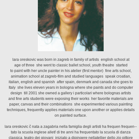
lara oreskovic was born in zagreb in family of artists  english school at
age of three  she went to classic ballet school, youth theatre  started
to paint with her uncle painter in his atelier (first mentor)  fine arts school,
animation school at zagreb-film and studied languages  speak croatian,
italian, english and spanish  after spain, denmark and canada she goes to
Italy  she lives eleven years in bologna where she paints and do computer
design  till 2001 she owned a gallery i particolari where bolognas artists
and fine arts students were exposing their works  her favorite materials are
paper, canvas and their combinations  she experimented various painting
techniques, frequently applies materials one upon another or applies details
on painted surface.
lara oreskovic č nata a zagabria nella famiglia degli artisti ha frequen frequen--
tato la scuola inglese alletŕ di tre anni ha frequentato la scuola di danza
classica, teatro dei giovani  iniziato a dipingere nellatellier dello zio pittore