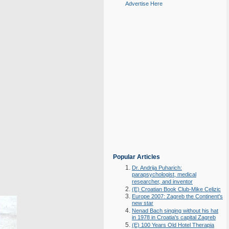
Advertise Here
Popular Articles
Dr. Andrija Puharich:
parapsychologist, medical
researcher, and inventor
(E) Croatian Book Club-Mike Celizic
Europe 2007: Zagreb the Continent's
new star
Nenad Bach singing without his hat
in 1978 in Croatia's capital Zagreb
(E) 100 Years Old Hotel Therapia