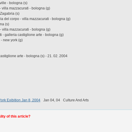
aville - bologna (s)
- villa mazzacurati - bologna (g)
- Zagabria (s)
ia del corpo - villa mazzacurati - bologna (g)
na (s)
 - villa mazzacurati - bologna (g)
i - galleria castiglione arte - bologna (g)
y - new york (g)
 castiglione arte - bologna (s) - 21. 02. 2004
ork Exibition Jan 8, 2004
Jan 04, 04
Culture And Arts
ty of this article?