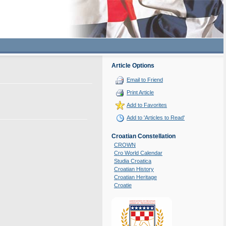
Article Options
Email to Friend
Print Article
Add to Favorites
Add to 'Articles to Read'
Croatian Constellation
CROWN
Cro World Calendar
Studia Croatica
Croatian History
Croatian Heritage
Croatie