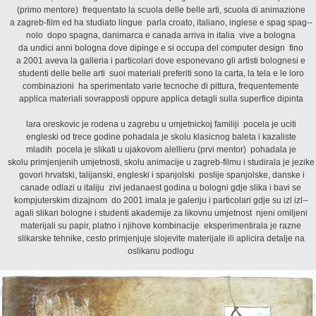
(primo mentore)  frequentato la scuola delle belle arti, scuola di animazione
a zagreb-film ed ha studiato lingue  parla croato, italiano, inglese e spag spag--
nolo  dopo spagna, danimarca e canada arriva in italia  vive a bologna
da undici anni bologna dove dipinge e si occupa del computer design  fino
a 2001 aveva la galleria i particolari dove esponevano gli artisti bolognesi e
studenti delle belle arti  suoi materiali preferiti sono la carta, la tela e le loro
combinazioni  ha sperimentato varie tecnoche di pittura, frequentemente
applica materiali sovrapposti oppure applica detagli sulla superfice dipinta
lara oreskovic je rodena u zagrebu u umjetnickoj familiji  pocela je uciti
engleski od trece godine pohadala je skolu klasicnog baleta i kazaliste
mladih  pocela je slikati u ujakovom alellieru (prvi mentor)  pohadala je
skolu primjenjenih umjetnosti, skolu animacije u zagreb-filmu i studirala je jezike
 govori hrvatski, talijanski, engleski i spanjolski  poslije spanjolske, danske i
canade odlazi u italiju  zivi jedanaest godina u bologni gdje slika i bavi se
kompjuterskim dizajnom  do 2001 imala je galeriju i particolari gdje su izl izl--
agali slikari bologne i studenti akademije za likovnu umjetnost  njeni omiljeni
materijali su papir, platno i njihove kombinacije  eksperimentirala je razne
slikarske tehnike, cesto primjenjuje slojevite materijale ili aplicira detalje na
oslikanu podlogu