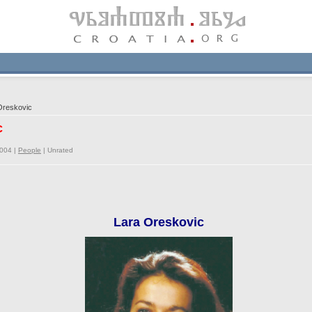
Oreskovic
c
2004 |
People
|
Unrated
Lara Oreskovic