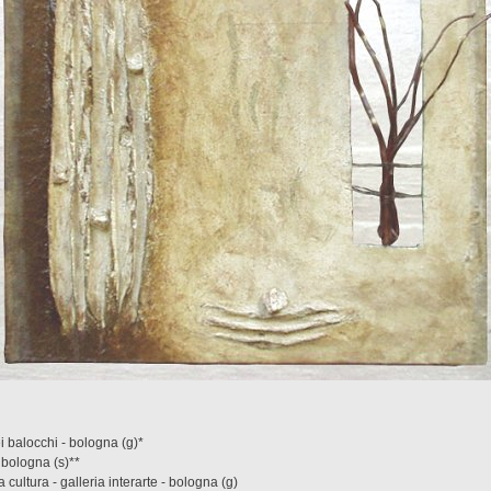
ei balocchi - bologna (g)*
- bologna (s)**
 cultura - galleria interarte - bologna (g)