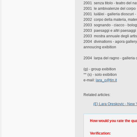
2001  senza titolo - teatro del n
2001  le ambivalenze del corpo 
2001  lui&lei - galleria dioscuri 
2002  corpo della materia, mater
2003  sognando - ciacco - bolog
2003  paesaggi e altri paesaggi
2003  mostra annuale degli artist
2004  divinations - agora galler
annoucing exibition
2004  larpa del ragno - galleria
(g) - group exibition
** (s) - solo exibition
e-mail:
lara_o@tin.it
Related articles:
(E) Lara Oreskovic - New Y
How would you rate the quali
Verification: