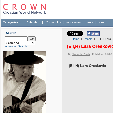
Categories
|
Site Map
|
Contact Us
|
Impressum
|
Links
|
Forum
Search
»
Home
»
People
» (E,I,H) Lara 
(E,I,H) Lara Oreskovi
Advanced Search
By
Nenad N. Bach
| Published 01/7/
(E,I,H) Lara Oreskovic