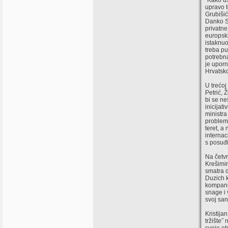
˝Kako us
upravo t
Grubišić
Danko Su
privatne
europski
istaknuo
treba pu
potrebna
je uporn
Hrvatsko
U trećoj
Petrić, 
bi se ne
inicijat
ministra
problemi
teret, a
internac
s posuđi
Na četvr
Krešimir
smatra d
Duzich k
kompanij
snage i 
svoj san
Kristija
tržište˝