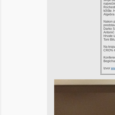
svoje o
najvećim
Rocheste
tržište.
Algebra 
Nakon pe
predstav
Darko Sa
Antonić 
Hrvate 
Toni Bil
Na kraju
CRO% HO
Konferen
Begicha 
Izvor
ww