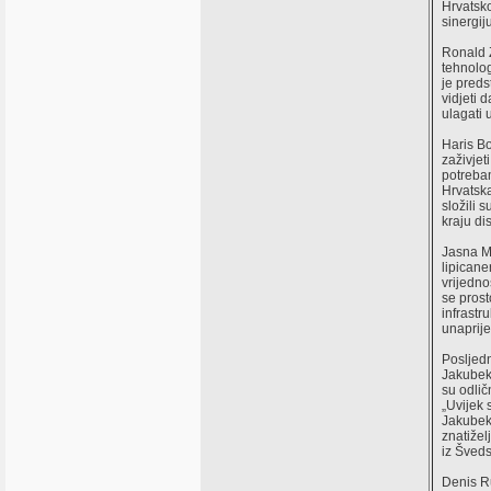
Hrvatsko
sinergij
Ronald Z
tehnolo
je preds
vidjeti 
ulagati 
Haris Bo
zaživjet
potrebam
Hrvatska
složili 
kraju di
Jasna Ma
lipicane
vrijedno
se prost
infrastr
unaprije
Posljedn
Jakubek,
su odlič
„Uvijek 
Jakubek
znatižel
iz Šveds
Denis Ru