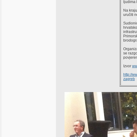
ljudima 
Na kraju
uručiti 
Sudionic
hrvatsko
infrastr
Primorsk
brodogra
Organiza
se razgo
povjeren
Izvor
ww
http://w
zagreb