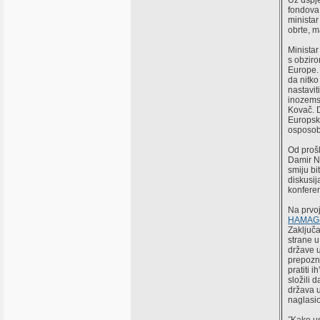
Uz uspje
fondova 
ministar
obrte, m
Minista
s obziro
Europe.
da nitko
nastavit
inozemst
Kovač. 
Europske
osposob
Od prošl
Damir No
smiju bi
diskusij
konferen
Na prvoj
HAMAG
Zaključa
strane u
države u
prepozna
pratiti 
složili 
država 
naglasio