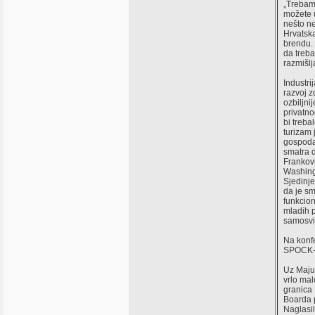
„Trebamo
možete u
nešto ne
Hrvatska
brendu. 
da treba
razmišlja
Industri
razvoj z
ozbiljni
privatno
bi treba
turizam 
gospodar
smatra d
Frankovi
Washingt
Sjedinje
da je sm
funkcion
mladih p
samosvij
Na konfe
SPOCK- 
Uz Maju 
vrlo mal
granica 
Boarda p
Naglasil