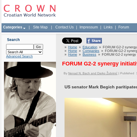
Categories
|
Site Map
|
Contact Us
|
Impressum
|
Links
|
Forum
Search
»
Home
»
Education
» FORUM G2-2 synergy ini
»
Home
»
Companies
» FORUM G2-2 synergy i
»
Home
»
Business
» FORUM G2-2 synergy ini
Advanced Search
FORUM G2-2 synergy initiat
By
Nenad N. Bach and Darko Žubrinić
| Published 
US senator Mark Begich paritipate