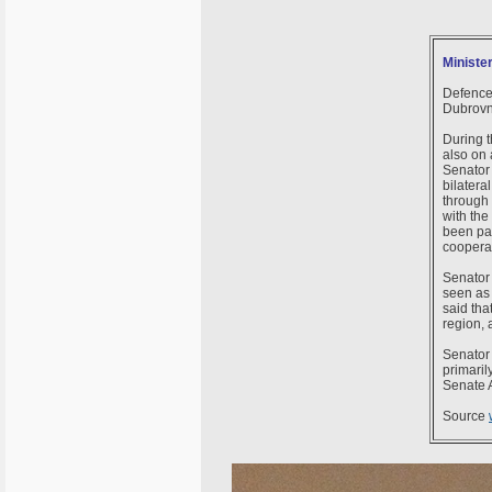
Ministe
Defence 
Dubrovni
During t
also on 
Senator 
bilatera
through 
with th
been par
coopera
Senator 
seen as 
said tha
region, 
Senator 
primaril
Senate A
Source