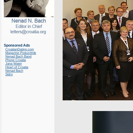
Sponsored Ads
CroatianDating.com
Magazine Poduzetnik
Nenad Bach Band
Phone Croatia
Jana Water
Heart of Croatia
Nenad Bach
Sidro