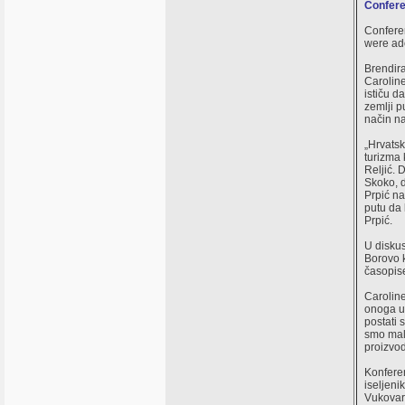
Confere
Confere
were ado
Brendira
Caroline
ističu d
zemlji p
način na
„Hrvatsk
turizma 
Reljić. 
Skoko, d
Prpić na
putu da 
Prpić.
U diskus
Borovo k
časopise
Carolin
onoga u 
postati s
smo mala
proizvod
Konferen
iseljeni
Vukovaru