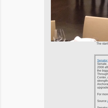
The star
Senator
Senate, 
2008 aft
the bigg
Through 
Center, 
strength
Anchorag
upgraded
For more
Source
Senato