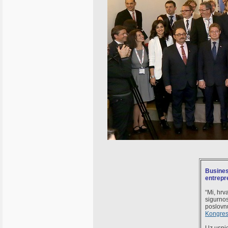
Busines
entrepr
“Mi, hrv
sigurnos
poslovnu
Kongres