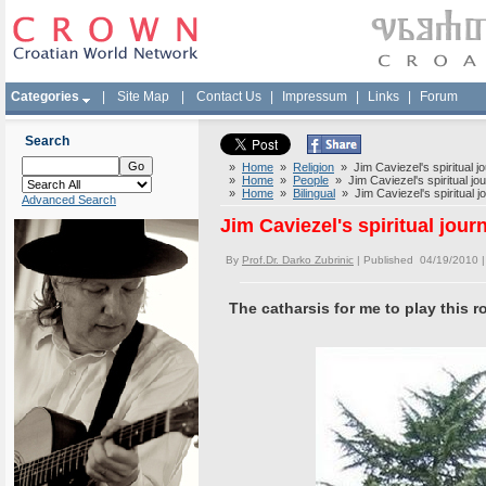
Categories
|
Site Map
|
Contact Us
|
Impressum
|
Links
|
Forum
Search
»
Home
»
Religion
» Jim Caviezel's spiritual j
»
Home
»
People
» Jim Caviezel's spiritual jo
»
Home
»
Bilingual
» Jim Caviezel's spiritual 
Advanced Search
Jim Caviezel's spiritual jou
By
Prof.Dr. Darko Zubrinic
| Published 04/19/2010 
The catharsis for me to play this