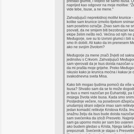
prestao glumiti, i vidjelo se samo Isusa. O
naprijed kao odgovor na moje molitve: "Že
vide tebe, Isuse, a ne mene."
Zahvaljujući neprekidnoj molitvi krunice 
kolike sam krunice izmolio tijekom snima
sam posebno ozračje. Znao sam da ne s
psovati, da ne smijem biti bezobrazan k
ekipe želim nešto reći. Većina od njih ne
Međugorje, sve su to izvrsni glumci i bili 
smo ih dobili. Ali kako da im prenesem M
ako ne svojim životom?
Međugorje za mene znači živjeti od sakr
jedinstvu s Crkvom. Zahvaljujući Međugo
sam vjerovati da je Isus doista nazočan u E
da mi prašta moje grijehe. Preko Međugo
iskusio kako je krunica moćna i kakav je 
svakodnevna sveta Misa.
Kako bih mogao ljudima pomoći da više v
Isusa? Shvatio sam da se to može dogodi
je Isus u meni nazočan po Euharistiji, pa 
mojega života vide Isusa. Kada smo snim
Posljednje večere, na posebnom džepiću
unutarnjoj strani odjeće imao sam relikvij
jedan komadić relikvije Kristova Križa. I
snažnu želju da Isus bude doista nazočan
sam svećenika da izloži Presveto. Najprije 
sam ga uporno molio jer sam bio uvjeren d
ako budem gledao u Krista, Njega lakše 
prepoznati. Svećenik je stajao s Presvet