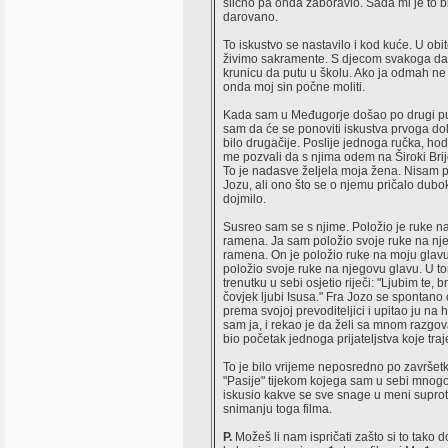
slično pa onda zaboravio. Sada mi je to b
darovano.
To iskustvo se nastavilo i kod kuće. U obit
živimo sakramente. S djecom svakoga d
krunicu da putu u školu. Ako ja odmah n
onda moj sin počne moliti.
Kada sam u Međugorje došao po drugi pu
sam da će se ponoviti iskustva prvoga dol
bilo drugačije. Poslije jednoga ručka, ho
me pozvali da s njima odem na Široki Brije
To je nadasve željela moja žena. Nisam 
Jozu, ali ono što se o njemu pričalo dub
dojmilo.
Susreo sam se s njime. Položio je ruke n
ramena. Ja sam položio svoje ruke na nj
ramena. On je položio ruke na moju glav
položio svoje ruke na njegovu glavu. U 
trenutku u sebi osjetio riječi: "Ljubim te, b
čovjek ljubi Isusa." Fra Jozo se spontano
prema svojoj prevoditeljici i upitao ju na 
sam ja, i rekao je da želi sa mnom razgova
bio početak jednoga prijateljstva koje traj
To je bilo vrijeme neposredno po završet
"Pasije" tijekom kojega sam u sebi mnog
iskusio kakve se sve snage u meni suprot
snimanju toga filma.
P.
Možeš li nam ispričati zašto si to tako d