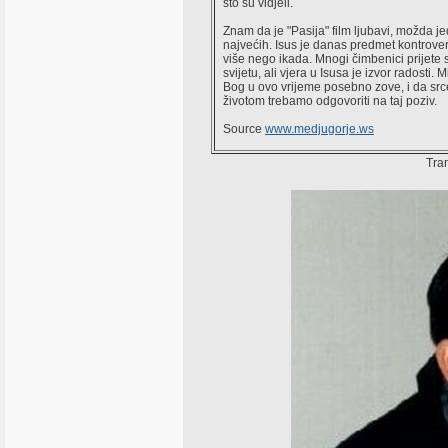
što su vidjeli.
Znam da je "Pasija" film ljubavi, možda j
najvećih. Isus je danas predmet kontrov
više nego ikada. Mnogi čimbenici prijete
svijetu, ali vjera u Isusa je izvor radosti. 
Bog u ovo vrijeme posebno zove, i da srce
životom trebamo odgovoriti na taj poziv.
Source
www.medjugorje.ws
Tran