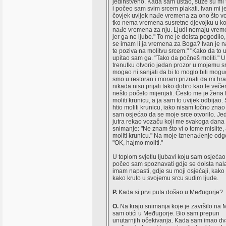
jedinstveno. Kada sam ustao, suze su mi t
i počeo sam svim srcem plakati. Ivan mi je
čovjek uvijek nađe vremena za ono što vo
tko nema vremena susretne djevojku u koj
nađe vremena za nju. Ljudi nemaju vre
jer ga ne ljube." To me je doista pogodilo,
se imam li ja vremena za Boga? Ivan je n
te poziva na molitvu srcem." "Kako da to 
upitao sam ga. "Tako da počneš moliti." U
trenutku otvorio jedan prozor u mojemu s
mogao ni sanjati da bi to moglo biti moguć
smo u restoran i moram priznati da mi hra
nikada nisu prijali tako dobro kao te veče
nešto počelo mijenjati. Često me je žena h
moliti krunicu, a ja sam to uvijek odbijao
htio moliti krunicu, iako nisam točno zna
sam osjećao da se moje srce otvorilo. J
jutra rekao vozaču koji me svakoga dana
snimanje: "Ne znam što vi o tome mislite, a
moliti krunicu." Na moje iznenađenje odgo
"OK, hajmo moliti."
U toplom svjetlu ljubavi koju sam osjećao
počeo sam spoznavati gdje se doista nala
imam napasti, gdje su moji osjećaji, kako
kako kruto u svojemu srcu sudim ljude.
P.
Kada si prvi puta došao u Međugorje?
O.
Na kraju snimanja koje je završilo na M
sam otići u Međugorje. Bio sam prepun
unutarnjih očekivanja. Kada sam imao d