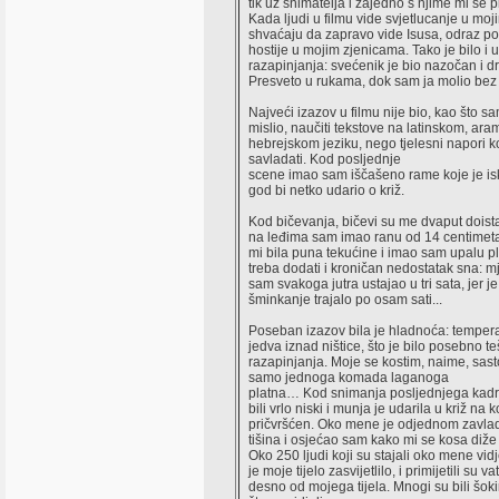
tik uz snimatelja i zajedno s njime mi se p
Kada ljudi u filmu vide svjetlucanje u mo
shvaćaju da zapravo vide Isusa, odraz p
hostije u mojim zjenicama. Tako je bilo i 
razapinjanja: svećenik je bio nazočan i d
Presveto u rukama, dok sam ja molio bez 
Najveći izazov u filmu nije bio, kao što s
mislio, naučiti tekstove na latinskom, ara
hebrejskom jeziku, nego tjelesni napori ko
savladati. Kod posljednje
scene imao sam iščašeno rame koje je is
god bi netko udario o križ.
Kod bičevanja, bičevi su me dvaput doista 
na leđima sam imao ranu od 14 centimeta
mi bila puna tekućine i imao sam upalu p
treba dodati i kroničan nedostatak sna: 
sam svakoga jutra ustajao u tri sata, jer 
šminkanje trajalo po osam sati...
Poseban izazov bila je hladnoća: tempera
jedva iznad ništice, što je bilo posebno t
razapinjanja. Moje se kostim, naime, sas
samo jednoga komada laganoga
platna… Kod snimanja posljednjega kadr
bili vrlo niski i munja je udarila u križ na 
pričvršćen. Oko mene je odjednom zavla
tišina i osjećao sam kako mi se kosa diže 
Oko 250 ljudi koji su stajali oko mene vidj
je moje tijelo zasvijetlilo, i primijetili su vat
desno od mojega tijela. Mnogi su bili šok