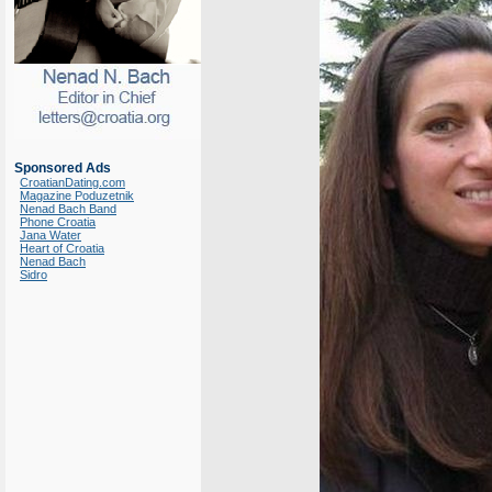
Sponsored Ads
CroatianDating.com
Magazine Poduzetnik
Nenad Bach Band
Phone Croatia
Jana Water
Heart of Croatia
Nenad Bach
Sidro