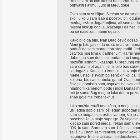
mislio sam da kao katolik ne moram bezu
prihvatiti Fatimu, Lurd ili Međugorje.
Tako sam razmišljao. Sjećam se da smo u 
školi u koju sam išao u početku bili oduše
međugorskim događanjima, ali smo onda 
mjesni biskup odbija ukazanja i da tvrdi d
pa se naše zanimanje ugasilo.
Kako bilo da bilo, Ivan Dragićević došao j
Meni je bilo jasno da ne ću imati vremena
budući da sam morao non-stop raditi. Je
četvrtka moj filmski partner Jim Harris nij
dobro, pa sam dobio slobodan dan i mo
nazočiti jednom ukazanju. U prepunoj crk
sam sasvim otraga, nije mi bilo baš sasvi
se događa. Kada je u trenutku ukazanja 
mene ustao iz svojih bolesničkih kolica i
koljena, bio sam duboko ganut. Ovaj hen
čovjek, pomislio sam, usprkos bolova kle
hladnom kamenom podu i moli! Danas mi 
me je samo Bog mogao tako dobro poznav
znao gdje me treba taknuti.
Iako možda zvuči neobično, u nedjelju ko
uslijedila dobio sam još jedan slobodan 
sam se mogao susresti s Ivanom, što je z
posebna želja moje supruge. Za vrijeme 
klečao sam pored njega i rekao sam u sv
"OK, tu sam. Spreman sam. Učini sa mno
želiš." U istom sam trenutku osjetio kako
ispunjava. Bilo je to sasvim jednostavno, 