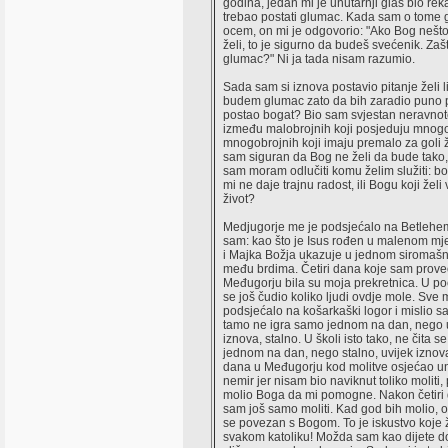
godina, jedan mi je unutarnji glas bio rek
trebao postati glumac. Kada sam o tome 
ocem, on mi je odgovorio: "Ako Bog nešto
želi, to je sigurno da budeš svećenik. Zašto
glumac?" Ni ja tada nisam razumio.
Sada sam si iznova postavio pitanje želi 
budem glumac zato da bih zaradio puno p
postao bogat? Bio sam svjestan neravnote
između malobrojnih koji posjeduju mnogo
mnogobrojnih koji imaju premalo za goli ži
sam siguran da Bog ne želi da bude tako, 
sam moram odlučiti komu želim služiti: bo
mi ne daje trajnu radost, ili Bogu koji želi 
život?
Medjugorje me je podsjećalo na Betlehem
sam: kao što je Isus rođen u malenom mje
i Majka Božja ukazuje u jednom siromaš
među brdima. Četiri dana koje sam prove
Međugorju bila su moja prekretnica. U p
se još čudio koliko ljudi ovdje mole. Sve 
podsjećalo na košarkaški logor i mislio s
tamo ne igra samo jednom na dan, nego 
iznova, stalno. U školi isto tako, ne čita 
jednom na dan, nego stalno, uvijek iznov
dana u Međugorju kod molitve osjećao un
nemir jer nisam bio naviknut toliko moliti
molio Boga da mi pomogne. Nakon četiri 
sam još samo moliti. Kad god bih molio,
se povezan s Bogom. To je iskustvo koje 
svakom katoliku! Možda sam kao dijete d