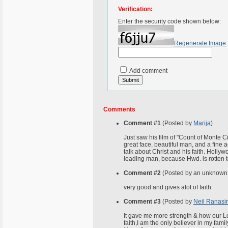
Verification:
Enter the security code shown below:
Regenerate Image
Add comment
Comments
Comment #1
(Posted by
Marija
)
Just saw his film of "Count of Monte C
great face, beautiful man, and a fine a
talk about Christ and his faith. Hollyw
leading man, because Hwd. is rotten t
Comment #2
(Posted by an unknown 
very good and gives alot of faith
Comment #3
(Posted by
Neil Ranasi
It gave me more strength & how our Lor
faith,I am the only believer in my famil