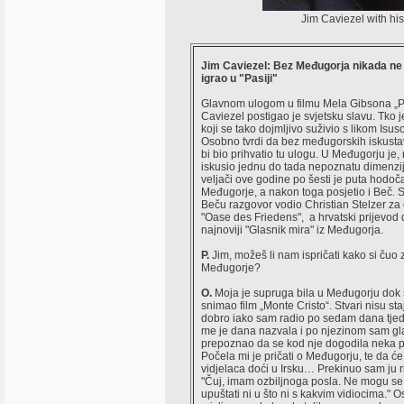
Jim Caviezel with hi
Jim Caviezel: Bez Međugorja nikada ne 
igrao u "Pasiji"
Glavnom ulogom u filmu Mela Gibsona „Pa
Caviezel postigao je svjetsku slavu. Tko j
koji se tako dojmljivo suživio s likom Isu
Osobno tvrdi da bez međugorskih iskusta
bi bio prihvatio tu ulogu. U Međugorju je,
iskusio jednu do tada nepoznatu dimenzij
veljači ove godine po šesti je puta hodoča
Međugorje, a nakon toga posjetio i Beč. S
Beču razgovor vodio Christian Stelzer za
"Oase des Friedens", a hrvatski prijevod
najnoviji "Glasnik mira" iz Međugorja.
P.
Jim, možeš li nam ispričati kako si čuo 
Međugorje?
O.
Moja je supruga bila u Međugorju dok 
snimao film „Monte Cristo“. Stvari nisu st
dobro iako sam radio po sedam dana tje
me je dana nazvala i po njezinom sam gl
prepoznao da se kod nje dogodila neka 
Počela mi je pričati o Međugorju, te da ć
vidjelaca doći u Irsku… Prekinuo sam ju r
"Čuj, imam ozbiljnoga posla. Ne mogu s
upuštati ni u što ni s kakvim vidiocima." O