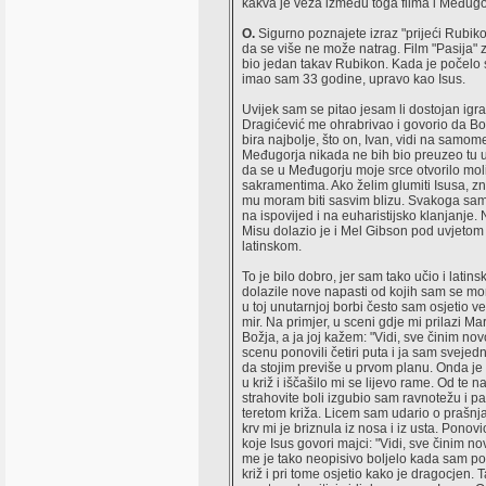
kakva je veza između toga filma i Međug
O.
Sigurno poznajete izraz "prijeći Rubiko
da se više ne može natrag. Film "Pasija"
bio jedan takav Rubikon. Kada je počelo
imao sam 33 godine, upravo kao Isus.
Uvijek sam se pitao jesam li dostojan igrat
Dragićević me ohrabrivao i govorio da B
bira najbolje, što on, Ivan, vidi na samom
Međugorja nikada ne bih bio preuzeo tu 
da se u Međugorju moje srce otvorilo molit
sakramentima. Ako želim glumiti Isusa, 
mu moram biti sasvim blizu. Svakoga sa
na ispovijed i na euharistijsko klanjanje.
Misu dolazio je i Mel Gibson pod uvjeto
latinskom.
To je bilo dobro, jer sam tako učio i latinsk
dolazile nove napasti od kojih sam se mora
u toj unutarnjoj borbi često sam osjetio vel
mir. Na primjer, u sceni gdje mi prilazi Ma
Božja, a ja joj kažem: "Vidi, sve činim no
scenu ponovili četiri puta i ja sam sveje
da stojim previše u prvom planu. Onda je
u križ i iščašilo mi se lijevo rame. Od te na
strahovite boli izgubio sam ravnotežu i p
teretom križa. Licem sam udario o prašnja
krv mi je briznula iz nosa i iz usta. Ponovi
koje Isus govori majci: "Vidi, sve činim n
me je tako neopisivo boljelo kada sam po
križ i pri tome osjetio kako je dragocjen.