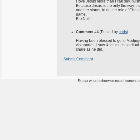
I love Jesus more than I can say,I wis
Because Jesus is the only the way, th
another sinner, to do the role of Chr
name.
Bro Neil
Comment #4
(Posted by
chris
)
Having been blessed to go to Medjugo
visionaries, I saw & felt much spiritua
share as he did.
Submit Comment
Except where otherwise noted, content on 