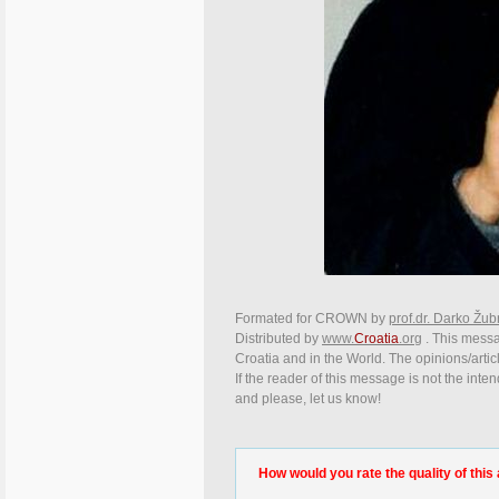
Formated for CROWN by
prof.dr. Darko Žub
Distributed by
www.
Croatia
.org
. This messag
Croatia and in the World. The opinions/articl
If the reader of this message is not the inte
and please, let us know!
How would you rate the quality of this 