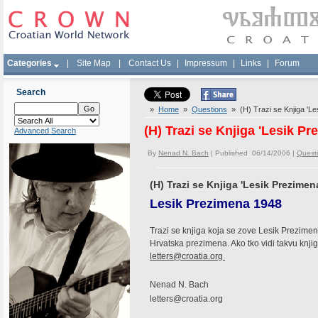
Categories
|
Site Map
|
Contact Us
|
Impressum
|
Links
|
Forum
Search
»
Home
»
Questions
» (H) Trazi se Knjiga 'Le
(H) Trazi se Knjiga 'Lesik Pr
Advanced Search
By
Nenad N. Bach
| Published 06/14/2006 |
Quest
(H) Trazi se Knjiga 'Lesik Prezimena
Lesik Prezimena 1948
Trazi se knjiga koja se zove Lesik Prezimen
Hrvatska prezimena. Ako tko vidi takvu knjig
letters@croatia.org
Nenad N. Bach
letters@croatia.org