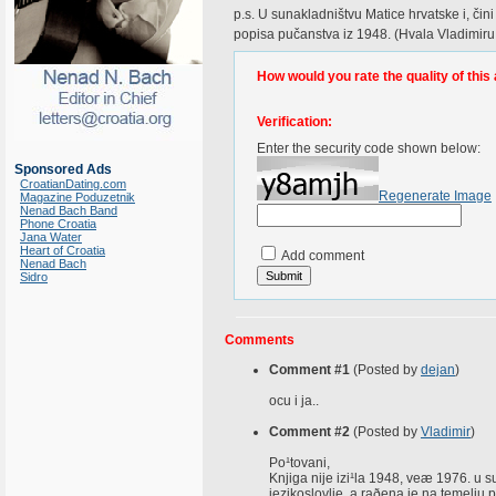
p.s. U sunakladništvu Matice hrvatske i, čini 
popisa pučanstva iz 1948. (Hvala Vladimir
How would you rate the quality of this 
Verification:
Enter the security code shown below:
Sponsored Ads
CroatianDating.com
Regenerate Image
Magazine Poduzetnik
Nenad Bach Band
Phone Croatia
Jana Water
Heart of Croatia
Add comment
Nenad Bach
Sidro
Comments
Comment #1
(Posted by
dejan
)
ocu i ja..
Comment #2
(Posted by
Vladimir
)
Po¹tovani,
Knjiga nije izi¹la 1948, veæ 1976. u sun
jezikoslovlje, a raðena je na temelju