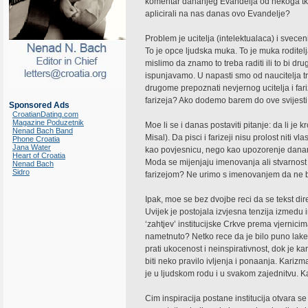
komentar dananjeg Evandelja od nekoga tko n
aplicirali na nas danas ovo Evandelje?
Problem je ucitelja (intelektualaca) i svecenika
To je opce ljudska muka. To je muka roditel
mislimo da znamo to treba raditi ili to bi dr
ispunjavamo. U napasti smo od naucitelja tr
drugome prepoznati nevjernog ucitelja i fariz
farizeja? Ako dodemo barem do ove svijesti 
Sponsored Ads
CroatianDating.com
Magazine Poduzetnik
Moe li se i danas postaviti pitanje: da li je k
Nenad Bach Band
Misal). Da pisci i farizeji nisu prolost niti v
Phone Croatia
Jana Water
kao povjesnicu, nego kao upozorenje dananj
Heart of Croatia
Moda se mijenjaju imenovanja ali stvarnost 
Nenad Bach
Sidro
farizejom? Ne urimo s imenovanjem da ne bi s
Ipak, moe se bez dvojbe reci da se tekst di
Uvijek je postojala izvjesna tenzija izmedu in
‘zahtjev’ institucijske Crkve prema vjernici
nametnuto? Netko rece da je bilo puno lake b
prati ukocenost i neinspirativnost, dok je 
biti neko pravilo ivljenja i ponaanja. Kariz
je u ljudskom rodu i u svakom zajednitvu. K
Cim inspiracija postane institucija otvara se vr