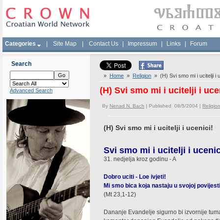
Categories
|
Site Map
|
Contact Us
|
Impressum
|
Links
|
Forum
Search
»
Home
»
Religion
» (H) Svi smo mi i ucitelji i 
(H) Svi smo mi i ucitelji i uce
Advanced Search
By
Nenad N. Bach
| Published 08/5/2004 |
Religio
(H) Svi smo mi i ucitelji i ucenici!
Svi smo mi i ucitelji i ucenic
31. nedjelja kroz godinu - A
Dobro uciti - Loe ivjeti!
Mi smo bica koja nastaju u svojoj povijesti
(Mt 23,1-12)
Dananje Evandelje sigurno bi izvornije tuma