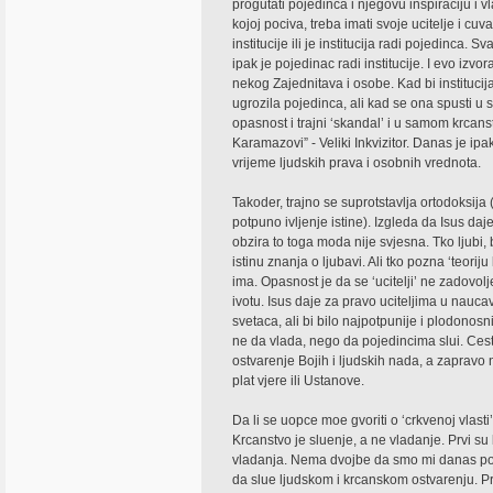
progutati pojedinca i njegovu inspiraciju i vl
kojoj pociva, treba imati svoje ucitelje i cuv
institucije ili je institucija radi pojedinca. S
ipak je pojedinac radi institucije. I evo izv
nekog Zajednitava i osobe. Kad bi institucija
ugrozila pojedinca, ali kad se ona spusti u 
opasnost i trajni ‘skandal’ i u samom krca
Karamazovi” - Veliki Inkvizitor. Danas je ipak
vrijeme ljudskih prava i osobnih vrednota.
Takoder, trajno se suprotstavlja ortodoksija 
potpuno ivljenje istine). Izgleda da Isus daje
obzira to toga moda nije svjesna. Tko ljubi,
istinu znanja o ljubavi. Ali tko pozna ‘teoriju 
ima. Opasnost je da se ‘ucitelji’ ne zadovolje
ivotu. Isus daje za pravo uciteljima u naucav
svetaca, ali bi bilo najpotpunije i plodonosnij
ne da vlada, nego da pojedincima slui. Cest
ostvarenje Bojih i ljudskih nada, a zapravo ni
plat vjere ili Ustanove.
Da li se uopce moe gvoriti o ‘crkvenoj vlasti’ 
Krcanstvo je sluenje, a ne vladanje. Prvi su 
vladanja. Nema dvojbe da smo mi danas potr
da slue ljudskom i krcanskom ostvarenju. Pr