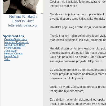
Čestitam na inicijativi. To je angazirano nov
istrajati do realizacije.
No, da se inicijativa ne utopi u prevelikim 
otvorite dijalog o tome kakvu sliku Hrvatske z
Hrvatska prije svega treba viziju, snaznu ide
Tko će i na koji način definirati ciljeve i vi
Sponsored Ads
CroatianDating.com
marketinski stručnjaci, PR-ovci, dizajneri, n
Magazine Poduzetnik
Nenad Bach Band
Phone Croatia
Hrvatski dizajn centar je u kratkom roku pokr
Jana Water
u osmisljavanju strategije? Niz malih poduz
Heart of Croatia
Nenad Bach
kako njih potaknuti da postanu lideri i loko
Sidro
zanimljive poslovne projekte. Uključite ih.
Za značajne projekte EU primjenjuje standar
nostelj projekta u proces odlučivanja mora o
odrazava na bilo koji način.
Dakle, da Vlada zeli ozbiljno provesti proces
im sigurno nije nepoznato).
Za ozbiljan nacionalni dokument, europska d
institucionalizirano sudjelovanje svih releva