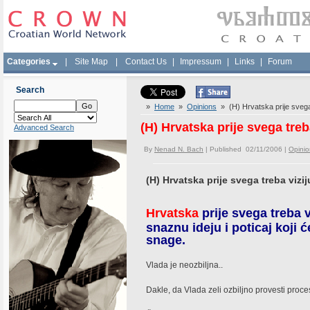
Categories
|
Site Map
|
Contact Us
|
Impressum
|
Links
|
Forum
Search
»
Home
»
Opinions
» (H) Hrvatska prije svega 
(H) Hrvatska prije svega treb
Advanced Search
By
Nenad N. Bach
| Published 02/11/2006 |
Opinio
(H) Hrvatska prije svega treba vizij
Hrvatska
prije svega treba v
snaznu ideju i poticaj koji 
snage.
Vlada je neozbiljna..
Dakle, da Vlada zeli ozbiljno provesti proces,