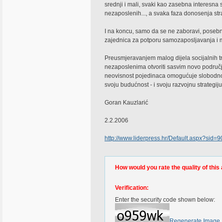
srednji i mali, svaki kao zasebna interesna 
nezaposlenih..., a svaka faza donosenja strat
I na koncu, samo da se ne zaboravi, posebno 
zajednica za potporu samozaposljavanja i 
Preusmjeravanjem malog dijela socijalnih t
nezaposlenima otvoriti sasvim novo područj
neovisnost pojedinaca omogućuje slobodno
svoju budućnost - i svoju razvojnu strategiju
Goran Kauzlarić
2.2.2006
http://www.liderpress.hr/Default.aspx?sid=9
How would you rate the quality of this 
Verification:
Enter the security code shown below:
Regenerate Image