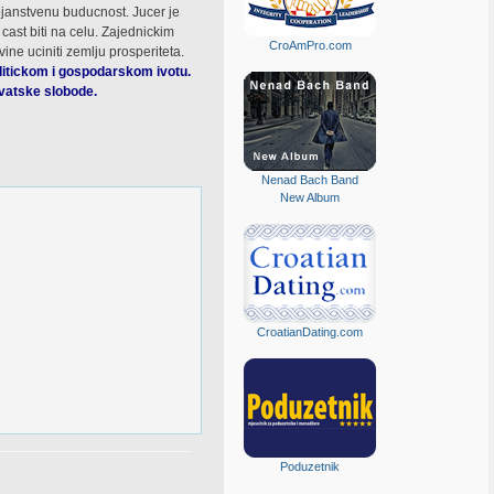
ojanstvenu buducnost. Jucer je
ast biti na celu. Zajednickim
CroAmPro.com
ne uciniti zemlju prosperiteta.
itickom i gospodarskom ivotu.
rvatske slobode.
Nenad Bach Band
New Album
CroatianDating.com
Poduzetnik