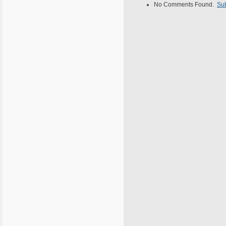
No Comments Found.
Su