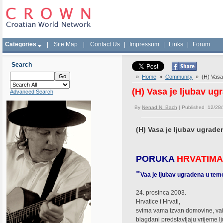
Categories
|
Site Map
|
Contact Us
|
Impressum
|
Links
|
Forum
Search
»
Home
»
Community
» (H) Vasa 
(H) Vasa je ljubav ug
Advanced Search
By
Nenad N. Bach
| Published 12/28
(H) Vasa je ljubav ugrade
PORUKA
HRVATIMA
"
Vaa je ljubav ugradena u tem
24. prosinca 2003.
Hrvatice i Hrvati,
svima vama izvan domovine, vaim 
blagdani predstavljaju vrijeme lju