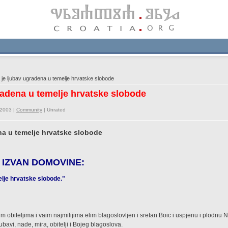
je ljubav ugradena u temelje hrvatske slobode
radena u temelje hrvatske slobode
/2003 |
Community
|
Unrated
na u temelje hrvatske slobode
IZVAN DOMOVINE:
elje hrvatske slobode."
obiteljima i vaim najmilijima elim blagoslovljen i sretan Boic i uspjenu i plodnu 
bavi, nade, mira, obitelji i Bojeg blagoslova.