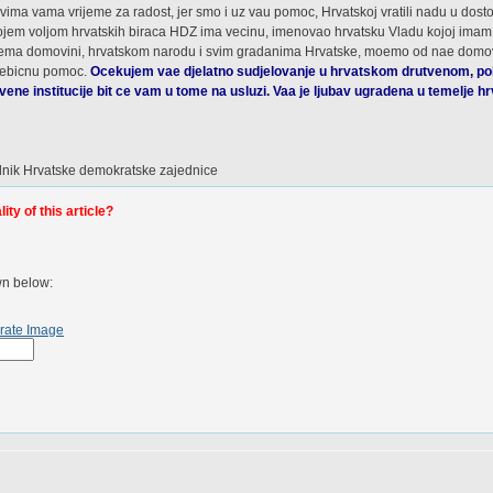
ima vama vrijeme za radost, jer smo i uz vau pomoc, Hrvatskoj vratili nadu u dost
ojem voljom hrvatskih biraca HDZ ima vecinu, imenovao hrvatsku Vladu kojoj imam c
prema domovini, hrvatskom narodu i svim gradanima Hrvatske, moemo od nae domovi
esebicnu pomoc.
Ocekujem vae djelatno sudjelovanje u hrvatskom drutvenom, pol
vene institucije bit ce vam u tome na usluzi. Vaa je ljubav ugradena u temelje h
dnik Hrvatske demokratske zajednice
ty of this article?
wn below:
rate Image