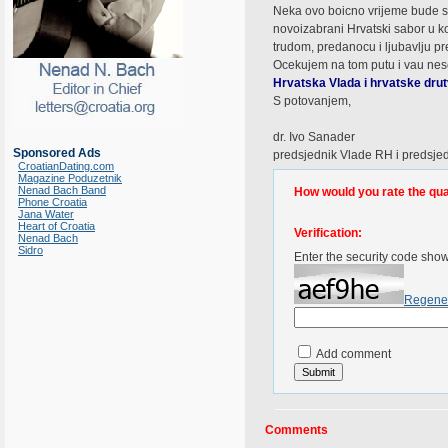
Neka ovo boicno vrijeme bude sv
novoizabrani Hrvatski sabor u k
trudom, predanocu i ljubavlju 
Ocekujem na tom putu i vau n
Hrvatska Vlada i hrvatske drut
S potovanjem,
dr. Ivo Sanader
Sponsored Ads
predsjednik Vlade RH i predsje
CroatianDating.com
Magazine Poduzetnik
Nenad Bach Band
How would you rate the quali
Phone Croatia
Jana Water
Heart of Croatia
Verification:
Nenad Bach
Sidro
Enter the security code sho
Regene
Add comment
Comments