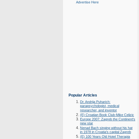
Advertise Here
Popular Articles
Dr. Andrija Puharich:
parapsychologist, medical
researcher, and inventor
(E) Croatian Book Club-Mike Celizic
Europe 2007: Zagreb the Continent's
new star
Nenad Bach singing without his hat
in 1978 in Croatia's capital Zagreb
(E) 100 Years Old Hotel Therapia