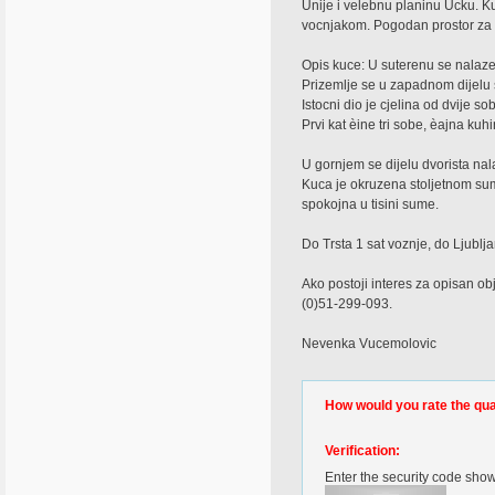
Unije i velebnu planinu Ucku. K
vocnjakom. Pogodan prostor za i
Opis kuce: U suterenu se nalaze
Prizemlje se u zapadnom dijelu 
Istocni dio je cjelina od dvije s
Prvi kat èine tri sobe, èajna k
U gornjem se dijelu dvorista na
Kuca je okruzena stoljetnom sum
spokojna u tisini sume.
Do Trsta 1 sat voznje, do Ljublj
Ako postoji interes za opisan ob
(0)51-299-093.
Nevenka Vucemolovic
How would you rate the quali
Verification:
Enter the security code sho