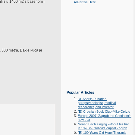
mljistu 1400 m2 s bazenom i
Advertise Here
E 500 metra. Dakle kuca je
Popular Articles
Dr. Andrija Puharich:
parapsychologist, medical
researcher, and inventor
(E) Croatian Book Club-Mike Celizic
Europe 2007: Zagreb the Continent's
new star
Nenad Bach singing without his hat
in 1978 in Croatia's capital Zagreb
(E) 100 Years Old Hotel Therapia