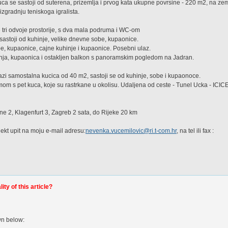
uca se sastoji od suterena, prizemlja i prvog kata ukupne povrsine - 220 m2, na ze
zgradnju teniskoga igralista.
 tri odvoje prostorije, s dva mala podruma i WC-om
sastoji od kuhinje, velike dnevne sobe, kupaonice.
obe, kupaonice, cajne kuhinje i kupaonice. Posebni ulaz.
uhinja, kupaonica i ostakljen balkon s panoramskim pogledom na Jadran.
lazi samostalna kucica od 40 m2, sastoji se od kuhinje, sobe i kupaonoce.
om s pet kuca, koje su rastrkane u okolisu. Udaljena od ceste - Tunel Ucka - ICIC
ane 2, Klagenfurt 3, Zagreb 2 sata, do Rijeke 20 km
jekt upit na moju e-mail adresu:
nevenka.vucemilovic@ri.t-com.hr
, na tel ili fax :
ty of this article?
wn below: