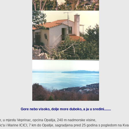
Gore nebo visoko, dolje more duboko, a ja u sredini........
, u mjestu Veprinac, opcina Opatija, 240 m nadmorske visine,
c'a i Marine ICICI, 7 km do Opatije, sagradjena pred 25 godina s pogledom na Kvarn