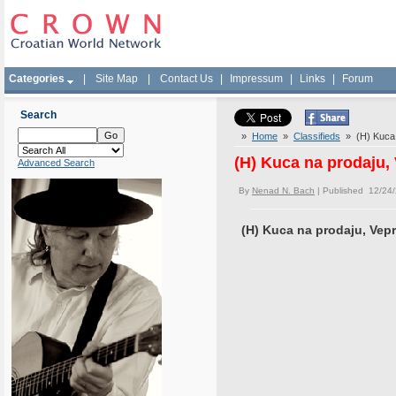
Categories
|
Site Map
|
Contact Us
|
Impressum
|
Links
|
Forum
Search
»
Home
»
Classifieds
» (H) Kuca 
(H) Kuca na prodaju
Advanced Search
By
Nenad N. Bach
| Published 12/24
(H) Kuca na prodaju, Ve