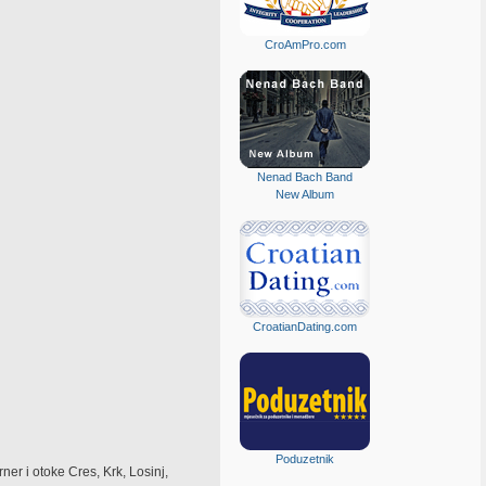
CroAmPro.com
Nenad Bach Band
New Album
CroatianDating.com
Poduzetnik
er i otoke Cres, Krk, Losinj,