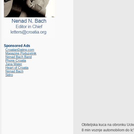
Sponsored Ads
CroatianDating.com
Magazine Poduzetnik
Nenad Bach Band
Phone Croatia
Jana Water
Heart of Croatia
Nenad Bach
Sidro
Obiteljska kuca na obronku Ucke
8 min voznje automobilom do Ic'i