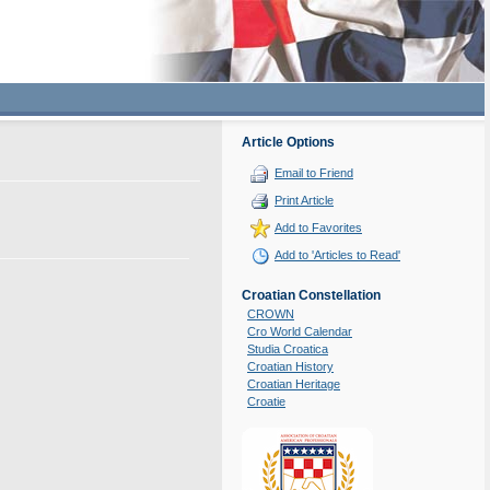
Article Options
Email to Friend
Print Article
Add to Favorites
Add to 'Articles to Read'
Croatian Constellation
CROWN
Cro World Calendar
Studia Croatica
Croatian History
Croatian Heritage
Croatie