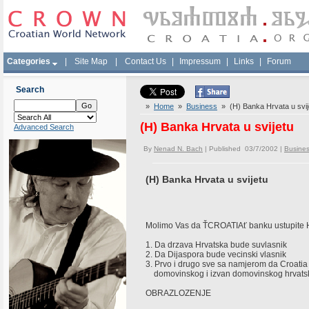
Categories
|
Site Map
|
Contact Us
|
Impressum
|
Links
|
Forum
Search
»
Home
»
Business
» (H) Banka Hrvata u svij
(H) Banka Hrvata u svijetu
Advanced Search
By
Nenad N. Bach
| Published 03/7/2002 |
Busine
(H) Banka Hrvata u svijetu
REPUBLIKA HRVATSKA 
Molimo Vas da ŤCROATIAť banku ustupite Hrv
1. Da drzava Hrvatska bude suvlasnik
2. Da Dijaspora bude vecinski vlasnik
3. Prvo i drugo sve sa namjerom da Croati
domovinskog i izvan domovinskog hrvats
OBRAZLOZENJE