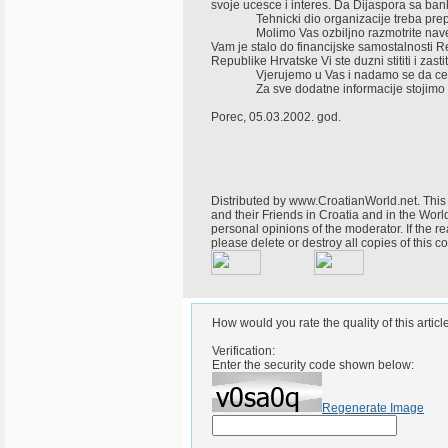
svoje ucesce i interes. Da Dijaspora sa ba
Tehnicki dio organizacije treba prepus
Molimo Vas ozbiljno razmotrite navedeni
Vam je stalo do financijske samostalnosti R
Republike Hrvatske Vi ste duzni stititi i zas
Vjerujemo u Vas i nadamo se da ce te n
Za sve dodatne informacije stojimo V
Porec, 05.03.2002. god.
Predsje
Niko Soljak
Distributed by www.CroatianWorld.net. This 
and their Friends in Croatia and in the World
personal opinions of the moderator. If the r
please delete or destroy all copies of this
How would you rate the quality of this articl
Verification:
Enter the security code shown below:
Regenerate Image