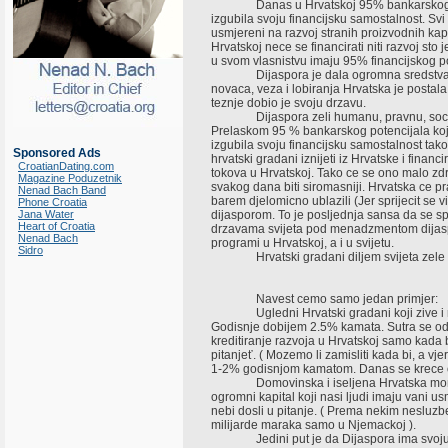
Danas u Hrvatskoj 95% bankarskog poten
izgubila svoju financijsku samostalnost. Svi 
usmjereni na razvoj stranih proizvodnih kap
Hrvatskoj nece se financirati niti razvoj sto 
u svom vlasnistvu imaju 95% financijskog p
Dijaspora je dala ogromna sredstva za 
novaca, veza i lobiranja Hrvatska je postal
teznje dobio je svoju drzavu.
Dijaspora zeli humanu, pravnu, socijaln
Prelaskom 95 % bankarskog potencijala koj
izgubila svoju financijsku samostalnost tak
Sponsored Ads
hrvatski gradani iznijeti iz Hrvatske i financi
CroatianDating.com
tokova u Hrvatskoj. Tako ce se ono malo zd
Magazine Poduzetnik
svakog dana biti siromasniji. Hrvatska ce pra
Nenad Bach Band
barem djelomicno ublazili (Jer sprijecit se
Phone Croatia
Jana Water
dijasporom. To je posljednja sansa da se spa
Heart of Croatia
drzavama svijeta pod menadzmentom dijaspor
Nenad Bach
programi u Hrvatskoj, a i u svijetu.
Sidro
Hrvatski gradani diljem svijeta zele d
Navest cemo samo jedan primjer:
Ugledni Hrvatski gradani koji zive i rad
Godisnje dobijem 2.5% kamata. Sutra se odri
kreditiranje razvoja u Hrvatskoj samo kada 
pitanjeť. ( Mozemo li zamisliti kada bi, a v
1-2% godisnjom kamatom. Danas se krece 
Domovinska i iseljena Hrvatska moraju n
ogromni kapital koji nasi ljudi imaju vani us
nebi dosli u pitanje. ( Prema nekim nesluzb
milijarde maraka samo u Njemackoj ).
Jedini put je da Dijaspora ima svoju ban