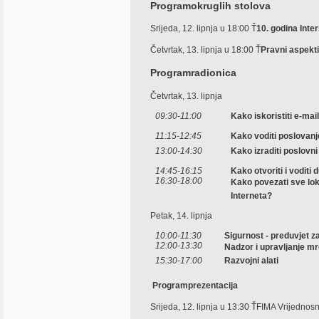
Programokruglih stolova
Srijeda, 12. lipnja u 18:00 Ť
10. godina Inte
Četvrtak, 13. lipnja u 18:00 Ť
Pravni aspekt
Programradionica
Četvrtak, 13. lipnja
09:30-11:00
Kako iskoristiti e-mai
11:15-12:45
Kako voditi poslovanj
13:00-14:30
Kako izraditi poslovn
14:45-16:15
Kako otvoriti i voditi
16:30-18:00
Kako povezati sve lok
Interneta?
Petak, 14. lipnja
10:00-11:30
Sigurnost - preduvjet z
12:00-13:30
Nadzor i upravljanje m
15:30-17:00
Razvojni alati
Programprezentacija
Srijeda, 12. lipnja u 13:30 ŤFIMA Vrijednos