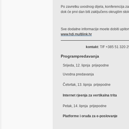
Po zavretku uvodnog dijela, konferencija 
dok će prvi dan biti zaključens okruglim st
Sve dodatne informacije moete dobiti upit
www.hdi.multilink.hr
kontakt
: T/F +385 51 320 
Programpredavanja
Srijeda, 12. lipnja  prijepodne
Uvodna predavanja
Četvrtak, 13. lipnja  prijepodne
Internet rjeenja za vertikalna trita
Petak, 14. lipnja  prijepodne
Platforme i oruđa za e-poslovanje