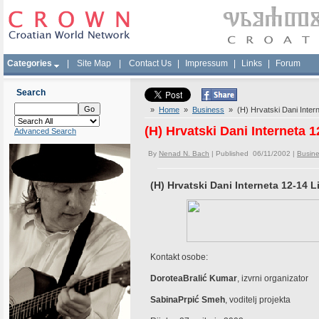
Categories
|
Site Map
|
Contact Us
|
Impressum
|
Links
|
Forum
Search
»
Home
»
Business
» (H) Hrvatski Dani Intern
(H) Hrvatski Dani Interneta 1
Advanced Search
By
Nenad N. Bach
| Published 06/11/2002 |
Busin
(H) Hrvatski Dani Interneta 12-14 L
Kontakt osobe:
DoroteaBralić Kumar
, izvrni organizator
SabinaPrpić Smeh
, voditelj projekta