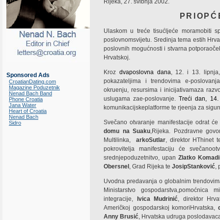
Rijeka, 27. svibnja 2002.
PRIOPĆ
Ulaskom u treće tisućljeće moramobiti s
poslovnomsvijetu. Sredinja tema estih Hrv
poslovnih mogućnosti i stvarna potporaoč
Hrvatskoj.
Kroz
dvaposlovna dana
, 12. i 13. lipnj
Sponsored Ads
pokazateljima i trendovima e-poslovanj
CroatianDating.com
Magazine Poduzetnik
okruenju, resursima i inicijativamaza raz
Nenad Bach Band
uslugama zae-poslovanje.
Treći dan, 14. 
Phone Croatia
Jana Water
komunikacijskeplatforme te rjeenja za sigur
Heart of Croatia
Nenad Bach
Svečano otvaranje manifestacije odrat će
Sidro
domu na Suaku
,Rijeka. Pozdravne govo
Multilinka,
arkoSutlar
, direktor HThinet 
pokrovitelja manifestaciju će svečanootv
srednjepoduzetnitvo, upan
Zlatko Komadi
Obersnel
, Grad Rijeka te
JosipStanković
,
Uvodna predavanja o globalnim trendovima i
Ministarstvo gospodarstva,pomoćnica m
integracije,
Ivica Mudrinić
, direktor Hr
Američkoj gospodarskoj komoriHrvatska,
Anny Brusić
, Hrvatska udruga poslodavac