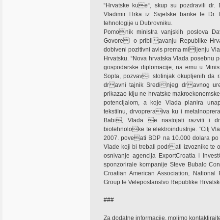
“Hrvatske kue“, skup su pozdravili dr.
Vladimir Hrka iz Svjetske banke te D
tehnologije u Dubrovniku.
Pomonik ministra vanjskih poslova Dav
Govorei o pribliavanju Republike Hrva
dobiveni pozitivni avis prema miljenju Vla
Hrvatsku. “Nova hrvatska Vlada posebnu p
gospodarske diplomacije, na emu u Minist
Sopta, pozvavi stotinjak okupljenih da 
dravni tajnik Sredinjeg dravnog ured
prikazao klju ne hrvatske makroekonomsk
potencijalom, a koje Vlada planira unapri
tekstilnu, drvopreraiva ku i metalnoprer
Babi, Vlada e nastojati razviti i dr
biotehnoloke te elektroindustrije. “Cilj Vl
2007. poveati BDP na 10.000 dolara po g
Vlade koji bi trebali podrati izvoznike te 
osnivanje agencija ExportCroatia i Inves
sponzorirale kompanije Steve Bubalo Cons
Croatian American Association, National
Group te Veleposlanstvo Republike Hrvats
###
Za dodatne informacije, molimo kontaktirajt