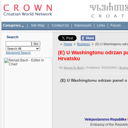
Categories
|
Site Map
|
Contact Us
|
Impressum
|
Links
|
Forum
Search
»
Home
»
Business
» (E) U Washingtonu odrz
(E) U Washingtonu odrzan p
Advanced Search
Hrvatsku
By
Nenad N. Bach
| Published 05/20/2004 |
Busin
(E) U Washingtonu odrzan panel o
Veleposlanstvo Republike
Embassy of the Republic 