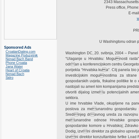
2343 Massachusetts
Press office, Phone
E-mai
w
PR
U Washingtonu odran p
Sponsored Ads
CroatianDating.com
Washington DC, 20. svibnja, 2004 – Panel
Magazine Poduzetnik
“Ulaganje u Hrvatsku: Mogunosti rasta“
Nenad Bach Band
Phone Croatia
odran u konferencijskom centru Georgetow
Jana Water
porijekla “Hrvatska kua“. Cilj panela bio j
Heart of Croatia
Nenad Bach
investicijskim mogunostima za strane 
Sidro
gospodarskih uvjeta, fiskalne politike te 
nastojali su ameri kim kompanijama predstav
otvoriti dijalog izmeu potencijalnih amer
sektora.
U ime hrvatske Vlade, okupljene na pane
poslova za meunarodnu gospodarsku sur
Sredinjeg dravnog ureda za razvojnu st
meunarodne odnose Hrvatske gospod
gospodarske komore u Hrvatskoj; Zdravko 
Dodig, izvrni direktor za globalno upravlj
izvrni direktor konzultantske tvrtke Load