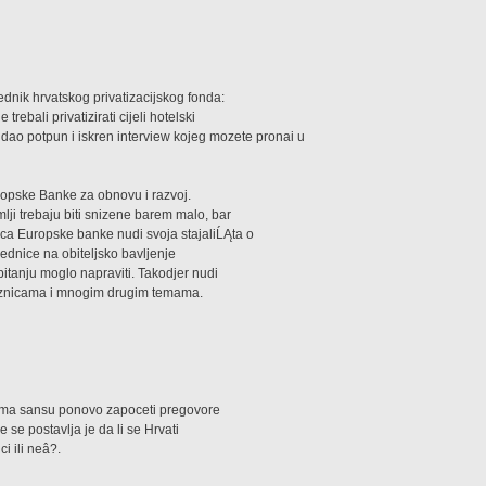
ednik hrvatskog privatizacijskog fonda:
 trebali privatizirati cijeli hotelski
e dao potpun i iskren interview kojeg mozete pronai u
uropske Banke za obnovu i razvoj.
mlji trebaju biti snizene barem malo, bar
ca Europske banke nudi svoja stajaliĹĄta o
ednice na obiteljsko bavljenje
pitanju moglo napraviti. Takodjer nudi
jeznicama i mnogim drugim temama.
ek ima sansu ponovo zapoceti pregovore
je se postavlja je da li se Hrvati
i ili neâ?.