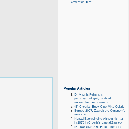
Advertise Here
Popular Articles
Dr. Andrija Puharich:
parapsychologist, medical
researcher, and inventor
(E) Croatian Book Club-Mike Celizic
Europe 2007: Zagreb the Continent's
new star
Nenad Bach singing without his hat
in 1978 in Croatia's capital Zagreb
(E) 100 Years Old Hotel Therapia