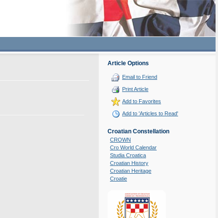
Article Options
Email to Friend
Print Article
Add to Favorites
Add to 'Articles to Read'
Croatian Constellation
CROWN
Cro World Calendar
Studia Croatica
Croatian History
Croatian Heritage
Croatie