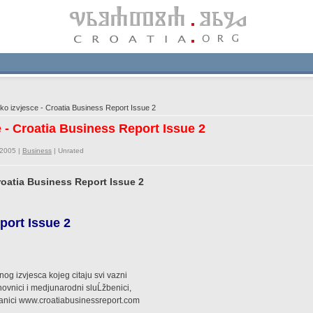
o izvjesce - Croatia Business Report Issue 2
 - Croatia Business Report Issue 2
/2005 |
Business
|
Unrated
roatia Business Report Issue 2
port Issue 2
og izvjesca kojeg citaju svi vazni
cinovnici i medjunarodni sluĹžbenici,
ranici www.croatiabusinessreport.com