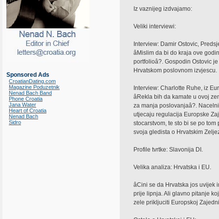
Iz vaznijeg izdvajamo:
Veliki interviewi:
Interview: Damir Ostovic, Predsj
âMislim da bi do kraja ove godine
portfolioâ?. Gospodin Ostovic j
Hrvatskom poslovnom izvjescu.
Sponsored Ads
CroatianDating.com
Magazine Poduzetnik
Interview: Charlotte Ruhe, iz E
Nenad Bach Band
âRekla bih da kamate u ovoj ze
Phone Croatia
Jana Water
za manja poslovanjaâ?. Nacelni
Heart of Croatia
utjecaju regulacija Europske Zaj
Nenad Bach
Sidro
stocarstvom, te sto bi se po tom 
svoja gledista o Hrvatskim Zel
Profile tvrtke: Slavonija DI.
Velika analiza: Hrvatska i EU.
âCini se da Hrvatska jos uvij
prije lipnja. Ali glavno pitanje ko
zele prikljuciti Europskoj Zajednic