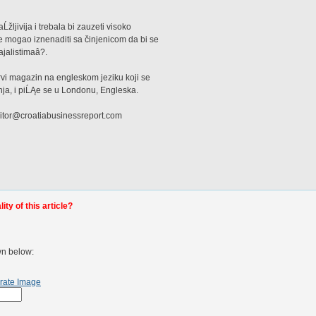
aĹžljivija i trebala bi zauzeti visoko
se mogao iznenaditi sa činjenicom da bi se
ajalistimaâ?.
rvi magazin na engleskom jeziku koji se
ja, i piĹĄe se u Londonu, Engleska.
ditor@croatiabusinessreport.com
ty of this article?
wn below:
rate Image