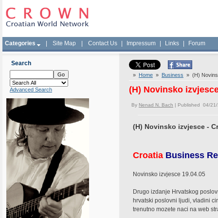
Categories
|
Site Map
|
Contact Us
|
Impressum
|
Links
|
Forum
Search
»
Home
»
Business
» (H) Novinsk
(H) Novinsko izvjesce
Advanced Search
By
Nenad N. Bach
| Published 04/21
(H) Novinsko izvjesce - C
Croatia
Business Re
Novinsko izvjesce 19.04.05
Drugo izdanje Hrvatskog poslovn
hrvatski poslovni ljudi, vladini 
trenutno mozete naci na web st