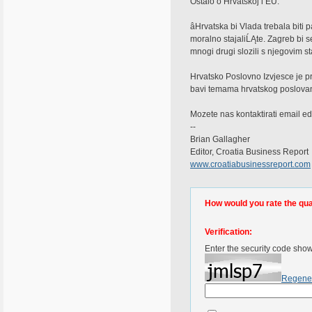
Ostalo o Hrvatskoj i EU:
âHrvatska bi Vlada trebala biti p
moralno stajaliĹĄte. Zagreb bi 
mnogi drugi slozili s njegovim st
Hrvatsko Poslovno Izvjesce je p
bavi temama hrvatskog poslovan
Mozete nas kontaktirati email e
--
Brian Gallagher
Editor, Croatia Business Report
www.croatiabusinessreport.com
How would you rate the quali
Verification:
Enter the security code sho
Regene