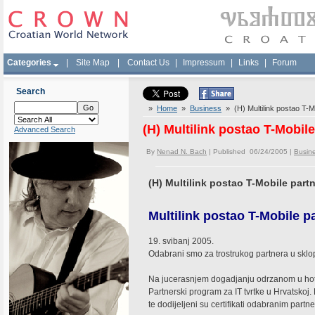
Categories
|
Site Map
|
Contact Us
|
Impressum
|
Links
|
Forum
Search
»
Home
»
Business
» (H) Multilink postao T-M
(H) Multilink postao T-Mobile
Advanced Search
By
Nenad N. Bach
| Published 06/24/2005 |
Busin
(H) Multilink postao T-Mobile part
Multilink postao T-Mobile p
19. svibanj 2005.
Odabrani smo za trostrukog partnera u skl
Na jucerasnjem dogadjanju odrzanom u hote
Partnerski program za IT tvrtke u Hrvatskoj. 
te dodijeljeni su certifikati odabranim partn