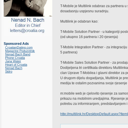
T-Mobile je Multilink odabrao za partnera u
dosadasnju uspjesnu suradnju.
Multilink je odabran kao:
T-Mobile Solution Partner - u kategoriji po
(od ukupno 16 partnera i 20 rjesenja)
Sponsored Ads
T-Mobile Integration Partner - za integraci
CroatianDating.com
Magazine Poduzetnik
5 partnera)
Nenad Bach Band
Phone Croatia
Jana Water
T-Mobile Sales Solution Partner - za prodaj
Heart of Croatia
Dodijeljena tri certifikata direktoru Multili
Nenad Bach
Sidro
clan Uprave T-Mobilea i glavni direktor za p
U drugom dijelu dogadjanja, Multilink je pr
medija te ostalim pozvanima svoje rjesenje
m:mobile web je cjelovito rjesenje za samo
prikazu na mobilnim uredjajima. Rjesenje j
potrebu za informiranjem, predstavljanjem 
http://multilink.hr/DesktopDefault.aspx?It