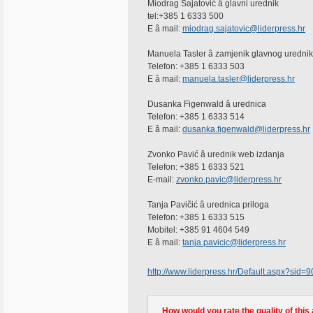
Miodrag Sajatović â glavni urednik
tel:+385 1 6333 500
E â mail:
miodrag.sajatovic@liderpress.hr
Manuela Tasler â zamjenik glavnog uredni
Telefon: +385 1 6333 503
E â mail:
manuela.tasler@liderpress.hr
Dusanka Figenwald â urednica
Telefon: +385 1 6333 514
E â mail:
dusanka.figenwald@liderpress.hr
Zvonko Pavić â urednik web izdanja
Telefon: +385 1 6333 521
E-mail:
zvonko.pavic@liderpress.hr
Tanja Pavičić â urednica priloga
Telefon: +385 1 6333 515
Mobitel: +385 91 4604 549
E â mail:
tanja.pavicic@liderpress.hr
http://www.liderpress.hr/Default.aspx?sid=9
How would you rate the quality of this 