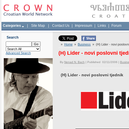
Categories
|
Site Map
|
Contact Us
|
Impressum
|
Links
|
Forum
Search
»
Home
»
Business
» (H) Lider - novi poslovni
(H) Lider - novi poslovni tjed
Advanced Search
By
Nenad N. Bach
| Published 02/11/2006 |
Busin
(H) Lider - novi poslovni tjednik