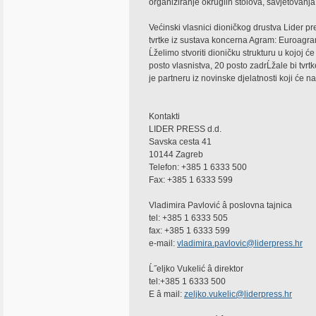
organiziranje okruglih stolova, savjetovanja
Većinski vlasnici dioničkog drustva Lider pre
tvrtke iz sustava koncerna Agram: Euroagr
Ĺželimo stvoriti dioničku strukturu u kojoj ć
posto vlasnistva, 20 posto zadrĹžale bi tvrt
je partneru iz novinske djelatnosti koji će n
Kontakti
LIDER PRESS d.d.
Savska cesta 41
10144 Zagreb
Telefon: +385 1 6333 500
Fax: +385 1 6333 599
Vladimira Pavlović â poslovna tajnica
tel: +385 1 6333 505
fax: +385 1 6333 599
e-mail:
vladimira.pavlovic@liderpress.hr
Ĺ˝eljko Vukelić â direktor
tel:+385 1 6333 500
E â mail:
zeljko.vukelic@liderpress.hr