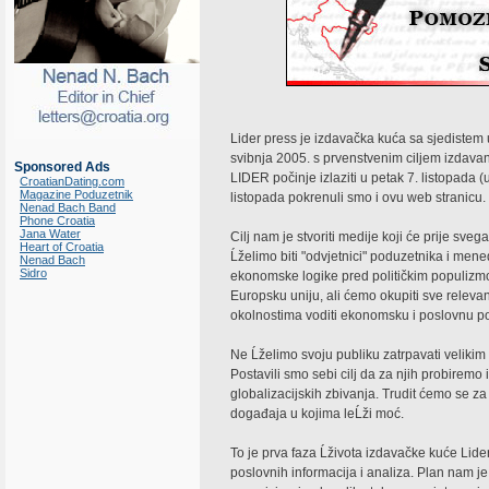
Lider press je izdavačka kuća sa sjedistem
svibnja 2005. s prvenstvenim ciljem izdava
Sponsored Ads
LIDER počinje izlaziti u petak 7. listopada (
CroatianDating.com
Magazine Poduzetnik
listopada pokrenuli smo i ovu web stranicu.
Nenad Bach Band
Phone Croatia
Jana Water
Cilj nam je stvoriti medije koji će prije sveg
Heart of Croatia
Ĺželimo biti "odvjetnici" poduzetnika i mene
Nenad Bach
Sidro
ekonomske logike pred političkim populizmo
Europsku uniju, ali ćemo okupiti sve relev
okolnostima voditi ekonomsku i poslovnu pol
Ne Ĺželimo svoju publiku zatrpavati velikim
Postavili smo sebi cilj da za njih probiremo
globalizacijskih zbivanja. Trudit ćemo se za
događaja u kojima leĹži moć.
To je prva faza Ĺživota izdavačke kuće Lider
poslovnih informacija i analiza. Plan nam je