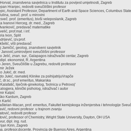
 Horvat, znanstvena savjetnica u Institutu za povijest umjetnosti, Zagreb
tjepan Hranjec, redoviti sveučilištni profesor
epic, Assistant Professor, Department of Earth and Space Sciences, Columbus State
ulina, sveuč. prof. u mirovini
ć, sveč. prof. (emeritus), bivši veleposlanik, Zagreb
lata Ivanovi Herceg, dr. med., Zagreb
r Ivanković, predavač matematike
velić, prof.mat. i inf.
ela Ivon, Split
drijević, izv.prof.
akšetić, viši predavač
j Jamičić, geolog, znanstveni savjetnik
r Janović,umirovljeni sveučilišni professor
o Jelić, znan. sur., Galapagos istraživački centar, Zagreb
, dipl. ekonomist, R. Argentina
o Jeren, Sveučilište u Zagrebu, redoviti professor
amir Ježek
o Jukić, dr. med.
lado Jukić, ravnatelj Klinike za psihijatrijuVrapče
ić, dr.sc., prof emeritus, Makarska
 Kalafatić, liječnik-ginekolog, 'bolnica u Petrovoj'
alogjera, klinički psiholog, istraživač i autor
amir Kalpić
Duško Kardum, Zagreb
an Karlić
 Kaštelan-Macan, prof. emeritus, Fakultet kemijskoga inženjerstva i tehnologije Sveu
tavić, redovni profesor u trajnom zvanju
atović, redoviti profesor
atović, professor of Chemistry, Wright State University, Dayton, OH USA
vur, dipl. ing. rud.
rijan Kirin, Zagreb
a, profesor,docente, Provincia de Buenos Aires, Argentina