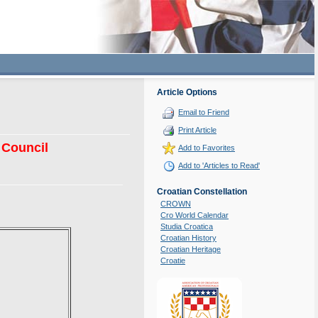
Article Options
Email to Friend
Print Article
 Council
Add to Favorites
Add to 'Articles to Read'
Croatian Constellation
CROWN
Cro World Calendar
Studia Croatica
Croatian History
Croatian Heritage
Croatie