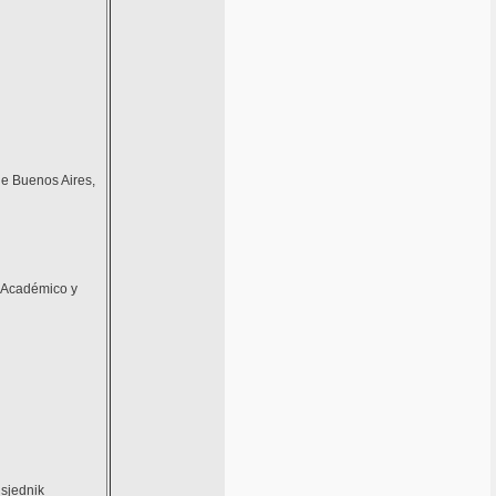
de Buenos Aires,
r Académico y
dsjednik