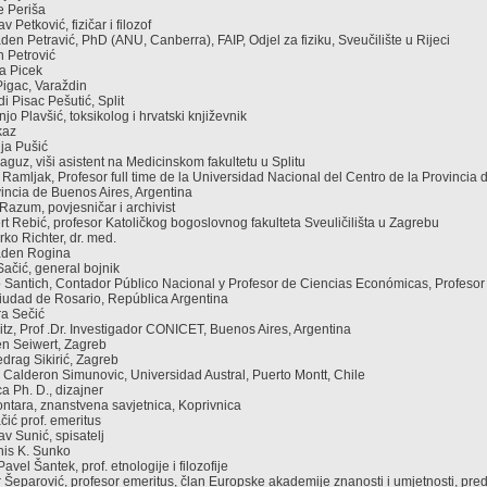
te Periša
av Petković, fizičar i filozof
laden Petravić, PhD (ANU, Canberra), FAIP, Odjel za fiziku, Sveučilište u Rijeci
an Petrović
ica Picek
Pigac, Varaždin
ldi Pisac Pešutić, Split
anjo Plavšić, toksikolog i hrvatski književnik
kaz
nja Pušić
Raguz, viši asistent na Medicinskom fakultetu u Splitu
Ramljak, Profesor full time de la Universidad Nacional del Centro de la Provincia 
vincia de Buenos Aires, Argentina
 Razum, povjesničar i archivist
ert Rebić, profesor Katoličkog bogoslovnog fakulteta Sveuličilišta u Zagrebu
arko Richter, dr. med.
Mladen Rogina
 Sačić, general bojnik
 Santich, Contador Público Nacional y Profesor de Ciencias Económicas, Profeso
iudad de Rosario, República Argentina
ora Sečić
itz, Prof .Dr. Investigador CONICET, Buenos Aires, Argentina
ven Seiwert, Zagreb
redrag Sikirić, Zagreb
o Calderon Simunovic, Universidad Austral, Puerto Montt, Chile
a Ph. D., dizajner
ontara, znanstvena savjetnica, Koprivnica
ačić prof. emeritus
lav Sunić, spisatelj
enis K. Sunko
vel Šantek, prof. etnologije i filozofije
ir Šeparović, profesor emeritus, član Europske akademije znanosti i umjetnosti, pre