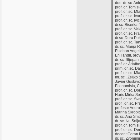
doc. dr. sc. An
prof. dr. Tomisl
prof. dr. sc. M
prof. dr. sc. Iv
prof. dr. sc. Iv
dr.sc. Biserka 
prof. dr. sc. Va
prof. dr. sc. Fr
dr.sc. Dora Po
prof. dr. sc. Ta
dr. sc. Marija 
Esteban Angel 
En Tandil, pro
dr. sc. Stjepan
prof. dr. Adalb
prim. dr. sc. D
prof. dr. sc. 
mr. sci. Željko
Javier Gustavo
Economista, C
prof. dr. sc. D
Haris Mirka Se
prof. dr. sc. S
prof . dr. sc. P
profesor Artur
Marina Skrobic
dr. sc. Ana Sm
dr. sc. Ivo Solj
prof. dr. Tomis
prof. dr. sc. D
docent Goran Pa
dr. sc. Zvonim