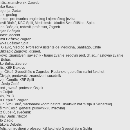
rišić, znanstvenik, Zagreb
Danko Basch
Begonja, Zadar
elak, geolog
Benzon, profesorica engleskog i njemačkog jezika
ihovil Biočić, KBC Split, Medicinski fakultet Sveučilišta u Splitu
uno Bošnjak, redoviti professor, Zagreb
arijan Bošnjak
Botrić, docent
elimir Božikov, Zagreb
ravka Božikov, Split
 Glavic, Médico, Profesor Asistente de Medicina, Santiago, Chile
Brkljačić Žagrović, dr.med.
rković, znanstveni savjetnik - trajno zvanje, redovni prof. dr. sc., naslovno zvanje
o Buljac
ojko Buljat, Zagreb
Čatić, KBF Đakovo
arin Čikeš, Sveučilište u Zagrebu, Rudarsko-geološko-naftni fakultet
 Čivljak, predavač i znanstveni suradnik
ojzije Čondić, KBF Split
on Josip Čorić
 med., sveuč. profesor, Osijek
era Čuljak
alo, Ph. D.
mir Ćepulić, Zagreb
imun Šito Ćorić, Nacionalni koordinatora Hrvatskih kat.misija u Švicarskoj
rešimir Ćosić, general pukovnik (u mirovini)
lojz Ćubelić, svećenik
slav Dadić, filozof
ado Dadić
 Nikola Debelić
 Delić, umirovljeni professor KB fakulteta Sveučilišta u Splitu