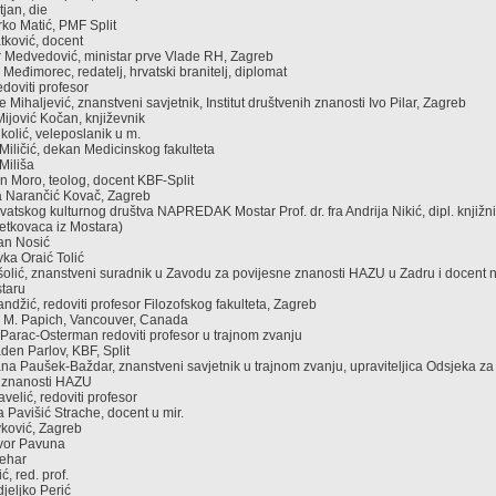
tjan, die
arko Matić, PMF Split
atković, docent
ir Medvedović, ministar prve Vlade RH, Zagreb
v Međimorec, redatelj, hrvatski branitelj, diplomat
doviti profesor
ine Mihaljević, znanstveni savjetnik, Institut društvenih znanosti Ivo Pilar, Zagreb
 Mijović Kočan, književnik
ikolić, veleposlanik u m.
 Miličić, dekan Medicinskog fakulteta
 Miliša
san Moro, teolog, docent KBF-Split
na Narančić Kovač, Zagreb
atskog kulturnog društva NAPREDAK Mostar Prof. dr. fra Andrija Nikić, dipl. knjižniča
etkovaca iz Mostara)
lan Nosić
vka Oraić Tolić
ršolić, znanstveni suradnik u Zavodu za povijesne znanosti HAZU u Zadru i docent 
staru
andžić, redoviti profesor Filozofskog fakulteta, Zagreb
an M. Papich, Vancouver, Canada
a Parac-Osterman redoviti profesor u trajnom zvanju
laden Parlov, KBF, Split
žana Paušek-Baždar, znanstveni savjetnik u trajnom zvanju, upraviteljica Odsjeka za 
h znanosti HAZU
avelić, redoviti profesor
a Pavišić Strache, docent u mir.
vković, Zagreb
Davor Pavuna
Pehar
ić, red. prof.
djeljko Perić