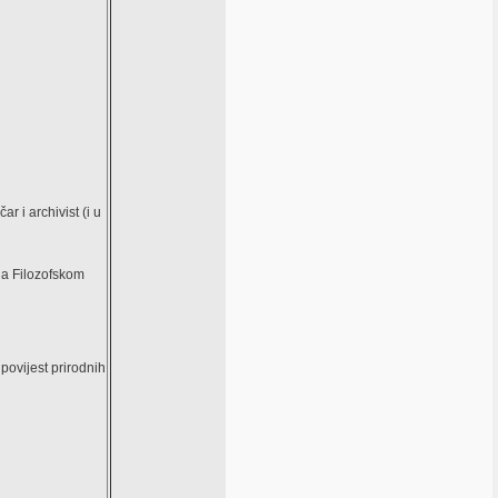
r i archivist (i u
na Filozofskom
povijest prirodnih