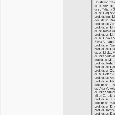
Hrvatskog žrtv
dr.sc. Anđelko 
dr sc Tatjana 
dr. sc. i književ
prof. dr. ing. M
doc. dr. sc. Dr
prof. dr. sc. Z
prof. dr. sc. 
dr. sc. Kosta U
prof. dr. sc. M
dr. sc. Hrvoje V
Silvia Adriana 
prof. dr. sc. S
prof. dr. sc. Đu
dr. sc. Mislav 
dr. Mile Vidovi
doc.dr.sc. Mire
prof. dr. Peta
prof. dr. sc. D
prof. dr. sc. Zla
dr. sc. Petar V
prof. dr. sc. A
prof. dr. sc. 
doc. dr. sc. Ti
dr. Vida Vukoja
dr. Milan Vuko
Milan Zoretić, 
prof. dr. sc. J
doc. dr. sc. Ma
prof. dr. sc. D
prof. dr. Tomisl
prof. dr. sc. D