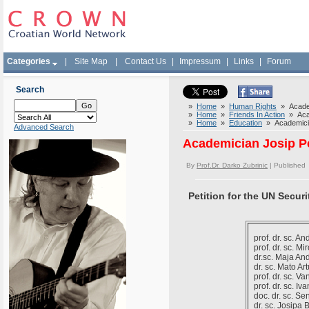
Categories
|
Site Map
|
Contact Us
|
Impressum
|
Links
|
Forum
Search
»
Home
»
Human Rights
» Academi
»
Home
»
Friends In Action
» Acade
»
Home
»
Education
» Academician
Advanced Search
Academician Josip Pec
By
Prof.Dr. Darko Zubrinic
| Published
Petition for the UN Secur
prof. dr. sc. An
prof. dr. sc. M
dr.sc. Maja Andr
dr. sc. Mato Ar
prof. dr. sc. V
prof. dr. sc. I
doc. dr. sc. Se
dr. sc. Josipa B