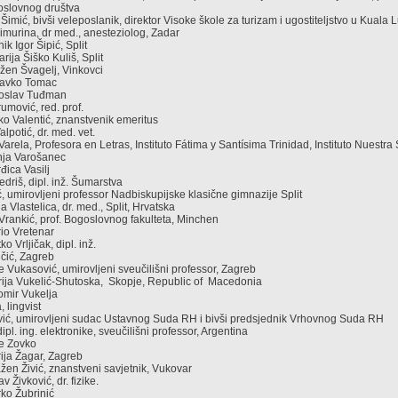
oslovnog društva
Šimić, bivši veleposlanik, direktor Visoke škole za turizam i ugostiteljstvo u Kuala
Šimurina, dr med., anesteziolog, Zadar
nik Igor Šipić, Split
arija Šiško Kuliš, Split
ažen Švagelj, Vinkovci
dravko Tomac
Miroslav Tuđman
rumović, red. prof.
irko Valentić, znanstvenik emeritus
alpotić, dr. med. vet.
Varela, Profesora en Letras, Instituto Fátima y Santísima Trinidad, Instituto Nuestra
anja Varošanec
rđica Vasilj
Vedriš, dipl. inž. Šumarstva
ć, umirovljeni professor Nadbiskupijske klasične gimnazije Split
la Vlastelica, dr. med., Split, Hrvatska
r Vrankić, prof. Bogoslovnog fakulteta, Minchen
ario Vretenar
tko Vrljičak, dipl. inž.
učić, Zagreb
nte Vukasović, umirovljeni sveučilišni professor, Zagreb
Marija Vukelić-Shutoska, Skopje, Republic of Macedonia
homir Vukelja
, lingvist
vić, umirovljeni sudac Ustavnog Suda RH i bivši predsjednik Vrhovnog Suda RH
dipl. ing. elektronike, sveučilišni professor, Argentina
ure Zovko
rija Žagar, Zagreb
ražen Živić, znanstveni savjetnik, Vukovar
av Živković, dr. fizike.
arko Žubrinić