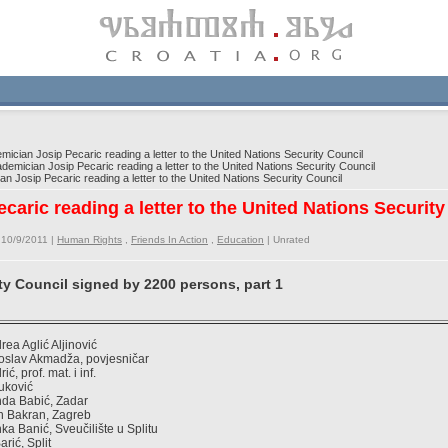
cian Josip Pecaric reading a letter to the United Nations Security Council
mician Josip Pecaric reading a letter to the United Nations Security Council
 Josip Pecaric reading a letter to the United Nations Security Council
aric reading a letter to the United Nations Security
 10/9/2011 |
Human Rights
,
Friends In Action
,
Education
|
Unrated
ity Council signed by 2200 persons, part 1
drea Aglić Aljinović
iroslav Akmadža, povjesničar
ić, prof. mat. i inf.
tuković
anda Babić, Zadar
van Bakran, Zagreb
nka Banić, Sveučilište u Splitu
arić, Split