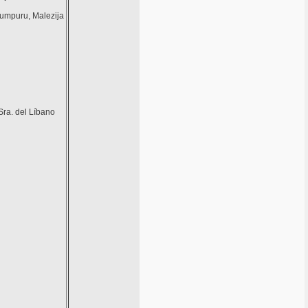
 Lumpuru, Malezija
 Sra. del Líbano