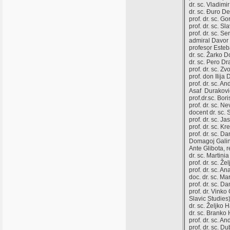
dr. sc. Vladimi
dr. sc. Đuro De
prof. dr. sc. G
prof. dr. sc. S
prof. dr. sc. S
admiral Davo
profesor Esteb
dr. sc. Žarko 
dr. sc. Pero D
prof. dr. sc. Z
prof. don Ilija
prof. dr. sc. An
Asaf Duraković
prof.dr.sc. Bori
prof. dr. sc. N
docent dr. sc.
prof. dr. sc. J
prof. dr. sc. K
prof. dr. sc. 
Domagoj Galino
Ante Glibota, 
dr. sc. Martinia
prof. dr. sc. Ž
prof. dr. sc. A
doc. dr. sc. Ma
prof. dr. sc. D
prof. dr. Vinko
Slavic Studies
dr. sc. Željko 
dr. sc. Branko
prof. dr. sc. A
prof. dr. sc. D