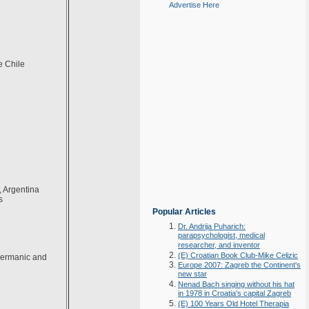
Advertise Here
e Chile
, Argentina
s
Popular Articles
Dr. Andrija Puharich:
parapsychologist, medical
researcher, and inventor
(E) Croatian Book Club-Mike Celizic
(Germanic and
Europe 2007: Zagreb the Continent's
new star
Nenad Bach singing without his hat
in 1978 in Croatia's capital Zagreb
(E) 100 Years Old Hotel Therapia