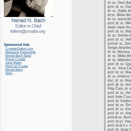
dr. sc. Osor Ba
prof. dr. sc. 
dr. sc. Zlatko 
dr.sc. Mirko B
dr. sc. Ivana 
prof. dr. sc. M
akad. kipar Kr
prof. dr. sc. M
dr. sc. Srećko 
prof. dr. sc. V
prof.dr. sc. Zd
Sponsored Ads
Sergio Brantes
CroatianDating.com
dr. sc. Morana 
Magazine Poduzetnik
Nenad Bach Band
dr. sc. Milko B
Phone Croatia
dr. sc. Miljenk
Jana Water
prof. dr. sc. G
Heart of Croatia
dr. sc. Ivica 
Nenad Bach
prof. dr. sc. M
Sidro
dr. sc. Ambroz
doc. dr. sc. Al
prof. dr. sc. d
Filip Čulo, dr.
prof. dr. sc. V
prof. Ante Čuv
prof. dr. Vladi
prof. dr. sc. Š
prof. dr. sc. K
prof. dr. sc. A
prof.dr.sc. Bori
prof. dr.sc. Vl
prof. dr.dr.h.c.
prof. dr. Josip