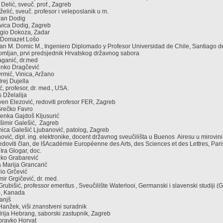
r Delić, sveuč. prof., Zagreb
želić, sveuč. profesor i veleposlanik u m.
oran Dodig
lavica Dodig, Zagreb
ergio Dokoza, Zadar
r Domazet Lošo
an M. Domic M., Ingeniero Diplomado y Profesor Universidad de Chile, Santiago d
Domljan, prvi predsjednik Hrvatskog državnog sabora
raganić, dr.med
vonko Dragčević
 Drmić, Vinica, Aržano
drej Dujella
, profesor, dr. med., USA.
s Dželalija
even Elezović, redoviti profesor FER, Zagreb
 Srečko Favro
asenka Gajdoš Kljusurić
rešimir Galešić, Zagreb
Danica Galešić Ljubanović, patolog, Zagreb
vić, dipl. ing. elektronike, docent državnog sveučilišta u Buenos Airesu u mirovini
redoviti član, de lšAcadémie Européenne des Arts, des Sciences et des Lettres, Pari
 Ira Glogar, doc.
eljko Grabarević
na Marija Grancarić
rio Grčević
amir Grgičević, dr. med.
 Grubišić, professor emeritus , Sveučilište Waterlooi, Germanski i slavenski studiji 
), Kanada
Hanjš
 Hanžek, viši znanstveni suradnik
ndrija Hebrang, saborski zastupnik, Zagreb
ubravko Horvat