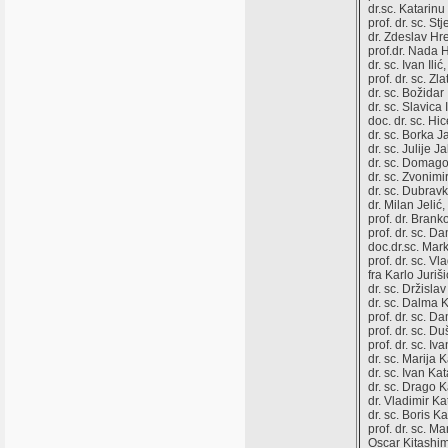
dr.sc. Katarinu
prof. dr. sc. S
dr. Zdeslav Hr
prof.dr. Nada H
dr. sc. Ivan Ili
prof. dr. sc. Z
dr. sc. Božida
dr. sc. Slavica I
doc. dr. sc. Hic
dr. sc. Borka Ja
dr. sc. Julije J
dr. sc. Domago
dr. sc. Zvonimi
dr. sc. Dubravk
dr. Milan Jelić
prof. dr. Brank
prof. dr. sc. D
doc.dr.sc. Mark
prof. dr. sc. V
fra Karlo Juriš
dr. sc. Držislav
dr. sc. Dalma K
prof. dr. sc. D
prof. dr. sc. 
prof. dr. sc. Iv
dr. sc. Marija
dr. sc. Ivan Ka
dr. sc. Drago K
dr. Vladimir K
dr. sc. Boris Ka
prof. dr. sc. Ma
Oscar Kitashim