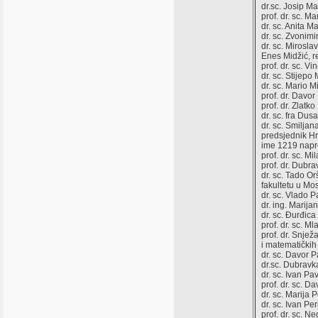
dr.sc. Josip Ma
prof. dr. sc. M
dr. sc. Anita M
dr. sc. Zvonim
dr. sc. Mirosla
Enes Midžić, re
prof. dr. sc. V
dr. sc. Stijepo
dr. sc. Mario M
prof. dr. Davor
prof. dr. Zlatko
dr. sc. fra Du
dr. sc. Smilja
predsjednik Hrv
ime 1219 napr
prof. dr. sc. Mi
prof. dr. Dubra
dr. sc. Tado O
fakultetu u Mo
dr. sc. Vlado P
dr. ing. Marij
dr. sc. Đurđic
prof. dr. sc. M
prof. dr. Snje
i matematički
dr. sc. Davor P
dr.sc. Dubravk
dr. sc. Ivan Pa
prof. dr. sc. 
dr. sc. Marija 
dr. sc. Ivan Per
prof. dr. sc. Ne