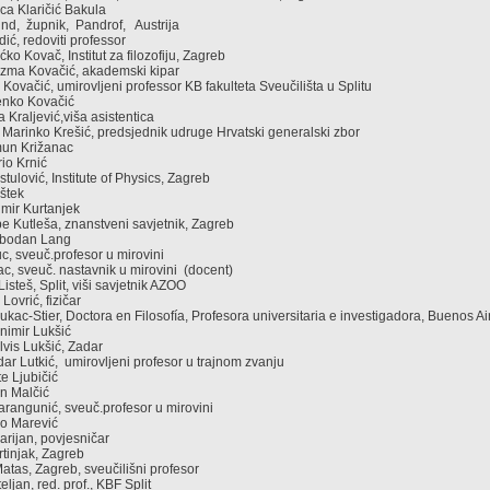
lica Klaričić Bakula
nd, župnik, Pandrof, Austrija
dić, redoviti professor
ećko Kovač, Institut za filozofiju, Zagreb
uzma Kovačić, akademski kipar
o Kovačić, umirovljeni professor KB fakulteta Sveučilišta u Splitu
denko Kovačić
a Kraljević,viša asistentica
 Marinko Krešić, predsjednik udruge Hrvatski generalski zbor
imun Križanac
rio Krnić
rstulović, Institute of Physics, Zagreb
nštek
limir Kurtanjek
tipe Kutleša, znanstveni savjetnik, Zagreb
Slobodan Lang
uc, sveuč.profesor u mirovini
sac, sveuč. nastavnik u mirovini (docent)
Listeš, Split, viši savjetnik AZOO
 Lovrić, fizičar
Lukac-Stier, Doctora en Filosofía, Profesora universitaria e investigadora, Buenos Ai
animir Lukšić
Elvis Lukšić, Zadar
dar Lutkić, umirovljeni profesor u trajnom zvanju
te Ljubičić
an Malčić
Marangunić, sveuč.profesor u mirovini
ozo Marević
arijan, povjesničar
artinjak, Zagreb
Matas, Zagreb, sveučilišni profesor
eljan, red. prof., KBF Split