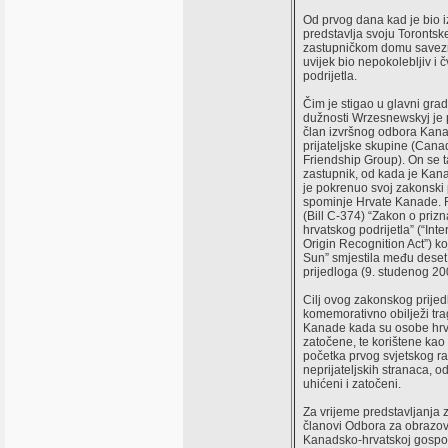
Od prvog dana kad je bio 
predstavlja svoju Torontsk
zastupničkom domu savez
uvijek bio nepokolebljiv i
podrijetla.
Čim je stigao u glavni grad
dužnosti Wrzesnewskyj je 
član izvršnog odbora Kan
prijateljske skupine (Can
Friendship Group). On se t
zastupnik, od kada je Kan
je pokrenuo svoj zakonski p
spominje Hrvate Kanade. 
(Bill C-374) “Zakon o priz
hrvatskog podrijetla” (“Int
Origin Recognition Act”) k
Sun” smjestila među deset
prijedloga (9. studenog 20
Cilj ovog zakonskog prijedl
komemorativno obilježi tra
Kanade kada su osobe hrva
zatočene, te korištene kao
početka prvog svjetskog rat
neprijateljskih stranaca, od
uhićeni i zatočeni.
Za vrijeme predstavljanja
članovi Odbora za obrazovan
Kanadsko-hrvatskoj gospoda