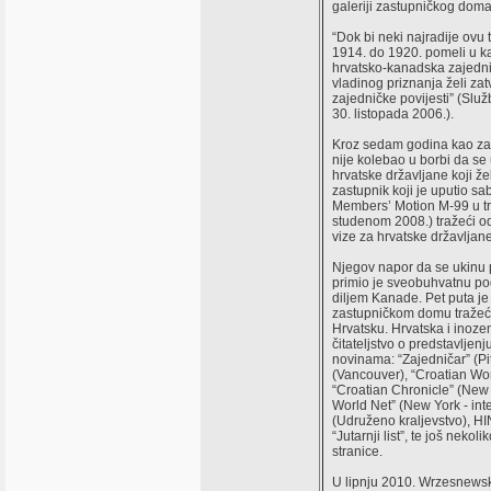
galeriji zastupničkog doma
“Dok bi neki najradije ovu 
1914. do 1920. pomeli u k
hrvatsko-kanadska zajedni
vladinog priznanja želi za
zajedničke povijesti” (Služ
30. listopada 2006.).
Kroz sedam godina kao za
nije kolebao u borbi da se
hrvatske državljane koji žel
zastupnik koji je uputio s
Members’ Motion M-99 u tr
studenom 2008.) tražeći od
vize za hrvatske državljane
Njegov napor da se ukinu 
primio je sveobuhvatnu po
diljem Kanade. Pet puta je
zastupničkom domu tražeći
Hrvatsku. Hrvatska i inozem
čitateljstvo o predstavljenju
novinama: “Zajedničar” (Pi
(Vancouver), “Croatian Wor
“Croatian Chronicle” (Ne
World Net” (New York - int
(Udruženo kraljevstvo), HINA
“Jutarnji list”, te još nekol
stranice.
U lipnju 2010. Wrzesnewsky