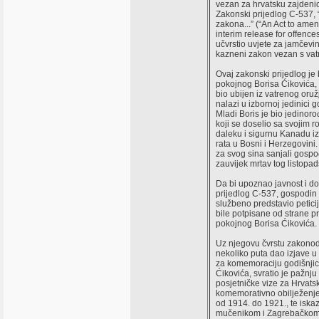
vezan za hrvatsku zajdeni
Zakonski prijedlog C-53
zakona...” (“An Act to amen
interim release for offences
učvrstio uvjete za jamčevin
kazneni zakon vezan s vat
Ovaj zakonski prijedlog j
pokojnog Borisa Ćikovića,
bio ubijen iz vatrenog oru
nalazi u izbornoj jedinic
Mladi Boris je bio jedinor
koji se doselio sa svojim r
daleku i sigurnu Kanadu i
rata u Bosni i Herzegovini.
za svog sina sanjali gospo
zauvijek mrtav tog listop
Da bi upoznao javnost i d
prijedlog C-537, gospodin
službeno predstavio petic
bile potpisane od strane pr
pokojnog Borisa Ćikovića.
Uz njegovu čvrstu zakono
nekoliko puta dao izjave u
za komemoraciju godišnjic
Ćikovića, svratio je pažnj
posjetničke vize za Hrvatsk
komemorativno obilježenje
od 1914. do 1921., te iska
mučenikom i Zagrebačko