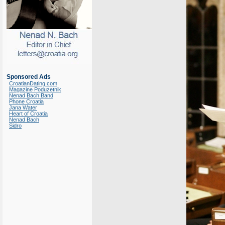
Sponsored Ads
CroatianDating.com
Magazine Poduzetnik
Nenad Bach Band
Phone Croatia
Jana Water
Heart of Croatia
Nenad Bach
Sidro