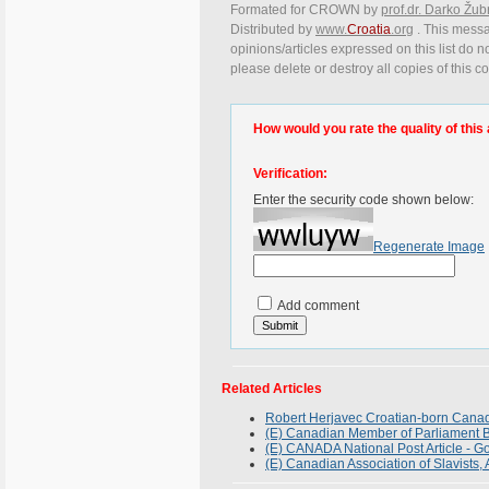
Formated for CROWN by
prof.dr. Darko Žub
Distributed by
www.
Croatia
.org
. This messa
opinions/articles expressed on this list do n
please delete or destroy all copies of this 
How would you rate the quality of this 
Verification:
Enter the security code shown below:
Regenerate Image
Add comment
Related Articles
Robert Herjavec Croatian-born Canad
(E) Canadian Member of Parliament 
(E) CANADA National Post Article - G
(E) Canadian Association of Slavists