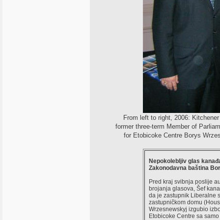
From left to right, 2006: Kitchene
former three-term Member of Parliame
for Etobicoke Centre Borys Wrze
Nepokolebljiv glas kanađ
Zakonodavna baština Bo
Pred kraj svibnja poslije
brojanja glasova, Šef kana
da je zastupnik Liberalne
zastupničkom domu (Hous
Wrzesnewskyj izgubio izbo
Etobicoke Centre sa samo