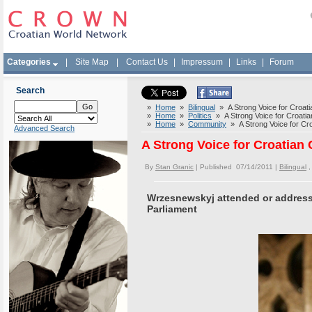
Categories
|
Site Map
|
Contact Us
|
Impressum
|
Links
|
Forum
Search
»
Home
»
Bilingual
» A Strong Voice for Croat
»
Home
»
Politics
» A Strong Voice for Croati
»
Home
»
Community
» A Strong Voice for Cr
Advanced Search
A Strong Voice for Croatian
By
Stan Granic
| Published 07/14/2011 |
Bilingual
Wrzesnewskyj attended or address
Parliament