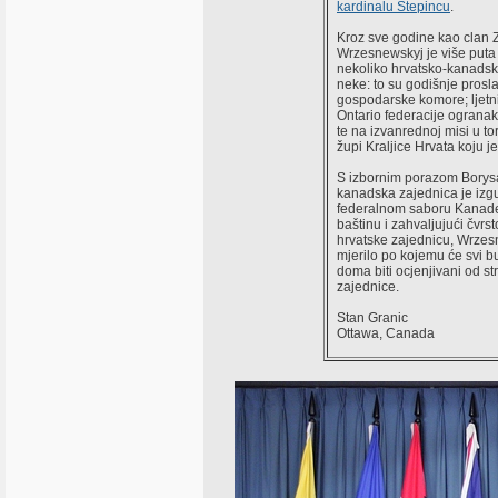
kardinalu Stepincu
.
Kroz sve godine kao clan
Wrzesnewskyj je više puta
nekoliko hrvatsko-kanads
neke: to su godišnje pros
gospodarske komore; ljetn
Ontario federacije ograna
te na izvanrednoj misi u to
župi Kraljice Hrvata koju j
S izbornim porazom Borys
kanadska zajednica je izgu
federalnom saboru Kanad
baštinu i zahvaljujući čvrs
hrvatske zajednicu, Wrzes
mjerilo po kojemu će svi b
doma biti ocjenjivani od s
zajednice.
Stan Granic
Ottawa, Canada