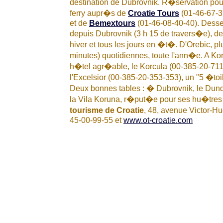
destination de Dubrovnik. R�servation pou
ferry aupr�s de
Croatie Tours
(01-46-67-3
et de
Bemextours
(01-46-08-40-40). Desse
depuis Dubrovnik (3 h 15 de travers�e), de
hiver et tous les jours en �t�. D'Orebic, pl
minutes) quotidiennes, toute l'ann�e. A Kor
h�tel agr�able, le Korcula (00-385-20-711
l'Excelsior (00-385-20-353-353), un "5 �to
Deux bonnes tables : � Dubrovnik, le Dund
la Vila Koruna, r�put�e pour ses hu�tres e
tourisme de Croatie
, 48, avenue Victor-Hug
45-00-99-55 et
www.ot-croatie.com