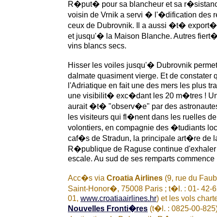
R�put� pour sa blancheur et sa r�sistance,
voisin de Vrnik a servi � l'�dification des r
ceux de Dubrovnik. Il a aussi �t� export
et jusqu'� la Maison Blanche. Autres fiert�s
vins blancs secs.
Hisser les voiles jusqu'� Dubrovnik perme
dalmate quasiment vierge. Et de constater 
l'Adriatique en fait une des mers les plus 
une visibilit� exc�dant les 20 m�tres ! Un
aurait �t� "observ�e" par des astronaute
les visiteurs qui fl�nent dans les ruelles de
volontiers, en compagnie des �tudiants loc
caf�s de Stradun, la principale art�re de la
R�publique de Raguse continue d'exhaler
escale. Au sud de ses remparts commence l
Acc�s via
Croatia Airlines
(9, rue du Faub
Saint-Honor�, 75008 Paris ; t�l. : 01- 42-
01,
www.croatiaairlines.hr
) et les vols chart
Nouvelles Fronti�res
(t�l. : 0825-00-825