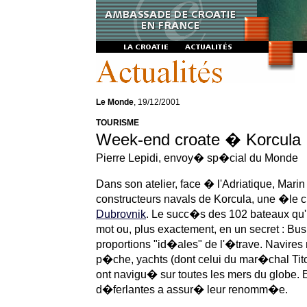
Le Monde
, 19/12/2001
TOURISME
Week-end croate � Korcula
Pierre Lepidi, envoy� sp�cial du Monde
Dans son atelier, face � l'Adriatique, Marin
constructeurs navals de Korcula, une �le cr
Dubrovnik
. Le succ�s des 102 bateaux qu'il
mot ou, plus exactement, en un secret : Bu
proportions "id�ales" de l'�trave. Navire
p�che, yachts (dont celui du mar�chal Tito
ont navigu� sur toutes les mers du globe. E
d�ferlantes a assur� leur renomm�e.