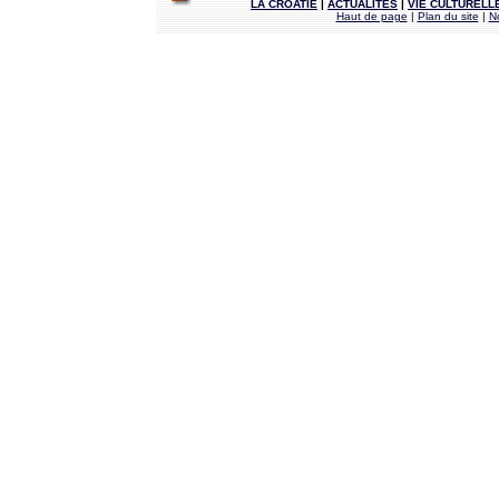
LA CROATIE
|
ACTUALITÉS
|
VIE CULTURELL
Haut de page
|
Plan du site
|
N