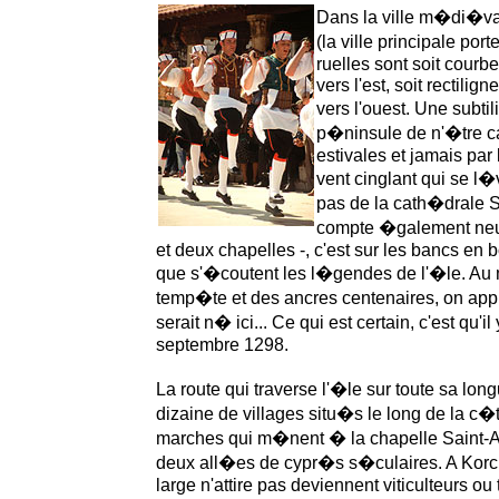
Dans la ville m�di�val
(la ville principale port
ruelles sont soit courb
vers l'est, soit rectilign
vers l'ouest. Une subti
p�ninsule de n'�tre c
estivales et jamais par
vent cinglant qui se l�
pas de la cath�drale Sa
compte �galement neuf
et deux chapelles -, c'est sur les bancs en 
que s'�coutent les l�gendes de l'�le. Au 
temp�te et des ancres centenaires, on app
serait n� ici... Ce qui est certain, c'est qu'il
septembre 1298.
La route qui traverse l'�le sur toute sa lon
dizaine de villages situ�s le long de la c�
marches qui m�nent � la chapelle Saint-A
deux all�es de cypr�s s�culaires. A Korcu
large n'attire pas deviennent viticulteurs ou 