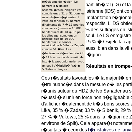
pr�sidents de r�gion. Le
parti lib�ral (LS) et 
nombre d'�lus des
assembl�es municipales est
istrienne (IDS) ont c
compris entre 31 et 51 pour les
implantation r�gionale
assembl�es r�gionales. Il
varie en fonction du nombre
respectifs. L'IDS obtie
d'habitants de 7 � 15 pour les
communes (moins de 10 000
% des suffrages en Ist
habitants) et de 13 � 35 pour
seul. Le LS enregistre
les villes (qui comptent en
principe plus de 10 000
15 % � Osijek, la capi
habitants). Le conseil
municipal de la Ville de Zagreb
aussi bien dans la vi
compte 51 �lus. Les
�lections se d�roulent de 7 h
r�gion.
� 19 h au mode de scrutin de
liste � la proportionnelle, avec
Résultats en trompe-l
un seuil d'�ligibilit� fix� �
5 % des suffrages.
Ces r�sultats favorables � la majorit� en 
�tre nuanc�s dans la mesure o� les partis 
r�unis autour du HDZ de Ivo Sanader au se
r�ussi � s'unir en force non n�gligeable c
d'afficher �galement de tr�s bons scores
Lika, 35 % � Zadar, 33 % � Sibenik, 29 %
27 % � Vukovar, 25 % dans la r�gion de Z
environs de Split). Cela appara�t notamme
r�sultats � ceux des
l�gislatives de janv