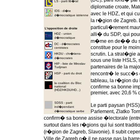
LS - parti lib�ral
diplomatie croate, Ma
IDS - di�te
avec le HDZ, et qui 
d�mocratique istrienne
la r�gion de Zagreb. 
particuli�rement mauv
L'opposition de droite
alli� du SDP, qui pour
HDZ - union
d�mocratique
m�me en de�� du se
DC - d�mocrates
constitue pour le moin
centristes
scrutin. La strat�gie
HKDU - chr�tiens-
d�mocrates
sous une liste HSLS, s
HIP - liste de Miroslav
partenaires de la majo
Tudjman
rencontr� le succ�s 
HSP - parti du droit
tableau, la r�gion du 
la coalition du Bloc
confirme sa bonne impl
national
(HDZ/HKDU/HD...)
premier, avec 20,6 % d
SDSS - parti
Le parti paysan (HSS)
ind�pendant
Parlement, Zlatko Tomc
d�mocratique serbe
confirm� sa bonne assise �lectorale (entr
surtout dans les r�gions qui lui sont tradit
(r�gion de Zagreb, Slavonie). Il subit cepe
Ville de Zagreb o� il ne passe pas la barre