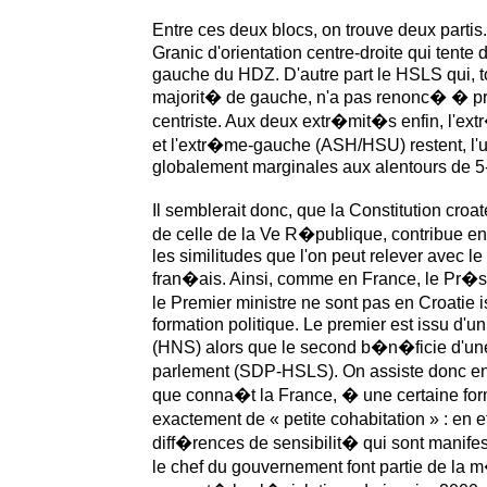
Entre ces deux blocs, on trouve deux partis
Granic d'orientation centre-droite qui tente 
gauche du HDZ. D'autre part le HSLS qui, to
majorit� de gauche, n'a pas renonc� � pr
centriste. Aux deux extr�mit�s enfin, l'e
et l'extr�me-gauche (ASH/HSU) restent, l'
globalement marginales aux alentours de 5
Il semblerait donc, que la Constitution cro
de celle de la Ve R�publique, contribue en
les similitudes que l'on peut relever avec l
fran�ais. Ainsi, comme en France, le Pr�s
le Premier ministre ne sont pas en Croatie
formation politique. Le premier est issu d'u
(HNS) alors que le second b�n�ficie d'un
parlement (SDP-HSLS). On assiste donc en C
que conna�t la France, � une certaine for
exactement de « petite cohabitation » : en 
diff�rences de sensibilit� qui sont manif
le chef du gouvernement font partie de la m