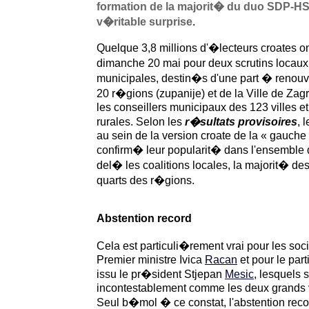
formation de la majorit� du duo SDP-HSL
v�ritable surprise
.
Quelque 3,8 millions d'�lecteurs croates
dimanche 20 mai pour deux scrutins locaux
municipales, destin�s d'une part � renou
20 r�gions (zupanije) et de la Ville de Zagr
les conseillers municipaux des 123 villes
rurales. Selon les
r�sultats provisoires
, 
au sein de la version croate de la « gauche 
confirm� leur popularit� dans l'ensemble 
del� les coalitions locales, la majorit� de
quarts des r�gions.
Abstention record
Cela est particuli�rement vrai pour les s
Premier ministre Ivica
Racan
et pour le par
issu le pr�sident Stjepan
Mesic
, lesquels s
incontestablement comme les deux grands v
Seul b�mol � ce constat, l'abstention recor