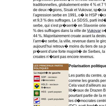
traditionnelles, globalement entre 4 % et 7 
de deux r�gions, Sisak et Vukovar, sp�c
l'agression serbe en 1991, o� le HSP r�co
et 9,3 % des suffrages. Le SDSS, parti i
serbe, qui s'est pr�sent� en Slavonie ori
% des suffrages dans la ville de
Vukovar
o� 
44 %. Majoritairement croate avant la destru
l'arm�e serbe, la ville, revenue dans le gir
aujourd'hui retrouv� moins du tiers de sa 
pr�sent d'une forte majorit� de Serbes, la
croates n'�tant pas encore revenus.
Polarisation politiqu
LES PRINCIPAUX PARTIS
POLITIQUES
La majorit� de gauche
Les partis du centre, 
SDP - sociaux-
comme les grands per
d�mocrates
HSLS - sociaux-
Cela vaut d'ailleurs au
lib�raux
lib�raux de Drazen B
HSS - parti paysan
pourtant partie de la 
HNS - parti populaire
les d�mocrates centri
(DC), parti fond� par 