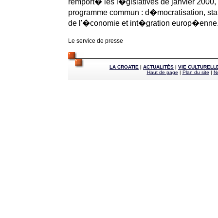
remport� les l�gislatives de janvier 2000, 
programme commun : d�mocratisation, stab
de l'�conomie et int�gration europ�enne
Le service de presse
LA CROATIE
|
ACTUALITÉS
|
VIE CULTURELL
Haut de page
|
Plan du site
|
N