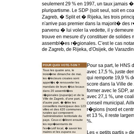
seulement 29 % en 1997, un taux jamais 
pluripartisme. Le SDP (soit seul, soit en coa
Zagreb, � Split et � Rijeka, les trois princip
n'arrive pas premier dans la majorit� des
parvenu � lui voler la vedette, il y demeure
trouve en mesure d'y constituer de solides
assembl�es r�gionales. C'est le cas not
de Zagreb, de Rijeka, d'Osijek, de Varazdi
Pour sa part, le HNS d
POUR QUOI VOTE-T-ON ?
Tous les quatre ans, le
avec 17,5 %, juste derr
troisi�me dimanche de mai,
qui remporte 19,9 % de
les �lecteurs croates sont
appel�s � renouveler les
score dans la Ville d
mandats de leurs �lus locaux
former avec le SDP, a
dans 20 assembl�es
r�gionales (zupanije) et de la
avec 27,1 %, une coali
Ville de Zagreb, d'une part, et,
conseil municipal. Ail
d'autre part, � �lire les
conseillers municipaux des 123
r�gions (nord et centr
villes et des 420 communes
rurales qui composent
et 13 %, il reste larg
l'administration territoriale du
pays. Ceux-ci �liront ensuite
%.
les repr�sentants de
l'ex�cutif local, � savoir les
Les « petits partis » de
maires et les zupans ou