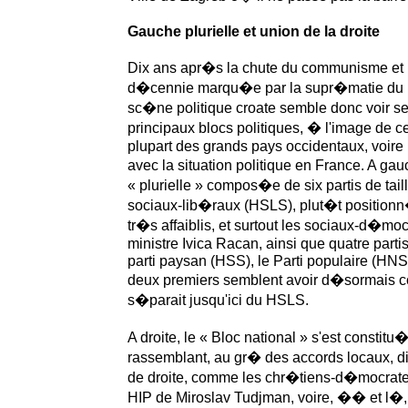
Gauche plurielle et union de la droite
Dix ans apr�s la chute du communisme et
d�cennie marqu�e par la supr�matie du 
sc�ne politique croate semble donc voir se 
principaux blocs politiques, � l'image de ce
plupart des grands pays occidentaux, voir
avec la situation politique en France. A ga
« plurielle » compos�e de six partis de tai
sociaux-lib�raux (HSLS), plut�t position
tr�s affaiblis, et surtout les sociaux-d�m
ministre Ivica Racan, ainsi que quatre parti
parti paysan (HSS), le Parti populaire (HNS),
deux premiers semblent avoir d�sormais c
s�parait jusqu'ici du HSLS.
A droite, le « Bloc national » s'est constit
rassemblant, au gr� des accords locaux, di
de droite, comme les chr�tiens-d�mocrat
HIP de Miroslav Tudjman, voire, �� et l�,