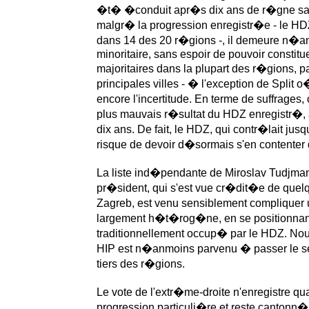
�t� �conduit apr�s dix ans de r�gne sa
malgr� la progression enregistr�e - le HDZ
dans 14 des 20 r�gions -, il demeure n�a
minoritaire, sans espoir de pouvoir constitu
majoritaires dans la plupart des r�gions, p
principales villes - � l'exception de Split o�
encore l'incertitude. En terme de suffrages,
plus mauvais r�sultat du HDZ enregistr�, 
dix ans. De fait, le HDZ, qui contr�lait ju
risque de devoir d�sormais s'en contenter 
La liste ind�pendante de Miroslav Tudjman (
pr�sident, qui s'est vue cr�dit�e de que
Zagreb, est venu sensiblement compliquer
largement h�t�rog�ne, en se positionnant
traditionnellement occup� par le HDZ. Nouv
HIP est n�anmoins parvenu � passer le se
tiers des r�gions.
Le vote de l'extr�me-droite n'enregistre qu
progression particuli�re et reste cantonn�